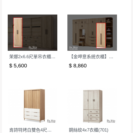
茉娜2x6.6尺單吊衣櫃(07-2)
【金呷意系統衣櫃】2.5尺下二抽衣櫃-可訂製
$ 5,600
$ 8,860
肯詩特烤白雙色4尺衣櫥(519)
鋼絲紋4x7衣櫃(701)