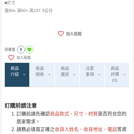
■尺寸
寬80x 深60× 高197.3公分
加入追蹤
分享至
加入追蹤
商品
商品
商品
注意
商品
介紹
規格
運送
事項
評價
(0)
訂購前請注意
0
注意事項：
/5
運 費 說 明
(0)筆
訂購前請先確認
商品款式、尺寸、材質
是否符合您的
由於
品項繁多，網頁無法及時更新，如有需
居家需求。
要購買商品，請於出發前來電或到「官方
請務必填寫正確之
收貨人姓名、收貨地址、電話
等資
全部
依評論高至低排列
偏遠地區
Line客服」來信確認商品是否有「現貨」與