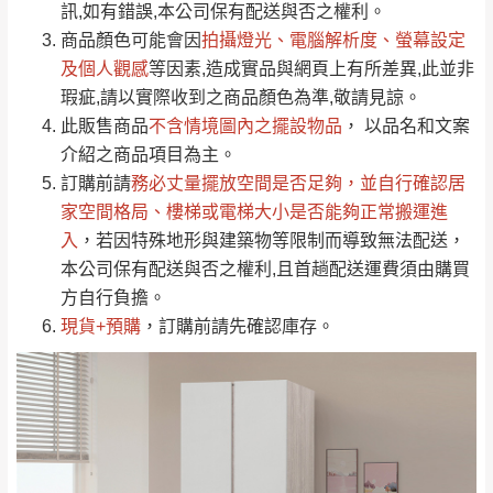
運送地
區
運送費用
訊,如有錯誤,本公司保有配送與否之權利。
「金額」。
（請先線上詢問 LINE
依評論低至高排列
只顯示附上圖片
商品顏色可能會
因
拍攝燈光、電腦解析度、螢幕設定
→
@dershin
）
若商品價格或庫存有異常，商家有權取消訂
及個人觀感
等因素,造成實品與網頁上有所差異,此並非
只顯示附上評論
瑕疵,請以實際收到之商品顏色為準,敬請見諒。
單。
部分網路商品恕無法更改原設計或客製，敬請
桃園
復興鄉
此販售商品
不含情境圖內之擺設物品
， 以品名和文案
見諒！
介紹之商品項目為主。
接單後二日內(不含例假日)，我們客服會與您
峨眉鄉、五峰鄉、
訂購前請
務必丈量擺放空間是否足夠
，並自行確認居
電話聯絡或E-Mail通知確認訂單。
橫山、北埔鄉、尖
家空間格局、
樓梯或電梯大小是否能夠正常搬運進
（線上客
服 LINE →
@dershin
）
石鄉、寶山鄉山
入
，若因特殊地形與建築物等限制而導致無法配送，
新竹
下單前先詢問是否現貨
，若未詢問下單後無
區、新埔山區、芎
本公司保有配送與否之權利,且首趟配送運費須由購買
現貨我們客服會再來電或E-Mail與您聯絡
林山區、關西 玉山
方自行負擔。
免 運
（洽詢方式請搜尋 L
ine ID →
@dershin
）
里
現貨+預購
，訂購前請先確認庫存。
費
運送範圍：限定北至基隆，南至苗栗，偏遠
地區恕無法提供運送 (詳見運送規章)。
台北
無
雙溪、貢寮、烏
配送範圍：
來、平溪、九份、
苗栗至基隆；其它地區暫不開放，如因特殊