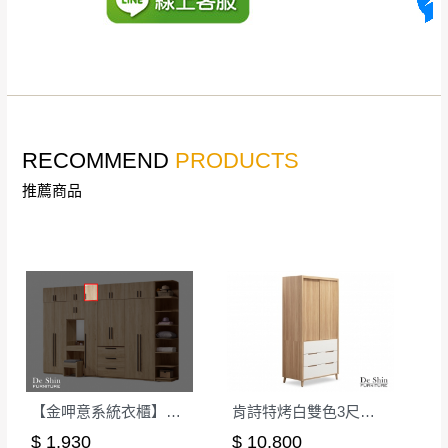
。
詳細尺寸以實品為主。
。
非因本公司問題而需退換貨，請於收到貨7日
其它注意事項
內通知客服人員(Line@ ID：
@dershin
)
，並
本司貨車運送如因路況不佳、天候惡劣、過於偏遠之
須保持商品全新狀態與完整包裝。鑑賞期間
山區內等，或收貨地點搬運過於困難等因素，導致無
若發生非本司因素致使之汙損破壞，恕無法
RECOMMEND
PRODUCTS
法順利配送，本公司除了盡最大努力完成配送外，視
辦理退換貨。
狀況保有出貨的權利。
推薦商品
台北市、新北市地區固定每周(三)、(日)兩天
保護物流人員的工作安全，賣家無提供吊掛服務，若
收送貨，敬請見諒！
需以吊車或其他的吊掛方式吊運，費用將由買方自行
本公司部份商品無維修服務，超過7日鑑賞
支付。
期，商品使用年限，因客人使用習慣、居家
因大型傢俱有組裝、配送的問題，並非一般快速到貨
環境不同。若屬人為因素導致商品損壞、零
商品，無法指定特定時間送達，司機當天到貨前皆會
件短缺，則維修、搬運費用，需由消費者自
再與您通知，讓您不用整天在家等貨，以免浪費你的
行吸收(另事先與消費者報價，消費者同意將
寶貴時間。
會進行維修)。
如遇自然災害、政府宣布之災害警報等不可抗力情
到貨7日內為鑑賞期(注意:鑑賞期非試用期)，
【金呷意系統衣櫃】1.3尺被櫃-可訂製
肯詩特烤白雙色3尺衣櫥(518)
事，而危及運送人員輸送之安全，本司得視狀況延後
若非商品品質瑕疵問題於鑑賞期內退貨之情
$ 1,930
$ 10,800
或停止運送服務。