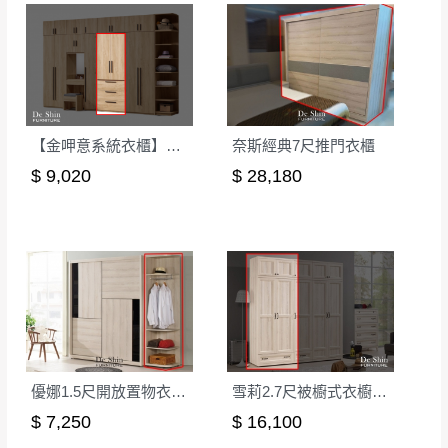
【金呷意系統衣櫃】2.5尺下三抽衣櫃-可訂製
奈斯經典7尺推門衣櫃
$ 9,020
$ 28,180
優娜1.5尺開放置物衣櫥(U10)
雪莉2.7尺被櫥式衣櫥(單吊)
$ 7,250
$ 16,100