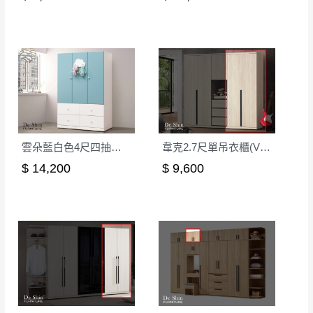
形，我們需酌收退貨運費。
百貨公司配送暫無法配合開店前、閉店後時段，並送
如欲放置營業場所及公開場合之商品則無享
至百貨公司卸貨區為限，恕無法送至指定樓面。
《 如
有商品一年保固之服務。
遇百貨周年慶期間，恕暫停百貨公司相關運送 》
無回收家具服務，若需回收家俱可聯絡當地請清潔隊
▪️
訂單成立
時請儘速於三日內完成付款，
交易恕不
回收,免付費清運專線：0800-085-717
殺價，商品均已最低價格售出
，且在特定時日會給
予折扣，請密切注意。
▪️
三
日內若未接獲您的匯款或轉帳通知，商品將不
雲朵藍白色4尺四抽衣櫃(251)
韋克2.7尺單吊衣櫃(V07)
予保留(訂單自動取消)。
$ 14,200
$ 9,600
▪️
無回收家具服務，若需回收家具可聯絡當地請清
潔隊回收,免付費清運專線：0800-085-717。