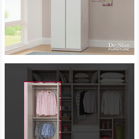
石門、林口 下福
＊A108產品另收運費
地型限制(山區、鄉、鎮、村)、樓梯太小、無
里、新店山區、三
新北
法搬運上樓等因素，導致無法配送，
本公司
峽山區、石碇、坪
保有出貨的權利。
林、福隆、淡水山
保護物流人員的工作安全，賣家無提供吊掛
區、北投湖山路、
服務，若需以吊車或其他的吊掛方式吊運，
深坑山區
費用將由買方自行支付。
$ 9,000以上：免
因大型傢俱有組裝、配送的問題，並非一般
運費
快速到貨商品，無法指定特定時間送達，司
基隆
$ 9,000以下：
基隆山區
機當天到貨前皆會再與您通知，讓你不用整
NT$500元
天在家等貨，以節省您的寶貴時間。
＊A108產品另收運費
由於百貨公司配送較為不易，故暫無法配送
$ 9,000以上：免
至百貨公司內部。
卓蘭鎮、三灣、通
運費
霄山區、西湖、泰
苗栗
$ 9,000以下：
安鄉、大湖鄉、頭
發票寄送：
NT$500元
屋、獅潭鄉
若您選擇三聯式或索取兩聯式發票，發票將於商品
＊A108產品另收運費
完成出貨15個工作天另行寄出，另外約加上2~7個
工作天內送達，如遇國定假日將順延寄送。