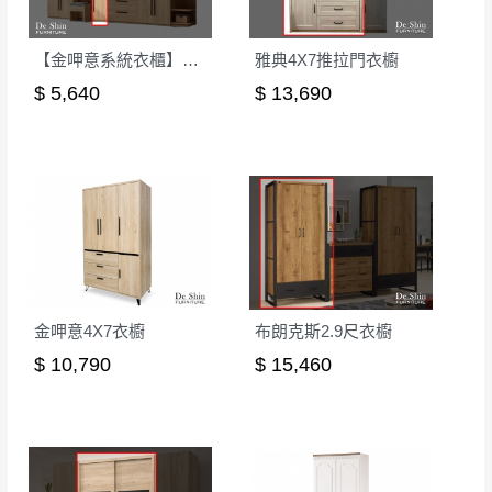
【金呷意系統衣櫃】1.3尺衣櫃-可訂製
雅典4X7推拉門衣櫥
$ 5,640
$ 13,690
金呷意4X7衣櫥
布朗克斯2.9尺衣櫥
$ 10,790
$ 15,460