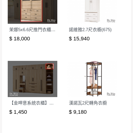
茉娜5x6.6尺推門衣櫃(07-1)
諾維雅2.7尺衣櫥(675)
$ 18,000
$ 15,940
【金呷意系統衣櫃】1.5尺開放式轉角櫃(小)-可訂製
漢諾瓦2尺轉角衣櫥
$ 1,450
$ 9,180