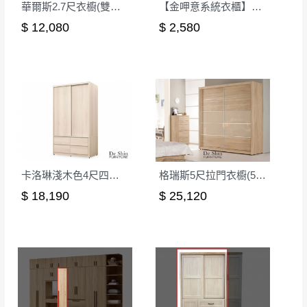
華爾斯2.7尺衣櫥(雙吊)(259)
【金呷意系統衣櫃】2尺被櫃-可訂製
$ 12,080
$ 2,580
卡洛琳淺木色4尺四抽滑門衣櫃
格瑞斯5尺拉門衣櫥(590)
$ 18,190
$ 25,120