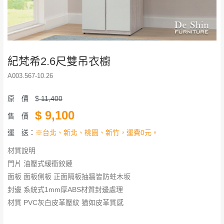
紀梵希2.6尺雙吊衣櫥
A003.567-10.26
原 價
$
11,400
$
9,100
售 價
運 送：
※台北、新北、桃園、新竹，運費0元。
材質說明
門片 油壓式緩衝鉸鏈
面板 面板側板 正面隔板抽牆皆防蛀木坂
封邊 系統式1mm厚ABS材質封邊處理
材質 PVC灰白皮革壓紋 猶如皮革質感