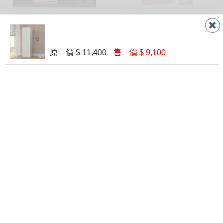
華爾斯2.7尺衣櫥(單吊)(258)
雪莉4尺拉門衣櫥(S29)
$ 12,080
$ 20,290
原 價 $ 11,400
售 價 $ 9,100
維爾拉5x7尺衣櫥(附側拉鏡)(810)
【金呷意系統衣櫃】2.5尺被櫃-可訂製
$ 19,800
$ 2,740