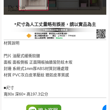
配送天數：5~14天
到貨時間：指定送貨日當天以電話聯絡確認
退換貨說明：
若收到不良品，請於到貨日起七日內通知本
｜周（一）配送部門固定公休無送貨｜
*尺寸為人工丈量略有誤差，請以實品為主
公司客服人員，我們將為您更換新品，運費
皆由本站負責，所有退回及換貨之商品必須
台北市、新北市地區固定每周(三)、(日)兩天收送貨
是全新狀態且完整包裝，床墊、床包、枕頭
材質說明
類產品需為未拆封狀態(請保持商品、附件、
包裝、廠商紙及所有附隨文件或資料之完整
暫無配送地區
：
彰化、南投、雲林、嘉義、台南、高
門片 油壓式緩衝鉸鏈
性)，若未依照上述方式處理，恕無法接受退
雄、屏東、宜蘭、 花蓮、台東、金門、馬祖、澎湖地區
面板 面板側板 正面隔板抽牆皆防蛀木坂
貨。
（可於LINE線上詢問 →
@dershin
）
封邊 系統式1mm厚ABS材質封邊處理
由於透過電腦螢幕選購商品，可能會因個人
材質 PVC灰白皮革壓紋 猶如皮革質感
電腦螢幕的設定色差或解析度等因素， 與實
際商品的顏色、質感稍有不同，如因此而需
加收說明
■尺寸
退換貨，
需自付來回運費及人資成本
，請您
寬80x 深60× 高197.3公分
訂購前詳加確認。(包含商品尺寸是否合適)。
訂購前請確認商品尺寸，大型物件因為人工
丈量，難免會有些許誤差值(約正負0.5CM)