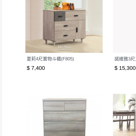
夏莉4尺置物斗櫃(F805)
諾維雅3尺五
$ 7,400
$ 15,300