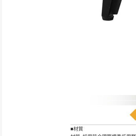
如遇自然災害、政府宣布
務。
百貨公司配送暫無法配合
期間，恕暫停百貨公司相
無回收家具服務，若需回收
■材質