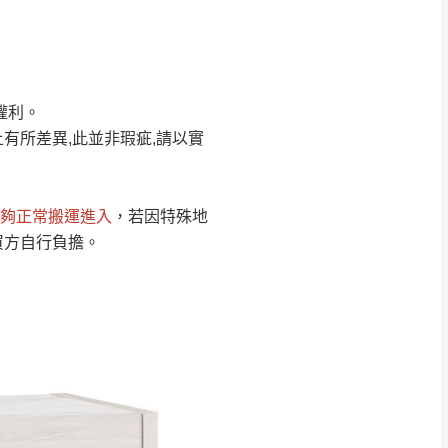
Line客服」來信確
權利。
只顯示附上圖片
只顯示附上評論
有所差異,此並非瑕疵,請以實
偏遠地區
客製，敬請見諒！
線上詢問 LINE →
@dershin
）
夠正常搬運進入
，若因特殊地
復興鄉
買方自行負擔。
聯絡
五峰鄉、橫山、北埔鄉、尖石
。
鄉山區、新埔山區、芎林山區、
關西 玉山里
太小、無法搬運上樓等因
無
吊運，費用將由買方自