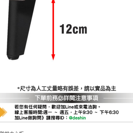
之災害警報等不可抗力情事，而危及運送人員輸送之安全，本司
開店前、閉店後時段，並送至百貨公司卸貨區為限，恕無法送至
關運送 》
家俱可聯絡當地請清潔隊回收,免付費清運專線：0800-085-71
*尺寸為人工丈量略有誤差，請以實品為主