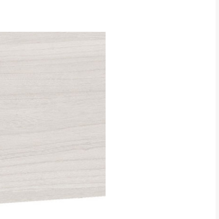
CM) 詳細尺寸以實品
in
)
，並須保持商品全新
、馬祖、澎湖地區
貨。
、居家環境不同。若屬人
先與消費者報價，消費
。
退貨之情形，我們需酌收
特定時日會給予折扣，
等因素，導致無法順利配送，
用將由買方自行支付。
17。
當天到貨前皆會再與您通知，