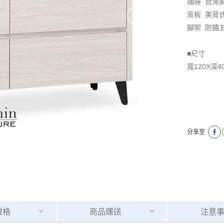
抽屜 台灣
背板 美背
腳架 防鏽五
■尺寸
寬120X深4
分享至
規格
商品
運送
注意