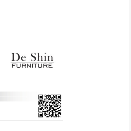
得視狀況延後或停止運送服
指定樓面。
《 如遇百貨周年慶
7