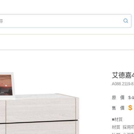
艾德嘉4
A088.2119-8
原 價
$
1
$
售 價
■材質
材質 採用