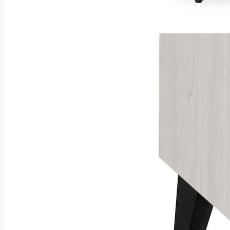
訂購前請確認商品
為主。
暫無配送地區
非因本公司問題而
：
彰化、南
（可於LINE線上詢問 →
狀態與完整包裝
@d
台北市、新北市地
本公司部份商品
加收說明
為因素導致商品
者同意將會進行維
到貨7日內為鑑
退貨運費。
如欲放置營業場
其它注意事項
▪️
訂單成立
時請儘速於
本司貨車運送如因路況不
請密切注意。
本公司除了盡最大努力完
▪️
三
日內若未接獲您的匯
保護物流人員的工作安全
▪️
無回收家具服務，若需回
因大型傢俱有組裝、配送
讓您不用整天在家等貨，