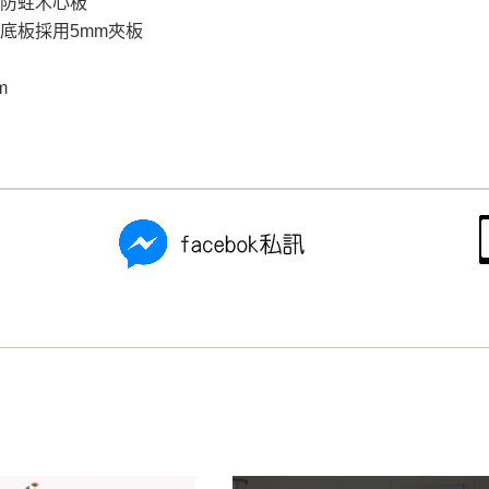
醛防蛀木心板
底板採用5mm夾板
m