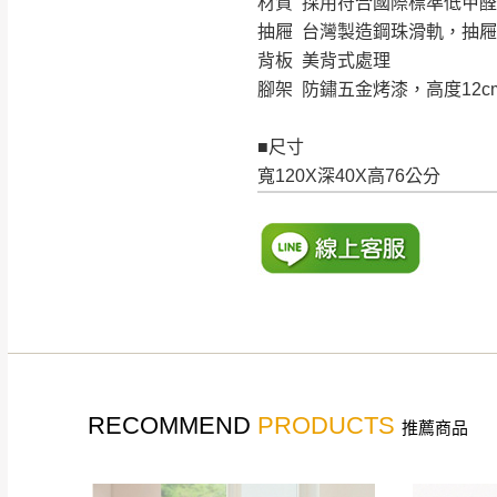
材質 採用符合國際標準低甲
抽屜 台灣製造鋼珠滑軌，抽屜
背板 美背式處理
腳架 防鏽五金烤漆，高度12c
■尺寸
寬120X深40X高76公分
RECOMMEND
PRODUCTS
推薦商品