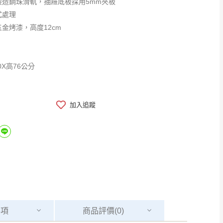
製造鋼珠滑軌，抽屜底板採用5mm夾板
式處理
金烤漆，高度12cm
0X高76公分
加入追蹤
事項
商品
評價(0)