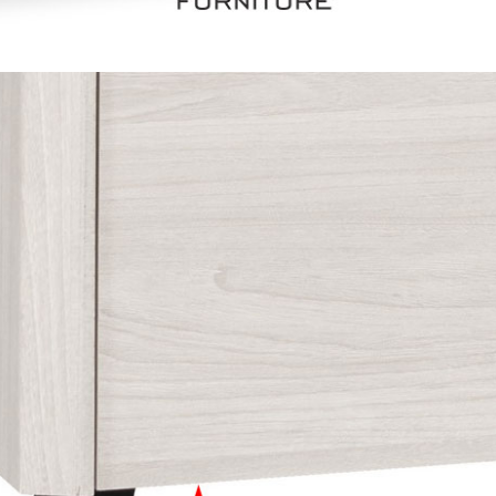
尺寸，大型物件因為人工丈量，難免會有些許誤差值(約正負0.5
需退換貨，請於收到貨7日內通知客服人員(Line@ ID：
@dersh
投、雲林、嘉義、台南、高雄、屏東、宜蘭、 花蓮、台東、金門
。鑑賞期間若發生非本司因素致使之汙損破壞，恕無法辦理退換
ershin
）
區固定每周(三)、(日)兩天收送貨，敬請見諒！
無維修服務，超過7日鑑賞期，商品使用年限，因客人使用習慣
損壞、零件短缺，則維修、搬運費用，需由消費者自行吸收(另事
修)。
賞期(注意:鑑賞期非試用期)，若非商品品質瑕疵問題於鑑賞期內
。
所及公開場合之商品則無享有商品一年保固之服務。
三日內完成付款，
交易恕不殺價，商品均已最低價格售出
，且在
佳、天候惡劣、過於偏遠之山區內等，或收貨地點搬運過於困難
成配送外，視狀況保有出貨的權利。
款或轉帳通知，商品將不予保留(訂單自動取消)。
，賣家無提供吊掛服務，若需以吊車或其他的吊掛方式吊運，費
收家具可聯絡當地請清潔隊回收,免付費清運專線：0800-085-7
的問題，並非一般快速到貨商品，無法指定特定時間送達，司機
以免浪費你的寶貴時間。