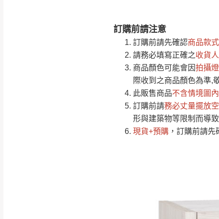
訂購前請注意
注意事項：
0
訂購前請先確認
商品款式
由於
品項繁多，
/5
請務必填寫正確之
收貨人
(0)筆
認商品是否有「
商品顏色可能會
因
拍攝燈
運送地
區
若商品價格或庫存有
際收到之商品顏色為準,
接單後二日內(不
此販售商品
不含情境圖內
訂購前請
（線上客
務必丈量擺放空
服 LIN
桃園
形與建築物等限制而導致
下單前先詢問是
現貨+預購
，訂購前請先
（洽詢方式請搜尋
運送範圍：限定北
新竹
配送範圍：
苗栗至基隆；其
台北
素，導致無法配
保護物流人員的