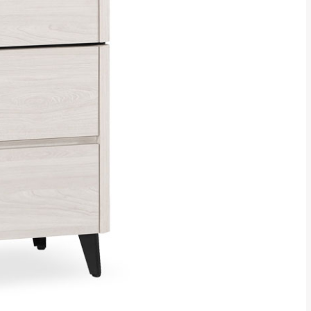
貢寮、烏來、平溪、九份、石
下福里、新店山區、三峽山區、
達，司機當天到貨前皆
林、福隆、淡水山區、北投湖山
路、深坑山區
基隆山區
加上2~7個工作天內
三灣、通霄山區、西湖、泰安
、大湖鄉、頭屋、獅潭鄉
，運費皆由本站負責，
未拆封狀態(請保持商
理，恕無法接受退貨。
 與實際商品的顏色、
加確認。(包含商品尺寸