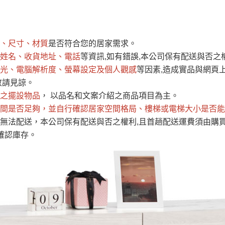
運 費 說 明
、尺寸、材質
是否符合您的居家需求。
網頁無法及時更新，如有需要購買商品，請於出發前來電或到「官方
姓名、收貨地址、電話
等資訊,如有錯誤,本公司保有配送與否之
全部
依評論高至低排列
依評論低至高排列
現貨」與 「金額」。
光、電腦解析度、螢幕設定及個人觀感
等因素,造成實品與網頁上
運送費用
異常，商家有權取消訂單。
部分網路商品恕無法更改原設計或
敬請見諒。
（請先
含例假日)，我們客服會與您電話聯絡或E-Mail通知確認訂單。
之擺設物品
， 以品名和文案介紹之商品項目為主。
間是否足夠
E →
@dershin
，並自行確認居家空間格局、
）
樓梯或電梯大小是否能
無法配送，本公司保有配送與否之權利,且首趟配送運費須由購
否現貨
，若未詢問下單後無現貨我們客服會再來電或E-Mail與您
確認庫存。
 L
ine ID →
@dershin
）
峨眉鄉、
至基隆，南至苗栗，偏遠地區恕無法提供運送 (詳見運送規章)
鄉、寶山
免 運 費
它地區暫不開放，如因特殊地型限制(山區、鄉、鎮、村)、樓梯
送，
本公司保有出貨的權利。
工作安全，賣家無提供吊掛服務，若需以吊車或其他的吊掛方式