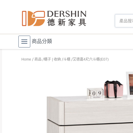
商品分類
Home
商品
櫃子 | 收納
斗櫃
艾德嘉4尺六斗櫃(E07)