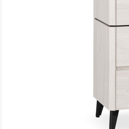
行支付。
新北
因大型傢俱有組
會再與您通知，
由於百貨公司配
基隆
發票寄送：
若您選擇三聯式或索取
送達，如遇國定假日將
苗栗
退換貨說明：
若收到不良品，
所有退回及換貨
品、附件、包裝
由於透過電腦螢
質感稍有不同，
是否合適)。