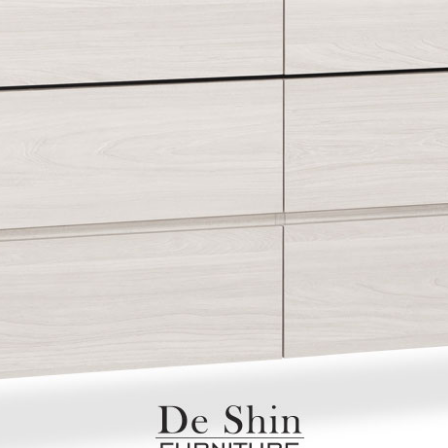
雙溪、
門、林口 
＊A108產品另收運費
裝、配送的問題，並非一般快速到貨商品，無法指定特定時間送
石碇、坪
讓你不用整天在家等貨，以節省您的寶貴時間。
送較為不易，故暫無法配送至百貨公司內部。
$ 9,000以上：免運費
$ 9,000以下：NT$500元
＊A108產品另收運費
兩聯式發票，發票將於商品完成出貨15個工作天另行寄出，另外約
$ 9,000以上：免運費
卓蘭鎮、
順延寄送。
$ 9,000以下：NT$500元
鄉
＊A108產品另收運費
請於到貨日起七日內通知本公司客服人員，我們將為您更換新品
配送天數：5~14天
之商品必須是全新狀態且完整包裝，床墊、床包、枕頭類產品需為
到貨時間：指定送貨日當天以電話聯絡確認
、廠商紙及所有附隨文件或資料之完整性)，若未依照上述方式處
幕選購商品，可能會因個人電腦螢幕的設定色差或解析度等因素，
｜周（一）配送部門固定公休無送貨｜
如因此而需退換貨，
需自付來回運費及人資成本
，請您訂購前詳
台北市、新北市地區固定每周(三)、(日)兩天收送貨