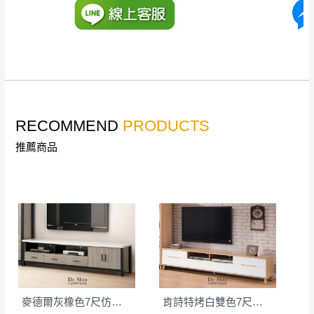
丈量，難免會有些許誤差值(約正負0.5CM)
。
詳細尺寸以實品為主。
。
非因本公司問題而需退換貨，請於收到貨7日
其它注意事項
內通知客服人員(Line@ ID：
@dershin
)
，並
本司貨車運送如因路況不佳、天候惡劣、過於偏遠之
須保持商品全新狀態與完整包裝。鑑賞期間
山區內等，或收貨地點搬運過於困難等因素，導致無
若發生非本司因素致使之汙損破壞，恕無法
RECOMMEND
PRODUCTS
法順利配送，本公司除了盡最大努力完成配送外，視
辦理退換貨。
狀況保有出貨的權利。
推薦商品
台北市、新北市地區固定每周(三)、(日)兩天
保護物流人員的工作安全，賣家無提供吊掛服務，若
收送貨，敬請見諒！
需以吊車或其他的吊掛方式吊運，費用將由買方自行
本公司部份商品無維修服務，超過7日鑑賞
支付。
期，商品使用年限，因客人使用習慣、居家
因大型傢俱有組裝、配送的問題，並非一般快速到貨
環境不同。若屬人為因素導致商品損壞、零
商品，無法指定特定時間送達，司機當天到貨前皆會
件短缺，則維修、搬運費用，需由消費者自
再與您通知，讓您不用整天在家等貨，以免浪費你的
行吸收(另事先與消費者報價，消費者同意將
寶貴時間。
會進行維修)。
如遇自然災害、政府宣布之災害警報等不可抗力情
到貨7日內為鑑賞期(注意:鑑賞期非試用期)，
麥德爾灰橡色7尺仿石面長櫃(318)
肯詩特烤白雙色7尺長櫃(524)
事，而危及運送人員輸送之安全，本司得視狀況延後