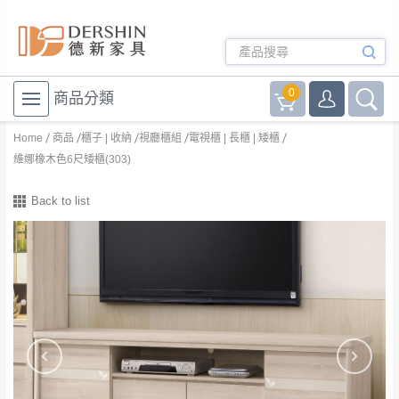
0
商品分類
Home
商品
櫃子 | 收納
視廳櫃組
電視櫃 | 長櫃 | 矮櫃
維娜橡木色6尺矮櫃(303)
Back to list