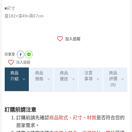
■尺寸
​​​​​​​寬182×深49×高57cm
加入追蹤
分享至
加入追蹤
商品
商品
商品
注意
商品
介紹
規格
運送
事項
評價
(0)
訂購前請注意
0
注意事項：
/5
運 費 說 明
(0)筆
訂購前請先確認
商品款式、尺寸、材質
是否符合您的
由於
品項繁多，網頁無法及時更新，如有需
居家需求。
要購買商品，請於出發前來電或到「官方