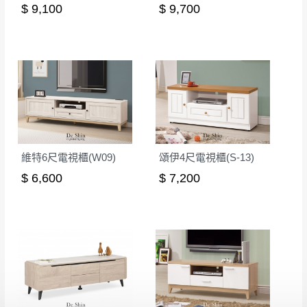
若非商品品質瑕疵問題於鑑賞期內退貨之情
$ 9,100
$ 9,700
或停止運送服務。
形，我們需酌收退貨運費。
百貨公司配送暫無法配合開店前、閉店後時段，並送
如欲放置營業場所及公開場合之商品則無享
至百貨公司卸貨區為限，恕無法送至指定樓面。
《 如
有商品一年保固之服務。
遇百貨周年慶期間，恕暫停百貨公司相關運送 》
無回收家具服務，若需回收家俱可聯絡當地請清潔隊
▪️
訂單成立
時請儘速於三日內完成付款，
交易恕不
回收,免付費清運專線：0800-085-717
殺價，商品均已最低價格售出
，且在特定時日會給
予折扣，請密切注意。
▪️
三
日內若未接獲您的匯款或轉帳通知，商品將不
維特6尺電視櫃(W09)
頌伊4尺電視櫃(S-13)
予保留(訂單自動取消)。
$ 6,600
$ 7,200
▪️
無回收家具服務，若需回收家具可聯絡當地請清
潔隊回收,免付費清運專線：0800-085-717。