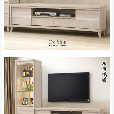
苗栗至基隆；其它地區暫不開放，如因特殊
石門、林口 下福
＊A108產品另收運費
地型限制(山區、鄉、鎮、村)、樓梯太小、無
里、新店山區、三
新北
法搬運上樓等因素，導致無法配送，
本公司
峽山區、石碇、坪
保有出貨的權利。
林、福隆、淡水山
保護物流人員的工作安全，賣家無提供吊掛
區、北投湖山路、
服務，若需以吊車或其他的吊掛方式吊運，
深坑山區
費用將由買方自行支付。
$ 9,000以上：免
因大型傢俱有組裝、配送的問題，並非一般
運費
快速到貨商品，無法指定特定時間送達，司
基隆
$ 9,000以下：
基隆山區
機當天到貨前皆會再與您通知，讓你不用整
NT$500元
天在家等貨，以節省您的寶貴時間。
＊A108產品另收運費
由於百貨公司配送較為不易，故暫無法配送
$ 9,000以上：免
至百貨公司內部。
卓蘭鎮、三灣、通
運費
霄山區、西湖、泰
苗栗
$ 9,000以下：
安鄉、大湖鄉、頭
發票寄送：
NT$500元
屋、獅潭鄉
若您選擇三聯式或索取兩聯式發票，發票將於商品
＊A108產品另收運費
完成出貨15個工作天另行寄出，另外約加上2~7個