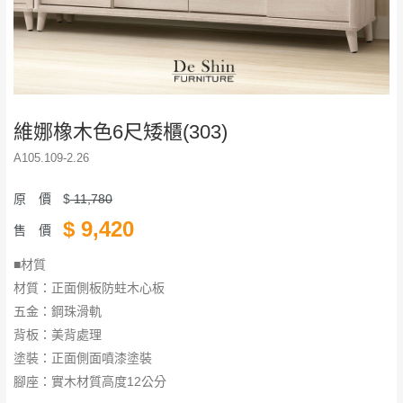
維娜橡木色6尺矮櫃(303)
A105.109-2.26
原 價
$
11,780
$
9,420
售 價
■材質
材質：正面側板防蛀木心板
五金：鋼珠滑軌
背板：美背處理
塗裝：正面側面噴漆塗裝
腳座：實木材質高度12公分