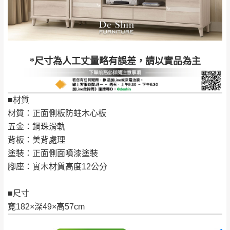
工作天內送達，如遇國定假日將順延寄送。
配送天數：5~14天
到貨時間：指定送貨日當天以電話聯絡確認
退換貨說明：
若收到不良品，請於到貨日起七日內通知本
｜周（一）配送部門固定公休無送貨｜
*尺寸為人工丈量略有誤差，請以實品為主
公司客服人員，我們將為您更換新品，運費
皆由本站負責，所有退回及換貨之商品必須
台北市、新北市地區固定每周(三)、(日)兩天收送貨
是全新狀態且完整包裝，床墊、床包、枕頭
■材質
類產品需為未拆封狀態(請保持商品、附件、
材質：正面側板防蛀木心板
包裝、廠商紙及所有附隨文件或資料之完整
暫無配送地區
：
彰化、南投、雲林、嘉義、台南、高
五金：鋼珠滑軌
性)，若未依照上述方式處理，恕無法接受退
雄、屏東、宜蘭、 花蓮、台東、金門、馬祖、澎湖地區
背板：美背處理
貨。
（可於LINE線上詢問 →
@dershin
）
塗裝：正面側面噴漆塗裝
由於透過電腦螢幕選購商品，可能會因個人
腳座：實木材質高度12公分
電腦螢幕的設定色差或解析度等因素， 與實
際商品的顏色、質感稍有不同，如因此而需
加收說明
■尺寸
退換貨，
需自付來回運費及人資成本
，請您
寬182×深49×高57cm
訂購前詳加確認。(包含商品尺寸是否合適)。
訂購前請確認商品尺寸，大型物件因為人工