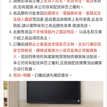
請務必填寫正確之
收貨人姓名、收貨地址、電話
等資
全部
依評論高至低排列
偏遠地區
Line客服」來信確認商品是否有「現貨」與
運送地
區
運送費用
訊,如有錯誤,本公司保有配送與否之權利。
「金額」。
（請先線上詢問 LINE
依評論低至高排列
只顯示附上圖片
商品顏色可能會
因
拍攝燈光、電腦解析度、螢幕設定
→
@dershin
）
若商品價格或庫存有異常，商家有權取消訂
及個人觀感
等因素,造成實品與網頁上有所差異,此並非
只顯示附上評論
瑕疵,請以實際收到之商品顏色為準,敬請見諒。
單。
部分網路商品恕無法更改原設計或客製，敬請
桃園
復興鄉
此販售商品
不含情境圖內之擺設物品
， 以品名和文案
見諒！
介紹之商品項目為主。
接單後二日內(不含例假日)，我們客服會與您
峨眉鄉、五峰鄉、
訂購前請
務必丈量擺放空間是否足夠
，並自行確認居
電話聯絡或E-Mail通知確認訂單。
橫山、北埔鄉、尖
家空間格局、
樓梯或電梯大小是否能夠正常搬運進
（線上客
服 LINE →
@dershin
）
石鄉、寶山鄉山
入
，若因特殊地形與建築物等限制而導致無法配送，
新竹
下單前先詢問是否現貨
，若未詢問下單後無
區、新埔山區、芎
本公司保有配送與否之權利,且首趟配送運費須由購買
現貨我們客服會再來電或E-Mail與您聯絡
林山區、關西 玉山
方自行負擔。
免 運
（洽詢方式請搜尋 L
ine ID →
@dershin
）
里
現貨+預購
，訂購前請先確認庫存。
費
運送範圍：限定北至基隆，南至苗栗，偏遠
地區恕無法提供運送 (詳見運送規章)。
台北
無
雙溪、貢寮、烏
配送範圍：
來、平溪、九份、