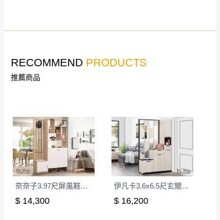
詳細尺寸以實品為主。
。
非因本公司問題而需退換貨，請於收到貨7日
其它注意事項
內通知客服人員(Line@ ID：
@dershin
)
，並
本司貨車運送如因路況不佳、天候惡劣、過於偏遠之
須保持商品全新狀態與完整包裝。鑑賞期間
RECOMMEND
PRODUCTS
山區內等，或收貨地點搬運過於困難等因素，導致無
若發生非本司因素致使之汙損破壞，恕無法
法順利配送，本公司除了盡最大努力完成配送外，視
推薦商品
辦理退換貨。
狀況保有出貨的權利。
台北市、新北市地區固定每周(三)、(日)兩天
保護物流人員的工作安全，賣家無提供吊掛服務，若
收送貨，敬請見諒！
需以吊車或其他的吊掛方式吊運，費用將由買方自行
本公司部份商品無維修服務，超過7日鑑賞
支付。
期，商品使用年限，因客人使用習慣、居家
因大型傢俱有組裝、配送的問題，並非一般快速到貨
環境不同。若屬人為因素導致商品損壞、零
商品，無法指定特定時間送達，司機當天到貨前皆會
件短缺，則維修、搬運費用，需由消費者自
再與您通知，讓您不用整天在家等貨，以免浪費你的
行吸收(另事先與消費者報價，消費者同意將
寶貴時間。
會進行維修)。
奈奈子3.97尺屏風鞋櫃(1805+1806+1804)
伊凡卡3.6x6.5尺玄關組合鞋櫃(全組)
如遇自然災害、政府宣布之災害警報等不可抗力情
到貨7日內為鑑賞期(注意:鑑賞期非試用期)，
$ 14,300
$ 16,200
事，而危及運送人員輸送之安全，本司得視狀況延後
若非商品品質瑕疵問題於鑑賞期內退貨之情
或停止運送服務。