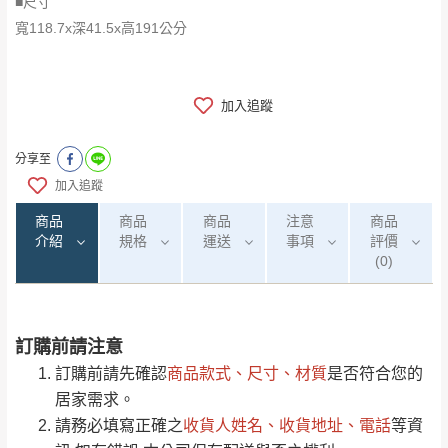
■尺寸
寬118.7x深41.5x高191公分
加入追蹤
分享至
加入追蹤
商品
商品
商品
注意
商品
介紹
規格
運送
事項
評價
(0)
訂購前請注意
0
注意事項：
/5
運 費 說 明
(0)筆
訂購前請先確認
商品款式、尺寸、材質
是否符合您的
由於
品項繁多，網頁無法及時更新，如有需
居家需求。
要購買商品，請於出發前來電或到「官方
請務必填寫正確之
收貨人姓名、收貨地址、電話
等資
全部
依評論高至低排列
偏遠地區
Line客服」來信確認商品是否有「現貨」與