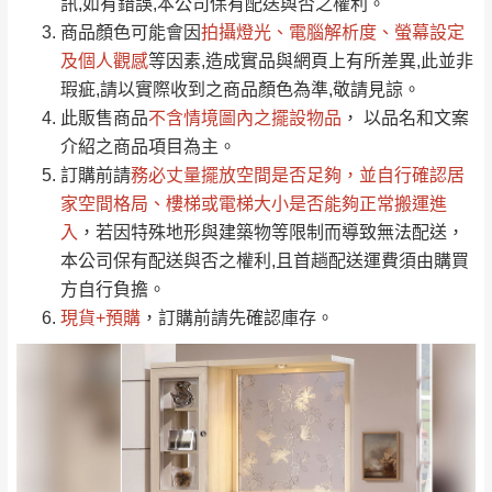
運送地
區
運送費用
訊,如有錯誤,本公司保有配送與否之權利。
「金額」。
（請先線上詢問 LINE
依評論低至高排列
只顯示附上圖片
商品顏色可能會
因
拍攝燈光、電腦解析度、螢幕設定
→
@dershin
）
若商品價格或庫存有異常，商家有權取消訂
及個人觀感
等因素,造成實品與網頁上有所差異,此並非
只顯示附上評論
瑕疵,請以實際收到之商品顏色為準,敬請見諒。
單。
部分網路商品恕無法更改原設計或客製，敬請
桃園
復興鄉
此販售商品
不含情境圖內之擺設物品
， 以品名和文案
見諒！
介紹之商品項目為主。
接單後二日內(不含例假日)，我們客服會與您
峨眉鄉、五峰鄉、
訂購前請
務必丈量擺放空間是否足夠
，並自行確認居
電話聯絡或E-Mail通知確認訂單。
橫山、北埔鄉、尖
家空間格局、
樓梯或電梯大小是否能夠正常搬運進
（線上客
服 LINE →
@dershin
）
石鄉、寶山鄉山
入
，若因特殊地形與建築物等限制而導致無法配送，
新竹
下單前先詢問是否現貨
，若未詢問下單後無
區、新埔山區、芎
本公司保有配送與否之權利,且首趟配送運費須由購買
現貨我們客服會再來電或E-Mail與您聯絡
林山區、關西 玉山
方自行負擔。
免 運
（洽詢方式請搜尋 L
ine ID →
@dershin
）
里
現貨+預購
，訂購前請先確認庫存。
費
運送範圍：限定北至基隆，南至苗栗，偏遠
地區恕無法提供運送 (詳見運送規章)。
台北
無
雙溪、貢寮、烏
配送範圍：
來、平溪、九份、
苗栗至基隆；其它地區暫不開放，如因特殊
石門、林口 下福