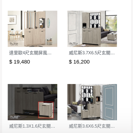
形，我們需酌收退貨運費。
百貨公司配送暫無法配合開店前、閉店後時段，並送
如欲放置營業場所及公開場合之商品則無享
至百貨公司卸貨區為限，恕無法送至指定樓面。
《 如
有商品一年保固之服務。
遇百貨周年慶期間，恕暫停百貨公司相關運送 》
無回收家具服務，若需回收家俱可聯絡當地請清潔隊
▪️
訂單成立
時請儘速於三日內完成付款，
交易恕不
回收,免付費清運專線：0800-085-717
殺價，商品均已最低價格售出
，且在特定時日會給
予折扣，請密切注意。
達里歐4尺玄關屏風組合鞋櫃(A型)
威尼斯3.7X6.5尺玄關組合鞋櫃(全組)
▪️
三
日內若未接獲您的匯款或轉帳通知，商品將不
$ 19,480
$ 16,200
予保留(訂單自動取消)。
▪️
無回收家具服務，若需回收家具可聯絡當地請清
潔隊回收,免付費清運專線：0800-085-717。
威尼斯1.3X1.6尺玄關鞋櫃(9681)
威尼斯3.6X6.5尺玄關組合鞋櫃(全組)