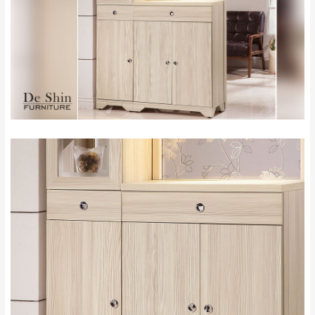
＊A108產品另收運費
地型限制(山區、鄉、鎮、村)、樓梯太小、無
里、新店山區、三
新北
法搬運上樓等因素，導致無法配送，
本公司
峽山區、石碇、坪
保有出貨的權利。
林、福隆、淡水山
保護物流人員的工作安全，賣家無提供吊掛
區、北投湖山路、
服務，若需以吊車或其他的吊掛方式吊運，
深坑山區
費用將由買方自行支付。
$ 9,000以上：免
因大型傢俱有組裝、配送的問題，並非一般
運費
快速到貨商品，無法指定特定時間送達，司
基隆
$ 9,000以下：
基隆山區
機當天到貨前皆會再與您通知，讓你不用整
NT$500元
天在家等貨，以節省您的寶貴時間。
＊A108產品另收運費
由於百貨公司配送較為不易，故暫無法配送
$ 9,000以上：免
至百貨公司內部。
卓蘭鎮、三灣、通
運費
霄山區、西湖、泰
苗栗
$ 9,000以下：
安鄉、大湖鄉、頭
發票寄送：
NT$500元
屋、獅潭鄉
若您選擇三聯式或索取兩聯式發票，發票將於商品
＊A108產品另收運費
完成出貨15個工作天另行寄出，另外約加上2~7個
工作天內送達，如遇國定假日將順延寄送。
配送天數：5~14天