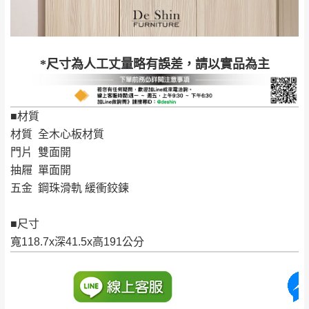
到貨時間：指定送貨日當天以電話聯絡確認
退換貨說明：
若收到不良品，請於到貨日起七日內通知本
｜周（一）配送部門固定公休無送貨｜
*尺寸為人工丈量略有誤差，請以實品為主
公司客服人員，我們將為您更換新品，運費
皆由本站負責，所有退回及換貨之商品必須
台北市、新北市地區固定每周(三)、(日)兩天收送貨
是全新狀態且完整包裝，床墊、床包、枕頭
■材質
類產品需為未拆封狀態(請保持商品、附件、
材質 全木心板材質
包裝、廠商紙及所有附隨文件或資料之完整
暫無配送地區
：
彰化、南投、雲林、嘉義、台南、高
門片 雙面開
性)，若未依照上述方式處理，恕無法接受退
雄、屏東、宜蘭、 花蓮、台東、金門、馬祖、澎湖地區
抽屜 單面開
貨。
（可於LINE線上詢問 →
@dershin
）
五金 鋼珠滑軌 緩衝鉸鍊
由於透過電腦螢幕選購商品，可能會因個人
電腦螢幕的設定色差或解析度等因素， 與實
■尺寸
際商品的顏色、質感稍有不同，如因此而需
加收說明
寬118.7x深41.5x高191公分
退換貨，
需自付來回運費及人資成本
，請您
訂購前詳加確認。(包含商品尺寸是否合適)。
訂購前請確認商品尺寸，大型物件因為人工
丈量，難免會有些許誤差值(約正負0.5CM)
。