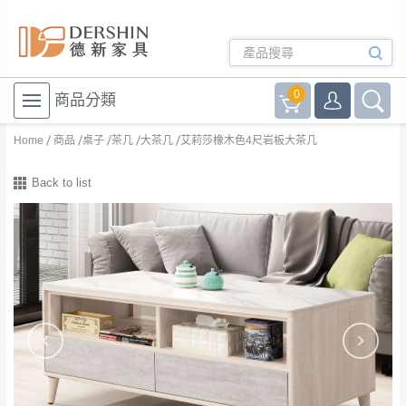
0
商品分類
Home
商品
桌子
茶几
大茶几
艾莉莎橡木色4尺岩板大茶几
Back to list