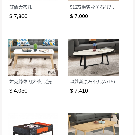
艾倫大茶几
512灰橡雲杉仿石4尺大茶几
$ 7,800
$ 7,000
妮克絲休閒大茶几(洗白色)(MIT-3043-1)
以維斯原石茶几(A715)
$ 4,030
$ 7,410