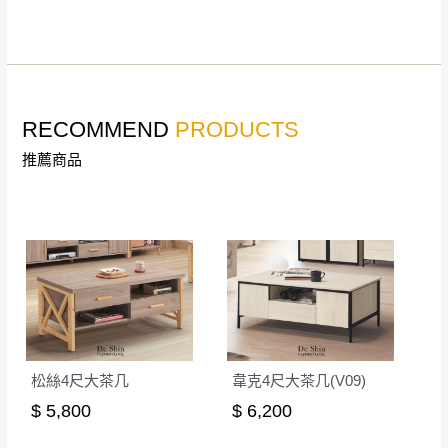
非因本公司問題而需退換貨，請於收到貨7日
其它注意事項
內通知客服人員(Line@ ID：
@dershin
)
，並
本司貨車運送如因路況不佳、天候惡劣、過於偏遠之
須保持商品全新狀態與完整包裝。鑑賞期間
山區內等，或收貨地點搬運過於困難等因素，導致無
若發生非本司因素致使之汙損破壞，恕無法
RECOMMEND
PRODUCTS
法順利配送，本公司除了盡最大努力完成配送外，視
辦理退換貨。
狀況保有出貨的權利。
推薦商品
台北市、新北市地區固定每周(三)、(日)兩天
保護物流人員的工作安全，賣家無提供吊掛服務，若
收送貨，敬請見諒！
需以吊車或其他的吊掛方式吊運，費用將由買方自行
本公司部份商品無維修服務，超過7日鑑賞
支付。
期，商品使用年限，因客人使用習慣、居家
因大型傢俱有組裝、配送的問題，並非一般快速到貨
環境不同。若屬人為因素導致商品損壞、零
商品，無法指定特定時間送達，司機當天到貨前皆會
件短缺，則維修、搬運費用，需由消費者自
再與您通知，讓您不用整天在家等貨，以免浪費你的
行吸收(另事先與消費者報價，消費者同意將
寶貴時間。
會進行維修)。
如遇自然災害、政府宣布之災害警報等不可抗力情
到貨7日內為鑑賞期(注意:鑑賞期非試用期)，
松絲4尺大茶几
韋克4尺大茶几(V09)
事，而危及運送人員輸送之安全，本司得視狀況延後
若非商品品質瑕疵問題於鑑賞期內退貨之情
$ 5,800
$ 6,200
或停止運送服務。
形，我們需酌收退貨運費。
百貨公司配送暫無法配合開店前、閉店後時段，並送