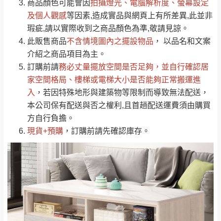
依評論低至高排列
只顯示附上圖片
商品顏色可能會
因
拍攝燈光、電腦解析度、螢幕設定
→
@dershin
）
若商品價格或庫存有異常，商家有權取消訂
及個人觀感
等因素,造成實品與網頁上有所差異,此並非
只顯示附上評論
瑕疵,請以實際收到之商品顏色為準,敬請見諒。
單。
部分網路商品恕無法更改原設計或客製，敬請
桃園
復興鄉
此販售商品
不含情境圖內之擺設物品
， 以品名和文案
見諒！
介紹之商品項目為主。
接單後二日內(不含例假日)，我們客服會與您
峨眉鄉、五峰鄉、
訂購前請
務必丈量擺放空間是否足夠
，並自行確認居
電話聯絡或E-Mail通知確認訂單。
橫山、北埔鄉、尖
家空間格局、
樓梯或電梯大小是否能夠正常搬運進
（線上客
服 LINE →
@dershin
）
石鄉、寶山鄉山
入
，若因特殊地形與建築物等限制而導致無法配送，
新竹
下單前先詢問是否現貨
，若未詢問下單後無
區、新埔山區、芎
本公司保有配送與否之權利,且首趟配送運費須由購買
現貨我們客服會再來電或E-Mail與您聯絡
林山區、關西 玉山
方自行負擔。
免 運
（洽詢方式請搜尋 L
ine ID →
@dershin
）
里
現貨+預購
，訂購前請先確認庫存。
費
運送範圍：限定北至基隆，南至苗栗，偏遠
地區恕無法提供運送 (詳見運送規章)。
台北
無
雙溪、貢寮、烏
配送範圍：
來、平溪、九份、
苗栗至基隆；其它地區暫不開放，如因特殊
石門、林口 下福
＊A108產品另收運費
地型限制(山區、鄉、鎮、村)、樓梯太小、無
里、新店山區、三