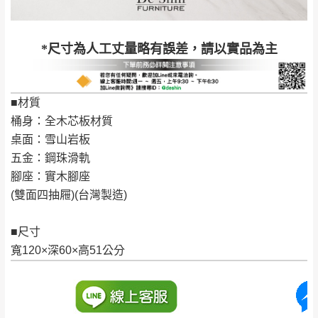
退換貨說明：
若收到不良品，請於到貨日起七日內通知本
｜周（一）配送部門固定公休無送貨｜
*尺寸為人工丈量略有誤差，請以實品為主
公司客服人員，我們將為您更換新品，運費
皆由本站負責，所有退回及換貨之商品必須
台北市、新北市地區固定每周(三)、(日)兩天收送貨
是全新狀態且完整包裝，床墊、床包、枕頭
■材質
類產品需為未拆封狀態(請保持商品、附件、
桶身：全木芯板材質
包裝、廠商紙及所有附隨文件或資料之完整
暫無配送地區
：
彰化、南投、雲林、嘉義、台南、高
桌面：雪山岩板
性)，若未依照上述方式處理，恕無法接受退
雄、屏東、宜蘭、 花蓮、台東、金門、馬祖、澎湖地區
五金：鋼珠滑軌
貨。
（可於LINE線上詢問 →
@dershin
）
腳座：實木腳座
由於透過電腦螢幕選購商品，可能會因個人
(雙面四抽屜)(台灣製造)
電腦螢幕的設定色差或解析度等因素， 與實
際商品的顏色、質感稍有不同，如因此而需
加收說明
■尺寸
退換貨，
需自付來回運費及人資成本
，請您
寬120×深60×高51公分
訂購前詳加確認。(包含商品尺寸是否合適)。
訂購前請確認商品尺寸，大型物件因為人工
丈量，難免會有些許誤差值(約正負0.5CM)
。
詳細尺寸以實品為主。
。