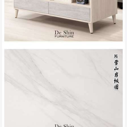
新北
法搬運上樓等因素，導致無法配送，
本公司
峽山區、石碇、坪
保有出貨的權利。
林、福隆、淡水山
保護物流人員的工作安全，賣家無提供吊掛
區、北投湖山路、
服務，若需以吊車或其他的吊掛方式吊運，
深坑山區
費用將由買方自行支付。
$ 9,000以上：免
因大型傢俱有組裝、配送的問題，並非一般
運費
快速到貨商品，無法指定特定時間送達，司
基隆
$ 9,000以下：
基隆山區
機當天到貨前皆會再與您通知，讓你不用整
NT$500元
天在家等貨，以節省您的寶貴時間。
＊A108產品另收運費
由於百貨公司配送較為不易，故暫無法配送
$ 9,000以上：免
至百貨公司內部。
卓蘭鎮、三灣、通
運費
霄山區、西湖、泰
苗栗
$ 9,000以下：
安鄉、大湖鄉、頭
發票寄送：
NT$500元
屋、獅潭鄉
若您選擇三聯式或索取兩聯式發票，發票將於商品
＊A108產品另收運費
完成出貨15個工作天另行寄出，另外約加上2~7個
工作天內送達，如遇國定假日將順延寄送。
配送天數：5~14天
到貨時間：指定送貨日當天以電話聯絡確認