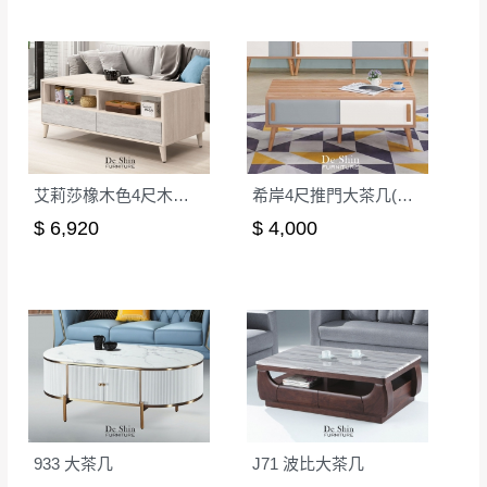
如欲放置營業場所及公開場合之商品則無享
至百貨公司卸貨區為限，恕無法送至指定樓面。
《 如
有商品一年保固之服務。
遇百貨周年慶期間，恕暫停百貨公司相關運送 》
無回收家具服務，若需回收家俱可聯絡當地請清潔隊
▪️
訂單成立
時請儘速於三日內完成付款，
交易恕不
回收,免付費清運專線：0800-085-717
殺價，商品均已最低價格售出
，且在特定時日會給
予折扣，請密切注意。
▪️
三
日內若未接獲您的匯款或轉帳通知，商品將不
艾莉莎橡木色4尺木面大茶几
希岸4尺推門大茶几(CL-2)
予保留(訂單自動取消)。
$ 6,920
$ 4,000
▪️
無回收家具服務，若需回收家具可聯絡當地請清
潔隊回收,免付費清運專線：0800-085-717。
933 大茶几
J71 波比大茶几