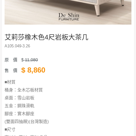
艾莉莎橡木色4尺岩板大茶几
A105.049-3.26
原 價
$
11,080
$
8,860
售 價
■材質
桶身：全木芯板材質
​​​​​​​桌面：雪山岩板
五金：鋼珠滑軌
腳座：實木腳座
(雙面四抽屜)(台灣製造)
■尺寸