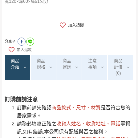
寬120×深60×高51公分
加入追蹤
分享至
加入追蹤
商品
商品
商品
注意
商品
介紹
規格
運送
事項
評價
(0)
訂購前請注意
0
注意事項：
/5
運 費 說 明
(0)筆
訂購前請先確認
商品款式、尺寸、材質
是否符合您的
由於
品項繁多，網頁無法及時更新，如有需
居家需求。
要購買商品，請於出發前來電或到「官方
請務必填寫正確之
收貨人姓名、收貨地址、電話
等資
全部
依評論高至低排列
偏遠地區
Line客服」來信確認商品是否有「現貨」與
運送地
區
運送費用
訊,如有錯誤,本公司保有配送與否之權利。
「金額」。
（請先線上詢問 LINE