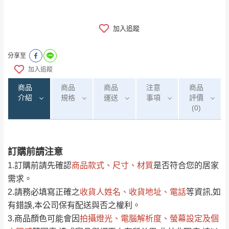
加入追蹤
分享至
加入追蹤
商品
商品
商品
注意
商品
介紹
規格
運送
事項
評價
(0)
訂購前請注意
0
注意事項：
/5
運 費 說 明
(0)筆
1.訂購前請先確認
商品款式、尺寸、材質
是否符合您的居家
由於
品項繁多，網頁無法及時更新，如有需
需求。
要購買商品，請於出發前來電或到「官方
2.請務必填寫正確之
收貨人姓名、收貨地址、電話
等資訊,如
全部
依評論高至低排列
偏遠地區
Line客服」來信確認商品是否有「現貨」與
運送地
區
運送費用
有錯誤,本公司保有配送與否之權利。
「金額」。
（請先線上詢問 LINE
依評論低至高排列
只顯示附上圖片
3.商品顏色可能會
因
拍攝燈光、電腦解析度、螢幕設定及個
→
@dershin
）