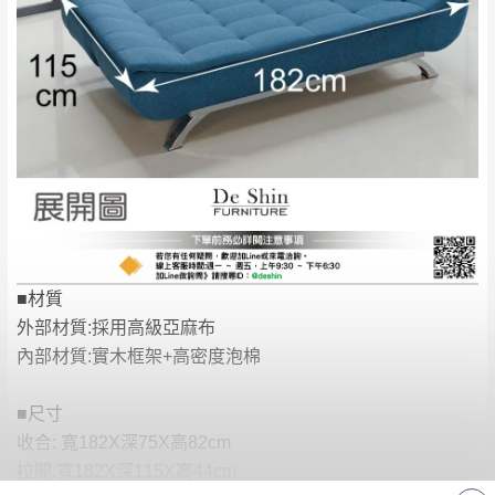
有商品一年保固之服務。
遇百貨周年慶期間，恕暫停百貨公司相關運送 》
無回收家具服務，若需回收家俱可聯絡當地請清潔隊
▪️
訂單成立
時請儘速於三日內完成付款，
交易恕不
回收,免付費清運專線：0800-085-717
殺價，商品均已最低價格售出
，且在特定時日會給
予折扣，請密切注意。
▪️
三
日內若未接獲您的匯款或轉帳通知，商品將不
予保留(訂單自動取消)。
▪️
無回收家具服務，若需回收家具可聯絡當地請清
潔隊回收,免付費清運專線：0800-085-717。
■材質
外部材質:採用高級亞麻布
內部材質:實木框架+高密度泡棉
■尺寸
收合: 寬182X深75X高82cm
拉開:寬182X深115X高44cm