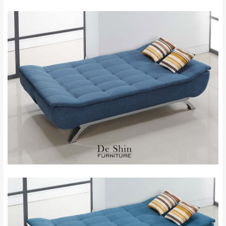
其它注意事項
內通知客服人員(Line@ ID：
@dershin
)
，並
本司貨車運送如因路況不佳、天候惡劣、過於偏遠之
須保持商品全新狀態與完整包裝。鑑賞期間
山區內等，或收貨地點搬運過於困難等因素，導致無
若發生非本司因素致使之汙損破壞，恕無法
法順利配送，本公司除了盡最大努力完成配送外，視
辦理退換貨。
狀況保有出貨的權利。
台北市、新北市地區固定每周(三)、(日)兩天
保護物流人員的工作安全，賣家無提供吊掛服務，若
收送貨，敬請見諒！
需以吊車或其他的吊掛方式吊運，費用將由買方自行
本公司部份商品無維修服務，超過7日鑑賞
支付。
期，商品使用年限，因客人使用習慣、居家
因大型傢俱有組裝、配送的問題，並非一般快速到貨
環境不同。若屬人為因素導致商品損壞、零
商品，無法指定特定時間送達，司機當天到貨前皆會
件短缺，則維修、搬運費用，需由消費者自
再與您通知，讓您不用整天在家等貨，以免浪費你的
行吸收(另事先與消費者報價，消費者同意將
寶貴時間。
會進行維修)。
如遇自然災害、政府宣布之災害警報等不可抗力情
到貨7日內為鑑賞期(注意:鑑賞期非試用期)，
事，而危及運送人員輸送之安全，本司得視狀況延後
若非商品品質瑕疵問題於鑑賞期內退貨之情
或停止運送服務。
形，我們需酌收退貨運費。
百貨公司配送暫無法配合開店前、閉店後時段，並送
如欲放置營業場所及公開場合之商品則無享
至百貨公司卸貨區為限，恕無法送至指定樓面。
《 如