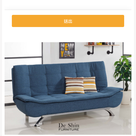
若收到不良品，請於到貨日起七日內通知本
｜周（一）配送部門固定公休無送貨｜
公司客服人員，我們將為您更換新品，運費
皆由本站負責，所有退回及換貨之商品必須
台北市、新北市地區固定每周(三)、(日)兩天收送貨
是全新狀態且完整包裝，床墊、床包、枕頭
類產品需為未拆封狀態(請保持商品、附件、
包裝、廠商紙及所有附隨文件或資料之完整
暫無配送地區
：
彰化、南投、雲林、嘉義、台南、高
性)，若未依照上述方式處理，恕無法接受退
雄、屏東、宜蘭、 花蓮、台東、金門、馬祖、澎湖地區
貨。
（可於LINE線上詢問 →
@dershin
）
由於透過電腦螢幕選購商品，可能會因個人
電腦螢幕的設定色差或解析度等因素， 與實
際商品的顏色、質感稍有不同，如因此而需
加收說明
退換貨，
需自付來回運費及人資成本
，請您
訂購前詳加確認。(包含商品尺寸是否合適)。
訂購前請確認商品尺寸，大型物件因為人工
丈量，難免會有些許誤差值(約正負0.5CM)
。
詳細尺寸以實品為主。
。
非因本公司問題而需退換貨，請於收到貨7日