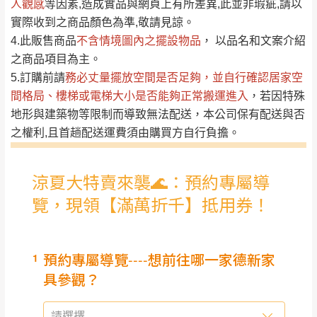
人觀感
若商品價格或庫存有異常，商家有權取消訂
等因素,造成實品與網頁上有所差異,此並非瑕疵,請以
只顯示附上評論
實際收到之商品顏色為準,敬請見諒。
單。
部分網路商品恕無法更改原設計或客製，敬請
桃園
復興鄉
4.此販售商品
不含情境圖內之擺設物品
， 以品名和文案介紹
見諒！
之商品項目為主。
接單後二日內(不含例假日)，我們客服會與您
峨眉鄉、五峰鄉、
5.訂購前請
務必丈量擺放空間是否足夠
，並自行確認居家空
電話聯絡或E-Mail通知確認訂單。
橫山、北埔鄉、尖
間格局、
樓梯或電梯大小是否能夠正常搬運進入
，若因特殊
（線上客
服 LINE →
@dershin
）
石鄉、寶山鄉山
地形與建築物等限制而導致無法配送，本公司保有配送與否
新竹
下單前先詢問是否現貨
，若未詢問下單後無
區、新埔山區、芎
之權利,且首趟配送運費須由購買方自行負擔。
現貨我們客服會再來電或E-Mail與您聯絡
林山區、關西 玉山
免 運
（洽詢方式請搜尋 L
ine ID →
@dershin
）
里
費
運送範圍：限定北至基隆，南至苗栗，偏遠
地區恕無法提供運送 (詳見運送規章)。
台北
無
雙溪、貢寮、烏
配送範圍：
來、平溪、九份、
苗栗至基隆；其它地區暫不開放，如因特殊
石門、林口 下福
＊A108產品另收運費
地型限制(山區、鄉、鎮、村)、樓梯太小、無
里、新店山區、三
新北
法搬運上樓等因素，導致無法配送，
本公司
峽山區、石碇、坪