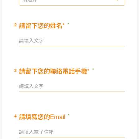
保有出貨的權利。
林、福隆、淡水山
保護物流人員的工作安全，賣家無提供吊掛
區、北投湖山路、
服務，若需以吊車或其他的吊掛方式吊運，
深坑山區
費用將由買方自行支付。
$ 9,000以上：免
因大型傢俱有組裝、配送的問題，並非一般
運費
快速到貨商品，無法指定特定時間送達，司
基隆
$ 9,000以下：
基隆山區
機當天到貨前皆會再與您通知，讓你不用整
NT$500元
天在家等貨，以節省您的寶貴時間。
＊A108產品另收運費
由於百貨公司配送較為不易，故暫無法配送
$ 9,000以上：免
至百貨公司內部。
卓蘭鎮、三灣、通
運費
霄山區、西湖、泰
苗栗
$ 9,000以下：
安鄉、大湖鄉、頭
發票寄送：
NT$500元
屋、獅潭鄉
若您選擇三聯式或索取兩聯式發票，發票將於商品
＊A108產品另收運費
完成出貨15個工作天另行寄出，另外約加上2~7個
工作天內送達，如遇國定假日將順延寄送。
配送天數：5~14天
到貨時間：指定送貨日當天以電話聯絡確認
退換貨說明：