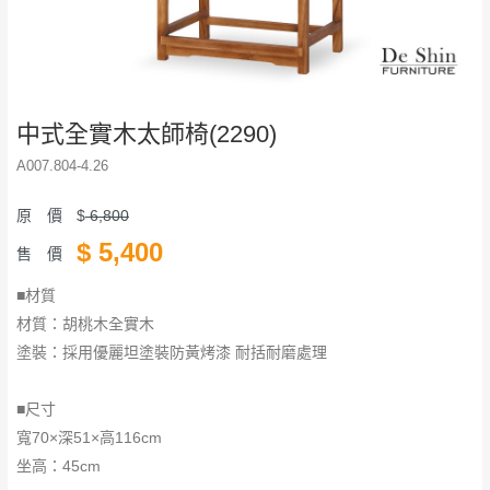
中式全實木太師椅(2290)
A007.804-4.26
原 價
$
6,800
$
5,400
售 價
■材質
材質：胡桃木全實木
塗裝：採用優麗坦塗裝防黃烤漆 耐括耐磨處理
​​​​​​​■尺寸
寬70×深51×高116cm
坐高：45cm