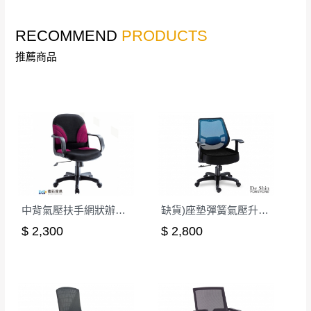
其它注意事項
內通知客服人員(Line@ ID：
@dershin
)
，並
RECOMMEND
PRODUCTS
本司貨車運送如因路況不佳、天候惡劣、過於偏遠之
須保持商品全新狀態與完整包裝。鑑賞期間
山區內等，或收貨地點搬運過於困難等因素，導致無
若發生非本司因素致使之汙損破壞，恕無法
推薦商品
法順利配送，本公司除了盡最大努力完成配送外，視
辦理退換貨。
狀況保有出貨的權利。
台北市、新北市地區固定每周(三)、(日)兩天
保護物流人員的工作安全，賣家無提供吊掛服務，若
收送貨，敬請見諒！
需以吊車或其他的吊掛方式吊運，費用將由買方自行
本公司部份商品無維修服務，超過7日鑑賞
支付。
期，商品使用年限，因客人使用習慣、居家
因大型傢俱有組裝、配送的問題，並非一般快速到貨
環境不同。若屬人為因素導致商品損壞、零
商品，無法指定特定時間送達，司機當天到貨前皆會
件短缺，則維修、搬運費用，需由消費者自
再與您通知，讓您不用整天在家等貨，以免浪費你的
行吸收(另事先與消費者報價，消費者同意將
中背氣壓扶手網狀辦公椅-紅
缺貨)座墊彈簧氣壓升降辦公椅-藍
寶貴時間。
會進行維修)。
$ 2,300
$ 2,800
如遇自然災害、政府宣布之災害警報等不可抗力情
到貨7日內為鑑賞期(注意:鑑賞期非試用期)，
事，而危及運送人員輸送之安全，本司得視狀況延後
若非商品品質瑕疵問題於鑑賞期內退貨之情
或停止運送服務。
形，我們需酌收退貨運費。
百貨公司配送暫無法配合開店前、閉店後時段，並送
如欲放置營業場所及公開場合之商品則無享
至百貨公司卸貨區為限，恕無法送至指定樓面。
《 如