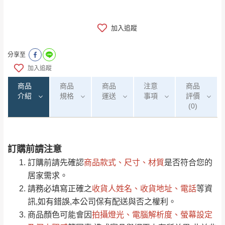
加入追蹤
分享至
加入追蹤
商品
商品
商品
注意
商品
介紹
規格
運送
事項
評價
(0)
訂購前請注意
0
注意事項：
/5
運 費 說 明
(0)筆
訂購前請先確認
商品款式、尺寸、材質
是否符合您的
由於
品項繁多，網頁無法及時更新，如有需
居家需求。
要購買商品，請於出發前來電或到「官方
請務必填寫正確之
收貨人姓名、收貨地址、電話
等資
全部
依評論高至低排列
偏遠地區
Line客服」來信確認商品是否有「現貨」與
運送地
區
運送費用
訊,如有錯誤,本公司保有配送與否之權利。
「金額」。
（請先線上詢問 LINE
依評論低至高排列
只顯示附上圖片
商品顏色可能會
因
拍攝燈光、電腦解析度、螢幕設定
→
@dershin
）