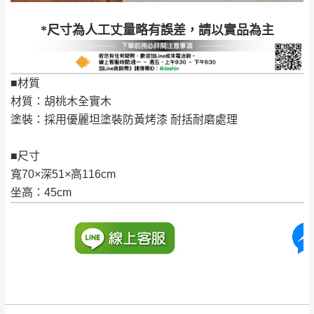
若收到不良品，請於到貨日起七日內通知本
｜周（一）配送部門固定公休無送貨｜
*尺寸為人工丈量略有誤差，請以實品為主
公司客服人員，我們將為您更換新品，運費
皆由本站負責，所有退回及換貨之商品必須
台北市、新北市地區固定每周(三)、(日)兩天收送貨
是全新狀態且完整包裝，床墊、床包、枕頭
■材質
類產品需為未拆封狀態(請保持商品、附件、
材質：胡桃木全實木
包裝、廠商紙及所有附隨文件或資料之完整
暫無配送地區
：
彰化、南投、雲林、嘉義、台南、高
塗裝：採用優麗坦塗裝防黃烤漆 耐括耐磨處理
性)，若未依照上述方式處理，恕無法接受退
雄、屏東、宜蘭、 花蓮、台東、金門、馬祖、澎湖地區
貨。
（可於LINE線上詢問 →
@dershin
）
■尺寸
由於透過電腦螢幕選購商品，可能會因個人
寬70×深51×高116cm
電腦螢幕的設定色差或解析度等因素， 與實
坐高：45cm
際商品的顏色、質感稍有不同，如因此而需
加收說明
退換貨，
需自付來回運費及人資成本
，請您
訂購前詳加確認。(包含商品尺寸是否合適)。
訂購前請確認商品尺寸，大型物件因為人工
丈量，難免會有些許誤差值(約正負0.5CM)
。
詳細尺寸以實品為主。
。
非因本公司問題而需退換貨，請於收到貨7日