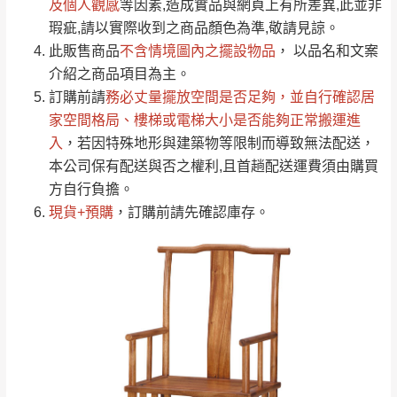
若商品價格或庫存有異常，商家有權取消訂
及個人觀感
等因素,造成實品與網頁上有所差異,此並非
只顯示附上評論
瑕疵,請以實際收到之商品顏色為準,敬請見諒。
單。
部分網路商品恕無法更改原設計或客製，敬請
桃園
復興鄉
此販售商品
不含情境圖內之擺設物品
， 以品名和文案
見諒！
介紹之商品項目為主。
接單後二日內(不含例假日)，我們客服會與您
峨眉鄉、五峰鄉、
訂購前請
務必丈量擺放空間是否足夠
，並自行確認居
電話聯絡或E-Mail通知確認訂單。
橫山、北埔鄉、尖
家空間格局、
樓梯或電梯大小是否能夠正常搬運進
（線上客
服 LINE →
@dershin
）
石鄉、寶山鄉山
入
，若因特殊地形與建築物等限制而導致無法配送，
新竹
下單前先詢問是否現貨
，若未詢問下單後無
區、新埔山區、芎
本公司保有配送與否之權利,且首趟配送運費須由購買
現貨我們客服會再來電或E-Mail與您聯絡
林山區、關西 玉山
方自行負擔。
免 運
（洽詢方式請搜尋 L
ine ID →
@dershin
）
里
現貨+預購
，訂購前請先確認庫存。
費
運送範圍：限定北至基隆，南至苗栗，偏遠
地區恕無法提供運送 (詳見運送規章)。
台北
無
雙溪、貢寮、烏
配送範圍：
來、平溪、九份、
苗栗至基隆；其它地區暫不開放，如因特殊
石門、林口 下福
＊A108產品另收運費
地型限制(山區、鄉、鎮、村)、樓梯太小、無
里、新店山區、三
新北
法搬運上樓等因素，導致無法配送，
本公司
峽山區、石碇、坪