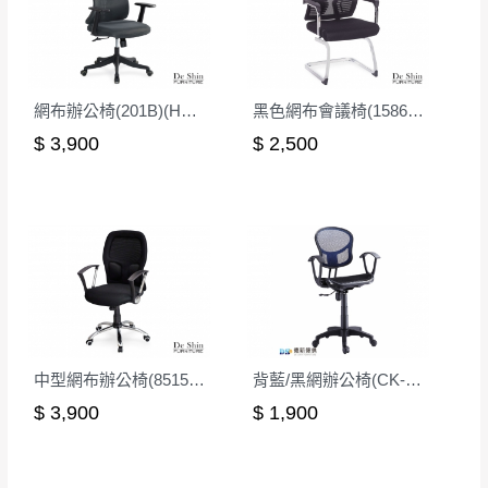
有商品一年保固之服務。
遇百貨周年慶期間，恕暫停百貨公司相關運送 》
無回收家具服務，若需回收家俱可聯絡當地請清潔隊
▪️
訂單成立
時請儘速於三日內完成付款，
交易恕不
回收,免付費清運專線：0800-085-717
殺價，商品均已最低價格售出
，且在特定時日會給
網布辦公椅(201B)(H09深灰網)
黑色網布會議椅(1586D-1)
予折扣，請密切注意。
$ 3,900
$ 2,500
▪️
三
日內若未接獲您的匯款或轉帳通知，商品將不
予保留(訂單自動取消)。
▪️
無回收家具服務，若需回收家具可聯絡當地請清
潔隊回收,免付費清運專線：0800-085-717。
中型網布辦公椅(8515B黑)
背藍/黑網辦公椅(CK-310-3)
$ 3,900
$ 1,900