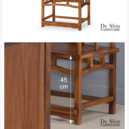
保有出貨的權利。
林、福隆、淡水山
保護物流人員的工作安全，賣家無提供吊掛
區、北投湖山路、
服務，若需以吊車或其他的吊掛方式吊運，
深坑山區
費用將由買方自行支付。
$ 9,000以上：免
因大型傢俱有組裝、配送的問題，並非一般
運費
快速到貨商品，無法指定特定時間送達，司
基隆
$ 9,000以下：
基隆山區
機當天到貨前皆會再與您通知，讓你不用整
NT$500元
天在家等貨，以節省您的寶貴時間。
＊A108產品另收運費
由於百貨公司配送較為不易，故暫無法配送
$ 9,000以上：免
至百貨公司內部。
卓蘭鎮、三灣、通
運費
霄山區、西湖、泰
苗栗
$ 9,000以下：
安鄉、大湖鄉、頭
發票寄送：
NT$500元
屋、獅潭鄉
若您選擇三聯式或索取兩聯式發票，發票將於商品
＊A108產品另收運費
完成出貨15個工作天另行寄出，另外約加上2~7個
工作天內送達，如遇國定假日將順延寄送。
配送天數：5~14天
到貨時間：指定送貨日當天以電話聯絡確認
退換貨說明：