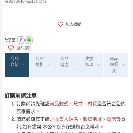
寬91×深46×高170公分
加入追蹤
分享至
加入追蹤
商品
商品
商品
注意
商品
介紹
規格
運送
事項
評價
(0)
訂購前請注意
0
注意事項：
/5
運 費 說 明
(0)筆
訂購前請先確認
商品款式、尺寸、材質
是否符合您的
由於
品項繁多，網頁無法及時更新，如有需
居家需求。
要購買商品，請於出發前來電或到「官方
請務必填寫正確之
收貨人姓名、收貨地址、電話
等資
全部
依評論高至低排列
偏遠地區
Line客服」來信確認商品是否有「現貨」與
運送地
區
運送費用
訊,如有錯誤,本公司保有配送與否之權利。
「金額」。
（請先線上詢問 LINE