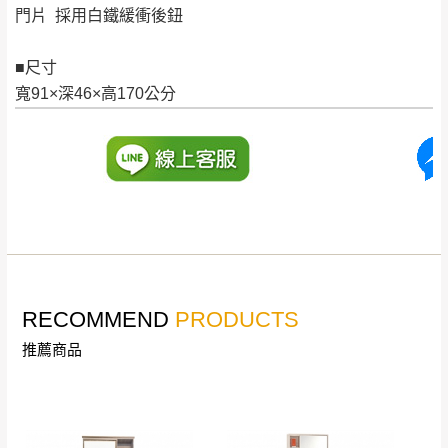
如欲放置營業場所及公開場合之商品則無享
門片 採用白鐵緩衝後鈕
至百貨公司卸貨區為限，恕無法送至指定樓面。
《 如
有商品一年保固之服務。
遇百貨周年慶期間，恕暫停百貨公司相關運送 》
■尺寸
無回收家具服務，若需回收家俱可聯絡當地請清潔隊
▪️
訂單成立
時請儘速於三日內完成付款，
交易恕不
寬91×深46×高170公分
回收,免付費清運專線：0800-085-717
殺價，商品均已最低價格售出
，且在特定時日會給
予折扣，請密切注意。
▪️
三
日內若未接獲您的匯款或轉帳通知，商品將不
予保留(訂單自動取消)。
▪️
無回收家具服務，若需回收家具可聯絡當地請清
潔隊回收,免付費清運專線：0800-085-717。
RECOMMEND
PRODUCTS
推薦商品