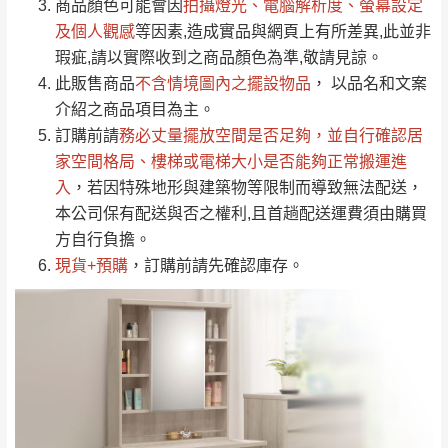
依評論低至高排列
只顯示附上圖片
商品顏色可能會
因
拍攝燈光、電腦解析度、螢幕設定
→
@dershin
）
若商品價格或庫存有異常，商家有權取消訂
及個人觀感
等因素,造成實品與網頁上有所差異,此並非
只顯示附上評論
瑕疵,請以實際收到之商品顏色為準,敬請見諒。
單。
部分網路商品恕無法更改原設計或客製，敬請
桃園
復興鄉
此販售商品
不含情境圖內之擺設物品
， 以品名和文案
見諒！
介紹之商品項目為主。
接單後二日內(不含例假日)，我們客服會與您
峨眉鄉、五峰鄉、
訂購前請
務必丈量擺放空間是否足夠
，並自行確認居
電話聯絡或E-Mail通知確認訂單。
橫山、北埔鄉、尖
家空間格局、
樓梯或電梯大小是否能夠正常搬運進
（線上客
服 LINE →
@dershin
）
石鄉、寶山鄉山
入
，若因特殊地形與建築物等限制而導致無法配送，
新竹
下單前先詢問是否現貨
，若未詢問下單後無
區、新埔山區、芎
本公司保有配送與否之權利,且首趟配送運費須由購買
現貨我們客服會再來電或E-Mail與您聯絡
林山區、關西 玉山
方自行負擔。
免 運
（洽詢方式請搜尋 L
ine ID →
@dershin
）
里
現貨+預購
，訂購前請先確認庫存。
費
運送範圍：限定北至基隆，南至苗栗，偏遠
地區恕無法提供運送 (詳見運送規章)。
台北
無
雙溪、貢寮、烏
配送範圍：
來、平溪、九份、
苗栗至基隆；其它地區暫不開放，如因特殊
石門、林口 下福
＊A108產品另收運費
地型限制(山區、鄉、鎮、村)、樓梯太小、無
里、新店山區、三