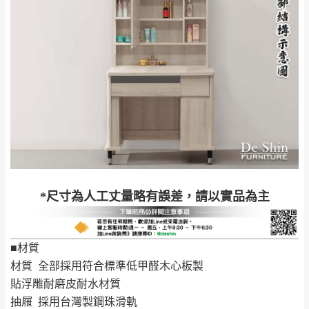
非因本公司問題而需退換貨，請於收到貨7日
其它注意事項
內通知客服人員(Line@ ID：
@dershin
)
，並
本司貨車運送如因路況不佳、天候惡劣、過於偏遠之
須保持商品全新狀態與完整包裝。鑑賞期間
山區內等，或收貨地點搬運過於困難等因素，導致無
若發生非本司因素致使之汙損破壞，恕無法
法順利配送，本公司除了盡最大努力完成配送外，視
辦理退換貨。
狀況保有出貨的權利。
台北市、新北市地區固定每周(三)、(日)兩天
保護物流人員的工作安全，賣家無提供吊掛服務，若
收送貨，敬請見諒！
需以吊車或其他的吊掛方式吊運，費用將由買方自行
本公司部份商品無維修服務，超過7日鑑賞
支付。
期，商品使用年限，因客人使用習慣、居家
因大型傢俱有組裝、配送的問題，並非一般快速到貨
環境不同。若屬人為因素導致商品損壞、零
*尺寸為人工丈量略有誤差，請以實品為主
商品，無法指定特定時間送達，司機當天到貨前皆會
件短缺，則維修、搬運費用，需由消費者自
再與您通知，讓您不用整天在家等貨，以免浪費你的
行吸收(另事先與消費者報價，消費者同意將
寶貴時間。
會進行維修)。
■材質
如遇自然災害、政府宣布之災害警報等不可抗力情
到貨7日內為鑑賞期(注意:鑑賞期非試用期)，
材質 全部採用符合標準低甲醛木心板製
事，而危及運送人員輸送之安全，本司得視狀況延後
若非商品品質瑕疵問題於鑑賞期內退貨之情
貼浮雕耐磨皮耐水材質
或停止運送服務。
形，我們需酌收退貨運費。
抽屜 採用台灣製鋼珠滑軌
百貨公司配送暫無法配合開店前、閉店後時段，並送