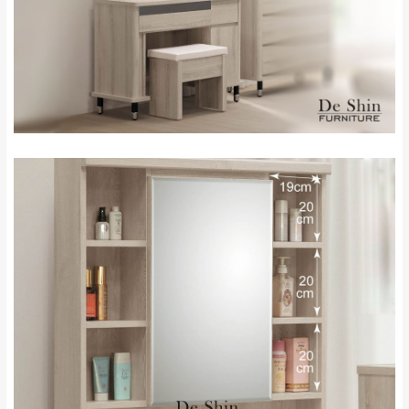
新北
法搬運上樓等因素，導致無法配送，
本公司
峽山區、石碇、坪
保有出貨的權利。
林、福隆、淡水山
保護物流人員的工作安全，賣家無提供吊掛
區、北投湖山路、
服務，若需以吊車或其他的吊掛方式吊運，
深坑山區
費用將由買方自行支付。
$ 9,000以上：免
因大型傢俱有組裝、配送的問題，並非一般
運費
快速到貨商品，無法指定特定時間送達，司
基隆
$ 9,000以下：
基隆山區
機當天到貨前皆會再與您通知，讓你不用整
NT$500元
天在家等貨，以節省您的寶貴時間。
＊A108產品另收運費
由於百貨公司配送較為不易，故暫無法配送
$ 9,000以上：免
至百貨公司內部。
卓蘭鎮、三灣、通
運費
霄山區、西湖、泰
苗栗
$ 9,000以下：
安鄉、大湖鄉、頭
發票寄送：
NT$500元
屋、獅潭鄉
若您選擇三聯式或索取兩聯式發票，發票將於商品
＊A108產品另收運費
完成出貨15個工作天另行寄出，另外約加上2~7個
工作天內送達，如遇國定假日將順延寄送。
配送天數：5~14天
到貨時間：指定送貨日當天以電話聯絡確認