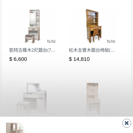
凱特古橡木2尺鏡台(738)
松木全實木鏡台椅組(含椅)
$ 6,600
$ 14,810
波爾卡3尺掀鏡化妝台(542)
瓦妮莎2尺鏡台
$ 8,370
$ 7,000