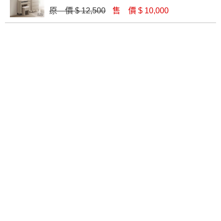
原 價 $ 12,500
售 價 $ 10,000
納維斯2.7尺掀鏡化妝台
韋克3.3尺鏡台(V05)
$ 10,140
$ 8,900