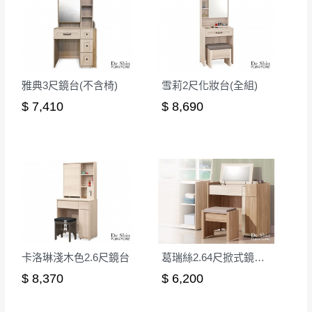
雅典3尺鏡台(不含椅)
雪莉2尺化妝台(全組)
$ 7,410
$ 8,690
卡洛琳淺木色2.6尺鏡台
葛瑞絲2.64尺掀式鏡台(含椅)
$ 8,370
$ 6,200