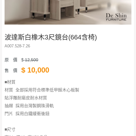
波達斯白橡木3尺鏡台(664含椅)
A007.528-7.26
原 價
$
12,500
$
10,000
售 價
■材質
材質 全部採用符合標準低甲醛木心板製
貼浮雕耐磨皮耐水材質
抽屜 採用台灣製鋼珠滑軌
門片 採用白鐵緩衝後鈕
■尺寸