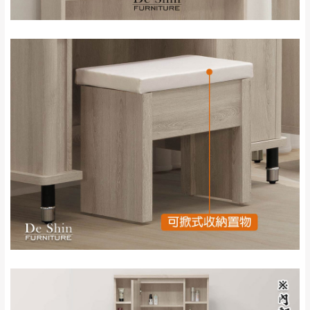
退換貨說明：
若收到不良品，請於到貨日起七日內通知本
｜周（一）配送部門固定公休無送貨｜
公司客服人員，我們將為您更換新品，運費
皆由本站負責，所有退回及換貨之商品必須
台北市、新北市地區固定每周(三)、(日)兩天收送貨
是全新狀態且完整包裝，床墊、床包、枕頭
類產品需為未拆封狀態(請保持商品、附件、
包裝、廠商紙及所有附隨文件或資料之完整
暫無配送地區
：
彰化、南投、雲林、嘉義、台南、高
性)，若未依照上述方式處理，恕無法接受退
雄、屏東、宜蘭、 花蓮、台東、金門、馬祖、澎湖地區
貨。
（可於LINE線上詢問 →
@dershin
）
由於透過電腦螢幕選購商品，可能會因個人
電腦螢幕的設定色差或解析度等因素， 與實
際商品的顏色、質感稍有不同，如因此而需
加收說明
退換貨，
需自付來回運費及人資成本
，請您
訂購前詳加確認。(包含商品尺寸是否合適)。
訂購前請確認商品尺寸，大型物件因為人工
丈量，難免會有些許誤差值(約正負0.5CM)
。
詳細尺寸以實品為主。
。