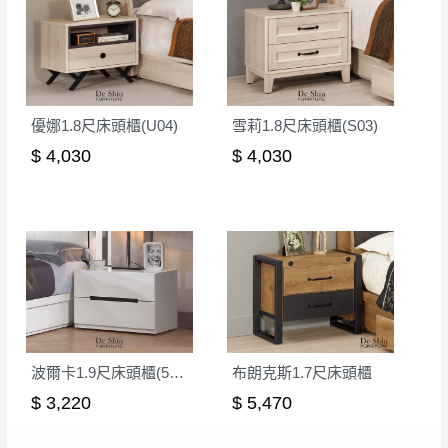
如欲放置營業場所及公開場合之商品則無享
至百貨公司卸貨區為限，恕無法送至指定樓面。
《 如
有商品一年保固之服務。
遇百貨周年慶期間，恕暫停百貨公司相關運送 》
無回收家具服務，若需回收家俱可聯絡當地請清潔隊
▪️
訂單成立
時請儘速於三日內完成付款，
交易恕不
回收,免付費清運專線：0800-085-717
殺價，商品均已最低價格售出
，且在特定時日會給
優娜1.8尺床頭櫃(U04)
雪莉1.8尺床頭櫃(S03)
予折扣，請密切注意。
$ 4,030
$ 4,030
▪️
三
日內若未接獲您的匯款或轉帳通知，商品將不
予保留(訂單自動取消)。
▪️
無回收家具服務，若需回收家具可聯絡當地請清
潔隊回收,免付費清運專線：0800-085-717。
波爾卡1.9尺床頭櫃(539)
布朗克斯1.7尺床頭櫃
$ 3,220
$ 5,470