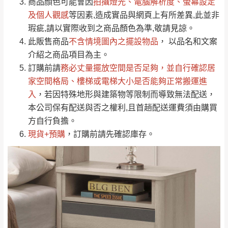
依評論低至高排列
只顯示附上圖片
商品顏色可能會
因
拍攝燈光、電腦解析度、螢幕設定
→
@dershin
）
若商品價格或庫存有異常，商家有權取消訂
及個人觀感
等因素,造成實品與網頁上有所差異,此並非
只顯示附上評論
瑕疵,請以實際收到之商品顏色為準,敬請見諒。
單。
部分網路商品恕無法更改原設計或客製，敬請
桃園
復興鄉
此販售商品
不含情境圖內之擺設物品
， 以品名和文案
見諒！
介紹之商品項目為主。
接單後二日內(不含例假日)，我們客服會與您
峨眉鄉、五峰鄉、
訂購前請
務必丈量擺放空間是否足夠
，並自行確認居
電話聯絡或E-Mail通知確認訂單。
橫山、北埔鄉、尖
家空間格局、
樓梯或電梯大小是否能夠正常搬運進
（線上客
服 LINE →
@dershin
）
石鄉、寶山鄉山
入
，若因特殊地形與建築物等限制而導致無法配送，
新竹
下單前先詢問是否現貨
，若未詢問下單後無
區、新埔山區、芎
本公司保有配送與否之權利,且首趟配送運費須由購買
現貨我們客服會再來電或E-Mail與您聯絡
林山區、關西 玉山
方自行負擔。
免 運
（洽詢方式請搜尋 L
ine ID →
@dershin
）
里
現貨+預購
，訂購前請先確認庫存。
費
運送範圍：限定北至基隆，南至苗栗，偏遠
地區恕無法提供運送 (詳見運送規章)。
台北
無
雙溪、貢寮、烏
配送範圍：
來、平溪、九份、
苗栗至基隆；其它地區暫不開放，如因特殊
石門、林口 下福
＊A108產品另收運費
地型限制(山區、鄉、鎮、村)、樓梯太小、無
里、新店山區、三