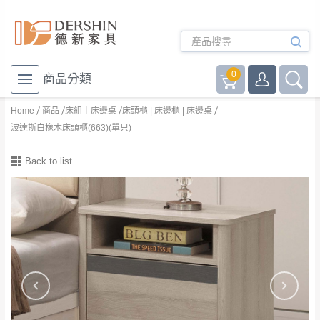
0
商品分類
Home
商品
床組｜床邊桌
床頭櫃 | 床邊櫃 | 床邊桌
波達斯白橡木床頭櫃(663)(單只)
Back to list