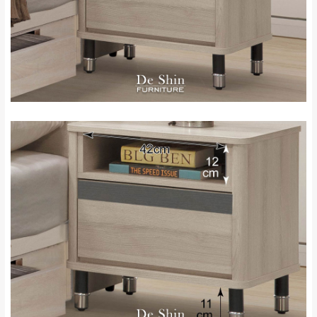
新北
法搬運上樓等因素，導致無法配送，
本公司
峽山區、石碇、坪
保有出貨的權利。
林、福隆、淡水山
保護物流人員的工作安全，賣家無提供吊掛
區、北投湖山路、
服務，若需以吊車或其他的吊掛方式吊運，
深坑山區
費用將由買方自行支付。
$ 9,000以上：免
因大型傢俱有組裝、配送的問題，並非一般
運費
快速到貨商品，無法指定特定時間送達，司
基隆
$ 9,000以下：
基隆山區
機當天到貨前皆會再與您通知，讓你不用整
NT$500元
天在家等貨，以節省您的寶貴時間。
＊A108產品另收運費
由於百貨公司配送較為不易，故暫無法配送
$ 9,000以上：免
至百貨公司內部。
卓蘭鎮、三灣、通
運費
霄山區、西湖、泰
苗栗
$ 9,000以下：
安鄉、大湖鄉、頭
發票寄送：
NT$500元
屋、獅潭鄉
若您選擇三聯式或索取兩聯式發票，發票將於商品
＊A108產品另收運費
完成出貨15個工作天另行寄出，另外約加上2~7個
工作天內送達，如遇國定假日將順延寄送。
配送天數：5~14天
到貨時間：指定送貨日當天以電話聯絡確認