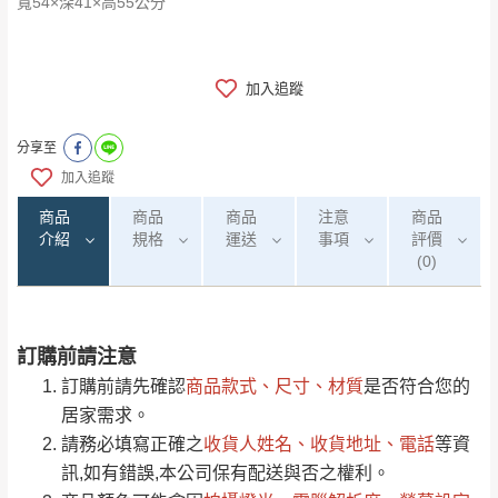
寬54×深41×高55公分
加入追蹤
分享至
加入追蹤
商品
商品
商品
注意
商品
介紹
規格
運送
事項
評價
(0)
訂購前請注意
0
注意事項：
/5
運 費 說 明
(0)筆
訂購前請先確認
商品款式、尺寸、材質
是否符合您的
由於
品項繁多，網頁無法及時更新，如有需
居家需求。
要購買商品，請於出發前來電或到「官方
請務必填寫正確之
收貨人姓名、收貨地址、電話
等資
全部
依評論高至低排列
偏遠地區
Line客服」來信確認商品是否有「現貨」與
運送地
區
運送費用
訊,如有錯誤,本公司保有配送與否之權利。
「金額」。
（請先線上詢問 LINE