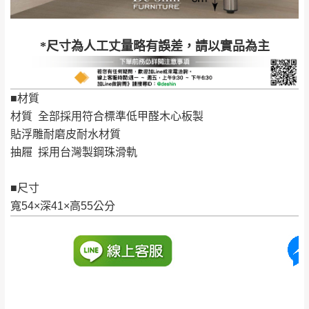
退換貨說明：
若收到不良品，請於到貨日起七日內通知本
｜周（一）配送部門固定公休無送貨｜
*尺寸為人工丈量略有誤差，請以實品為主
公司客服人員，我們將為您更換新品，運費
皆由本站負責，所有退回及換貨之商品必須
台北市、新北市地區固定每周(三)、(日)兩天收送貨
是全新狀態且完整包裝，床墊、床包、枕頭
■材質
類產品需為未拆封狀態(請保持商品、附件、
材質 全部採用符合標準低甲醛木心板製
包裝、廠商紙及所有附隨文件或資料之完整
暫無配送地區
：
彰化、南投、雲林、嘉義、台南、高
貼浮雕耐磨皮耐水材質
性)，若未依照上述方式處理，恕無法接受退
雄、屏東、宜蘭、 花蓮、台東、金門、馬祖、澎湖地區
抽屜 採用台灣製鋼珠滑軌
貨。
（可於LINE線上詢問 →
@dershin
）
由於透過電腦螢幕選購商品，可能會因個人
■尺寸
電腦螢幕的設定色差或解析度等因素， 與實
寬54×深41×高55公分
際商品的顏色、質感稍有不同，如因此而需
加收說明
退換貨，
需自付來回運費及人資成本
，請您
訂購前詳加確認。(包含商品尺寸是否合適)。
訂購前請確認商品尺寸，大型物件因為人工
丈量，難免會有些許誤差值(約正負0.5CM)
。
詳細尺寸以實品為主。
。