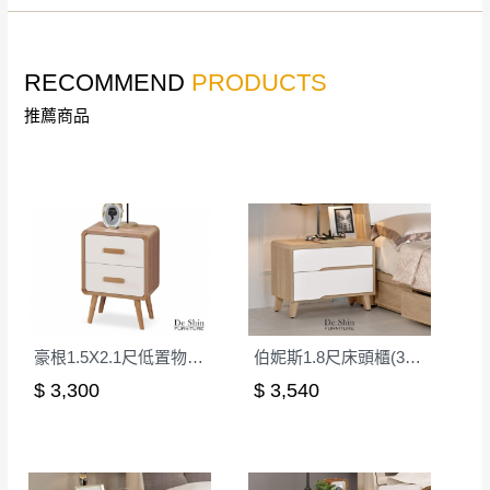
非因本公司問題而需退換貨，請於收到貨7日
其它注意事項
內通知客服人員(Line@ ID：
@dershin
)
，並
RECOMMEND
PRODUCTS
本司貨車運送如因路況不佳、天候惡劣、過於偏遠之
須保持商品全新狀態與完整包裝。鑑賞期間
山區內等，或收貨地點搬運過於困難等因素，導致無
若發生非本司因素致使之汙損破壞，恕無法
推薦商品
法順利配送，本公司除了盡最大努力完成配送外，視
辦理退換貨。
狀況保有出貨的權利。
台北市、新北市地區固定每周(三)、(日)兩天
保護物流人員的工作安全，賣家無提供吊掛服務，若
收送貨，敬請見諒！
需以吊車或其他的吊掛方式吊運，費用將由買方自行
本公司部份商品無維修服務，超過7日鑑賞
支付。
期，商品使用年限，因客人使用習慣、居家
因大型傢俱有組裝、配送的問題，並非一般快速到貨
環境不同。若屬人為因素導致商品損壞、零
商品，無法指定特定時間送達，司機當天到貨前皆會
件短缺，則維修、搬運費用，需由消費者自
再與您通知，讓您不用整天在家等貨，以免浪費你的
行吸收(另事先與消費者報價，消費者同意將
豪根1.5X2.1尺低置物櫃(GS-1)
伯妮斯1.8尺床頭櫃(3301)
寶貴時間。
會進行維修)。
$ 3,300
$ 3,540
如遇自然災害、政府宣布之災害警報等不可抗力情
到貨7日內為鑑賞期(注意:鑑賞期非試用期)，
事，而危及運送人員輸送之安全，本司得視狀況延後
若非商品品質瑕疵問題於鑑賞期內退貨之情
或停止運送服務。
形，我們需酌收退貨運費。
百貨公司配送暫無法配合開店前、閉店後時段，並送