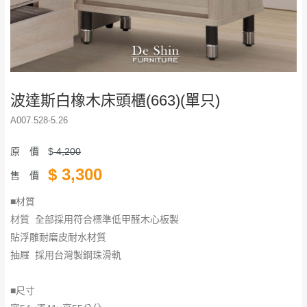
波達斯白橡木床頭櫃(663)(單只)
A007.528-5.26
原 價
$
4,200
$
3,300
售 價
■材質
材質 全部採用符合標準低甲醛木心板製
貼浮雕耐磨皮耐水材質
抽屜 採用台灣製鋼珠滑軌
■尺寸