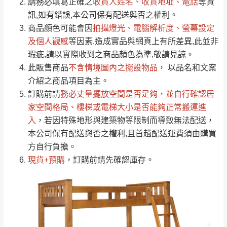
請務必填寫正確之
收貨人姓名、收貨地址、電話
等資
全部
依評論高至低排列
偏遠地區
Line客服」來信確認商品是否有「現貨」與
運送地
區
運送費用
訊,如有錯誤,本公司保有配送與否之權利。
「金額」。
（請先線上詢問 LINE
依評論低至高排列
只顯示附上圖片
商品顏色可能會
因
拍攝燈光、電腦解析度、螢幕設定
→
@dershin
）
若商品價格或庫存有異常，商家有權取消訂
及個人觀感
等因素,造成實品與網頁上有所差異,此並非
只顯示附上評論
瑕疵,請以實際收到之商品顏色為準,敬請見諒。
單。
部分網路商品恕無法更改原設計或客製，敬請
桃園
復興鄉
此販售商品
不含情境圖內之擺設物品
， 以品名和文案
見諒！
介紹之商品項目為主。
接單後二日內(不含例假日)，我們客服會與您
峨眉鄉、五峰鄉、
訂購前請
務必丈量擺放空間是否足夠
，並自行確認居
電話聯絡或E-Mail通知確認訂單。
橫山、北埔鄉、尖
家空間格局、
樓梯或電梯大小是否能夠正常搬運進
（線上客
服 LINE →
@dershin
）
石鄉、寶山鄉山
入
，若因特殊地形與建築物等限制而導致無法配送，
新竹
下單前先詢問是否現貨
，若未詢問下單後無
區、新埔山區、芎
本公司保有配送與否之權利,且首趟配送運費須由購買
現貨我們客服會再來電或E-Mail與您聯絡
林山區、關西 玉山
方自行負擔。
免 運
（洽詢方式請搜尋 L
ine ID →
@dershin
）
里
現貨+預購
，訂購前請先確認庫存。
費
運送範圍：限定北至基隆，南至苗栗，偏遠
地區恕無法提供運送 (詳見運送規章)。
台北
無
雙溪、貢寮、烏
配送範圍：
來、平溪、九份、