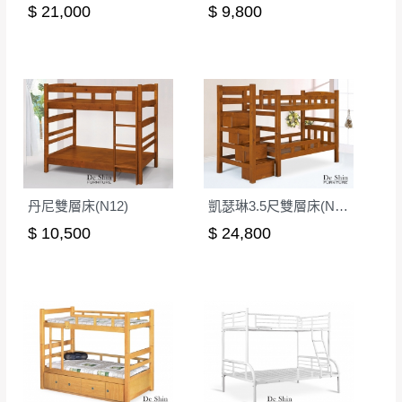
若非商品品質瑕疵問題於鑑賞期內退貨之情
$ 21,000
$ 9,800
或停止運送服務。
形，我們需酌收退貨運費。
百貨公司配送暫無法配合開店前、閉店後時段，並送
如欲放置營業場所及公開場合之商品則無享
至百貨公司卸貨區為限，恕無法送至指定樓面。
《 如
有商品一年保固之服務。
遇百貨周年慶期間，恕暫停百貨公司相關運送 》
無回收家具服務，若需回收家俱可聯絡當地請清潔隊
▪️
訂單成立
時請儘速於三日內完成付款，
交易恕不
回收,免付費清運專線：0800-085-717
殺價，商品均已最低價格售出
，且在特定時日會給
予折扣，請密切注意。
▪️
三
日內若未接獲您的匯款或轉帳通知，商品將不
丹尼雙層床(N12)
凱瑟琳3.5尺雙層床(N02)
予保留(訂單自動取消)。
$ 10,500
$ 24,800
▪️
無回收家具服務，若需回收家具可聯絡當地請清
潔隊回收,免付費清運專線：0800-085-717。