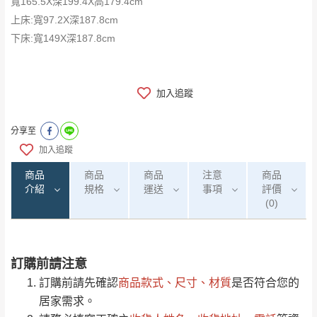
​​​​​​​寬165.5X深199.4X高179.4cm
上床:寬97.2X深187.8cm
下床:寬149X深187.8cm
加入追蹤
分享至
加入追蹤
商品
商品
商品
注意
商品
介紹
規格
運送
事項
評價
(0)
訂購前請注意
0
注意事項：
/5
運 費 說 明
(0)筆
訂購前請先確認
商品款式、尺寸、材質
是否符合您的
由於
品項繁多，網頁無法及時更新，如有需
居家需求。
要購買商品，請於出發前來電或到「官方