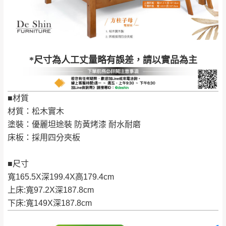
工作天內送達，如遇國定假日將順延寄送。
配送天數：5~14天
到貨時間：指定送貨日當天以電話聯絡確認
退換貨說明：
若收到不良品，請於到貨日起七日內通知本
｜周（一）配送部門固定公休無送貨｜
*尺寸為人工丈量略有誤差，請以實品為主
公司客服人員，我們將為您更換新品，運費
皆由本站負責，所有退回及換貨之商品必須
台北市、新北市地區固定每周(三)、(日)兩天收送貨
是全新狀態且完整包裝，床墊、床包、枕頭
■材質
類產品需為未拆封狀態(請保持商品、附件、
材質：松木實木
包裝、廠商紙及所有附隨文件或資料之完整
暫無配送地區
：
彰化、南投、雲林、嘉義、台南、高
塗裝：優麗坦途裝 防黃烤漆 耐水耐磨
性)，若未依照上述方式處理，恕無法接受退
雄、屏東、宜蘭、 花蓮、台東、金門、馬祖、澎湖地區
床板：採用四分夾板
貨。
（可於LINE線上詢問 →
@dershin
）
由於透過電腦螢幕選購商品，可能會因個人
■尺寸
電腦螢幕的設定色差或解析度等因素， 與實
寬165.5X深199.4X高179.4cm
際商品的顏色、質感稍有不同，如因此而需
加收說明
上床:寬97.2X深187.8cm
退換貨，
需自付來回運費及人資成本
，請您
下床:寬149X深187.8cm
訂購前詳加確認。(包含商品尺寸是否合適)。
訂購前請確認商品尺寸，大型物件因為人工