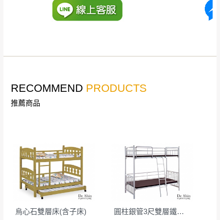
丈量，難免會有些許誤差值(約正負0.5CM)
。
詳細尺寸以實品為主。
。
非因本公司問題而需退換貨，請於收到貨7日
其它注意事項
內通知客服人員(Line@ ID：
@dershin
)
，並
本司貨車運送如因路況不佳、天候惡劣、過於偏遠之
須保持商品全新狀態與完整包裝。鑑賞期間
山區內等，或收貨地點搬運過於困難等因素，導致無
若發生非本司因素致使之汙損破壞，恕無法
RECOMMEND
PRODUCTS
法順利配送，本公司除了盡最大努力完成配送外，視
辦理退換貨。
狀況保有出貨的權利。
推薦商品
台北市、新北市地區固定每周(三)、(日)兩天
保護物流人員的工作安全，賣家無提供吊掛服務，若
收送貨，敬請見諒！
需以吊車或其他的吊掛方式吊運，費用將由買方自行
本公司部份商品無維修服務，超過7日鑑賞
支付。
期，商品使用年限，因客人使用習慣、居家
因大型傢俱有組裝、配送的問題，並非一般快速到貨
環境不同。若屬人為因素導致商品損壞、零
商品，無法指定特定時間送達，司機當天到貨前皆會
件短缺，則維修、搬運費用，需由消費者自
再與您通知，讓您不用整天在家等貨，以免浪費你的
行吸收(另事先與消費者報價，消費者同意將
寶貴時間。
會進行維修)。
如遇自然災害、政府宣布之災害警報等不可抗力情
到貨7日內為鑑賞期(注意:鑑賞期非試用期)，
烏心石雙層床(含子床)
圓柱銀管3尺雙層鐵床(T1-10)
事，而危及運送人員輸送之安全，本司得視狀況延後