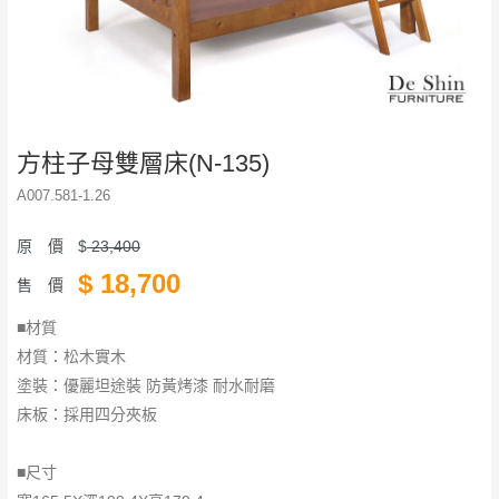
方柱子母雙層床(N-135)
A007.581-1.26
原 價
$
23,400
$
18,700
售 價
■材質
材質：松木實木
塗裝：優麗坦途裝 防黃烤漆 耐水耐磨
床板：採用四分夾板
■尺寸