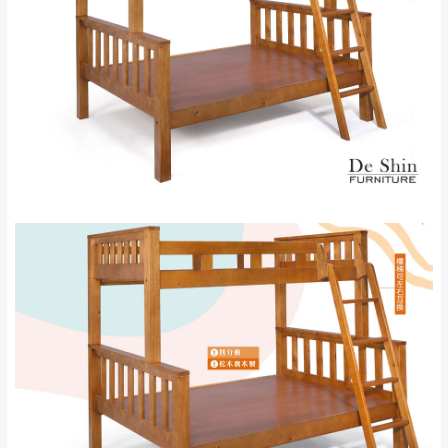
苗栗至基隆；其它地區暫不開放，如因特殊
石門、林口 下福
＊A108產品另收運費
地型限制(山區、鄉、鎮、村)、樓梯太小、無
里、新店山區、三
新北
法搬運上樓等因素，導致無法配送，
本公司
峽山區、石碇、坪
保有出貨的權利。
林、福隆、淡水山
保護物流人員的工作安全，賣家無提供吊掛
區、北投湖山路、
服務，若需以吊車或其他的吊掛方式吊運，
深坑山區
費用將由買方自行支付。
$ 9,000以上：免
因大型傢俱有組裝、配送的問題，並非一般
運費
快速到貨商品，無法指定特定時間送達，司
基隆
$ 9,000以下：
基隆山區
機當天到貨前皆會再與您通知，讓你不用整
NT$500元
天在家等貨，以節省您的寶貴時間。
＊A108產品另收運費
由於百貨公司配送較為不易，故暫無法配送
$ 9,000以上：免
至百貨公司內部。
卓蘭鎮、三灣、通
運費
霄山區、西湖、泰
苗栗
$ 9,000以下：
安鄉、大湖鄉、頭
發票寄送：
NT$500元
屋、獅潭鄉
若您選擇三聯式或索取兩聯式發票，發票將於商品
＊A108產品另收運費
完成出貨15個工作天另行寄出，另外約加上2~7個