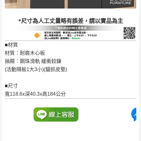
退換貨說明：
若收到不良品，請於到貨日起七日內通知本
｜周（一）配送部門固定公休無送貨｜
*尺寸為人工丈量略有誤差，請以實品為主
公司客服人員，我們將為您更換新品，運費
皆由本站負責，所有退回及換貨之商品必須
台北市、新北市地區固定每周(三)、(日)兩天收送貨
是全新狀態且完整包裝，床墊、床包、枕頭
■材質
類產品需為未拆封狀態(請保持商品、附件、
材質：耐磨木心板
包裝、廠商紙及所有附隨文件或資料之完整
暫無配送地區
：
彰化、南投、雲林、嘉義、台南、高
抽屜：鋼珠滑軌 緩衝鉸鍊
性)，若未依照上述方式處理，恕無法接受退
雄、屏東、宜蘭、 花蓮、台東、金門、馬祖、澎湖地區
(活動隔板1大3小)(貓抓皮墊)
貨。
（可於LINE線上詢問 →
@dershin
）
由於透過電腦螢幕選購商品，可能會因個人
■尺寸
電腦螢幕的設定色差或解析度等因素， 與實
寬118.6x深40.3x高184公分
際商品的顏色、質感稍有不同，如因此而需
加收說明
退換貨，
需自付來回運費及人資成本
，請您
訂購前詳加確認。(包含商品尺寸是否合適)。
訂購前請確認商品尺寸，大型物件因為人工
丈量，難免會有些許誤差值(約正負0.5CM)
。
詳細尺寸以實品為主。
。