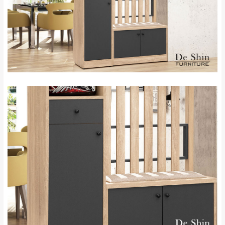
新北
法搬運上樓等因素，導致無法配送，
本公司
峽山區、石碇、坪
保有出貨的權利。
林、福隆、淡水山
保護物流人員的工作安全，賣家無提供吊掛
區、北投湖山路、
服務，若需以吊車或其他的吊掛方式吊運，
深坑山區
費用將由買方自行支付。
$ 9,000以上：免
因大型傢俱有組裝、配送的問題，並非一般
運費
快速到貨商品，無法指定特定時間送達，司
基隆
$ 9,000以下：
基隆山區
機當天到貨前皆會再與您通知，讓你不用整
NT$500元
天在家等貨，以節省您的寶貴時間。
＊A108產品另收運費
由於百貨公司配送較為不易，故暫無法配送
$ 9,000以上：免
至百貨公司內部。
卓蘭鎮、三灣、通
運費
霄山區、西湖、泰
苗栗
$ 9,000以下：
安鄉、大湖鄉、頭
發票寄送：
NT$500元
屋、獅潭鄉
若您選擇三聯式或索取兩聯式發票，發票將於商品
＊A108產品另收運費
完成出貨15個工作天另行寄出，另外約加上2~7個
工作天內送達，如遇國定假日將順延寄送。
配送天數：5~14天
到貨時間：指定送貨日當天以電話聯絡確認