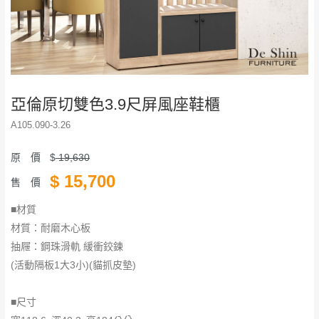
亞倫原切雙色3.9尺屏風座鞋櫃
A105.090-3.26
原 價
$
19,630
$
15,700
售 價
■材質
材質：耐磨木心板
抽屜：鋼珠滑軌 緩衝鉸鍊
(活動隔板1大3小)(貓抓皮墊)
■尺寸