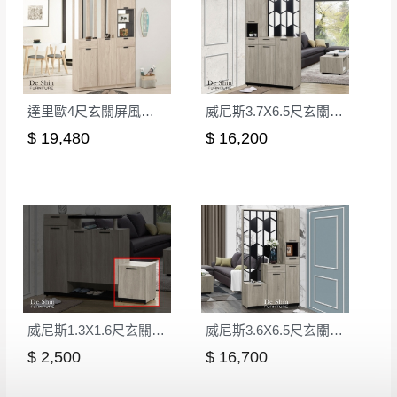
如欲放置營業場所及公開場合之商品則無享
至百貨公司卸貨區為限，恕無法送至指定樓面。
《 如
有商品一年保固之服務。
遇百貨周年慶期間，恕暫停百貨公司相關運送 》
無回收家具服務，若需回收家俱可聯絡當地請清潔隊
▪️
訂單成立
時請儘速於三日內完成付款，
交易恕不
回收,免付費清運專線：0800-085-717
殺價，商品均已最低價格售出
，且在特定時日會給
達里歐4尺玄關屏風組合鞋櫃(A型)
威尼斯3.7X6.5尺玄關組合鞋櫃(全組)
予折扣，請密切注意。
$ 19,480
$ 16,200
▪️
三
日內若未接獲您的匯款或轉帳通知，商品將不
予保留(訂單自動取消)。
▪️
無回收家具服務，若需回收家具可聯絡當地請清
潔隊回收,免付費清運專線：0800-085-717。
威尼斯1.3X1.6尺玄關鞋櫃(9681)
威尼斯3.6X6.5尺玄關組合鞋櫃(全組)
$ 2,500
$ 16,700