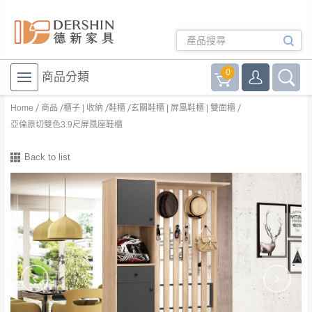
0
商品分類
Home
商品
櫃子 | 收納
鞋櫃
玄關鞋櫃 | 屏風鞋櫃 | 雙面櫃
亞倫原切雙色3.9尺屏風座鞋櫃
Back to list