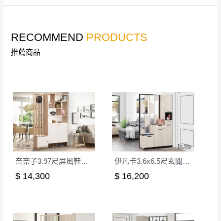
非因本公司問題而需退換貨，請於收到貨7日
其它注意事項
內通知客服人員(Line@ ID：
@dershin
)
，並
RECOMMEND
PRODUCTS
本司貨車運送如因路況不佳、天候惡劣、過於偏遠之
須保持商品全新狀態與完整包裝。鑑賞期間
山區內等，或收貨地點搬運過於困難等因素，導致無
若發生非本司因素致使之汙損破壞，恕無法
推薦商品
法順利配送，本公司除了盡最大努力完成配送外，視
辦理退換貨。
狀況保有出貨的權利。
台北市、新北市地區固定每周(三)、(日)兩天
保護物流人員的工作安全，賣家無提供吊掛服務，若
收送貨，敬請見諒！
需以吊車或其他的吊掛方式吊運，費用將由買方自行
本公司部份商品無維修服務，超過7日鑑賞
支付。
期，商品使用年限，因客人使用習慣、居家
因大型傢俱有組裝、配送的問題，並非一般快速到貨
環境不同。若屬人為因素導致商品損壞、零
商品，無法指定特定時間送達，司機當天到貨前皆會
件短缺，則維修、搬運費用，需由消費者自
再與您通知，讓您不用整天在家等貨，以免浪費你的
行吸收(另事先與消費者報價，消費者同意將
奈奈子3.97尺屏風鞋櫃(1805+1806+1804)
伊凡卡3.6x6.5尺玄關組合鞋櫃(全組)
寶貴時間。
會進行維修)。
$ 14,300
$ 16,200
如遇自然災害、政府宣布之災害警報等不可抗力情
到貨7日內為鑑賞期(注意:鑑賞期非試用期)，
事，而危及運送人員輸送之安全，本司得視狀況延後
若非商品品質瑕疵問題於鑑賞期內退貨之情
或停止運送服務。
形，我們需酌收退貨運費。
百貨公司配送暫無法配合開店前、閉店後時段，並送