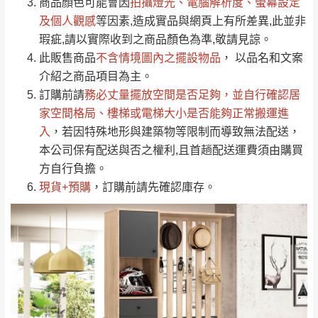
依評論低至高排列
只顯示附上圖片
商品顏色可能會
因
拍攝燈光、電腦解析度、螢幕設定
→
@dershin
）
若商品價格或庫存有異常，商家有權取消訂
及個人觀感
等因素,造成實品與網頁上有所差異,此並非
只顯示附上評論
瑕疵,請以實際收到之商品顏色為準,敬請見諒。
單。
部分網路商品恕無法更改原設計或客製，敬請
桃園
復興鄉
此販售商品
不含情境圖內之擺設物品
， 以品名和文案
見諒！
介紹之商品項目為主。
接單後二日內(不含例假日)，我們客服會與您
峨眉鄉、五峰鄉、
訂購前請
務必丈量擺放空間是否足夠
，並自行確認居
電話聯絡或E-Mail通知確認訂單。
橫山、北埔鄉、尖
家空間格局、
樓梯或電梯大小是否能夠正常搬運進
（線上客
服 LINE →
@dershin
）
石鄉、寶山鄉山
入
，若因特殊地形與建築物等限制而導致無法配送，
新竹
下單前先詢問是否現貨
，若未詢問下單後無
區、新埔山區、芎
本公司保有配送與否之權利,且首趟配送運費須由購買
現貨我們客服會再來電或E-Mail與您聯絡
林山區、關西 玉山
方自行負擔。
免 運
（洽詢方式請搜尋 L
ine ID →
@dershin
）
里
現貨+預購
，訂購前請先確認庫存。
費
運送範圍：限定北至基隆，南至苗栗，偏遠
地區恕無法提供運送 (詳見運送規章)。
台北
無
雙溪、貢寮、烏
配送範圍：
來、平溪、九份、
苗栗至基隆；其它地區暫不開放，如因特殊
石門、林口 下福
＊A108產品另收運費
地型限制(山區、鄉、鎮、村)、樓梯太小、無
里、新店山區、三