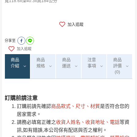
寬118.6x深40.3x高184公分
加入追蹤
分享至
加入追蹤
商品
商品
商品
注意
商品
介紹
規格
運送
事項
評價
(0)
訂購前請注意
0
注意事項：
/5
運 費 說 明
(0)筆
訂購前請先確認
商品款式、尺寸、材質
是否符合您的
由於
品項繁多，網頁無法及時更新，如有需
居家需求。
要購買商品，請於出發前來電或到「官方
請務必填寫正確之
收貨人姓名、收貨地址、電話
等資
全部
依評論高至低排列
偏遠地區
Line客服」來信確認商品是否有「現貨」與
運送地
區
運送費用
訊,如有錯誤,本公司保有配送與否之權利。
「金額」。
（請先線上詢問 LINE