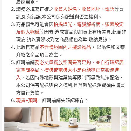
材質:採用高級MDF灰色全烤式材質
居家需求。
要購買商品，請於出發前來電或到「官方
抽屜:採用靜音鋼珠滑軌
請務必填寫正確之
收貨人姓名、收貨地址、電話
等資
全部
依評論高至低排列
偏遠地區
Line客服」來信確認商品是否有「現貨」與
運送地
區
運送費用
抽屜:單面造型.單面使用
訊,如有錯誤,本公司保有配送與否之權利。
「金額」。
（請先線上詢問 LINE
依評論低至高排列
只顯示附上圖片
塗裝:採用PU耐磨.耐水塗裝
商品顏色可能會
因
拍攝燈光、電腦解析度、螢幕設定
→
@dershin
）
腳座:黑砂鐵架
若商品價格或庫存有異常，商家有權取消訂
及個人觀感
等因素,造成實品與網頁上有所差異,此並非
只顯示附上評論
瑕疵,請以實際收到之商品顏色為準,敬請見諒。
單。
部分網路商品恕無法更改原設計或客製，敬請
桃園
復興鄉
此販售商品
不含情境圖內之擺設物品
， 以品名和文案
見諒！
介紹之商品項目為主。
接單後二日內(不含例假日)，我們客服會與您
峨眉鄉、五峰鄉、
訂購前請
務必丈量擺放空間是否足夠
，並自行確認居
電話聯絡或E-Mail通知確認訂單。
橫山、北埔鄉、尖
家空間格局、
樓梯或電梯大小是否能夠正常搬運進
（線上客
服 LINE →
@dershin
）
石鄉、寶山鄉山
入
，若因特殊地形與建築物等限制而導致無法配送，
新竹
下單前先詢問是否現貨
，若未詢問下單後無
區、新埔山區、芎
本公司保有配送與否之權利,且首趟配送運費須由購買
現貨我們客服會再來電或E-Mail與您聯絡
林山區、關西 玉山
方自行負擔。
免 運
（洽詢方式請搜尋 L
ine ID →
@dershin
）
里
現貨+預購
，訂購前請先確認庫存。
費
運送範圍：限定北至基隆，南至苗栗，偏遠
地區恕無法提供運送 (詳見運送規章)。
台北
無
雙溪、貢寮、烏