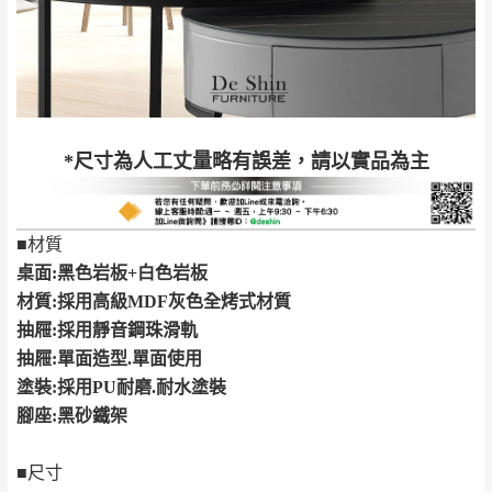
完成出貨15個工作天另行寄出，另外約加上2~7個
工作天內送達，如遇國定假日將順延寄送。
配送天數：5~14天
到貨時間：指定送貨日當天以電話聯絡確認
退換貨說明：
若收到不良品，請於到貨日起七日內通知本
｜周（一）配送部門固定公休無送貨｜
*尺寸為人工丈量略有誤差，請以實品為主
公司客服人員，我們將為您更換新品，運費
皆由本站負責，所有退回及換貨之商品必須
台北市、新北市地區固定每周(三)、(日)兩天收送貨
是全新狀態且完整包裝，床墊、床包、枕頭
■材質
類產品需為未拆封狀態(請保持商品、附件、
桌面:黑色岩板+白色岩板
包裝、廠商紙及所有附隨文件或資料之完整
暫無配送地區
：
彰化、南投、雲林、嘉義、台南、高
材質:採用高級MDF灰色全烤式材質
性)，若未依照上述方式處理，恕無法接受退
雄、屏東、宜蘭、 花蓮、台東、金門、馬祖、澎湖地區
抽屜:採用靜音鋼珠滑軌
貨。
（可於LINE線上詢問 →
@dershin
）
抽屜:單面造型.單面使用
由於透過電腦螢幕選購商品，可能會因個人
塗裝:採用PU耐磨.耐水塗裝
電腦螢幕的設定色差或解析度等因素， 與實
腳座:黑砂鐵架
際商品的顏色、質感稍有不同，如因此而需
加收說明
退換貨，
需自付來回運費及人資成本
，請您
■尺寸
訂購前詳加確認。(包含商品尺寸是否合適)。