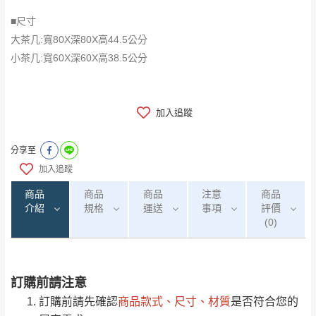
■尺寸
大茶几:寬80X深80X高44.5公分
小茶几:寬60X深60X高38.5公分
加入追蹤
分享至
加入追蹤
商品
商品
商品
注意
商品
介紹
規格
運送
事項
評價
(0)
訂購前請注意
0
注意事項：
/5
運 費 說 明
(0)筆
桌面:黑色岩板+白色岩板
訂購前請先確認
商品款式、尺寸、材質
是否符合您的
由於
品項繁多，網頁無法及時更新，如有需