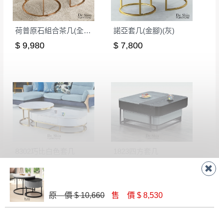
到貨7日內為鑑賞期(注意:鑑賞期非試用期)，
事，而危及運送人員輸送之安全，本司得視狀況延後
若非商品品質瑕疵問題於鑑賞期內退貨之情
或停止運送服務。
形，我們需酌收退貨運費。
荷普原石組合茶几(全組)(1+2)
諾亞套几(金腳)(灰)
百貨公司配送暫無法配合開店前、閉店後時段，並送
如欲放置營業場所及公開場合之商品則無享
$ 9,980
$ 7,800
至百貨公司卸貨區為限，恕無法送至指定樓面。
《 如
有商品一年保固之服務。
遇百貨周年慶期間，恕暫停百貨公司相關運送 》
無回收家具服務，若需回收家俱可聯絡當地請清潔隊
▪️
訂單成立
時請儘速於三日內完成付款，
交易恕不
回收,免付費清運專線：0800-085-717
殺價，商品均已最低價格售出
，且在特定時日會給
予折扣，請密切注意。
▪️
三
日內若未接獲您的匯款或轉帳通知，商品將不
予保留(訂單自動取消)。
▪️
無回收家具服務，若需回收家具可聯絡當地請清
8302巧比白色套几
1823四方套几
潔隊回收,免付費清運專線：0800-085-717。
$ 21,600
$ 14,600
原 價 $ 10,660
售 價 $ 8,530