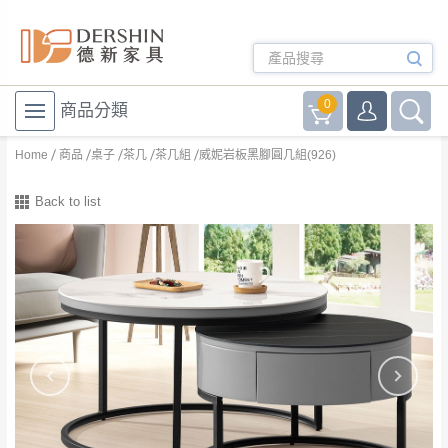
0
商品分類
Home
商品
桌子
茶几
茶几組
威妮岩板黑腳圓几組(926)
Back to list