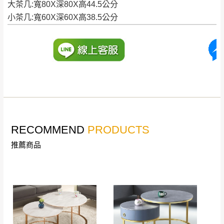
大茶几:寬80X深80X高44.5公分
訂購前請確認商品尺寸，大型物件因為人工
小茶几:寬60X深60X高38.5公分
丈量，難免會有些許誤差值(約正負0.5CM)
。
詳細尺寸以實品為主。
。
非因本公司問題而需退換貨，請於收到貨7日
其它注意事項
內通知客服人員(Line@ ID：
@dershin
)
，並
本司貨車運送如因路況不佳、天候惡劣、過於偏遠之
須保持商品全新狀態與完整包裝。鑑賞期間
山區內等，或收貨地點搬運過於困難等因素，導致無
若發生非本司因素致使之汙損破壞，恕無法
法順利配送，本公司除了盡最大努力完成配送外，視
辦理退換貨。
狀況保有出貨的權利。
台北市、新北市地區固定每周(三)、(日)兩天
RECOMMEND
PRODUCTS
保護物流人員的工作安全，賣家無提供吊掛服務，若
收送貨，敬請見諒！
需以吊車或其他的吊掛方式吊運，費用將由買方自行
推薦商品
本公司部份商品無維修服務，超過7日鑑賞
支付。
期，商品使用年限，因客人使用習慣、居家
因大型傢俱有組裝、配送的問題，並非一般快速到貨
環境不同。若屬人為因素導致商品損壞、零
商品，無法指定特定時間送達，司機當天到貨前皆會
件短缺，則維修、搬運費用，需由消費者自
再與您通知，讓您不用整天在家等貨，以免浪費你的
行吸收(另事先與消費者報價，消費者同意將
寶貴時間。
會進行維修)。
如遇自然災害、政府宣布之災害警報等不可抗力情