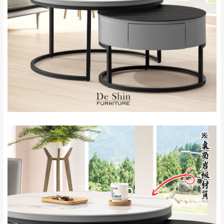
配送範圍：
來、平溪、九份、
苗栗至基隆；其它地區暫不開放，如因特殊
石門、林口 下福
＊A108產品另收運費
地型限制(山區、鄉、鎮、村)、樓梯太小、無
里、新店山區、三
新北
法搬運上樓等因素，導致無法配送，
本公司
峽山區、石碇、坪
保有出貨的權利。
林、福隆、淡水山
保護物流人員的工作安全，賣家無提供吊掛
區、北投湖山路、
服務，若需以吊車或其他的吊掛方式吊運，
深坑山區
費用將由買方自行支付。
$ 9,000以上：免
因大型傢俱有組裝、配送的問題，並非一般
運費
快速到貨商品，無法指定特定時間送達，司
基隆
$ 9,000以下：
基隆山區
機當天到貨前皆會再與您通知，讓你不用整
NT$500元
天在家等貨，以節省您的寶貴時間。
＊A108產品另收運費
由於百貨公司配送較為不易，故暫無法配送
$ 9,000以上：免
至百貨公司內部。
卓蘭鎮、三灣、通
運費
霄山區、西湖、泰
苗栗
$ 9,000以下：
安鄉、大湖鄉、頭
發票寄送：
NT$500元
屋、獅潭鄉
若您選擇三聯式或索取兩聯式發票，發票將於商品
＊A108產品另收運費