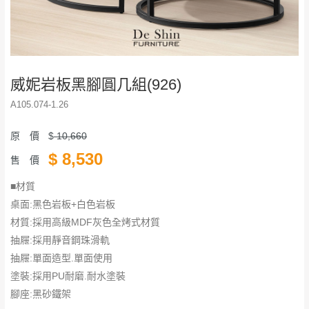
威妮岩板黑腳圓几組(926)
A105.074-1.26
原 價
$
10,660
$
8,530
售 價
■材質
桌面:黑色岩板+白色岩板
材質:採用高級MDF灰色全烤式材質
抽屜:採用靜音鋼珠滑軌
抽屜:單面造型.單面使用
塗裝:採用PU耐磨.耐水塗裝
腳座:黑砂鐵架