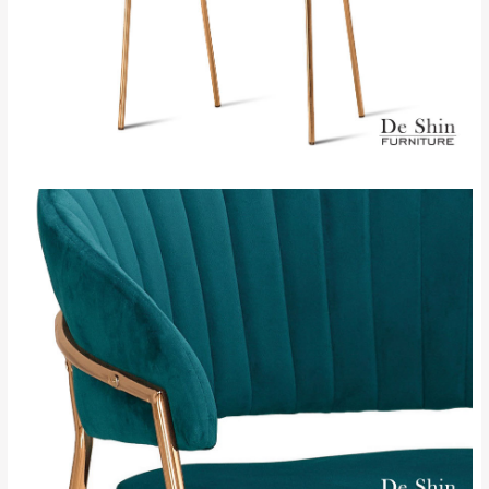
新北
法搬運上樓等因素，導致無法配送，
本公司
峽山區、石碇、坪
保有出貨的權利。
林、福隆、淡水山
保護物流人員的工作安全，賣家無提供吊掛
區、北投湖山路、
服務，若需以吊車或其他的吊掛方式吊運，
深坑山區
費用將由買方自行支付。
$ 9,000以上：免
因大型傢俱有組裝、配送的問題，並非一般
運費
快速到貨商品，無法指定特定時間送達，司
基隆
$ 9,000以下：
基隆山區
機當天到貨前皆會再與您通知，讓你不用整
NT$500元
天在家等貨，以節省您的寶貴時間。
＊A108產品另收運費
由於百貨公司配送較為不易，故暫無法配送
$ 9,000以上：免
至百貨公司內部。
卓蘭鎮、三灣、通
運費
霄山區、西湖、泰
苗栗
$ 9,000以下：
安鄉、大湖鄉、頭
發票寄送：
NT$500元
屋、獅潭鄉
若您選擇三聯式或索取兩聯式發票，發票將於商品
＊A108產品另收運費
完成出貨15個工作天另行寄出，另外約加上2~7個
工作天內送達，如遇國定假日將順延寄送。
配送天數：5~14天
到貨時間：指定送貨日當天以電話聯絡確認