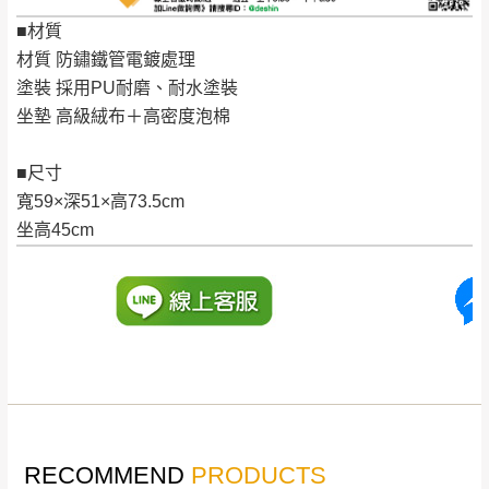
非因本公司問題而需退換貨，請於收到貨7日
■材質
其它注意事項
內通知客服人員(Line@ ID：
@dershin
)
，並
材質 防鏽鐵管電鍍處理
本司貨車運送如因路況不佳、天候惡劣、過於偏遠之
須保持商品全新狀態與完整包裝。鑑賞期間
塗裝 採用PU耐磨、耐水塗裝
山區內等，或收貨地點搬運過於困難等因素，導致無
若發生非本司因素致使之汙損破壞，恕無法
坐墊 高級絨布＋高密度泡棉
法順利配送，本公司除了盡最大努力完成配送外，視
辦理退換貨。
狀況保有出貨的權利。
■尺寸
台北市、新北市地區固定每周(三)、(日)兩天
保護物流人員的工作安全，賣家無提供吊掛服務，若
寬59×深51×高73.5cm
收送貨，敬請見諒！
需以吊車或其他的吊掛方式吊運，費用將由買方自行
坐高45cm
本公司部份商品無維修服務，超過7日鑑賞
支付。
期，商品使用年限，因客人使用習慣、居家
因大型傢俱有組裝、配送的問題，並非一般快速到貨
環境不同。若屬人為因素導致商品損壞、零
商品，無法指定特定時間送達，司機當天到貨前皆會
件短缺，則維修、搬運費用，需由消費者自
再與您通知，讓您不用整天在家等貨，以免浪費你的
行吸收(另事先與消費者報價，消費者同意將
寶貴時間。
會進行維修)。
如遇自然災害、政府宣布之災害警報等不可抗力情
到貨7日內為鑑賞期(注意:鑑賞期非試用期)，
事，而危及運送人員輸送之安全，本司得視狀況延後
若非商品品質瑕疵問題於鑑賞期內退貨之情
或停止運送服務。
RECOMMEND
PRODUCTS
形，我們需酌收退貨運費。
百貨公司配送暫無法配合開店前、閉店後時段，並送