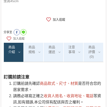
坐高45cm
加入追蹤
分享至
加入追蹤
商品
商品
商品
注意
商品
介紹
規格
運送
事項
評價
(0)
訂購前請注意
0
注意事項：
/5
運 費 說 明
(0)筆
訂購前請先確認
商品款式、尺寸、材質
是否符合您的
由於
品項繁多，網頁無法及時更新，如有需
居家需求。
要購買商品，請於出發前來電或到「官方
請務必填寫正確之
收貨人姓名、收貨地址、電話
等資
全部
依評論高至低排列
偏遠地區
Line客服」來信確認商品是否有「現貨」與
運送地
區
運送費用
訊,如有錯誤,本公司保有配送與否之權利。
「金額」。
（請先線上詢問 LINE