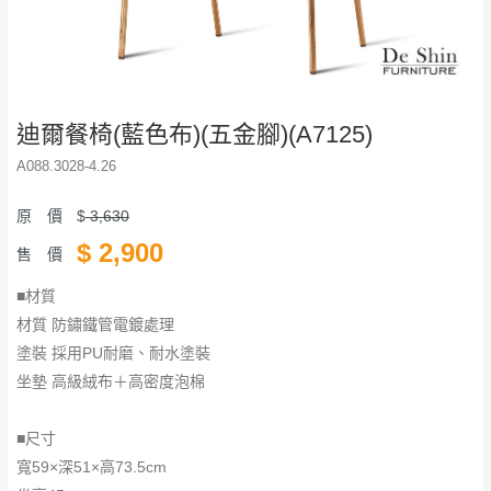
迪爾餐椅(藍色布)(五金腳)(A7125)
A088.3028-4.26
原 價
$
3,630
$
2,900
售 價
■材質
材質 防鏽鐵管電鍍處理
塗裝 採用PU耐磨、耐水塗裝
坐墊 高級絨布＋高密度泡棉
■尺寸
寬59×深51×高73.5cm