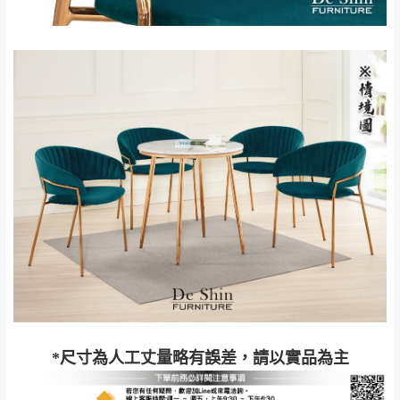
退換貨說明：
若收到不良品，請於到貨日起七日內通知本
｜周（一）配送部門固定公休無送貨｜
公司客服人員，我們將為您更換新品，運費
皆由本站負責，所有退回及換貨之商品必須
台北市、新北市地區固定每周(三)、(日)兩天收送貨
是全新狀態且完整包裝，床墊、床包、枕頭
類產品需為未拆封狀態(請保持商品、附件、
包裝、廠商紙及所有附隨文件或資料之完整
暫無配送地區
：
彰化、南投、雲林、嘉義、台南、高
性)，若未依照上述方式處理，恕無法接受退
雄、屏東、宜蘭、 花蓮、台東、金門、馬祖、澎湖地區
貨。
（可於LINE線上詢問 →
@dershin
）
由於透過電腦螢幕選購商品，可能會因個人
電腦螢幕的設定色差或解析度等因素， 與實
際商品的顏色、質感稍有不同，如因此而需
加收說明
退換貨，
需自付來回運費及人資成本
，請您
訂購前詳加確認。(包含商品尺寸是否合適)。
訂購前請確認商品尺寸，大型物件因為人工
*尺寸為人工丈量略有誤差，請以實品為主
丈量，難免會有些許誤差值(約正負0.5CM)
。
詳細尺寸以實品為主。
。