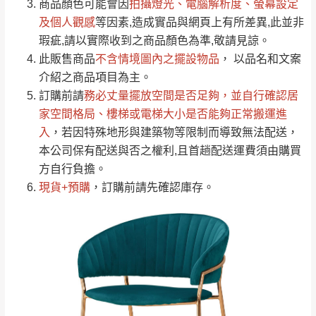
依評論低至高排列
只顯示附上圖片
商品顏色可能會
因
拍攝燈光、電腦解析度、螢幕設定
→
@dershin
）
若商品價格或庫存有異常，商家有權取消訂
及個人觀感
等因素,造成實品與網頁上有所差異,此並非
只顯示附上評論
瑕疵,請以實際收到之商品顏色為準,敬請見諒。
單。
部分網路商品恕無法更改原設計或客製，敬請
桃園
復興鄉
此販售商品
不含情境圖內之擺設物品
， 以品名和文案
見諒！
介紹之商品項目為主。
接單後二日內(不含例假日)，我們客服會與您
峨眉鄉、五峰鄉、
訂購前請
務必丈量擺放空間是否足夠
，並自行確認居
電話聯絡或E-Mail通知確認訂單。
橫山、北埔鄉、尖
家空間格局、
樓梯或電梯大小是否能夠正常搬運進
（線上客
服 LINE →
@dershin
）
石鄉、寶山鄉山
入
，若因特殊地形與建築物等限制而導致無法配送，
新竹
下單前先詢問是否現貨
，若未詢問下單後無
區、新埔山區、芎
本公司保有配送與否之權利,且首趟配送運費須由購買
現貨我們客服會再來電或E-Mail與您聯絡
林山區、關西 玉山
方自行負擔。
免 運
（洽詢方式請搜尋 L
ine ID →
@dershin
）
里
現貨+預購
，訂購前請先確認庫存。
費
運送範圍：限定北至基隆，南至苗栗，偏遠
地區恕無法提供運送 (詳見運送規章)。
台北
無
雙溪、貢寮、烏
配送範圍：
來、平溪、九份、
苗栗至基隆；其它地區暫不開放，如因特殊
石門、林口 下福
＊A108產品另收運費
地型限制(山區、鄉、鎮、村)、樓梯太小、無
里、新店山區、三