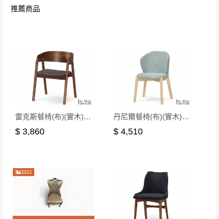
如欲放置營業場所及公開場合之商品則無享
推薦商品
至百貨公司卸貨區為限，恕無法送至指定樓面。
《 如
有商品一年保固之服務。
遇百貨周年慶期間，恕暫停百貨公司相關運送 》
無回收家具服務，若需回收家俱可聯絡當地請清潔隊
▪️
訂單成立
時請儘速於三日內完成付款，
交易恕不
回收,免付費清運專線：0800-085-717
殺價，商品均已最低價格售出
，且在特定時日會給
予折扣，請密切注意。
▪️
三
日內若未接獲您的匯款或轉帳通知，商品將不
予保留(訂單自動取消)。
▪️
無回收家具服務，若需回收家具可聯絡當地請清
雷克斯餐椅(布)(實木)(MI-744-1)
丹尼爾餐椅(布)(實木)(洗白色)(MI-728)
潔隊回收,免付費清運專線：0800-085-717。
$ 3,860
$ 4,510