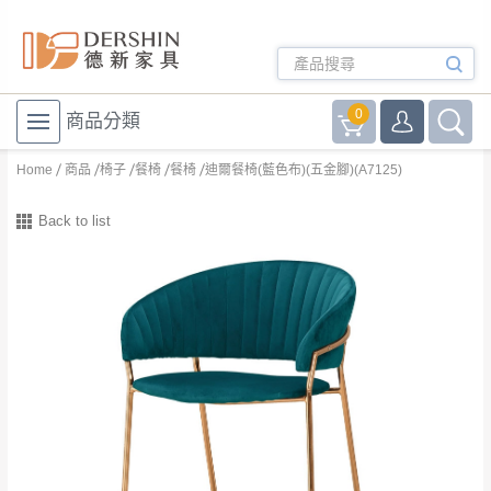
0
商品分類
Home
商品
椅子
餐椅
餐椅
迪爾餐椅(藍色布)(五金腳)(A7125)
Back to list