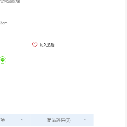
鐵管電鍍處理
3cm
加入追蹤
事項
商品
評價(0)