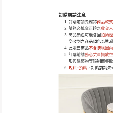
訂購前請注意
注意事項：
0
桌面 採用天然原石另加工高
訂購前請先確認
商品款式
由於
品項繁多，
/5
腳座 防鏽鐵管電鍍處理
請務必填寫正確之
收貨人
(0)筆
認商品是否有「
商品顏色可能會
因
拍攝燈
運送地
區
若商品價格或庫存有
際收到之商品顏色為準,
接單後二日內(不
此販售商品
不含情境圖內
訂購前請
（線上客
務必丈量擺放空
服 LIN
桃園
形與建築物等限制而導致
下單前先詢問是
現貨+預購
，訂購前請先
（洽詢方式請搜尋
運送範圍：限定北
新竹
配送範圍：
苗栗至基隆；其
台北
素，導致無法配
保護物流人員的