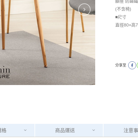
腳座 防鏽
(不含椅)
■尺寸
直徑80×高7
分享至
規格
商品
運送
注意