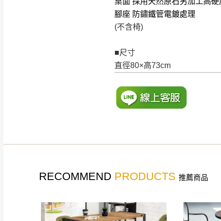
桌面 採用天然原石另加工高
腳座 防鏽鐵管電鍍處理
(不含椅)
■尺寸
直徑80×高73cm
RECOMMEND
PRODUCTS
推薦商品