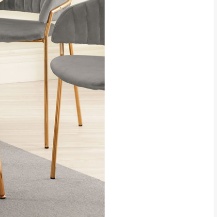
貢寮、烏來、平溪、九份、石
下福里、新店山區、三峽山區、
達，司機當天到貨前皆
林、福隆、淡水山區、北投湖山
路、深坑山區
基隆山區
加上2~7個工作天內
三灣、通霄山區、西湖、泰安
、大湖鄉、頭屋、獅潭鄉
，運費皆由本站負責，
未拆封狀態(請保持商
理，恕無法接受退貨。
 與實際商品的顏色、
加確認。(包含商品尺寸