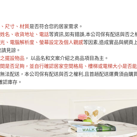
運 費 說 明
硬度化學原料，增加石材壽命
、尺寸、材質
是否符合您的居家需求。
網頁無法及時更新，如有需要購買商品，請於出發前來電或到「官方
姓名、收貨地址、電話
等資訊,如有錯誤,本公司保有配送與否之
全部
依評論高至低排列
依評論低至高排列
現貨」與 「金額」。
光、電腦解析度、螢幕設定及個人觀感
等因素,造成實品與網頁上
運送費用
異常，商家有權取消訂單。
部分網路商品恕無法更改原設計或
敬請見諒。
（請先
含例假日)，我們客服會與您電話聯絡或E-Mail通知確認訂單。
之擺設物品
， 以品名和文案介紹之商品項目為主。
間是否足夠
E →
@dershin
，並自行確認居家空間格局、
）
樓梯或電梯大小是否能
無法配送，本公司保有配送與否之權利,且首趟配送運費須由購
否現貨
，若未詢問下單後無現貨我們客服會再來電或E-Mail與您
確認庫存。
 L
ine ID →
@dershin
）
峨眉鄉、
至基隆，南至苗栗，偏遠地區恕無法提供運送 (詳見運送規章)
鄉、寶山
免 運 費
它地區暫不開放，如因特殊地型限制(山區、鄉、鎮、村)、樓梯
送，
本公司保有出貨的權利。
工作安全，賣家無提供吊掛服務，若需以吊車或其他的吊掛方式