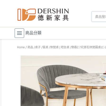
商品分類
Home
商品
桌子
餐桌
休閒桌 | 吧台桌
傑森2.7尺原石休閒圓桌(C-2