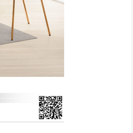
得視狀況延後或停止運送服
指定樓面。
《 如遇百貨周年慶
7