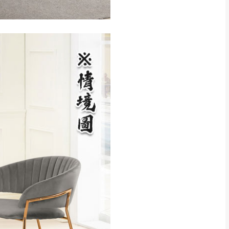
CM) 詳細尺寸以實品
in
)
，並須保持商品全新
、馬祖、澎湖地區
貨。
、居家環境不同。若屬人
先與消費者報價，消費
。
退貨之情形，我們需酌收
特定時日會給予折扣，
等因素，導致無法順利配送，
用將由買方自行支付。
17。
當天到貨前皆會再與您通知，