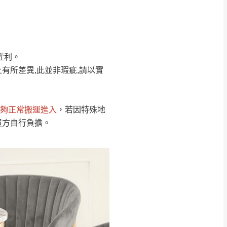
Line客服」來信確
權利。
只顯示附上圖片
只顯示附上評論
有所差異,此並非瑕疵,請以實
偏遠地區
客製，敬請見諒！
線上詢問 LINE →
@dershin
）
夠正常搬運進入
，若因特殊地
復興鄉
買方自行負擔。
聯絡
五峰鄉、橫山、北埔鄉、尖石
。
鄉山區、新埔山區、芎林山區、
關西 玉山里
太小、無法搬運上樓等因
無
吊運，費用將由買方自