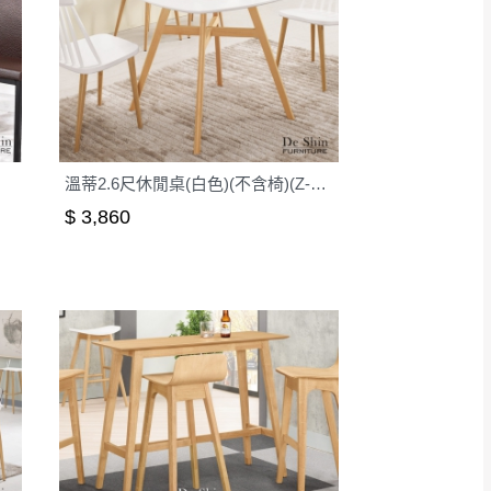
溫蒂2.6尺休閒桌(白色)(不含椅)(Z-229)
$ 3,860