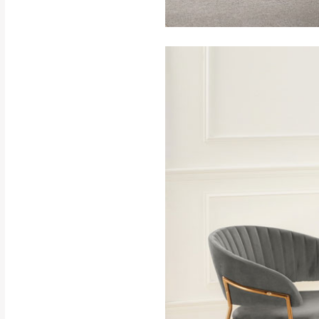
訂購前請確認商品
為主。
暫無配送地區
非因本公司問題而
：
彰化、南
（可於LINE線上詢問 →
狀態與完整包裝
@d
台北市、新北市地
本公司部份商品
加收說明
為因素導致商品
者同意將會進行維
到貨7日內為鑑
退貨運費。
如欲放置營業場
其它注意事項
▪️
訂單成立
時請儘速於
本司貨車運送如因路況不
請密切注意。
本公司除了盡最大努力完
▪️
三
日內若未接獲您的匯
保護物流人員的工作安全
▪️
無回收家具服務，若需回
因大型傢俱有組裝、配送
讓您不用整天在家等貨，