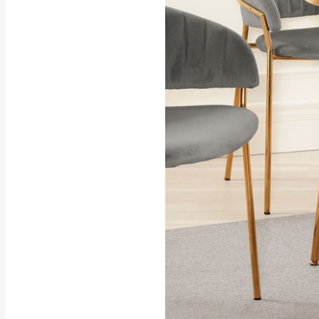
行支付。
新北
因大型傢俱有組
會再與您通知，
由於百貨公司配
基隆
發票寄送：
若您選擇三聯式或索取
送達，如遇國定假日將
苗栗
退換貨說明：
若收到不良品，
所有退回及換貨
品、附件、包裝
由於透過電腦螢
質感稍有不同，
是否合適)。