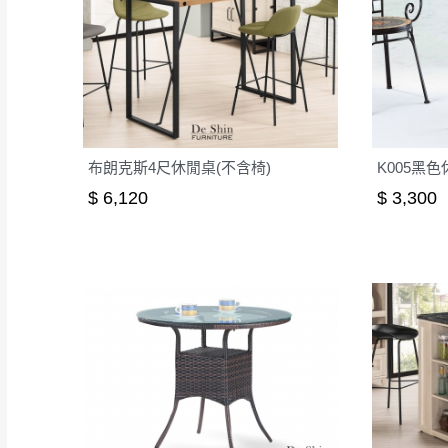
布朗克斯4尺休閒桌(不含椅)
K005黑
$ 6,120
$ 3,300