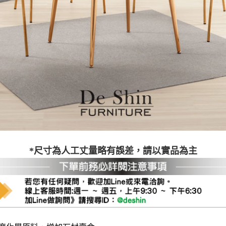
之災害警報等不可抗力情事，而危及運送人員輸送之安全，本司
開店前、閉店後時段，並送至百貨公司卸貨區為限，恕無法送至
關運送 》
家俱可聯絡當地請清潔隊回收,免付費清運專線：0800-085-71
*尺寸為人工丈量略有誤差，請以實品為主