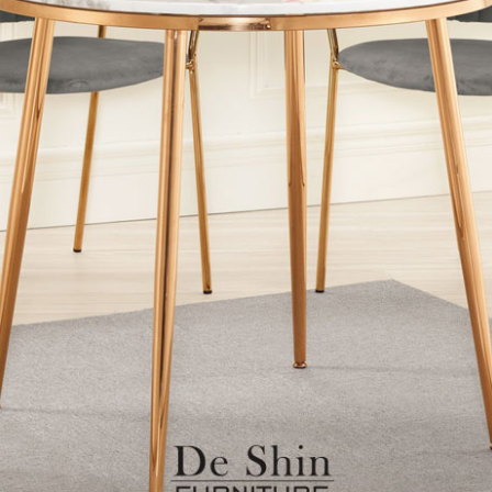
雙溪、
門、林口 
＊A108產品另收運費
裝、配送的問題，並非一般快速到貨商品，無法指定特定時間送
石碇、坪
讓你不用整天在家等貨，以節省您的寶貴時間。
送較為不易，故暫無法配送至百貨公司內部。
$ 9,000以上：免運費
$ 9,000以下：NT$500元
＊A108產品另收運費
兩聯式發票，發票將於商品完成出貨15個工作天另行寄出，另外約
$ 9,000以上：免運費
卓蘭鎮、
順延寄送。
$ 9,000以下：NT$500元
鄉
＊A108產品另收運費
請於到貨日起七日內通知本公司客服人員，我們將為您更換新品
配送天數：5~14天
之商品必須是全新狀態且完整包裝，床墊、床包、枕頭類產品需為
到貨時間：指定送貨日當天以電話聯絡確認
、廠商紙及所有附隨文件或資料之完整性)，若未依照上述方式處
幕選購商品，可能會因個人電腦螢幕的設定色差或解析度等因素，
｜周（一）配送部門固定公休無送貨｜
如因此而需退換貨，
需自付來回運費及人資成本
，請您訂購前詳
台北市、新北市地區固定每周(三)、(日)兩天收送貨