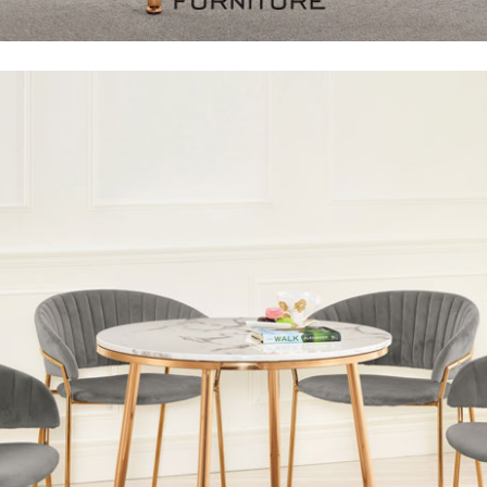
尺寸，大型物件因為人工丈量，難免會有些許誤差值(約正負0.5
需退換貨，請於收到貨7日內通知客服人員(Line@ ID：
@dersh
投、雲林、嘉義、台南、高雄、屏東、宜蘭、 花蓮、台東、金門
。鑑賞期間若發生非本司因素致使之汙損破壞，恕無法辦理退換
ershin
）
區固定每周(三)、(日)兩天收送貨，敬請見諒！
無維修服務，超過7日鑑賞期，商品使用年限，因客人使用習慣
損壞、零件短缺，則維修、搬運費用，需由消費者自行吸收(另事
修)。
賞期(注意:鑑賞期非試用期)，若非商品品質瑕疵問題於鑑賞期內
。
所及公開場合之商品則無享有商品一年保固之服務。
三日內完成付款，
交易恕不殺價，商品均已最低價格售出
，且在
佳、天候惡劣、過於偏遠之山區內等，或收貨地點搬運過於困難
成配送外，視狀況保有出貨的權利。
款或轉帳通知，商品將不予保留(訂單自動取消)。
，賣家無提供吊掛服務，若需以吊車或其他的吊掛方式吊運，費
收家具可聯絡當地請清潔隊回收,免付費清運專線：0800-085-7
的問題，並非一般快速到貨商品，無法指定特定時間送達，司機
以免浪費你的寶貴時間。