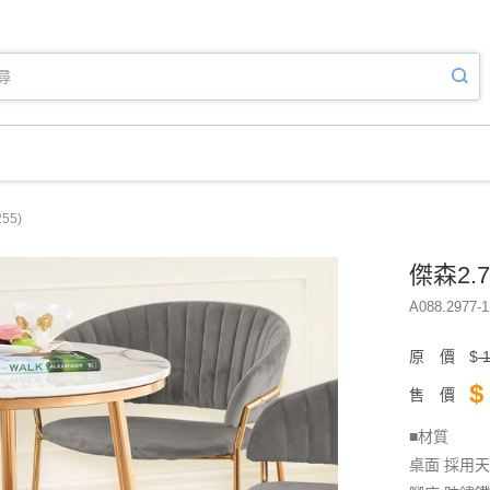
55)
傑森2.
A088.2977-1
原 價
$
1
$
售 價
■材質
桌面 採用