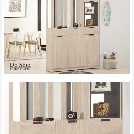
雙溪、貢寮、烏
配送範圍：
來、平溪、九份、
苗栗至基隆；其它地區暫不開放，如因特殊
石門、林口 下福
＊A108產品另收運費
地型限制(山區、鄉、鎮、村)、樓梯太小、無
里、新店山區、三
新北
法搬運上樓等因素，導致無法配送，
本公司
峽山區、石碇、坪
保有出貨的權利。
林、福隆、淡水山
保護物流人員的工作安全，賣家無提供吊掛
區、北投湖山路、
服務，若需以吊車或其他的吊掛方式吊運，
深坑山區
費用將由買方自行支付。
$ 9,000以上：免
因大型傢俱有組裝、配送的問題，並非一般
運費
快速到貨商品，無法指定特定時間送達，司
基隆
$ 9,000以下：
基隆山區
機當天到貨前皆會再與您通知，讓你不用整
NT$500元
天在家等貨，以節省您的寶貴時間。
＊A108產品另收運費
由於百貨公司配送較為不易，故暫無法配送
$ 9,000以上：免
至百貨公司內部。
卓蘭鎮、三灣、通
運費
霄山區、西湖、泰
苗栗
$ 9,000以下：
安鄉、大湖鄉、頭
發票寄送：
NT$500元