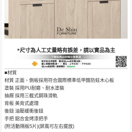
屋、獅潭鄉
若您選擇三聯式或索取兩聯式發票，發票將於商品
＊A108產品另收運費
完成出貨15個工作天另行寄出，另外約加上2~7個
工作天內送達，如遇國定假日將順延寄送。
配送天數：5~14天
到貨時間：指定送貨日當天以電話聯絡確認
退換貨說明：
若收到不良品，請於到貨日起七日內通知本
｜周（一）配送部門固定公休無送貨｜
*尺寸為人工丈量略有誤差，請以實品為主
公司客服人員，我們將為您更換新品，運費
皆由本站負責，所有退回及換貨之商品必須
台北市、新北市地區固定每周(三)、(日)兩天收送貨
是全新狀態且完整包裝，床墊、床包、枕頭
■材質
類產品需為未拆封狀態(請保持商品、附件、
材質 正面、側板採用符合國際標準低甲醛防蛀木心板
包裝、廠商紙及所有附隨文件或資料之完整
暫無配送地區
：
彰化、南投、雲林、嘉義、台南、高
塗裝 採用PU耐磨、耐水塗裝
性)，若未依照上述方式處理，恕無法接受退
雄、屏東、宜蘭、 花蓮、台東、金門、馬祖、澎湖地區
抽屜 採用三截式鋼珠滑軌
貨。
（可於LINE線上詢問 →
@dershin
）
背板 美背式處理
由於透過電腦螢幕選購商品，可能會因個人
後鈕 油壓緩衝後鈕
電腦螢幕的設定色差或解析度等因素， 與實
手把 鋁合金烤漆把手
際商品的顏色、質感稍有不同，如因此而需
加收說明
(附活動隔板5片)(屏風可左右擺放)
退換貨，
需自付來回運費及人資成本
，請您