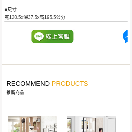
訂購前詳加確認。(包含商品尺寸是否合適)。
■尺寸
訂購前請確認商品尺寸，大型物件因為人工
寬120.5x深37.5x高195.5公分
丈量，難免會有些許誤差值(約正負0.5CM)
。
詳細尺寸以實品為主。
。
非因本公司問題而需退換貨，請於收到貨7日
其它注意事項
內通知客服人員(Line@ ID：
@dershin
)
，並
本司貨車運送如因路況不佳、天候惡劣、過於偏遠之
須保持商品全新狀態與完整包裝。鑑賞期間
山區內等，或收貨地點搬運過於困難等因素，導致無
若發生非本司因素致使之汙損破壞，恕無法
法順利配送，本公司除了盡最大努力完成配送外，視
辦理退換貨。
狀況保有出貨的權利。
台北市、新北市地區固定每周(三)、(日)兩天
RECOMMEND
PRODUCTS
保護物流人員的工作安全，賣家無提供吊掛服務，若
收送貨，敬請見諒！
需以吊車或其他的吊掛方式吊運，費用將由買方自行
推薦商品
本公司部份商品無維修服務，超過7日鑑賞
支付。
期，商品使用年限，因客人使用習慣、居家
因大型傢俱有組裝、配送的問題，並非一般快速到貨
環境不同。若屬人為因素導致商品損壞、零
商品，無法指定特定時間送達，司機當天到貨前皆會
件短缺，則維修、搬運費用，需由消費者自
再與您通知，讓您不用整天在家等貨，以免浪費你的
行吸收(另事先與消費者報價，消費者同意將
寶貴時間。