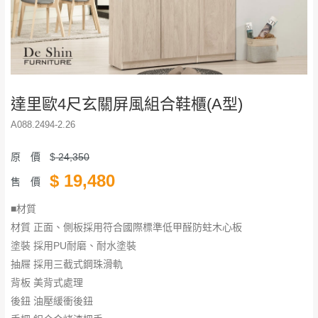
達里歐4尺玄關屏風組合鞋櫃(A型)
A088.2494-2.26
原 價
$
24,350
$
19,480
售 價
■材質
材質 正面、側板採用符合國際標準低甲醛防蛀木心板
塗裝 採用PU耐磨、耐水塗裝
抽屜 採用三截式鋼珠滑軌
背板 美背式處理
後鈕 油壓緩衝後鈕