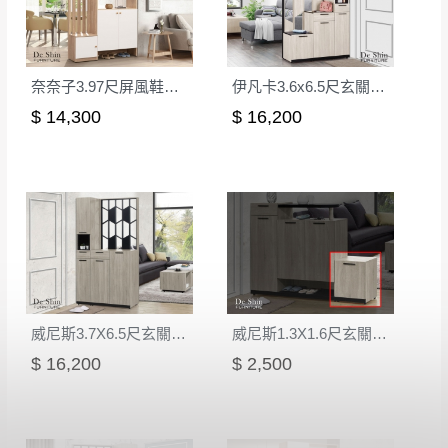
會進行維修)。
如遇自然災害、政府宣布之災害警報等不可抗力情
到貨7日內為鑑賞期(注意:鑑賞期非試用期)，
事，而危及運送人員輸送之安全，本司得視狀況延後
若非商品品質瑕疵問題於鑑賞期內退貨之情
或停止運送服務。
形，我們需酌收退貨運費。
奈奈子3.97尺屏風鞋櫃(1805+1806+1804)
伊凡卡3.6x6.5尺玄關組合鞋櫃(全組)
百貨公司配送暫無法配合開店前、閉店後時段，並送
如欲放置營業場所及公開場合之商品則無享
$ 14,300
$ 16,200
至百貨公司卸貨區為限，恕無法送至指定樓面。
《 如
有商品一年保固之服務。
遇百貨周年慶期間，恕暫停百貨公司相關運送 》
無回收家具服務，若需回收家俱可聯絡當地請清潔隊
▪️
訂單成立
時請儘速於三日內完成付款，
交易恕不
回收,免付費清運專線：0800-085-717
殺價，商品均已最低價格售出
，且在特定時日會給
予折扣，請密切注意。
▪️
三
日內若未接獲您的匯款或轉帳通知，商品將不
予保留(訂單自動取消)。
▪️
無回收家具服務，若需回收家具可聯絡當地請清
威尼斯3.7X6.5尺玄關組合鞋櫃(全組)
威尼斯1.3X1.6尺玄關鞋櫃(9681)
潔隊回收,免付費清運專線：0800-085-717。
$ 16,200
$ 2,500