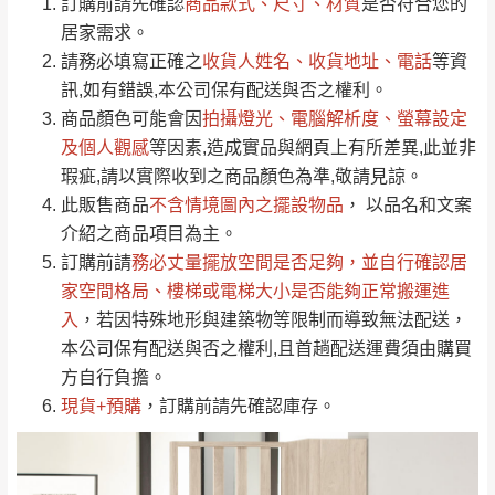
運 費 說 明
訂購前請先確認
商品款式、尺寸、材質
是否符合您的
由於
品項繁多，網頁無法及時更新，如有需
居家需求。
要購買商品，請於出發前來電或到「官方
請務必填寫正確之
收貨人姓名、收貨地址、電話
等資
全部
依評論高至低排列
偏遠地區
Line客服」來信確認商品是否有「現貨」與
運送地
區
運送費用
訊,如有錯誤,本公司保有配送與否之權利。
「金額」。
（請先線上詢問 LINE
依評論低至高排列
只顯示附上圖片
商品顏色可能會
因
拍攝燈光、電腦解析度、螢幕設定
→
@dershin
）
若商品價格或庫存有異常，商家有權取消訂
及個人觀感
等因素,造成實品與網頁上有所差異,此並非
只顯示附上評論
瑕疵,請以實際收到之商品顏色為準,敬請見諒。
單。
部分網路商品恕無法更改原設計或客製，敬請
桃園
復興鄉
此販售商品
不含情境圖內之擺設物品
， 以品名和文案
見諒！
介紹之商品項目為主。
接單後二日內(不含例假日)，我們客服會與您
峨眉鄉、五峰鄉、
訂購前請
務必丈量擺放空間是否足夠
，並自行確認居
電話聯絡或E-Mail通知確認訂單。
橫山、北埔鄉、尖
家空間格局、
樓梯或電梯大小是否能夠正常搬運進
（線上客
服 LINE →
@dershin
）
石鄉、寶山鄉山
入
，若因特殊地形與建築物等限制而導致無法配送，
新竹
下單前先詢問是否現貨
，若未詢問下單後無
區、新埔山區、芎
本公司保有配送與否之權利,且首趟配送運費須由購買
現貨我們客服會再來電或E-Mail與您聯絡
林山區、關西 玉山
方自行負擔。
免 運
（洽詢方式請搜尋 L
ine ID →
@dershin
）
里
現貨+預購
，訂購前請先確認庫存。
費
運送範圍：限定北至基隆，南至苗栗，偏遠
地區恕無法提供運送 (詳見運送規章)。
台北
無