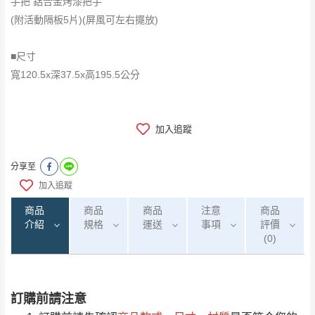
手把 鋁合金烤漆把手
(附活動隔板5片)(屏風可左右擺放)
■尺寸
寬120.5x深37.5x高195.5公分
加入追蹤
分享至
加入追蹤
商品
商品
商品
注意
商品
介紹
規格
運送
事項
評價
(0)
訂購前請注意
0
注意事項：
/5
(0)筆