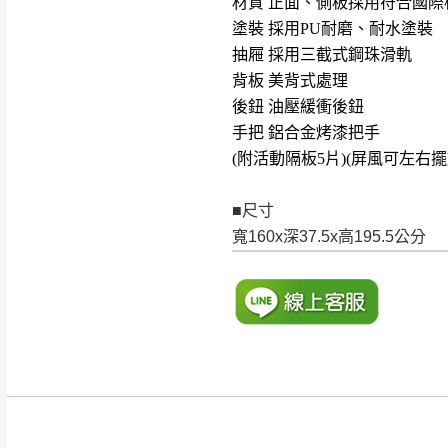
材質 正面、側板採用符合國
塗裝 採用PU耐磨、耐水塗裝
抽屜 採用三截式鋼珠滑軌
背板 美背式處理
後鈕 油壓緩衝後鈕
手把 鋁合金烤漆把手
(附活動隔板5片)(
屏風可左右擺
■尺寸
寬160x深37.5x高195.5公分