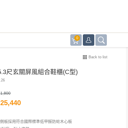
0
Back to list
.3尺玄關屏風組合鞋櫃(C型)
.26
1,800
25,440
、側板採用符合國際標準低甲醛防蛀木心板