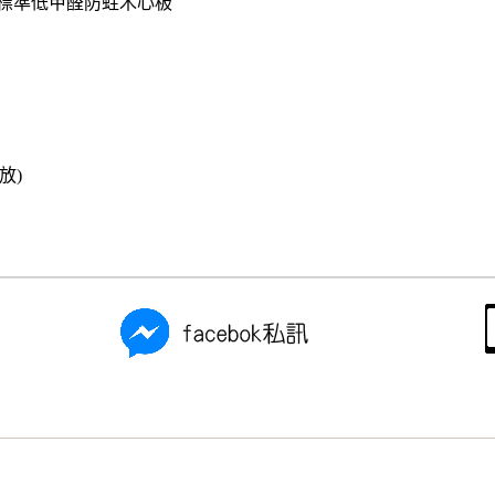
際標準低甲醛防蛀木心板
放)