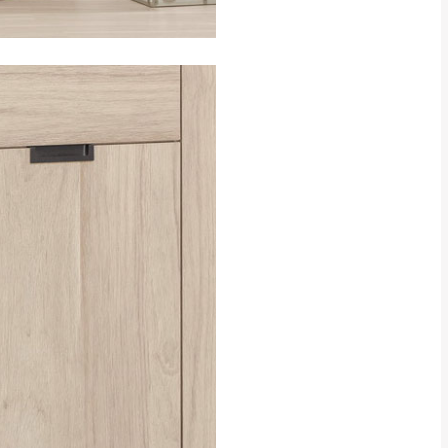
CM) 詳細尺寸以實品
in
)
，並須保持商品全新
、馬祖、澎湖地區
貨。
、居家環境不同。若屬人
先與消費者報價，消費
。
退貨之情形，我們需酌收
特定時日會給予折扣，
等因素，導致無法順利配送，
用將由買方自行支付。
17。
當天到貨前皆會再與您通知，