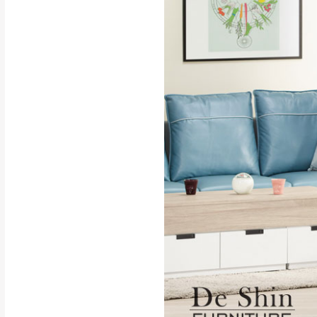
行支付。
新北
因大型傢俱有組
會再與您通知，
由於百貨公司配
基隆
發票寄送：
若您選擇三聯式或索取
送達，如遇國定假日將
苗栗
退換貨說明：
若收到不良品，
所有退回及換貨
品、附件、包裝
由於透過電腦螢
質感稍有不同，
是否合適)。