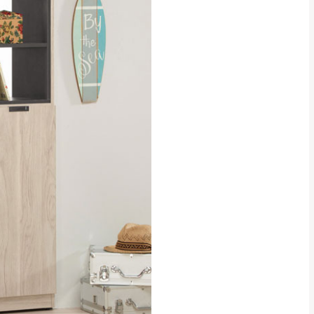
貢寮、烏來、平溪、九份、石
下福里、新店山區、三峽山區、
達，司機當天到貨前皆
林、福隆、淡水山區、北投湖山
路、深坑山區
基隆山區
加上2~7個工作天內
三灣、通霄山區、西湖、泰安
、大湖鄉、頭屋、獅潭鄉
，運費皆由本站負責，
未拆封狀態(請保持商
理，恕無法接受退貨。
 與實際商品的顏色、
加確認。(包含商品尺寸