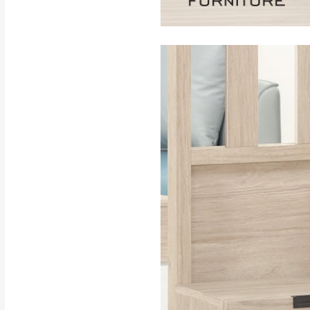
訂購前請確認商品
為主。
暫無配送地區
非因本公司問題而
：
彰化、南
（可於LINE線上詢問 →
狀態與完整包裝
@d
台北市、新北市地
本公司部份商品
加收說明
為因素導致商品
者同意將會進行維
到貨7日內為鑑
退貨運費。
如欲放置營業場
其它注意事項
▪️
訂單成立
時請儘速於
本司貨車運送如因路況不
請密切注意。
本公司除了盡最大努力完
▪️
三
日內若未接獲您的匯
保護物流人員的工作安全
▪️
無回收家具服務，若需回
因大型傢俱有組裝、配送
讓您不用整天在家等貨，