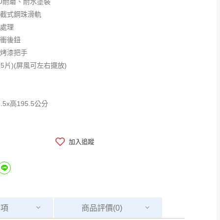
PU耐磨、耐水塗裝
三截式鋼珠滑軌
式處理
緩衝後鈕
金烤漆把手
5片)(屏風可左右擺放)
.5x高195.5公分
加入追蹤
事項
商品
評價(0)