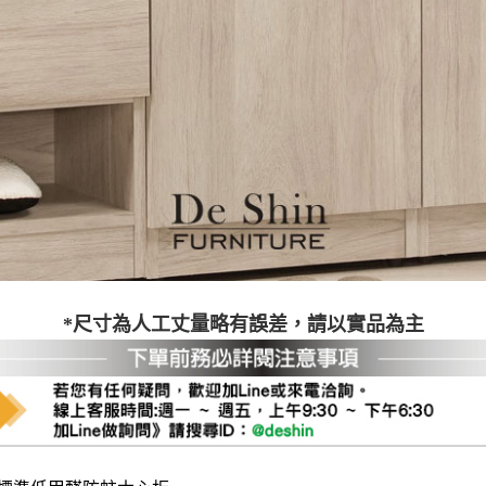
之災害警報等不可抗力情事，而危及運送人員輸送之安全，本司
開店前、閉店後時段，並送至百貨公司卸貨區為限，恕無法送至
關運送 》
家俱可聯絡當地請清潔隊回收,免付費清運專線：0800-085-71
*尺寸為人工丈量略有誤差，請以實品為主