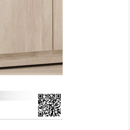
得視狀況延後或停止運送服
指定樓面。
《 如遇百貨周年慶
7