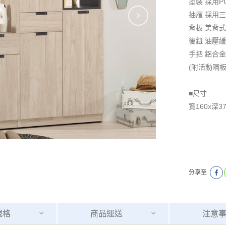
塗裝 採用
抽屜 採用
背板 美背
後鈕 油壓
手把 鋁合
(附活動隔板
■尺寸
寬160x深37
分享至
規格
商品
運送
注意