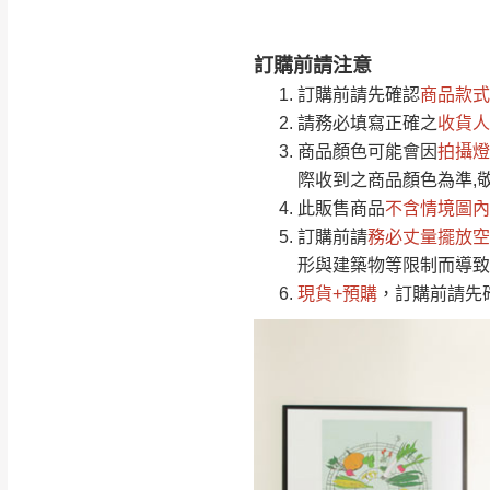
訂購前請注意
注意事項：
0
材質 正面、側板採用符合國
訂購前請先確認
商品款式
由於
品項繁多，
/5
塗裝 採用PU耐磨、耐水塗裝
請務必填寫正確之
收貨人
(0)筆
認商品是否有「
抽屜 採用三截式鋼珠滑軌
商品顏色可能會
因
拍攝燈
運送地
區
若商品價格或庫存有
背板 美背式處理
際收到之商品顏色為準,
接單後二日內(不
後鈕 油壓緩衝後鈕
此販售商品
不含情境圖內
手把 鋁合金烤漆把手
訂購前請
（線上客
務必丈量擺放空
服 LIN
桃園
(附活動隔板5片)(
屏風可左右擺
形與建築物等限制而導致
下單前先詢問是
現貨+預購
，訂購前請先
（洽詢方式請搜尋
運送範圍：限定北
新竹
配送範圍：
苗栗至基隆；其
台北
素，導致無法配
保護物流人員的