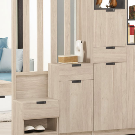
雙溪、
門、林口 
＊A108產品另收運費
裝、配送的問題，並非一般快速到貨商品，無法指定特定時間送
石碇、坪
讓你不用整天在家等貨，以節省您的寶貴時間。
送較為不易，故暫無法配送至百貨公司內部。
$ 9,000以上：免運費
$ 9,000以下：NT$500元
＊A108產品另收運費
兩聯式發票，發票將於商品完成出貨15個工作天另行寄出，另外約
$ 9,000以上：免運費
卓蘭鎮、
順延寄送。
$ 9,000以下：NT$500元
鄉
＊A108產品另收運費
請於到貨日起七日內通知本公司客服人員，我們將為您更換新品
配送天數：5~14天
之商品必須是全新狀態且完整包裝，床墊、床包、枕頭類產品需為
到貨時間：指定送貨日當天以電話聯絡確認
、廠商紙及所有附隨文件或資料之完整性)，若未依照上述方式處
幕選購商品，可能會因個人電腦螢幕的設定色差或解析度等因素，
｜周（一）配送部門固定公休無送貨｜
如因此而需退換貨，
需自付來回運費及人資成本
，請您訂購前詳
台北市、新北市地區固定每周(三)、(日)兩天收送貨