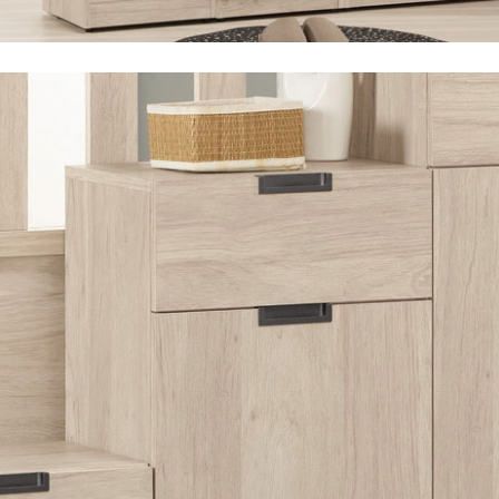
尺寸，大型物件因為人工丈量，難免會有些許誤差值(約正負0.5
需退換貨，請於收到貨7日內通知客服人員(Line@ ID：
@dersh
投、雲林、嘉義、台南、高雄、屏東、宜蘭、 花蓮、台東、金門
。鑑賞期間若發生非本司因素致使之汙損破壞，恕無法辦理退換
ershin
）
區固定每周(三)、(日)兩天收送貨，敬請見諒！
無維修服務，超過7日鑑賞期，商品使用年限，因客人使用習慣
損壞、零件短缺，則維修、搬運費用，需由消費者自行吸收(另事
修)。
賞期(注意:鑑賞期非試用期)，若非商品品質瑕疵問題於鑑賞期內
。
所及公開場合之商品則無享有商品一年保固之服務。
三日內完成付款，
交易恕不殺價，商品均已最低價格售出
，且在
佳、天候惡劣、過於偏遠之山區內等，或收貨地點搬運過於困難
成配送外，視狀況保有出貨的權利。
款或轉帳通知，商品將不予保留(訂單自動取消)。
，賣家無提供吊掛服務，若需以吊車或其他的吊掛方式吊運，費
收家具可聯絡當地請清潔隊回收,免付費清運專線：0800-085-7
的問題，並非一般快速到貨商品，無法指定特定時間送達，司機
以免浪費你的寶貴時間。