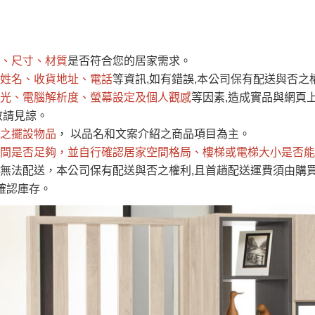
運 費 說 明
際標準低甲醛防蛀木心板
、尺寸、材質
是否符合您的居家需求。
網頁無法及時更新，如有需要購買商品，請於出發前來電或到「官方
姓名、收貨地址、電話
等資訊,如有錯誤,本公司保有配送與否之
全部
依評論高至低排列
依評論低至高排列
現貨」與 「金額」。
光、電腦解析度、螢幕設定及個人觀感
等因素,造成實品與網頁上
運送費用
異常，商家有權取消訂單。
部分網路商品恕無法更改原設計或
敬請見諒。
（請先
含例假日)，我們客服會與您電話聯絡或E-Mail通知確認訂單。
之擺設物品
， 以品名和文案介紹之商品項目為主。
間是否足夠
E →
@dershin
，並自行確認居家空間格局、
）
樓梯或電梯大小是否能
放)
無法配送，本公司保有配送與否之權利,且首趟配送運費須由購
否現貨
，若未詢問下單後無現貨我們客服會再來電或E-Mail與您
確認庫存。
 L
ine ID →
@dershin
）
峨眉鄉、
至基隆，南至苗栗，偏遠地區恕無法提供運送 (詳見運送規章)
鄉、寶山
免 運 費
它地區暫不開放，如因特殊地型限制(山區、鄉、鎮、村)、樓梯
送，
本公司保有出貨的權利。
工作安全，賣家無提供吊掛服務，若需以吊車或其他的吊掛方式