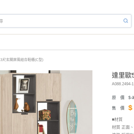
.3尺玄關屏風組合鞋櫃(C型)
達里歐5
A088.2494-1
原 價
$
3
$
售 價
■材質
材質 正面