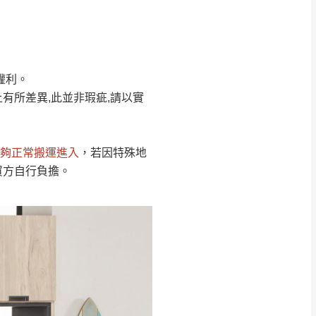
Line客服」來信確
權利。
只顯示附上圖片
只顯示附上評論
有所差異,此並非瑕疵,請以實
偏遠地區
客製，敬請見諒！
線上詢問 LINE →
@dershin
）
夠正常搬運進入
，若因特殊地
復興鄉
買方自行負擔。
聯絡
五峰鄉、橫山、北埔鄉、尖石
。
鄉山區、新埔山區、芎林山區、
關西 玉山里
太小、無法搬運上樓等因
無
吊運，費用將由買方自