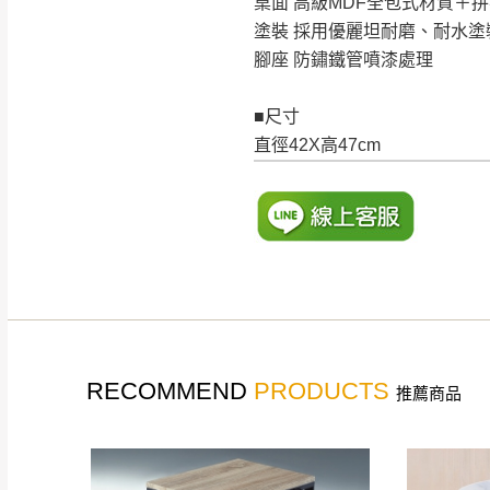
桌面 高級MDF全包式材質＋
塗裝 採用優麗坦耐磨、耐水塗
腳座 防鏽鐵管噴漆處理
■尺寸
直徑42X高47cm
RECOMMEND
PRODUCTS
推薦商品