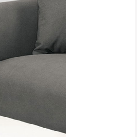
貢寮、烏來、平溪、九份、石
下福里、新店山區、三峽山區、
達，司機當天到貨前皆
林、福隆、淡水山區、北投湖山
路、深坑山區
基隆山區
加上2~7個工作天內
三灣、通霄山區、西湖、泰安
、大湖鄉、頭屋、獅潭鄉
，運費皆由本站負責，
未拆封狀態(請保持商
理，恕無法接受退貨。
 與實際商品的顏色、
加確認。(包含商品尺寸