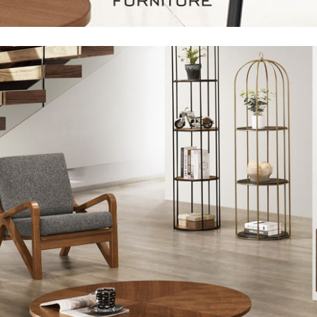
尺寸，大型物件因為人工丈量，難免會有些許誤差值(約正負0.5
需退換貨，請於收到貨7日內通知客服人員(Line@ ID：
@dersh
投、雲林、嘉義、台南、高雄、屏東、宜蘭、 花蓮、台東、金門
。鑑賞期間若發生非本司因素致使之汙損破壞，恕無法辦理退換
ershin
）
區固定每周(三)、(日)兩天收送貨，敬請見諒！
無維修服務，超過7日鑑賞期，商品使用年限，因客人使用習慣
損壞、零件短缺，則維修、搬運費用，需由消費者自行吸收(另事
修)。
賞期(注意:鑑賞期非試用期)，若非商品品質瑕疵問題於鑑賞期內
。
所及公開場合之商品則無享有商品一年保固之服務。
三日內完成付款，
交易恕不殺價，商品均已最低價格售出
，且在
佳、天候惡劣、過於偏遠之山區內等，或收貨地點搬運過於困難
成配送外，視狀況保有出貨的權利。
款或轉帳通知，商品將不予保留(訂單自動取消)。
，賣家無提供吊掛服務，若需以吊車或其他的吊掛方式吊運，費
收家具可聯絡當地請清潔隊回收,免付費清運專線：0800-085-7
的問題，並非一般快速到貨商品，無法指定特定時間送達，司機
以免浪費你的寶貴時間。