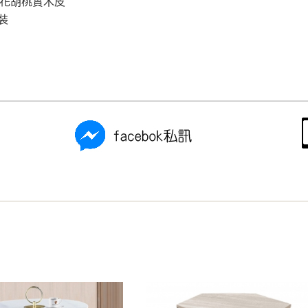
拼花胡桃實木皮
裝