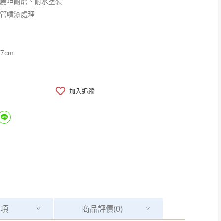
優麗坦耐磨、耐水塗裝
鐵管噴漆處理
7cm
加入追蹤
事項
商品
評價(0)