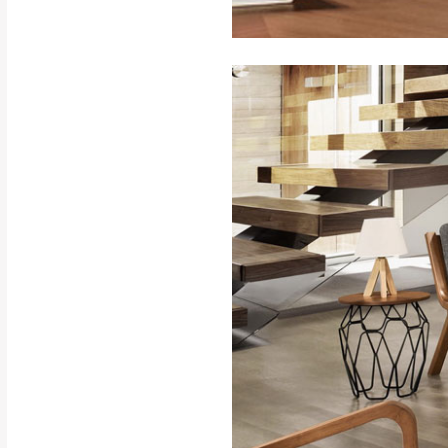
訂購前請確認商品
為主。
暫無配送地區
非因本公司問題而
：
彰化、南
（可於LINE線上詢問 →
狀態與完整包裝
@d
台北市、新北市地
本公司部份商品
加收說明
為因素導致商品
者同意將會進行維
到貨7日內為鑑
退貨運費。
如欲放置營業場
其它注意事項
▪️
訂單成立
時請儘速於
本司貨車運送如因路況不
請密切注意。
本公司除了盡最大努力完
▪️
三
日內若未接獲您的匯
保護物流人員的工作安全
▪️
無回收家具服務，若需回
因大型傢俱有組裝、配送
讓您不用整天在家等貨，