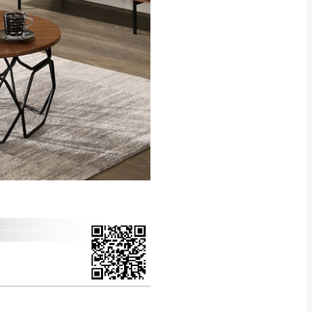
得視狀況延後或停止運送服
指定樓面。
《 如遇百貨周年慶
7