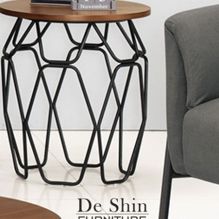
雙溪、
門、林口 
＊A108產品另收運費
裝、配送的問題，並非一般快速到貨商品，無法指定特定時間送
石碇、坪
讓你不用整天在家等貨，以節省您的寶貴時間。
送較為不易，故暫無法配送至百貨公司內部。
$ 9,000以上：免運費
$ 9,000以下：NT$500元
＊A108產品另收運費
兩聯式發票，發票將於商品完成出貨15個工作天另行寄出，另外約
$ 9,000以上：免運費
卓蘭鎮、
順延寄送。
$ 9,000以下：NT$500元
鄉
＊A108產品另收運費
請於到貨日起七日內通知本公司客服人員，我們將為您更換新品
配送天數：5~14天
之商品必須是全新狀態且完整包裝，床墊、床包、枕頭類產品需為
到貨時間：指定送貨日當天以電話聯絡確認
、廠商紙及所有附隨文件或資料之完整性)，若未依照上述方式處
幕選購商品，可能會因個人電腦螢幕的設定色差或解析度等因素，
｜周（一）配送部門固定公休無送貨｜
如因此而需退換貨，
需自付來回運費及人資成本
，請您訂購前詳
台北市、新北市地區固定每周(三)、(日)兩天收送貨