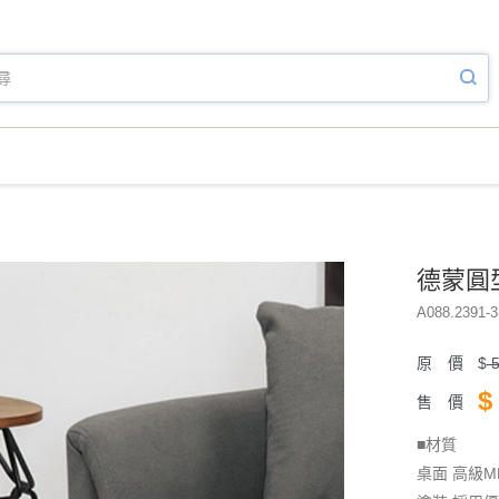
德蒙圓型
A088.2391-3
原 價
$
5
$
售 價
■材質
桌面 高級