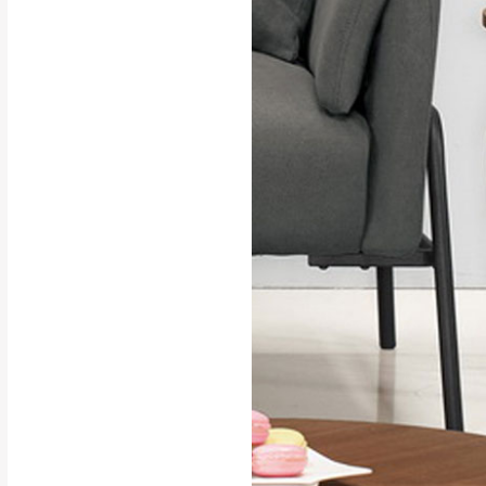
行支付。
新北
因大型傢俱有組
會再與您通知，
由於百貨公司配
基隆
發票寄送：
若您選擇三聯式或索取
送達，如遇國定假日將
苗栗
退換貨說明：
若收到不良品，
所有退回及換貨
品、附件、包裝
由於透過電腦螢
質感稍有不同，
是否合適)。