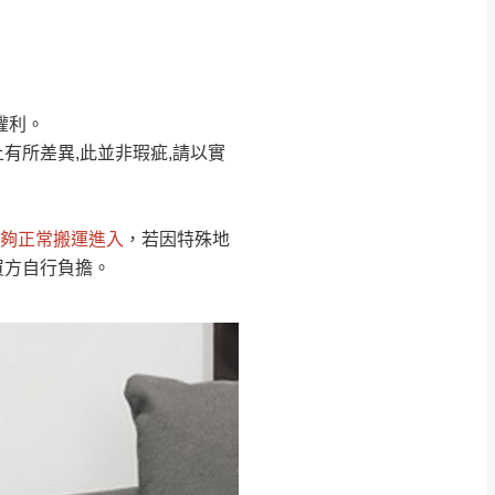
Line客服」來信確
權利。
只顯示附上圖片
只顯示附上評論
有所差異,此並非瑕疵,請以實
偏遠地區
客製，敬請見諒！
線上詢問 LINE →
@dershin
）
夠正常搬運進入
，若因特殊地
復興鄉
買方自行負擔。
聯絡
五峰鄉、橫山、北埔鄉、尖石
。
鄉山區、新埔山區、芎林山區、
關西 玉山里
太小、無法搬運上樓等因
無
吊運，費用將由買方自