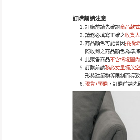
訂購前請注意
注意事項：
0
訂購前請先確認
商品款式
由於
品項繁多，
/5
請務必填寫正確之
收貨人
(0)筆
認商品是否有「
商品顏色可能會
因
拍攝燈
運送地
區
若商品價格或庫存有
際收到之商品顏色為準,
接單後二日內(不
此販售商品
不含情境圖內
訂購前請
（線上客
務必丈量擺放空
服 LIN
桃園
形與建築物等限制而導致
下單前先詢問是
現貨+預購
，訂購前請先
（洽詢方式請搜尋
運送範圍：限定北
新竹
配送範圍：
苗栗至基隆；其
台北
素，導致無法配
保護物流人員的