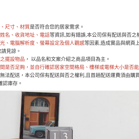
運 費 說 明
、尺寸、材質
是否符合您的居家需求。
網頁無法及時更新，如有需要購買商品，請於出發前來電或到「官方
姓名、收貨地址、電話
等資訊,如有錯誤,本公司保有配送與否之
全部
依評論高至低排列
依評論低至高排列
現貨」與 「金額」。
光、電腦解析度、螢幕設定及個人觀感
等因素,造成實品與網頁上
運送費用
異常，商家有權取消訂單。
部分網路商品恕無法更改原設計或
敬請見諒。
（請先
含例假日)，我們客服會與您電話聯絡或E-Mail通知確認訂單。
之擺設物品
， 以品名和文案介紹之商品項目為主。
間是否足夠
E →
@dershin
，並自行確認居家空間格局、
）
樓梯或電梯大小是否能
無法配送，本公司保有配送與否之權利,且首趟配送運費須由購
否現貨
，若未詢問下單後無現貨我們客服會再來電或E-Mail與您
確認庫存。
 L
ine ID →
@dershin
）
峨眉鄉、
至基隆，南至苗栗，偏遠地區恕無法提供運送 (詳見運送規章)
鄉、寶山
免 運 費
它地區暫不開放，如因特殊地型限制(山區、鄉、鎮、村)、樓梯
送，
本公司保有出貨的權利。
工作安全，賣家無提供吊掛服務，若需以吊車或其他的吊掛方式