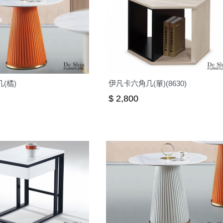
(橘)
伊凡卡六角几(單)(8630)
$ 2,800