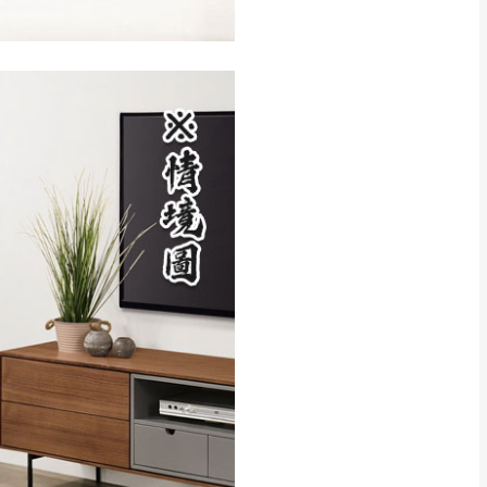
CM) 詳細尺寸以實品
in
)
，並須保持商品全新
、馬祖、澎湖地區
貨。
、居家環境不同。若屬人
先與消費者報價，消費
。
退貨之情形，我們需酌收
特定時日會給予折扣，
等因素，導致無法順利配送，
用將由買方自行支付。
17。
當天到貨前皆會再與您通知，