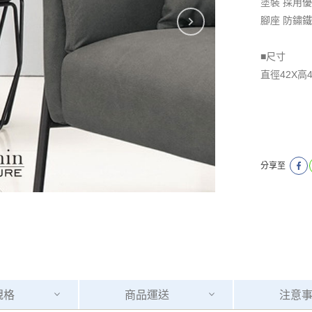
塗裝 採用
腳座 防鏽
■尺寸
直徑42X高4
分享至
規格
商品
運送
注意