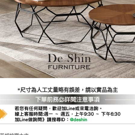
之災害警報等不可抗力情事，而危及運送人員輸送之安全，本司
開店前、閉店後時段，並送至百貨公司卸貨區為限，恕無法送至
關運送 》
家俱可聯絡當地請清潔隊回收,免付費清運專線：0800-085-71
*尺寸為人工丈量略有誤差，請以實品為主