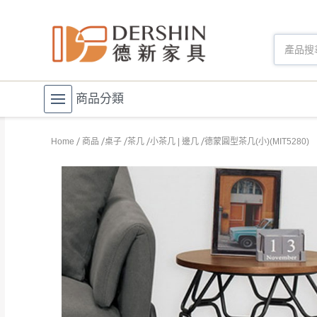
商品分類
Home
商品
桌子
茶几
小茶几 | 邊几
德蒙圓型茶几(小)(MIT5280)