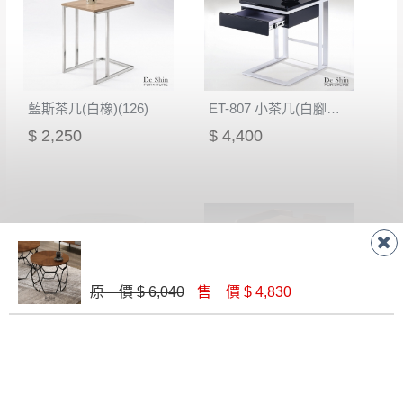
藍斯茶几(白橡)(126)
ET-807 小茶几(白腳黑抽)
$ 2,250
$ 4,400
原 價 $ 6,040
售 價 $ 4,830
T03石面小圓几
ET-814胡桃小方几
$ 5,800
$ 4,900