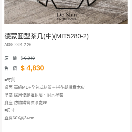
德蒙圓型茶几(中)(MIT5280-2)
A088.2391-2.26
原 價
$
6,040
$
4,830
售 價
■材質
桌面 高級MDF全包式材質＋拼花胡桃實木皮
塗裝 採用優麗坦耐磨、耐水塗裝
腳座 防鏽鐵管噴漆處理
■尺寸
直徑60X高34cm