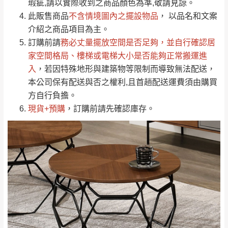
瑕疵,請以實際收到之商品顏色為準,敬請見諒。
單。
部分網路商品恕無法更改原設計或客製，敬請
桃園
復興鄉
此販售商品
不含情境圖內之擺設物品
， 以品名和文案
見諒！
介紹之商品項目為主。
接單後二日內(不含例假日)，我們客服會與您
峨眉鄉、五峰鄉、
訂購前請
務必丈量擺放空間是否足夠
，並自行確認居
電話聯絡或E-Mail通知確認訂單。
橫山、北埔鄉、尖
家空間格局、
樓梯或電梯大小是否能夠正常搬運進
（線上客
服 LINE →
@dershin
）
石鄉、寶山鄉山
入
，若因特殊地形與建築物等限制而導致無法配送，
新竹
下單前先詢問是否現貨
，若未詢問下單後無
區、新埔山區、芎
本公司保有配送與否之權利,且首趟配送運費須由購買
現貨我們客服會再來電或E-Mail與您聯絡
林山區、關西 玉山
方自行負擔。
免 運
（洽詢方式請搜尋 L
ine ID →
@dershin
）
里
現貨+預購
，訂購前請先確認庫存。
費
運送範圍：限定北至基隆，南至苗栗，偏遠
地區恕無法提供運送 (詳見運送規章)。
台北
無
雙溪、貢寮、烏
配送範圍：
來、平溪、九份、
苗栗至基隆；其它地區暫不開放，如因特殊
石門、林口 下福
＊A108產品另收運費
地型限制(山區、鄉、鎮、村)、樓梯太小、無
里、新店山區、三
新北
法搬運上樓等因素，導致無法配送，
本公司
峽山區、石碇、坪
保有出貨的權利。
林、福隆、淡水山