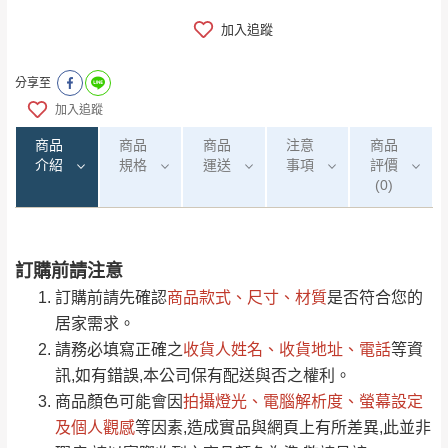
加入追蹤
分享至
加入追蹤
商品
商品
商品
注意
商品
介紹
規格
運送
事項
評價
(0)
訂購前請注意
0
注意事項：
/5
運 費 說 明
(0)筆
訂購前請先確認
商品款式、尺寸、材質
是否符合您的
由於
品項繁多，網頁無法及時更新，如有需
居家需求。
要購買商品，請於出發前來電或到「官方
請務必填寫正確之
收貨人姓名、收貨地址、電話
等資
全部
依評論高至低排列
偏遠地區
Line客服」來信確認商品是否有「現貨」與
運送地
區
運送費用
訊,如有錯誤,本公司保有配送與否之權利。
「金額」。
（請先線上詢問 LINE
依評論低至高排列
只顯示附上圖片
商品顏色可能會
因
拍攝燈光、電腦解析度、螢幕設定
→
@dershin
）
若商品價格或庫存有異常，商家有權取消訂
及個人觀感
等因素,造成實品與網頁上有所差異,此並非
只顯示附上評論