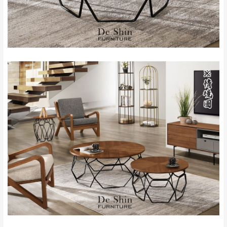
保護物流人員的工作安全，賣家無提供吊掛
區、北投湖山路、
服務，若需以吊車或其他的吊掛方式吊運，
深坑山區
費用將由買方自行支付。
$ 9,000以上：免
因大型傢俱有組裝、配送的問題，並非一般
運費
快速到貨商品，無法指定特定時間送達，司
基隆
$ 9,000以下：
基隆山區
機當天到貨前皆會再與您通知，讓你不用整
NT$500元
天在家等貨，以節省您的寶貴時間。
＊A108產品另收運費
由於百貨公司配送較為不易，故暫無法配送
$ 9,000以上：免
至百貨公司內部。
卓蘭鎮、三灣、通
運費
霄山區、西湖、泰
苗栗
$ 9,000以下：
安鄉、大湖鄉、頭
發票寄送：
NT$500元
屋、獅潭鄉
若您選擇三聯式或索取兩聯式發票，發票將於商品
＊A108產品另收運費
完成出貨15個工作天另行寄出，另外約加上2~7個
工作天內送達，如遇國定假日將順延寄送。
配送天數：5~14天
到貨時間：指定送貨日當天以電話聯絡確認
退換貨說明：
若收到不良品，請於到貨日起七日內通知本
｜周（一）配送部門固定公休無送貨｜