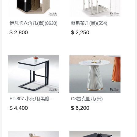
無回收家具服務，若需回收家俱可聯絡當地請清潔隊
▪️
訂單成立
時請儘速於三日內完成付款，
交易恕不
回收,免付費清運專線：0800-085-717
殺價，商品均已最低價格售出
，且在特定時日會給
伊凡卡六角几(單)(8630)
藍斯茶几(黑)(594)
予折扣，請密切注意。
$ 2,800
$ 2,250
▪️
三
日內若未接獲您的匯款或轉帳通知，商品將不
予保留(訂單自動取消)。
▪️
無回收家具服務，若需回收家具可聯絡當地請清
潔隊回收,免付費清運專線：0800-085-717。
ET-807 小茶几(黑腳白抽)
C8雷克圓几(米)
$ 4,400
$ 6,200