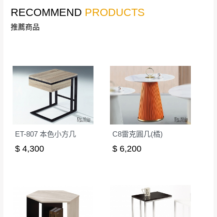
RECOMMEND
PRODUCTS
本司貨車運送如因路況不佳、天候惡劣、過於偏遠之
須保持商品全新狀態與完整包裝。鑑賞期間
山區內等，或收貨地點搬運過於困難等因素，導致無
若發生非本司因素致使之汙損破壞，恕無法
推薦商品
法順利配送，本公司除了盡最大努力完成配送外，視
辦理退換貨。
狀況保有出貨的權利。
台北市、新北市地區固定每周(三)、(日)兩天
保護物流人員的工作安全，賣家無提供吊掛服務，若
收送貨，敬請見諒！
需以吊車或其他的吊掛方式吊運，費用將由買方自行
本公司部份商品無維修服務，超過7日鑑賞
支付。
期，商品使用年限，因客人使用習慣、居家
因大型傢俱有組裝、配送的問題，並非一般快速到貨
環境不同。若屬人為因素導致商品損壞、零
商品，無法指定特定時間送達，司機當天到貨前皆會
件短缺，則維修、搬運費用，需由消費者自
再與您通知，讓您不用整天在家等貨，以免浪費你的
行吸收(另事先與消費者報價，消費者同意將
ET-807 本色小方几
C8雷克圓几(橘)
寶貴時間。
會進行維修)。
$ 4,300
$ 6,200
如遇自然災害、政府宣布之災害警報等不可抗力情
到貨7日內為鑑賞期(注意:鑑賞期非試用期)，
事，而危及運送人員輸送之安全，本司得視狀況延後
若非商品品質瑕疵問題於鑑賞期內退貨之情
或停止運送服務。
形，我們需酌收退貨運費。
百貨公司配送暫無法配合開店前、閉店後時段，並送
如欲放置營業場所及公開場合之商品則無享
至百貨公司卸貨區為限，恕無法送至指定樓面。
《 如
有商品一年保固之服務。
遇百貨周年慶期間，恕暫停百貨公司相關運送 》