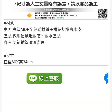
*尺寸為人工丈量略有誤差，請以實品為主
公司客服人員，我們將為您更換新品，運費
皆由本站負責，所有退回及換貨之商品必須
台北市、新北市地區固定每周(三)、(日)兩天收送貨
是全新狀態且完整包裝，床墊、床包、枕頭
■材質
類產品需為未拆封狀態(請保持商品、附件、
桌面 高級MDF全包式材質＋拼花胡桃實木皮
包裝、廠商紙及所有附隨文件或資料之完整
暫無配送地區
：
彰化、南投、雲林、嘉義、台南、高
塗裝 採用優麗坦耐磨、耐水塗裝
性)，若未依照上述方式處理，恕無法接受退
雄、屏東、宜蘭、 花蓮、台東、金門、馬祖、澎湖地區
腳座 防鏽鐵管噴漆處理
貨。
（可於LINE線上詢問 →
@dershin
）
由於透過電腦螢幕選購商品，可能會因個人
■尺寸
電腦螢幕的設定色差或解析度等因素， 與實
直徑60X高34cm
際商品的顏色、質感稍有不同，如因此而需
加收說明
退換貨，
需自付來回運費及人資成本
，請您
訂購前詳加確認。(包含商品尺寸是否合適)。
訂購前請確認商品尺寸，大型物件因為人工
丈量，難免會有些許誤差值(約正負0.5CM)
。
詳細尺寸以實品為主。
。
非因本公司問題而需退換貨，請於收到貨7日
其它注意事項
內通知客服人員(Line@ ID：
@dershin
)
，並