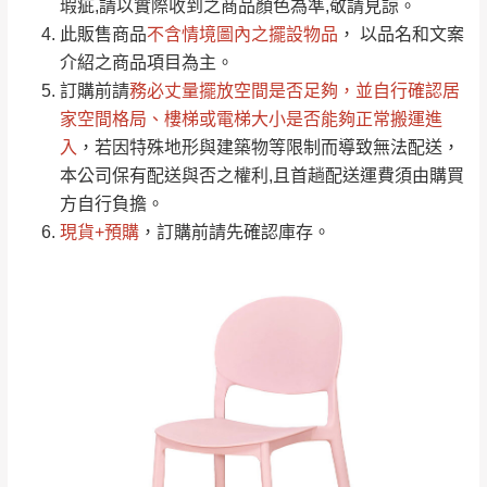
瑕疵,請以實際收到之商品顏色為準,敬請見諒。
單。
部分網路商品恕無法更改原設計或客製，敬請
桃園
復興鄉
此販售商品
不含情境圖內之擺設物品
， 以品名和文案
見諒！
介紹之商品項目為主。
接單後二日內(不含例假日)，我們客服會與您
峨眉鄉、五峰鄉、
訂購前請
務必丈量擺放空間是否足夠
，並自行確認居
電話聯絡或E-Mail通知確認訂單。
橫山、北埔鄉、尖
家空間格局、
樓梯或電梯大小是否能夠正常搬運進
（線上客
服 LINE →
@dershin
）
石鄉、寶山鄉山
入
，若因特殊地形與建築物等限制而導致無法配送，
新竹
下單前先詢問是否現貨
，若未詢問下單後無
區、新埔山區、芎
本公司保有配送與否之權利,且首趟配送運費須由購買
現貨我們客服會再來電或E-Mail與您聯絡
林山區、關西 玉山
方自行負擔。
免 運
（洽詢方式請搜尋 L
ine ID →
@dershin
）
里
現貨+預購
，訂購前請先確認庫存。
費
運送範圍：限定北至基隆，南至苗栗，偏遠
地區恕無法提供運送 (詳見運送規章)。
台北
無
雙溪、貢寮、烏
配送範圍：
來、平溪、九份、
苗栗至基隆；其它地區暫不開放，如因特殊
石門、林口 下福
＊A108產品另收運費
地型限制(山區、鄉、鎮、村)、樓梯太小、無
里、新店山區、三
新北
法搬運上樓等因素，導致無法配送，
本公司
峽山區、石碇、坪
保有出貨的權利。
林、福隆、淡水山