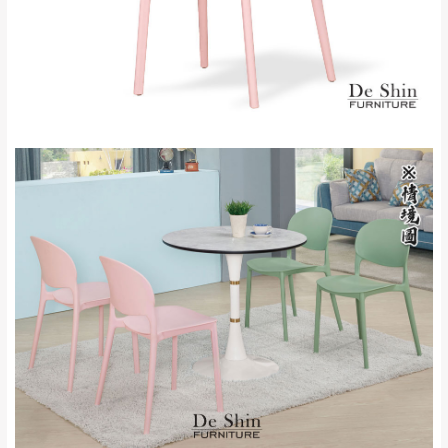
保護物流人員的工作安全，賣家無提供吊掛
區、北投湖山路、
服務，若需以吊車或其他的吊掛方式吊運，
深坑山區
費用將由買方自行支付。
$ 9,000以上：免
因大型傢俱有組裝、配送的問題，並非一般
運費
快速到貨商品，無法指定特定時間送達，司
基隆
$ 9,000以下：
基隆山區
機當天到貨前皆會再與您通知，讓你不用整
NT$500元
天在家等貨，以節省您的寶貴時間。
＊A108產品另收運費
由於百貨公司配送較為不易，故暫無法配送
$ 9,000以上：免
至百貨公司內部。
卓蘭鎮、三灣、通
運費
霄山區、西湖、泰
苗栗
$ 9,000以下：
安鄉、大湖鄉、頭
發票寄送：
NT$500元
屋、獅潭鄉
若您選擇三聯式或索取兩聯式發票，發票將於商品
＊A108產品另收運費
完成出貨15個工作天另行寄出，另外約加上2~7個
工作天內送達，如遇國定假日將順延寄送。
配送天數：5~14天
到貨時間：指定送貨日當天以電話聯絡確認
退換貨說明：
若收到不良品，請於到貨日起七日內通知本
｜周（一）配送部門固定公休無送貨｜