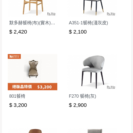
無回收家具服務，若需回收家俱可聯絡當地請清潔隊
▪️
訂單成立
時請儘速於三日內完成付款，
交易恕不
回收,免付費清運專線：0800-085-717
殺價，商品均已最低價格售出
，且在特定時日會給
默多赫餐椅(布)(實木)(MI-469)
A351-1餐椅(淺灰皮)
予折扣，請密切注意。
$ 2,420
$ 2,100
▪️
三
日內若未接獲您的匯款或轉帳通知，商品將不
予保留(訂單自動取消)。
▪️
無回收家具服務，若需回收家具可聯絡當地請清
潔隊回收,免付費清運專線：0800-085-717。
801餐椅
F270 餐椅(灰)
$ 3,200
$ 2,900