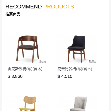
RECOMMEND
PRODUCTS
本司貨車運送如因路況不佳、天候惡劣、過於偏遠之
須保持商品全新狀態與完整包裝。鑑賞期間
山區內等，或收貨地點搬運過於困難等因素，導致無
若發生非本司因素致使之汙損破壞，恕無法
推薦商品
法順利配送，本公司除了盡最大努力完成配送外，視
辦理退換貨。
狀況保有出貨的權利。
台北市、新北市地區固定每周(三)、(日)兩天
保護物流人員的工作安全，賣家無提供吊掛服務，若
收送貨，敬請見諒！
需以吊車或其他的吊掛方式吊運，費用將由買方自行
本公司部份商品無維修服務，超過7日鑑賞
支付。
期，商品使用年限，因客人使用習慣、居家
因大型傢俱有組裝、配送的問題，並非一般快速到貨
環境不同。若屬人為因素導致商品損壞、零
商品，無法指定特定時間送達，司機當天到貨前皆會
件短缺，則維修、搬運費用，需由消費者自
再與您通知，讓您不用整天在家等貨，以免浪費你的
行吸收(另事先與消費者報價，消費者同意將
雷克斯餐椅(布)(實木)(MI-744-1)
克榮德餐椅(布)(實木)(MI-713)
寶貴時間。
會進行維修)。
$ 3,860
$ 4,510
如遇自然災害、政府宣布之災害警報等不可抗力情
到貨7日內為鑑賞期(注意:鑑賞期非試用期)，
事，而危及運送人員輸送之安全，本司得視狀況延後
若非商品品質瑕疵問題於鑑賞期內退貨之情
或停止運送服務。
形，我們需酌收退貨運費。
百貨公司配送暫無法配合開店前、閉店後時段，並送
如欲放置營業場所及公開場合之商品則無享
至百貨公司卸貨區為限，恕無法送至指定樓面。
《 如
有商品一年保固之服務。
遇百貨周年慶期間，恕暫停百貨公司相關運送 》