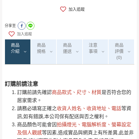
加入追蹤
分享至
加入追蹤
商品
商品
商品
注意
商品
介紹
規格
運送
事項
評價
(0)
訂購前請注意
0
注意事項：
/5
運 費 說 明
(0)筆
訂購前請先確認
商品款式、尺寸、材質
是否符合您的
由於
品項繁多，網頁無法及時更新，如有需
居家需求。
要購買商品，請於出發前來電或到「官方
請務必填寫正確之
收貨人姓名、收貨地址、電話
等資
全部
依評論高至低排列
偏遠地區
Line客服」來信確認商品是否有「現貨」與
運送地
區
運送費用
寬49×深53×高78cm
訊,如有錯誤,本公司保有配送與否之權利。
「金額」。
（請先線上詢問 LINE
依評論低至高排列
只顯示附上圖片
坐寬39.5/坐深41/坐高44cm
商品顏色可能會
因
拍攝燈光、電腦解析度、螢幕設定
→
@dershin
）
若商品價格或庫存有異常，商家有權取消訂
及個人觀感
等因素,造成實品與網頁上有所差異,此並非
只顯示附上評論