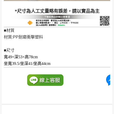
公司客服人員，我們將為您更換新品，運費
*尺寸為人工丈量略有誤差，請以實品為主
皆由本站負責，所有退回及換貨之商品必須
台北市、新北市地區固定每周(三)、(日)兩天收送貨
是全新狀態且完整包裝，床墊、床包、枕頭
類產品需為未拆封狀態(請保持商品、附件、
■材質
包裝、廠商紙及所有附隨文件或資料之完整
暫無配送地區
：
彰化、南投、雲林、嘉義、台南、高
材質:PP耐磨衝擊塑料
性)，若未依照上述方式處理，恕無法接受退
雄、屏東、宜蘭、 花蓮、台東、金門、馬祖、澎湖地區
貨。
（可於LINE線上詢問 →
@dershin
）
■尺寸
由於透過電腦螢幕選購商品，可能會因個人
寬49×深53×高78cm
電腦螢幕的設定色差或解析度等因素， 與實
坐寬39.5/坐深41/坐高44cm
際商品的顏色、質感稍有不同，如因此而需
加收說明
退換貨，
需自付來回運費及人資成本
，請您
訂購前詳加確認。(包含商品尺寸是否合適)。
訂購前請確認商品尺寸，大型物件因為人工
丈量，難免會有些許誤差值(約正負0.5CM)
。
詳細尺寸以實品為主。
。
非因本公司問題而需退換貨，請於收到貨7日
其它注意事項
內通知客服人員(Line@ ID：
@dershin
)
，並