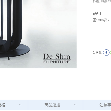
腳座:噴黑
■尺寸
圓130×高7
分享至
規格
商品
運送
注意