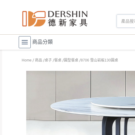
商品分類
Home
商品
桌子
餐桌
圓型餐桌
8706 雪山岩板130圓桌