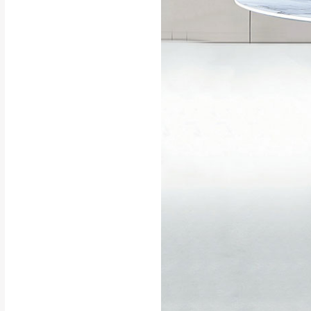
行支付。
新北
因大型傢俱有組
會再與您通知，
由於百貨公司配
基隆
發票寄送：
若您選擇三聯式或索取
送達，如遇國定假日將
苗栗
退換貨說明：
若收到不良品，
所有退回及換貨
品、附件、包裝
由於透過電腦螢
質感稍有不同，
是否合適)。