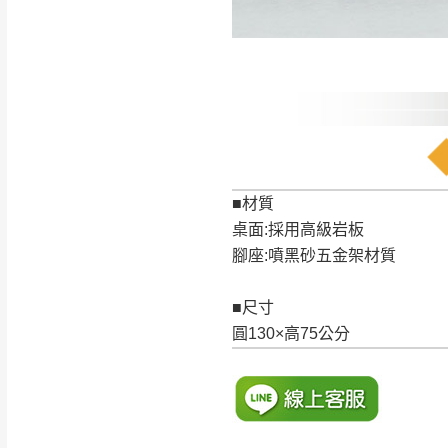
訂購前請確認商品
為主。
暫無配送地區
非因本公司問題而
：
彰化、南
（可於LINE線上詢問 →
狀態與完整包裝
@d
台北市、新北市地
本公司部份商品
加收說明
為因素導致商品
者同意將會進行維
■材質
到貨7日內為鑑
桌面:採用高級岩板
退貨運費。
腳座:噴黑砂五金架材質
如欲放置營業場
其它注意事項
■尺寸
▪️
訂單成立
時請儘速於
本司貨車運送如因路況不
圓130×高75公分
請密切注意。
本公司除了盡最大努力完
▪️
三
日內若未接獲您的匯
保護物流人員的工作安全
▪️
無回收家具服務，若需回
因大型傢俱有組裝、配送
讓您不用整天在家等貨，