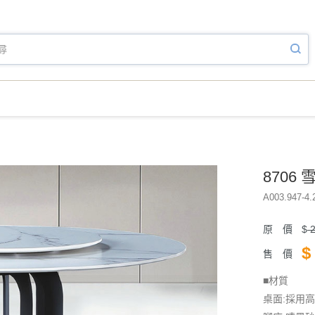
8706
A003.947-4.
原 價
$
2
$
售 價
■材質
桌面:採用