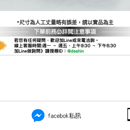
尺寸，大型物件因為人工丈量，難免會有些許誤差值(約正負0.5
需退換貨，請於收到貨7日內通知客服人員(Line@ ID：
@dersh
投、雲林、嘉義、台南、高雄、屏東、宜蘭、 花蓮、台東、金門
*尺寸為人工丈量略有誤差，請以實品為主
。鑑賞期間若發生非本司因素致使之汙損破壞，恕無法辦理退換
ershin
）
區固定每周(三)、(日)兩天收送貨，敬請見諒！
無維修服務，超過7日鑑賞期，商品使用年限，因客人使用習慣
損壞、零件短缺，則維修、搬運費用，需由消費者自行吸收(另事
修)。
賞期(注意:鑑賞期非試用期)，若非商品品質瑕疵問題於鑑賞期內
。
所及公開場合之商品則無享有商品一年保固之服務。
三日內完成付款，
交易恕不殺價，商品均已最低價格售出
，且在
佳、天候惡劣、過於偏遠之山區內等，或收貨地點搬運過於困難
成配送外，視狀況保有出貨的權利。
款或轉帳通知，商品將不予保留(訂單自動取消)。
，賣家無提供吊掛服務，若需以吊車或其他的吊掛方式吊運，費
收家具可聯絡當地請清潔隊回收,免付費清運專線：0800-085-7
的問題，並非一般快速到貨商品，無法指定特定時間送達，司機
以免浪費你的寶貴時間。