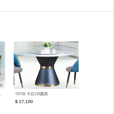
得視狀況延後或停止運送服
指定樓面。
《 如遇百貨周年慶
7
不含椅)(XJM-9138H)
T8708 卡白135圓桌
$ 17,100