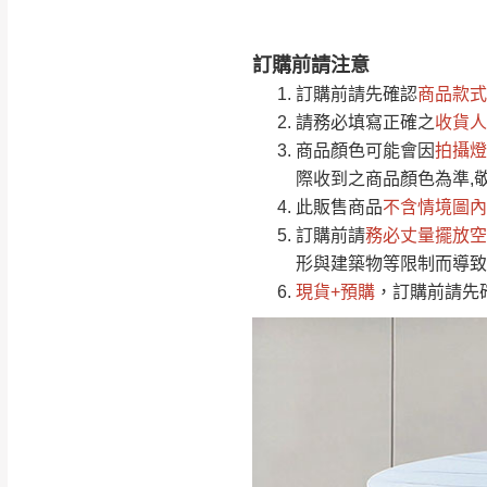
訂購前請注意
注意事項：
0
訂購前請先確認
商品款式
由於
品項繁多，
/5
請務必填寫正確之
收貨人
(0)筆
認商品是否有「
商品顏色可能會
因
拍攝燈
運送地
區
若商品價格或庫存有
際收到之商品顏色為準,
接單後二日內(不
此販售商品
不含情境圖內
訂購前請
（線上客
務必丈量擺放空
服 LIN
桃園
形與建築物等限制而導致
下單前先詢問是
現貨+預購
，訂購前請先
（洽詢方式請搜尋
運送範圍：限定北
新竹
配送範圍：
苗栗至基隆；其
台北
素，導致無法配
保護物流人員的