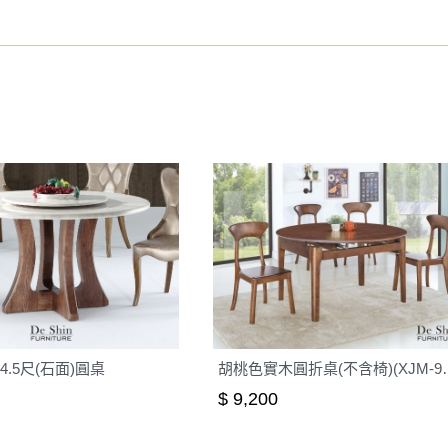
之災害警報等不可抗力情事，而危及運送人員輸送之安全，本司
開店前、閉店後時段，並送至百貨公司卸貨區為限，恕無法送至
關運送 》
家俱可聯絡當地請清潔隊回收,免付費清運專線：0800-085-71
4.5尺(石面)圓桌
胡桃色實木圓折桌(
$ 9,200