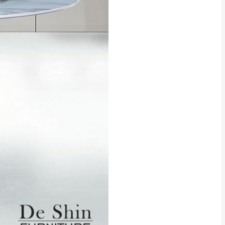
貢寮、烏來、平溪、九份、石
下福里、新店山區、三峽山區、
達，司機當天到貨前皆
林、福隆、淡水山區、北投湖山
路、深坑山區
基隆山區
加上2~7個工作天內
三灣、通霄山區、西湖、泰安
、大湖鄉、頭屋、獅潭鄉
，運費皆由本站負責，
未拆封狀態(請保持商
理，恕無法接受退貨。
 與實際商品的顏色、
加確認。(包含商品尺寸