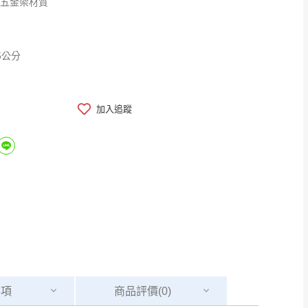
砂五金架材質
5公分
加入追蹤
事項
商品
評價(0)