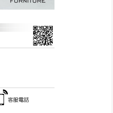
CM) 詳細尺寸以實品
in
)
，並須保持商品全新
、馬祖、澎湖地區
貨。
、居家環境不同。若屬人
先與消費者報價，消費
。
退貨之情形，我們需酌收
特定時日會給予折扣，
等因素，導致無法順利配送，
用將由買方自行支付。
17。
當天到貨前皆會再與您通知，