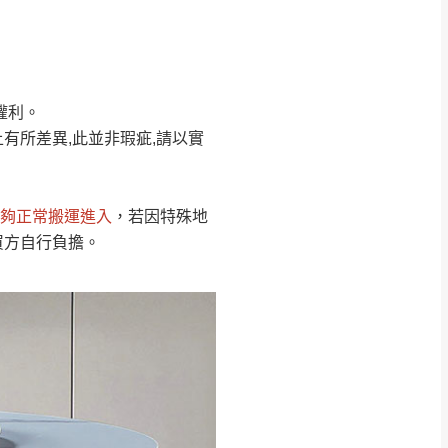
Line客服」來信確
權利。
只顯示附上圖片
只顯示附上評論
有所差異,此並非瑕疵,請以實
偏遠地區
客製，敬請見諒！
線上詢問 LINE →
@dershin
）
夠正常搬運進入
，若因特殊地
復興鄉
買方自行負擔。
聯絡
五峰鄉、橫山、北埔鄉、尖石
。
鄉山區、新埔山區、芎林山區、
關西 玉山里
太小、無法搬運上樓等因
無
吊運，費用將由買方自