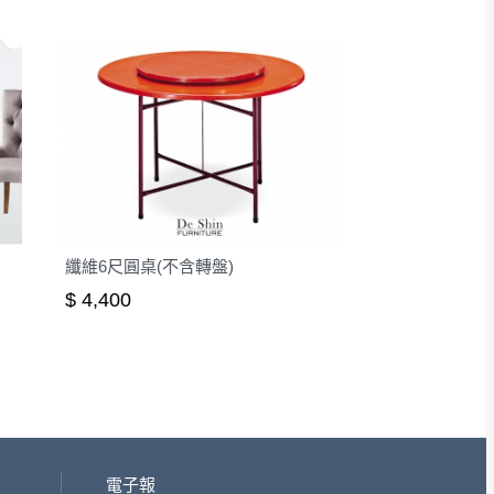
纖維6尺圓桌(不含轉盤)
$ 4,400
電子報