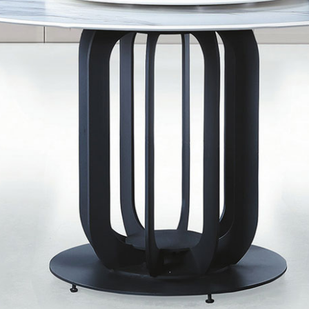
雙溪、
門、林口 
＊A108產品另收運費
裝、配送的問題，並非一般快速到貨商品，無法指定特定時間送
石碇、坪
讓你不用整天在家等貨，以節省您的寶貴時間。
送較為不易，故暫無法配送至百貨公司內部。
$ 9,000以上：免運費
$ 9,000以下：NT$500元
＊A108產品另收運費
兩聯式發票，發票將於商品完成出貨15個工作天另行寄出，另外約
$ 9,000以上：免運費
卓蘭鎮、
順延寄送。
$ 9,000以下：NT$500元
鄉
＊A108產品另收運費
請於到貨日起七日內通知本公司客服人員，我們將為您更換新品
配送天數：5~14天
之商品必須是全新狀態且完整包裝，床墊、床包、枕頭類產品需為
到貨時間：指定送貨日當天以電話聯絡確認
、廠商紙及所有附隨文件或資料之完整性)，若未依照上述方式處
幕選購商品，可能會因個人電腦螢幕的設定色差或解析度等因素，
｜周（一）配送部門固定公休無送貨｜
如因此而需退換貨，
需自付來回運費及人資成本
，請您訂購前詳
台北市、新北市地區固定每周(三)、(日)兩天收送貨