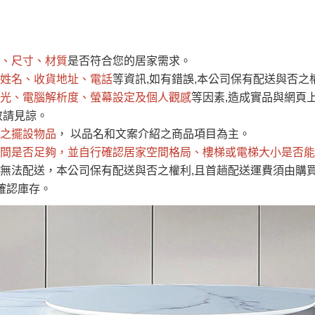
運 費 說 明
、尺寸、材質
是否符合您的居家需求。
網頁無法及時更新，如有需要購買商品，請於出發前來電或到「官方
姓名、收貨地址、電話
等資訊,如有錯誤,本公司保有配送與否之
全部
依評論高至低排列
依評論低至高排列
現貨」與 「金額」。
光、電腦解析度、螢幕設定及個人觀感
等因素,造成實品與網頁上
運送費用
異常，商家有權取消訂單。
部分網路商品恕無法更改原設計或
敬請見諒。
（請先
含例假日)，我們客服會與您電話聯絡或E-Mail通知確認訂單。
之擺設物品
， 以品名和文案介紹之商品項目為主。
間是否足夠
E →
@dershin
，並自行確認居家空間格局、
）
樓梯或電梯大小是否能
無法配送，本公司保有配送與否之權利,且首趟配送運費須由購
否現貨
，若未詢問下單後無現貨我們客服會再來電或E-Mail與您
確認庫存。
 L
ine ID →
@dershin
）
峨眉鄉、
至基隆，南至苗栗，偏遠地區恕無法提供運送 (詳見運送規章)
鄉、寶山
免 運 費
它地區暫不開放，如因特殊地型限制(山區、鄉、鎮、村)、樓梯
送，
本公司保有出貨的權利。
工作安全，賣家無提供吊掛服務，若需以吊車或其他的吊掛方式