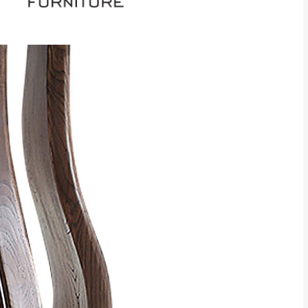
CM) 詳細尺寸以實品
in
)
，並須保持商品全新
、馬祖、澎湖地區
貨。
、居家環境不同。若屬人
先與消費者報價，消費
。
退貨之情形，我們需酌收
特定時日會給予折扣，
等因素，導致無法順利配送，
用將由買方自行支付。
17。
當天到貨前皆會再與您通知，