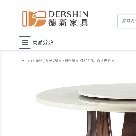
商品分類
Home
商品
桌子
餐桌
圓型餐桌
T822 5尺象牙白圓桌