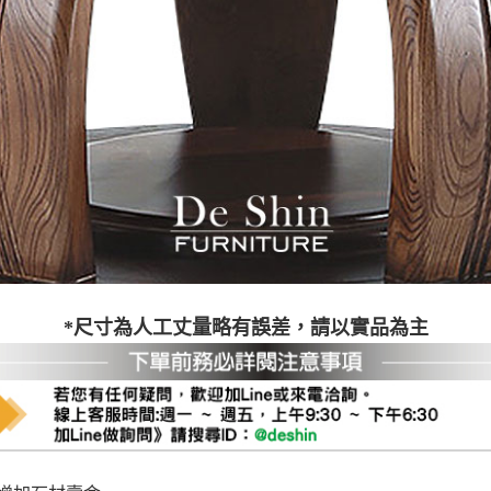
之災害警報等不可抗力情事，而危及運送人員輸送之安全，本司
開店前、閉店後時段，並送至百貨公司卸貨區為限，恕無法送至
關運送 》
家俱可聯絡當地請清潔隊回收,免付費清運專線：0800-085-71
*尺寸為人工丈量略有誤差，請以實品為主