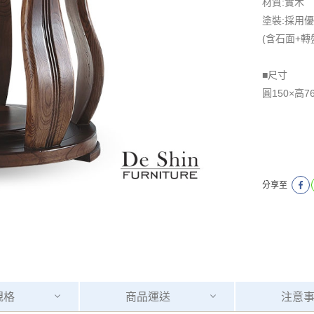
材質:實木
塗裝:採用
(含石面+轉
■尺寸
圓150×高7
分享至
規格
商品
運送
注意