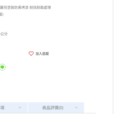
優麗坦塗裝防黃烤漆 耐括耐磨處理
盤)
6公分
加入追蹤
事項
商品
評價(0)