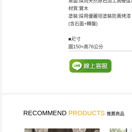
桌面:採用天然原石加工高硬度
材質:實木
塗裝:採用優麗坦塗裝防黃烤漆
(含石面+轉盤)
■尺寸
圓150×高76公分
RECOMMEND
PRODUCTS
推薦商品