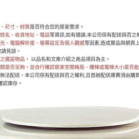
運 費 說 明
、尺寸、材質
是否符合您的居家需求。
網頁無法及時更新，如有需要購買商品，請於出發前來電或到「官方
姓名、收貨地址、電話
等資訊,如有錯誤,本公司保有配送與否之
全部
依評論高至低排列
依評論低至高排列
現貨」與 「金額」。
光、電腦解析度、螢幕設定及個人觀感
等因素,造成實品與網頁上
運送費用
異常，商家有權取消訂單。
部分網路商品恕無法更改原設計或
敬請見諒。
（請先
含例假日)，我們客服會與您電話聯絡或E-Mail通知確認訂單。
之擺設物品
， 以品名和文案介紹之商品項目為主。
間是否足夠
E →
@dershin
，並自行確認居家空間格局、
）
樓梯或電梯大小是否能
無法配送，本公司保有配送與否之權利,且首趟配送運費須由購
否現貨
，若未詢問下單後無現貨我們客服會再來電或E-Mail與您
確認庫存。
 L
ine ID →
@dershin
）
峨眉鄉、
至基隆，南至苗栗，偏遠地區恕無法提供運送 (詳見運送規章)
鄉、寶山
免 運 費
它地區暫不開放，如因特殊地型限制(山區、鄉、鎮、村)、樓梯
送，
本公司保有出貨的權利。
工作安全，賣家無提供吊掛服務，若需以吊車或其他的吊掛方式