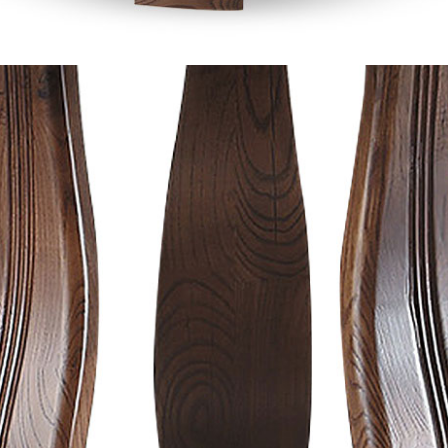
尺寸，大型物件因為人工丈量，難免會有些許誤差值(約正負0.5
需退換貨，請於收到貨7日內通知客服人員(Line@ ID：
@dersh
投、雲林、嘉義、台南、高雄、屏東、宜蘭、 花蓮、台東、金門
。鑑賞期間若發生非本司因素致使之汙損破壞，恕無法辦理退換
ershin
）
區固定每周(三)、(日)兩天收送貨，敬請見諒！
無維修服務，超過7日鑑賞期，商品使用年限，因客人使用習慣
損壞、零件短缺，則維修、搬運費用，需由消費者自行吸收(另事
修)。
賞期(注意:鑑賞期非試用期)，若非商品品質瑕疵問題於鑑賞期內
。
所及公開場合之商品則無享有商品一年保固之服務。
三日內完成付款，
交易恕不殺價，商品均已最低價格售出
，且在
佳、天候惡劣、過於偏遠之山區內等，或收貨地點搬運過於困難
成配送外，視狀況保有出貨的權利。
款或轉帳通知，商品將不予保留(訂單自動取消)。
，賣家無提供吊掛服務，若需以吊車或其他的吊掛方式吊運，費
收家具可聯絡當地請清潔隊回收,免付費清運專線：0800-085-7
的問題，並非一般快速到貨商品，無法指定特定時間送達，司機
以免浪費你的寶貴時間。