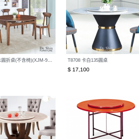
胡桃色實木圓折桌(不含椅)(XJM-9138H)
T8708 卡白135圓桌
$ 17,100