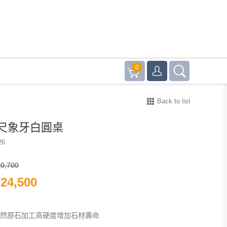
0
Back to list
 5尺象牙白圓桌
26
0,700
24,500
天然原石加工高硬度增加石材壽命