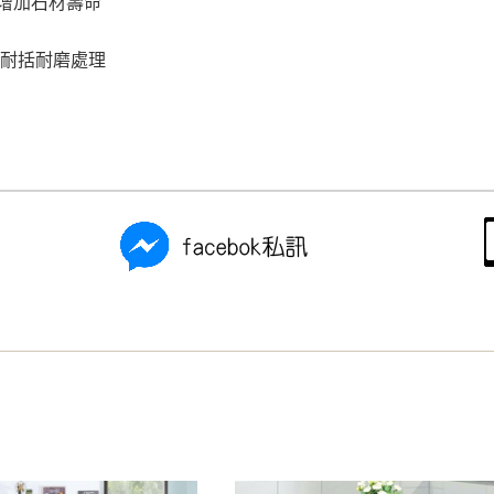
增加石材壽命
 耐括耐磨處理