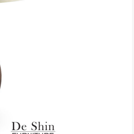
貢寮、烏來、平溪、九份、石
下福里、新店山區、三峽山區、
達，司機當天到貨前皆
林、福隆、淡水山區、北投湖山
路、深坑山區
基隆山區
加上2~7個工作天內
三灣、通霄山區、西湖、泰安
、大湖鄉、頭屋、獅潭鄉
，運費皆由本站負責，
未拆封狀態(請保持商
理，恕無法接受退貨。
 與實際商品的顏色、
加確認。(包含商品尺寸