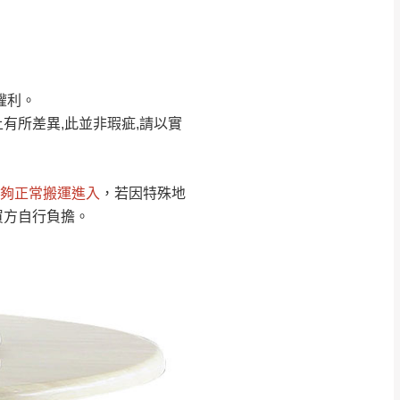
Line客服」來信確
權利。
只顯示附上圖片
只顯示附上評論
有所差異,此並非瑕疵,請以實
偏遠地區
客製，敬請見諒！
線上詢問 LINE →
@dershin
）
夠正常搬運進入
，若因特殊地
復興鄉
買方自行負擔。
聯絡
五峰鄉、橫山、北埔鄉、尖石
。
鄉山區、新埔山區、芎林山區、
關西 玉山里
太小、無法搬運上樓等因
無
吊運，費用將由買方自