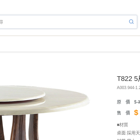
T822
A003.944-1.
原 價
$
3
$
售 價
■材質
桌面:採用