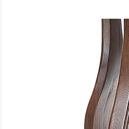
訂購前請確認商品
為主。
暫無配送地區
非因本公司問題而
：
彰化、南
（可於LINE線上詢問 →
狀態與完整包裝
@d
台北市、新北市地
本公司部份商品
加收說明
為因素導致商品
者同意將會進行維
到貨7日內為鑑
退貨運費。
如欲放置營業場
其它注意事項
▪️
訂單成立
時請儘速於
本司貨車運送如因路況不
請密切注意。
本公司除了盡最大努力完
▪️
三
日內若未接獲您的匯
保護物流人員的工作安全
▪️
無回收家具服務，若需回
因大型傢俱有組裝、配送
讓您不用整天在家等貨，