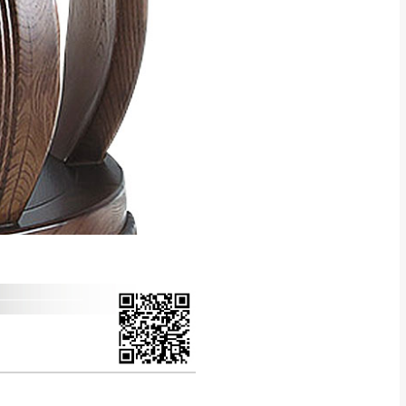
得視狀況延後或停止運送服
指定樓面。
《 如遇百貨周年慶
7