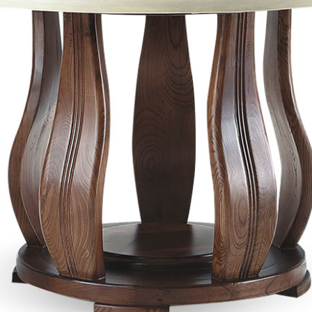
雙溪、
門、林口 
＊A108產品另收運費
裝、配送的問題，並非一般快速到貨商品，無法指定特定時間送
石碇、坪
讓你不用整天在家等貨，以節省您的寶貴時間。
送較為不易，故暫無法配送至百貨公司內部。
$ 9,000以上：免運費
$ 9,000以下：NT$500元
＊A108產品另收運費
兩聯式發票，發票將於商品完成出貨15個工作天另行寄出，另外約
$ 9,000以上：免運費
卓蘭鎮、
順延寄送。
$ 9,000以下：NT$500元
鄉
＊A108產品另收運費
請於到貨日起七日內通知本公司客服人員，我們將為您更換新品
配送天數：5~14天
之商品必須是全新狀態且完整包裝，床墊、床包、枕頭類產品需為
到貨時間：指定送貨日當天以電話聯絡確認
、廠商紙及所有附隨文件或資料之完整性)，若未依照上述方式處
幕選購商品，可能會因個人電腦螢幕的設定色差或解析度等因素，
｜周（一）配送部門固定公休無送貨｜
如因此而需退換貨，
需自付來回運費及人資成本
，請您訂購前詳
台北市、新北市地區固定每周(三)、(日)兩天收送貨