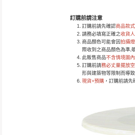
訂購前請注意
注意事項：
0
訂購前請先確認
商品款式
由於
品項繁多，
/5
請務必填寫正確之
收貨人
(0)筆
認商品是否有「
商品顏色可能會
因
拍攝燈
運送地
區
若商品價格或庫存有
際收到之商品顏色為準,
接單後二日內(不
此販售商品
不含情境圖內
訂購前請
（線上客
務必丈量擺放空
服 LIN
桃園
形與建築物等限制而導致
下單前先詢問是
現貨+預購
，訂購前請先
（洽詢方式請搜尋
運送範圍：限定北
新竹
配送範圍：
苗栗至基隆；其
台北
素，導致無法配
保護物流人員的