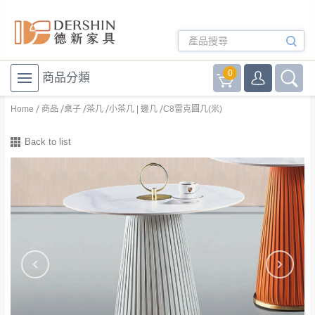
0
商品分類
Home
商品
桌子
茶几
小茶几 | 邊几
C8雷克圓几(米)
Back to list