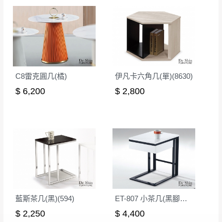
如欲放置營業場所及公開場合之商品則無享
至百貨公司卸貨區為限，恕無法送至指定樓面。
《 如
有商品一年保固之服務。
遇百貨周年慶期間，恕暫停百貨公司相關運送 》
無回收家具服務，若需回收家俱可聯絡當地請清潔隊
▪️
訂單成立
時請儘速於三日內完成付款，
交易恕不
回收,免付費清運專線：0800-085-717
殺價，商品均已最低價格售出
，且在特定時日會給
予折扣，請密切注意。
C8雷克圓几(橘)
伊凡卡六角几(單)(8630)
▪️
三
日內若未接獲您的匯款或轉帳通知，商品將不
$ 6,200
$ 2,800
予保留(訂單自動取消)。
▪️
無回收家具服務，若需回收家具可聯絡當地請清
潔隊回收,免付費清運專線：0800-085-717。
藍斯茶几(黑)(594)
ET-807 小茶几(黑腳白抽)
$ 2,250
$ 4,400