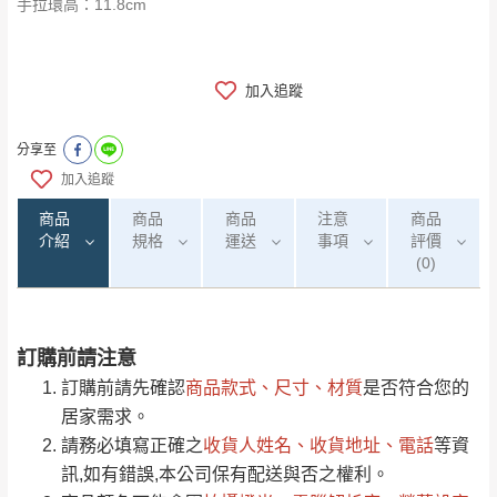
手拉環高：11.8cm
加入追蹤
分享至
加入追蹤
商品
商品
商品
注意
商品
介紹
規格
運送
事項
評價
(0)
訂購前請注意
0
注意事項：
/5
運 費 說 明
(0)筆
訂購前請先確認
商品款式、尺寸、材質
是否符合您的
由於
品項繁多，網頁無法及時更新，如有需
居家需求。
要購買商品，請於出發前來電或到「官方
請務必填寫正確之
收貨人姓名、收貨地址、電話
等資
全部
依評論高至低排列
偏遠地區
Line客服」來信確認商品是否有「現貨」與
運送地
區
運送費用
訊,如有錯誤,本公司保有配送與否之權利。
「金額」。
（請先線上詢問 LINE