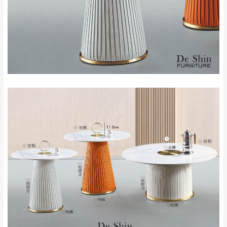
新北
法搬運上樓等因素，導致無法配送，
本公司
峽山區、石碇、坪
保有出貨的權利。
林、福隆、淡水山
保護物流人員的工作安全，賣家無提供吊掛
區、北投湖山路、
服務，若需以吊車或其他的吊掛方式吊運，
深坑山區
費用將由買方自行支付。
$ 9,000以上：免
因大型傢俱有組裝、配送的問題，並非一般
運費
快速到貨商品，無法指定特定時間送達，司
基隆
$ 9,000以下：
基隆山區
機當天到貨前皆會再與您通知，讓你不用整
NT$500元
天在家等貨，以節省您的寶貴時間。
＊A108產品另收運費
由於百貨公司配送較為不易，故暫無法配送
$ 9,000以上：免
至百貨公司內部。
卓蘭鎮、三灣、通
運費
霄山區、西湖、泰
苗栗
$ 9,000以下：
安鄉、大湖鄉、頭
發票寄送：
NT$500元
屋、獅潭鄉
若您選擇三聯式或索取兩聯式發票，發票將於商品
＊A108產品另收運費
完成出貨15個工作天另行寄出，另外約加上2~7個
工作天內送達，如遇國定假日將順延寄送。
配送天數：5~14天
到貨時間：指定送貨日當天以電話聯絡確認