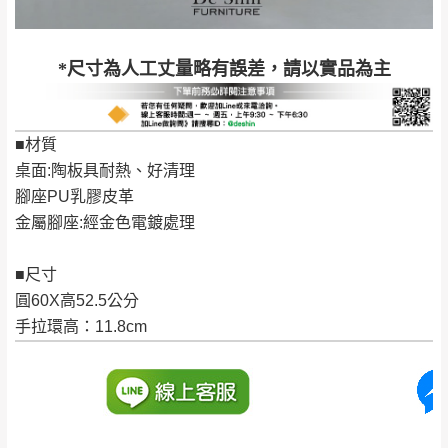
退換貨說明：
若收到不良品，請於到貨日起七日內通知本
｜周（一）配送部門固定公休無送貨｜
*尺寸為人工丈量略有誤差，請以實品為主
公司客服人員，我們將為您更換新品，運費
皆由本站負責，所有退回及換貨之商品必須
台北市、新北市地區固定每周(三)、(日)兩天收送貨
是全新狀態且完整包裝，床墊、床包、枕頭
■材質
類產品需為未拆封狀態(請保持商品、附件、
桌面:陶板具耐熱、好清理
包裝、廠商紙及所有附隨文件或資料之完整
暫無配送地區
：
彰化、南投、雲林、嘉義、台南、高
腳座PU乳膠皮革
性)，若未依照上述方式處理，恕無法接受退
雄、屏東、宜蘭、 花蓮、台東、金門、馬祖、澎湖地區
金屬腳座:經金色電鍍處理
貨。
（可於LINE線上詢問 →
@dershin
）
由於透過電腦螢幕選購商品，可能會因個人
■尺寸
電腦螢幕的設定色差或解析度等因素， 與實
圓60X高52.5公分
際商品的顏色、質感稍有不同，如因此而需
加收說明
手拉環高：11.8cm
退換貨，
需自付來回運費及人資成本
，請您
訂購前詳加確認。(包含商品尺寸是否合適)。
訂購前請確認商品尺寸，大型物件因為人工
丈量，難免會有些許誤差值(約正負0.5CM)
。
詳細尺寸以實品為主。
。