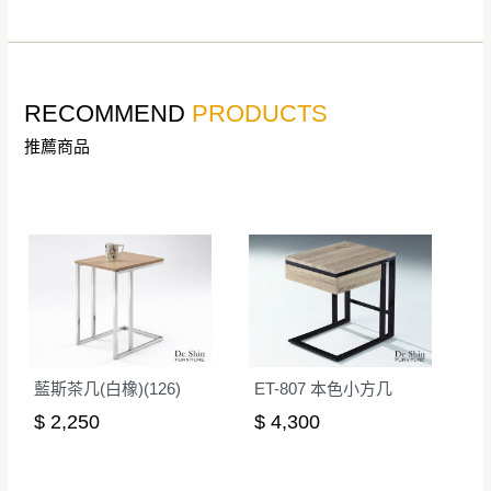
非因本公司問題而需退換貨，請於收到貨7日
其它注意事項
內通知客服人員(Line@ ID：
@dershin
)
，並
本司貨車運送如因路況不佳、天候惡劣、過於偏遠之
須保持商品全新狀態與完整包裝。鑑賞期間
RECOMMEND
PRODUCTS
山區內等，或收貨地點搬運過於困難等因素，導致無
若發生非本司因素致使之汙損破壞，恕無法
法順利配送，本公司除了盡最大努力完成配送外，視
推薦商品
辦理退換貨。
狀況保有出貨的權利。
台北市、新北市地區固定每周(三)、(日)兩天
保護物流人員的工作安全，賣家無提供吊掛服務，若
收送貨，敬請見諒！
需以吊車或其他的吊掛方式吊運，費用將由買方自行
本公司部份商品無維修服務，超過7日鑑賞
支付。
期，商品使用年限，因客人使用習慣、居家
因大型傢俱有組裝、配送的問題，並非一般快速到貨
環境不同。若屬人為因素導致商品損壞、零
商品，無法指定特定時間送達，司機當天到貨前皆會
件短缺，則維修、搬運費用，需由消費者自
再與您通知，讓您不用整天在家等貨，以免浪費你的
行吸收(另事先與消費者報價，消費者同意將
寶貴時間。
會進行維修)。
藍斯茶几(白橡)(126)
ET-807 本色小方几
如遇自然災害、政府宣布之災害警報等不可抗力情
到貨7日內為鑑賞期(注意:鑑賞期非試用期)，
$ 2,250
$ 4,300
事，而危及運送人員輸送之安全，本司得視狀況延後
若非商品品質瑕疵問題於鑑賞期內退貨之情
或停止運送服務。
形，我們需酌收退貨運費。
百貨公司配送暫無法配合開店前、閉店後時段，並送