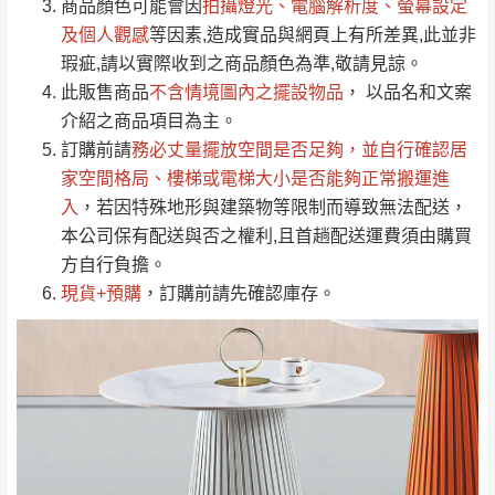
依評論低至高排列
只顯示附上圖片
商品顏色可能會
因
拍攝燈光、電腦解析度、螢幕設定
→
@dershin
）
若商品價格或庫存有異常，商家有權取消訂
及個人觀感
等因素,造成實品與網頁上有所差異,此並非
只顯示附上評論
瑕疵,請以實際收到之商品顏色為準,敬請見諒。
單。
部分網路商品恕無法更改原設計或客製，敬請
桃園
復興鄉
此販售商品
不含情境圖內之擺設物品
， 以品名和文案
見諒！
介紹之商品項目為主。
接單後二日內(不含例假日)，我們客服會與您
峨眉鄉、五峰鄉、
訂購前請
務必丈量擺放空間是否足夠
，並自行確認居
電話聯絡或E-Mail通知確認訂單。
橫山、北埔鄉、尖
家空間格局、
樓梯或電梯大小是否能夠正常搬運進
（線上客
服 LINE →
@dershin
）
石鄉、寶山鄉山
入
，若因特殊地形與建築物等限制而導致無法配送，
新竹
下單前先詢問是否現貨
，若未詢問下單後無
區、新埔山區、芎
本公司保有配送與否之權利,且首趟配送運費須由購買
現貨我們客服會再來電或E-Mail與您聯絡
林山區、關西 玉山
方自行負擔。
免 運
（洽詢方式請搜尋 L
ine ID →
@dershin
）
里
現貨+預購
，訂購前請先確認庫存。
費
運送範圍：限定北至基隆，南至苗栗，偏遠
地區恕無法提供運送 (詳見運送規章)。
台北
無
雙溪、貢寮、烏
配送範圍：
來、平溪、九份、
苗栗至基隆；其它地區暫不開放，如因特殊
石門、林口 下福
＊A108產品另收運費
地型限制(山區、鄉、鎮、村)、樓梯太小、無
里、新店山區、三