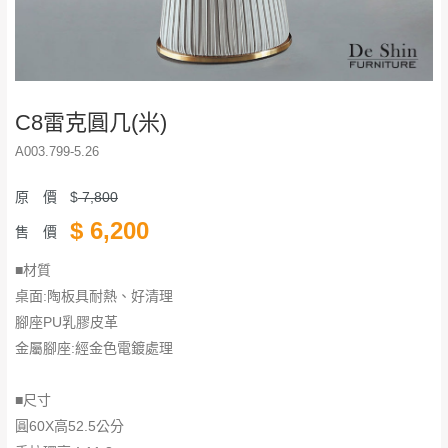
C8雷克圓几(米)
A003.799-5.26
原 價
$
7,800
$
6,200
售 價
■材質
桌面:陶板具耐熱、好清理
腳座PU乳膠皮革
金屬腳座:經金色電鍍處理
■尺寸
圓60X高52.5公分