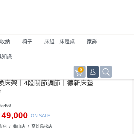
 收納
椅子
床組｜床邊桌
家飾
具知識
Back to list
0
亞獨立筒電動床墊-單人3尺｜台灣製
換床架｜4段關節調節｜德新床墊
1
5,400
49,000
ON SALE
崁店 / 龜山店 / 高雄鳥松店