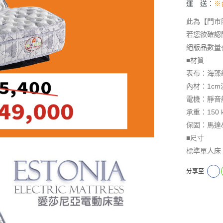
運 送：
※
此為【門市
若您欲確認
絕版品數量
■材質
表布：海藻
內材：1c
電機：靜音
承重：150 
保固：馬達
■尺寸
標準單人床：3
分享至