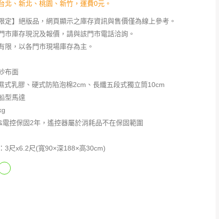
台北、新北、桃園、新竹，運費0元。
限定】絕版品，網頁顯示之庫存資訊與售價僅為線上參考。
門市庫存現況及報價，請與該門市電話洽詢。
有限，以各門市現場庫存為主。
紗布面
m濕式乳膠、硬式防陷泡棉2cm、長纖五段式獨立筒10cm
船型馬達
kg
&電控保固2年，遙控器屬於消耗品不在保固範圍
尺x6.2尺(寬90×深188×高30cm)