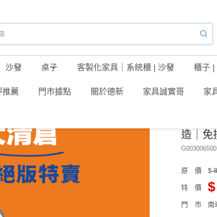
沙發
桌子
客製化家具｜系統櫃 | 沙發
櫃子 |
評推薦
門市據點
關於德新
家具誠實哥
家
單人3尺｜台灣製造｜免換床架｜4段關節調節｜德新床墊
愛莎尼
造｜免
G003006500
原 價
$
8
$
特 價
門 市
南