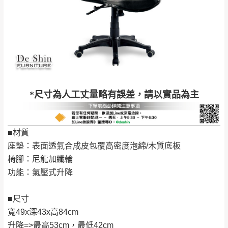
新北
法搬運上樓等因素，導致無法配送，
本公司
峽山區、石碇、坪
保有出貨的權利。
林、福隆、淡水山
保護物流人員的工作安全，賣家無提供吊掛
區、北投湖山路、
服務，若需以吊車或其他的吊掛方式吊運，
深坑山區
費用將由買方自行支付。
$ 9,000以上：免
因大型傢俱有組裝、配送的問題，並非一般
運費
快速到貨商品，無法指定特定時間送達，司
基隆
$ 9,000以下：
基隆山區
*尺寸為人工丈量略有誤差，請以實品為主
機當天到貨前皆會再與您通知，讓你不用整
NT$500元
天在家等貨，以節省您的寶貴時間。
＊A108產品另收運費
由於百貨公司配送較為不易，故暫無法配送
■材質
$ 9,000以上：免
至百貨公司內部。
卓蘭鎮、三灣、通
座墊：表面透氣合成皮包覆高密度泡綿/木質底板
運費
霄山區、西湖、泰
苗栗
椅腳：尼龍加纖輪
$ 9,000以下：
安鄉、大湖鄉、頭
發票寄送：
功能：氣壓式升降
NT$500元
屋、獅潭鄉
若您選擇三聯式或索取兩聯式發票，發票將於商品
＊A108產品另收運費
完成出貨15個工作天另行寄出，另外約加上2~7個
■尺寸
工作天內送達，如遇國定假日將順延寄送。
寬49x深43x高84cm
配送天數：5~14天
升降=>最高53cm，最低42cm
到貨時間：指定送貨日當天以電話聯絡確認