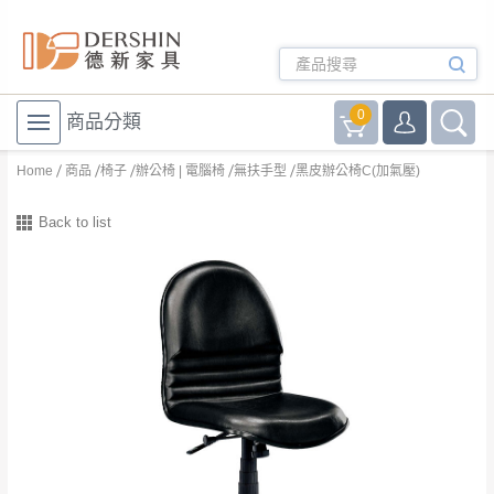
0
商品分類
Home
商品
椅子
辦公椅 | 電腦椅
無扶手型
黑皮辦公椅C(加氣壓)
Back to list