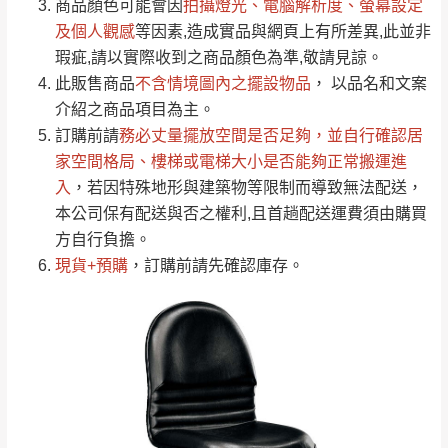
依評論低至高排列
只顯示附上圖片
商品顏色可能會
因
拍攝燈光、電腦解析度、螢幕設定
→
@dershin
）
若商品價格或庫存有異常，商家有權取消訂
及個人觀感
等因素,造成實品與網頁上有所差異,此並非
只顯示附上評論
瑕疵,請以實際收到之商品顏色為準,敬請見諒。
單。
部分網路商品恕無法更改原設計或客製，敬請
桃園
復興鄉
此販售商品
不含情境圖內之擺設物品
， 以品名和文案
見諒！
介紹之商品項目為主。
接單後二日內(不含例假日)，我們客服會與您
峨眉鄉、五峰鄉、
訂購前請
務必丈量擺放空間是否足夠
，並自行確認居
電話聯絡或E-Mail通知確認訂單。
橫山、北埔鄉、尖
家空間格局、
樓梯或電梯大小是否能夠正常搬運進
（線上客
服 LINE →
@dershin
）
石鄉、寶山鄉山
入
，若因特殊地形與建築物等限制而導致無法配送，
新竹
下單前先詢問是否現貨
，若未詢問下單後無
區、新埔山區、芎
本公司保有配送與否之權利,且首趟配送運費須由購買
現貨我們客服會再來電或E-Mail與您聯絡
林山區、關西 玉山
方自行負擔。
免 運
（洽詢方式請搜尋 L
ine ID →
@dershin
）
里
現貨+預購
，訂購前請先確認庫存。
費
運送範圍：限定北至基隆，南至苗栗，偏遠
地區恕無法提供運送 (詳見運送規章)。
台北
無
雙溪、貢寮、烏
配送範圍：
來、平溪、九份、
苗栗至基隆；其它地區暫不開放，如因特殊
石門、林口 下福
＊A108產品另收運費
地型限制(山區、鄉、鎮、村)、樓梯太小、無
里、新店山區、三