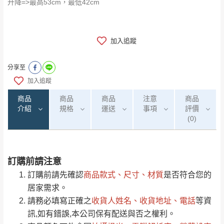
升降=>最高53cm，最低42cm
加入追蹤
分享至
加入追蹤
商品
商品
商品
注意
商品
介紹
規格
運送
事項
評價
(0)
訂購前請注意
0
注意事項：
/5
運 費 說 明
(0)筆
訂購前請先確認
商品款式、尺寸、材質
是否符合您的
由於
品項繁多，網頁無法及時更新，如有需
居家需求。
要購買商品，請於出發前來電或到「官方
請務必填寫正確之
收貨人姓名、收貨地址、電話
等資
全部
依評論高至低排列
偏遠地區
Line客服」來信確認商品是否有「現貨」與
運送地
區
運送費用
訊,如有錯誤,本公司保有配送與否之權利。
「金額」。
（請先線上詢問 LINE