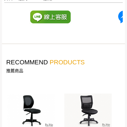
退換貨說明：
若收到不良品，請於到貨日起七日內通知本
｜周（一）配送部門固定公休無送貨｜
公司客服人員，我們將為您更換新品，運費
皆由本站負責，所有退回及換貨之商品必須
台北市、新北市地區固定每周(三)、(日)兩天收送貨
是全新狀態且完整包裝，床墊、床包、枕頭
類產品需為未拆封狀態(請保持商品、附件、
包裝、廠商紙及所有附隨文件或資料之完整
暫無配送地區
：
彰化、南投、雲林、嘉義、台南、高
性)，若未依照上述方式處理，恕無法接受退
雄、屏東、宜蘭、 花蓮、台東、金門、馬祖、澎湖地區
RECOMMEND
PRODUCTS
貨。
（可於LINE線上詢問 →
@dershin
）
推薦商品
由於透過電腦螢幕選購商品，可能會因個人
電腦螢幕的設定色差或解析度等因素， 與實
際商品的顏色、質感稍有不同，如因此而需
加收說明
退換貨，
需自付來回運費及人資成本
，請您
訂購前詳加確認。(包含商品尺寸是否合適)。
訂購前請確認商品尺寸，大型物件因為人工
丈量，難免會有些許誤差值(約正負0.5CM)
。
詳細尺寸以實品為主。
。