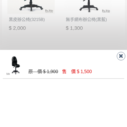
如欲放置營業場所及公開場合之商品則無享
至百貨公司卸貨區為限，恕無法送至指定樓面。
《 如
有商品一年保固之服務。
遇百貨周年慶期間，恕暫停百貨公司相關運送 》
黑皮辦公椅(3215B)
無手網布辦公椅(黑藍)
無回收家具服務，若需回收家俱可聯絡當地請清潔隊
▪️
訂單成立
時請儘速於三日內完成付款，
交易恕不
$ 2,000
$ 1,300
回收,免付費清運專線：0800-085-717
殺價，商品均已最低價格售出
，且在特定時日會給
予折扣，請密切注意。
▪️
三
日內若未接獲您的匯款或轉帳通知，商品將不
予保留(訂單自動取消)。
▪️
無回收家具服務，若需回收家具可聯絡當地請清
潔隊回收,免付費清運專線：0800-085-717。
原 價 $ 1,900
售 價 $ 1,500
氣壓升降兒童椅-粉紅(腳踏圈)
黑色網布辦公椅(坐墊PU成型泡棉)
$ 2,300
$ 2,100