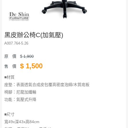
黑皮辦公椅C(加氣壓)
A007.764-5.26
原 價
$
1,900
$
1,500
售 價
■材質
座墊：表面透氣合成皮包覆高密度泡綿/木質底板
椅腳：尼龍加纖輪
功能：氣壓式升降
■尺寸
寬49x深43x高84cm