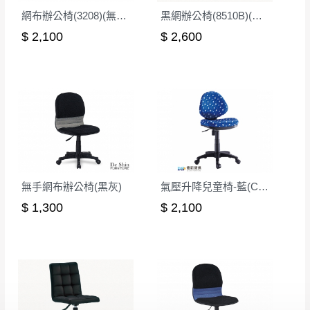
非因本公司問題而需退換貨，請於收到貨7日
網布辦公椅(3208)(無扶手)
黑網辦公椅(8510B)(無扶)
其它注意事項
內通知客服人員(Line@ ID：
@dershin
)
，並
$ 2,100
$ 2,600
本司貨車運送如因路況不佳、天候惡劣、過於偏遠之
須保持商品全新狀態與完整包裝。鑑賞期間
山區內等，或收貨地點搬運過於困難等因素，導致無
若發生非本司因素致使之汙損破壞，恕無法
法順利配送，本公司除了盡最大努力完成配送外，視
辦理退換貨。
狀況保有出貨的權利。
台北市、新北市地區固定每周(三)、(日)兩天
保護物流人員的工作安全，賣家無提供吊掛服務，若
收送貨，敬請見諒！
需以吊車或其他的吊掛方式吊運，費用將由買方自行
本公司部份商品無維修服務，超過7日鑑賞
支付。
期，商品使用年限，因客人使用習慣、居家
因大型傢俱有組裝、配送的問題，並非一般快速到貨
環境不同。若屬人為因素導致商品損壞、零
無手網布辦公椅(黑灰)
氣壓升降兒童椅-藍(CK-007)
商品，無法指定特定時間送達，司機當天到貨前皆會
件短缺，則維修、搬運費用，需由消費者自
$ 1,300
$ 2,100
再與您通知，讓您不用整天在家等貨，以免浪費你的
行吸收(另事先與消費者報價，消費者同意將
寶貴時間。
會進行維修)。
如遇自然災害、政府宣布之災害警報等不可抗力情
到貨7日內為鑑賞期(注意:鑑賞期非試用期)，
事，而危及運送人員輸送之安全，本司得視狀況延後
若非商品品質瑕疵問題於鑑賞期內退貨之情
或停止運送服務。
形，我們需酌收退貨運費。
百貨公司配送暫無法配合開店前、閉店後時段，並送