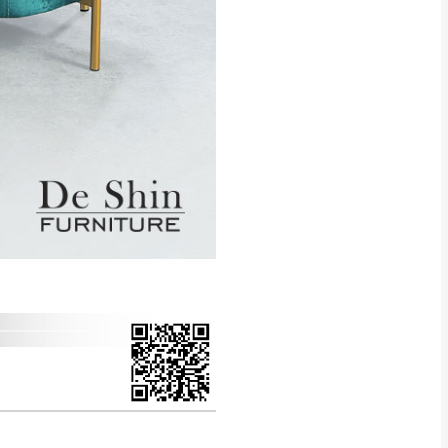
得視狀況延後或停止運送服
指定樓面。
《 如遇百貨周年慶
7