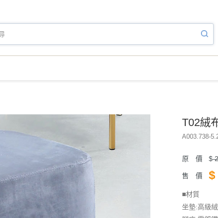
T02絨
A003.738-5.
原 價
$
2
$
售 價
■材質
坐墊:高級