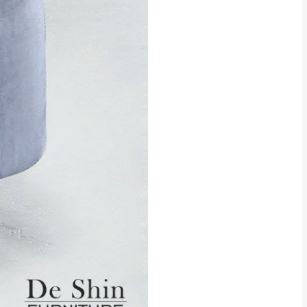
貢寮、烏來、平溪、九份、石
下福里、新店山區、三峽山區、
達，司機當天到貨前皆
林、福隆、淡水山區、北投湖山
路、深坑山區
基隆山區
加上2~7個工作天內
三灣、通霄山區、西湖、泰安
、大湖鄉、頭屋、獅潭鄉
，運費皆由本站負責，
未拆封狀態(請保持商
理，恕無法接受退貨。
 與實際商品的顏色、
加確認。(包含商品尺寸