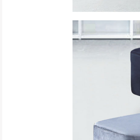
訂購前請確認商品
為主。
暫無配送地區
非因本公司問題而
：
彰化、南
（可於LINE線上詢問 →
狀態與完整包裝
@d
台北市、新北市地
本公司部份商品
加收說明
為因素導致商品
者同意將會進行維
到貨7日內為鑑
退貨運費。
如欲放置營業場
其它注意事項
▪️
訂單成立
時請儘速於
本司貨車運送如因路況不
請密切注意。
本公司除了盡最大努力完
▪️
三
日內若未接獲您的匯
保護物流人員的工作安全
▪️
無回收家具服務，若需回
因大型傢俱有組裝、配送
讓您不用整天在家等貨，