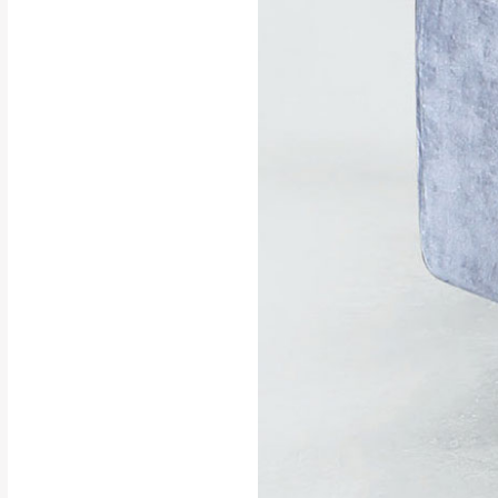
行支付。
新北
因大型傢俱有組
會再與您通知，
由於百貨公司配
基隆
發票寄送：
若您選擇三聯式或索取
送達，如遇國定假日將
苗栗
退換貨說明：
若收到不良品，
所有退回及換貨
品、附件、包裝
由於透過電腦螢
質感稍有不同，
是否合適)。