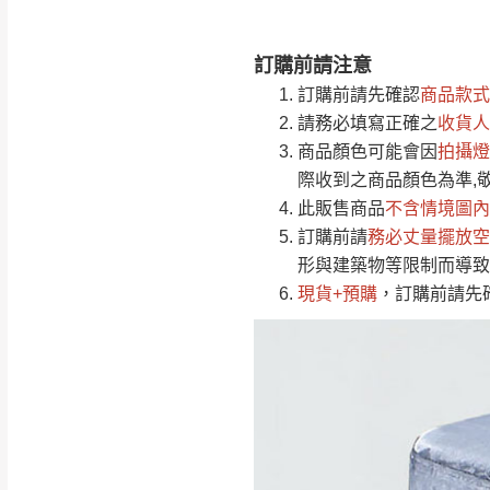
訂購前請注意
注意事項：
0
訂購前請先確認
商品款式
由於
品項繁多，
/5
請務必填寫正確之
收貨人
(0)筆
認商品是否有「
商品顏色可能會
因
拍攝燈
運送地
區
若商品價格或庫存有
際收到之商品顏色為準,
接單後二日內(不
此販售商品
不含情境圖內
訂購前請
（線上客
務必丈量擺放空
服 LIN
桃園
形與建築物等限制而導致
下單前先詢問是
現貨+預購
，訂購前請先
（洽詢方式請搜尋
運送範圍：限定北
新竹
配送範圍：
苗栗至基隆；其
台北
素，導致無法配
保護物流人員的