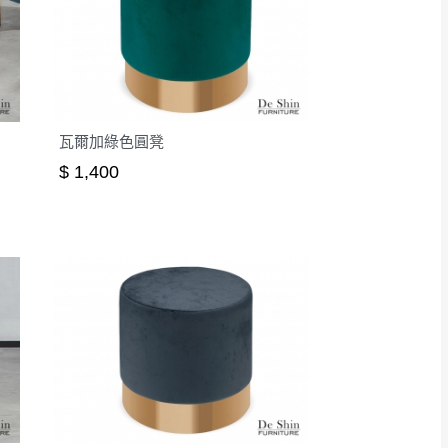
瓦爾加綠色圓凳
$ 1,400