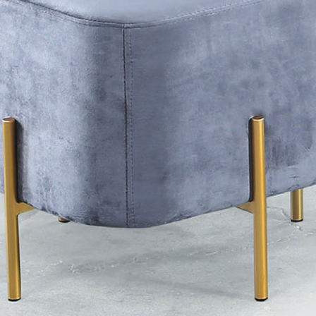
雙溪、
門、林口 
＊A108產品另收運費
裝、配送的問題，並非一般快速到貨商品，無法指定特定時間送
石碇、坪
讓你不用整天在家等貨，以節省您的寶貴時間。
送較為不易，故暫無法配送至百貨公司內部。
$ 9,000以上：免運費
$ 9,000以下：NT$500元
＊A108產品另收運費
兩聯式發票，發票將於商品完成出貨15個工作天另行寄出，另外約
$ 9,000以上：免運費
卓蘭鎮、
順延寄送。
$ 9,000以下：NT$500元
鄉
＊A108產品另收運費
請於到貨日起七日內通知本公司客服人員，我們將為您更換新品
配送天數：5~14天
之商品必須是全新狀態且完整包裝，床墊、床包、枕頭類產品需為
到貨時間：指定送貨日當天以電話聯絡確認
、廠商紙及所有附隨文件或資料之完整性)，若未依照上述方式處
幕選購商品，可能會因個人電腦螢幕的設定色差或解析度等因素，
｜周（一）配送部門固定公休無送貨｜
如因此而需退換貨，
需自付來回運費及人資成本
，請您訂購前詳
台北市、新北市地區固定每周(三)、(日)兩天收送貨