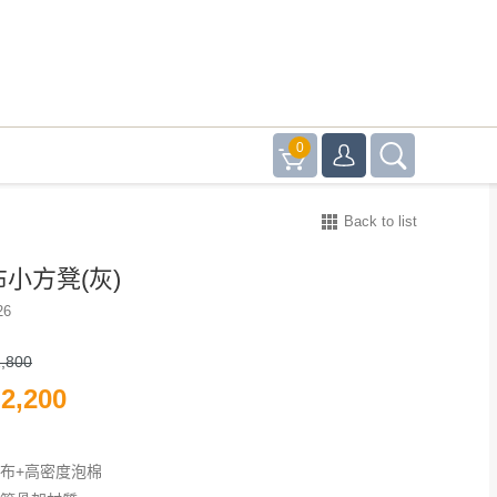
0
Back to list
布小方凳(灰)
26
,800
2,200
絨布+高密度泡棉