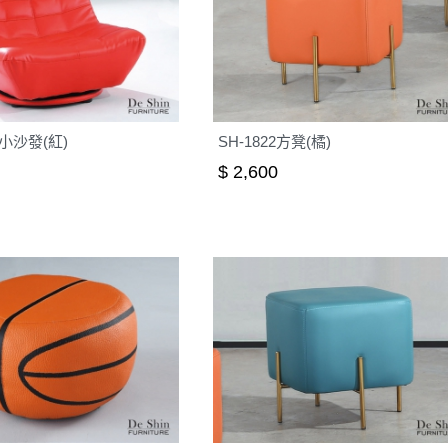
轉小沙發(紅)
SH-1822方凳(橘)
$ 2,600