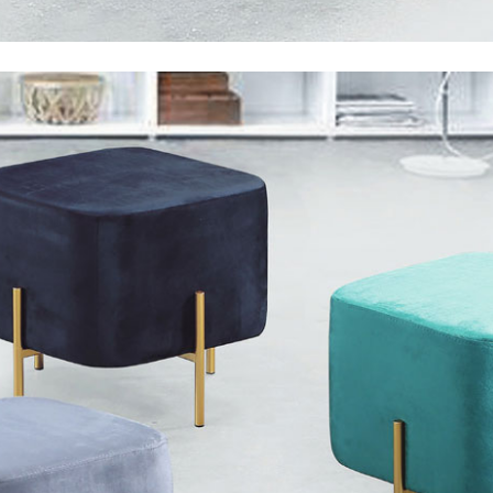
尺寸，大型物件因為人工丈量，難免會有些許誤差值(約正負0.5
需退換貨，請於收到貨7日內通知客服人員(Line@ ID：
@dersh
投、雲林、嘉義、台南、高雄、屏東、宜蘭、 花蓮、台東、金門
。鑑賞期間若發生非本司因素致使之汙損破壞，恕無法辦理退換
ershin
）
區固定每周(三)、(日)兩天收送貨，敬請見諒！
無維修服務，超過7日鑑賞期，商品使用年限，因客人使用習慣
損壞、零件短缺，則維修、搬運費用，需由消費者自行吸收(另事
修)。
賞期(注意:鑑賞期非試用期)，若非商品品質瑕疵問題於鑑賞期內
。
所及公開場合之商品則無享有商品一年保固之服務。
三日內完成付款，
交易恕不殺價，商品均已最低價格售出
，且在
佳、天候惡劣、過於偏遠之山區內等，或收貨地點搬運過於困難
成配送外，視狀況保有出貨的權利。
款或轉帳通知，商品將不予保留(訂單自動取消)。
，賣家無提供吊掛服務，若需以吊車或其他的吊掛方式吊運，費
收家具可聯絡當地請清潔隊回收,免付費清運專線：0800-085-7
的問題，並非一般快速到貨商品，無法指定特定時間送達，司機
以免浪費你的寶貴時間。