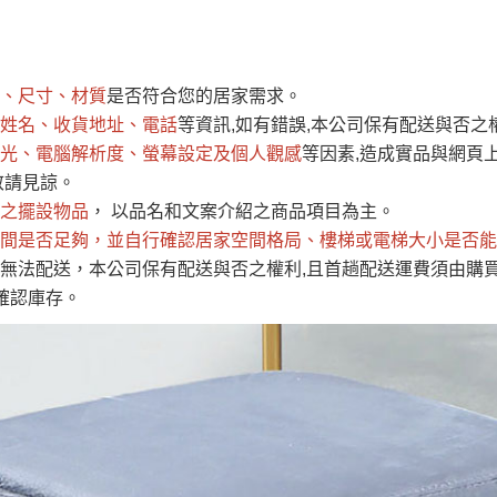
運 費 說 明
、尺寸、材質
是否符合您的居家需求。
網頁無法及時更新，如有需要購買商品，請於出發前來電或到「官方
姓名、收貨地址、電話
等資訊,如有錯誤,本公司保有配送與否之
全部
依評論高至低排列
依評論低至高排列
現貨」與 「金額」。
光、電腦解析度、螢幕設定及個人觀感
等因素,造成實品與網頁上
運送費用
異常，商家有權取消訂單。
部分網路商品恕無法更改原設計或
敬請見諒。
（請先
含例假日)，我們客服會與您電話聯絡或E-Mail通知確認訂單。
之擺設物品
， 以品名和文案介紹之商品項目為主。
間是否足夠
E →
@dershin
，並自行確認居家空間格局、
）
樓梯或電梯大小是否能
無法配送，本公司保有配送與否之權利,且首趟配送運費須由購
否現貨
，若未詢問下單後無現貨我們客服會再來電或E-Mail與您
確認庫存。
 L
ine ID →
@dershin
）
峨眉鄉、
至基隆，南至苗栗，偏遠地區恕無法提供運送 (詳見運送規章)
鄉、寶山
免 運 費
它地區暫不開放，如因特殊地型限制(山區、鄉、鎮、村)、樓梯
送，
本公司保有出貨的權利。
工作安全，賣家無提供吊掛服務，若需以吊車或其他的吊掛方式