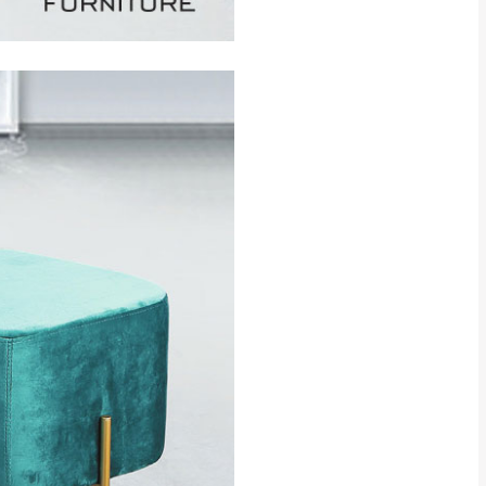
CM) 詳細尺寸以實品
in
)
，並須保持商品全新
、馬祖、澎湖地區
貨。
、居家環境不同。若屬人
先與消費者報價，消費
。
退貨之情形，我們需酌收
特定時日會給予折扣，
等因素，導致無法順利配送，
用將由買方自行支付。
17。
當天到貨前皆會再與您通知，