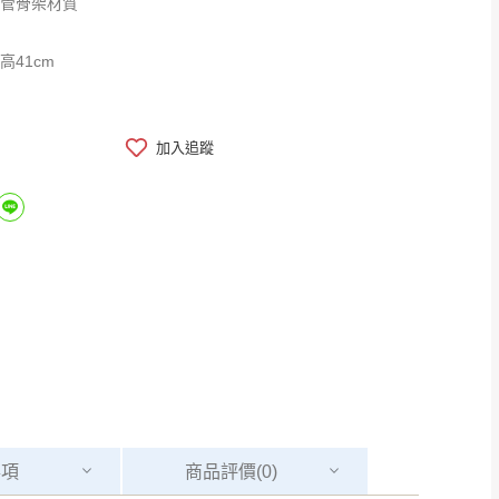
鐵管骨架材質
x高41cm
加入追蹤
事項
商品
評價(0)