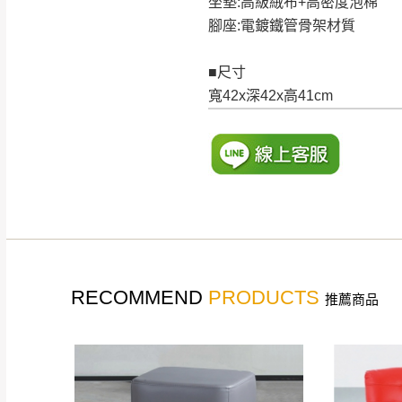
坐墊:高級絨布+高密度泡棉
腳座:電鍍鐵管骨架材質
■尺寸
寬42x深42x高41cm
RECOMMEND
PRODUCTS
推薦商品