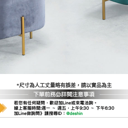
之災害警報等不可抗力情事，而危及運送人員輸送之安全，本司
開店前、閉店後時段，並送至百貨公司卸貨區為限，恕無法送至
關運送 》
家俱可聯絡當地請清潔隊回收,免付費清運專線：0800-085-71
*尺寸為人工丈量略有誤差，請以實品為主