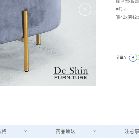
腳座:電鍍
■尺寸
寬42x深42
分享至
規格
商品
運送
注意