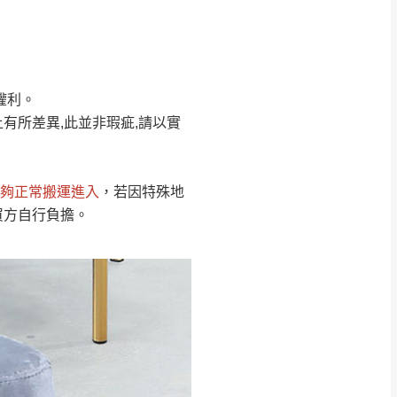
Line客服」來信確
權利。
只顯示附上圖片
只顯示附上評論
有所差異,此並非瑕疵,請以實
偏遠地區
客製，敬請見諒！
線上詢問 LINE →
@dershin
）
夠正常搬運進入
，若因特殊地
復興鄉
買方自行負擔。
聯絡
五峰鄉、橫山、北埔鄉、尖石
。
鄉山區、新埔山區、芎林山區、
關西 玉山里
太小、無法搬運上樓等因
無
吊運，費用將由買方自