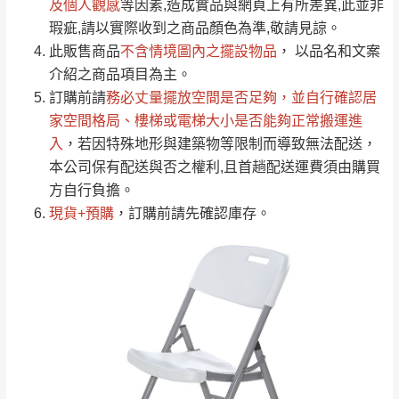
若商品價格或庫存有異常，商家有權取消訂
及個人觀感
等因素,造成實品與網頁上有所差異,此並非
只顯示附上評論
瑕疵,請以實際收到之商品顏色為準,敬請見諒。
單。
部分網路商品恕無法更改原設計或客製，敬請
桃園
復興鄉
此販售商品
不含情境圖內之擺設物品
， 以品名和文案
見諒！
介紹之商品項目為主。
接單後二日內(不含例假日)，我們客服會與您
峨眉鄉、五峰鄉、
訂購前請
務必丈量擺放空間是否足夠
，並自行確認居
電話聯絡或E-Mail通知確認訂單。
橫山、北埔鄉、尖
家空間格局、
樓梯或電梯大小是否能夠正常搬運進
（線上客
服 LINE →
@dershin
）
石鄉、寶山鄉山
入
，若因特殊地形與建築物等限制而導致無法配送，
新竹
下單前先詢問是否現貨
，若未詢問下單後無
區、新埔山區、芎
本公司保有配送與否之權利,且首趟配送運費須由購買
現貨我們客服會再來電或E-Mail與您聯絡
林山區、關西 玉山
方自行負擔。
免 運
（洽詢方式請搜尋 L
ine ID →
@dershin
）
里
現貨+預購
，訂購前請先確認庫存。
費
運送範圍：限定北至基隆，南至苗栗，偏遠
地區恕無法提供運送 (詳見運送規章)。
台北
無
雙溪、貢寮、烏
配送範圍：
來、平溪、九份、
苗栗至基隆；其它地區暫不開放，如因特殊
石門、林口 下福
＊A108產品另收運費
地型限制(山區、鄉、鎮、村)、樓梯太小、無
里、新店山區、三
新北
法搬運上樓等因素，導致無法配送，
本公司
峽山區、石碇、坪