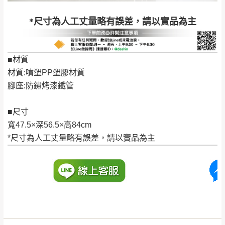
若收到不良品，請於到貨日起七日內通知本
｜周（一）配送部門固定公休無送貨｜
*尺寸為人工丈量略有誤差，請以實品為主
公司客服人員，我們將為您更換新品，運費
皆由本站負責，所有退回及換貨之商品必須
台北市、新北市地區固定每周(三)、(日)兩天收送貨
是全新狀態且完整包裝，床墊、床包、枕頭
■材質
類產品需為未拆封狀態(請保持商品、附件、
材質:噴塑PP塑膠材質
包裝、廠商紙及所有附隨文件或資料之完整
暫無配送地區
：
彰化、南投、雲林、嘉義、台南、高
腳座:防鏽烤漆鐵管
性)，若未依照上述方式處理，恕無法接受退
雄、屏東、宜蘭、 花蓮、台東、金門、馬祖、澎湖地區
貨。
（可於LINE線上詢問 →
@dershin
）
■尺寸
由於透過電腦螢幕選購商品，可能會因個人
寬47.5×深56.5×高84cm
電腦螢幕的設定色差或解析度等因素， 與實
​​​​​​​*尺寸為人工丈量略有誤差，請以實品為主
際商品的顏色、質感稍有不同，如因此而需
加收說明
退換貨，
需自付來回運費及人資成本
，請您
訂購前詳加確認。(包含商品尺寸是否合適)。
訂購前請確認商品尺寸，大型物件因為人工
丈量，難免會有些許誤差值(約正負0.5CM)
。
詳細尺寸以實品為主。
。
非因本公司問題而需退換貨，請於收到貨7日