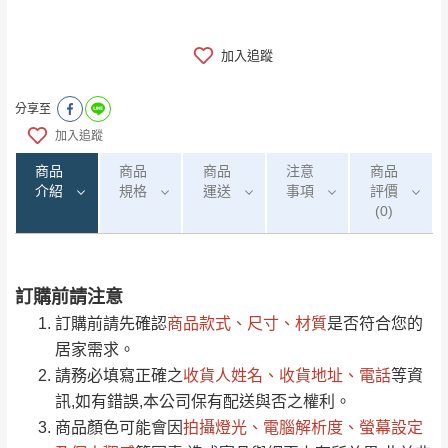
加入追蹤
分享至
加入追蹤
商品
商品
商品
注意
商品
介紹
規格
運送
事項
評價
(0)
訂購前請注意
0
注意事項：
/5
運 費 說 明
(0)筆
訂購前請先確認
商品款式、尺寸、材質
是否符合您的
由於
品項繁多，網頁無法及時更新，如有需
居家需求。
要購買商品，請於出發前來電或到「官方
請務必填寫正確之
收貨人姓名、收貨地址、電話
等資
全部
依評論高至低排列
偏遠地區
Line客服」來信確認商品是否有「現貨」與
運送地
區
運送費用
訊,如有錯誤,本公司保有配送與否之權利。
「金額」。
（請先線上詢問 LINE
依評論低至高排列
只顯示附上圖片
商品顏色可能會
因
拍攝燈光、電腦解析度、螢幕設定
→
@dershin
）