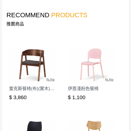
其它注意事項
內通知客服人員(Line@ ID：
@dershin
)
，並
RECOMMEND
PRODUCTS
本司貨車運送如因路況不佳、天候惡劣、過於偏遠之
須保持商品全新狀態與完整包裝。鑑賞期間
山區內等，或收貨地點搬運過於困難等因素，導致無
若發生非本司因素致使之汙損破壞，恕無法
推薦商品
法順利配送，本公司除了盡最大努力完成配送外，視
辦理退換貨。
狀況保有出貨的權利。
台北市、新北市地區固定每周(三)、(日)兩天
保護物流人員的工作安全，賣家無提供吊掛服務，若
收送貨，敬請見諒！
需以吊車或其他的吊掛方式吊運，費用將由買方自行
本公司部份商品無維修服務，超過7日鑑賞
支付。
期，商品使用年限，因客人使用習慣、居家
因大型傢俱有組裝、配送的問題，並非一般快速到貨
環境不同。若屬人為因素導致商品損壞、零
商品，無法指定特定時間送達，司機當天到貨前皆會
件短缺，則維修、搬運費用，需由消費者自
再與您通知，讓您不用整天在家等貨，以免浪費你的
行吸收(另事先與消費者報價，消費者同意將
雷克斯餐椅(布)(實木)(MI-744-1)
伊恩淺粉色餐椅
寶貴時間。
會進行維修)。
$ 3,860
$ 1,100
如遇自然災害、政府宣布之災害警報等不可抗力情
到貨7日內為鑑賞期(注意:鑑賞期非試用期)，
事，而危及運送人員輸送之安全，本司得視狀況延後
若非商品品質瑕疵問題於鑑賞期內退貨之情
或停止運送服務。
形，我們需酌收退貨運費。
百貨公司配送暫無法配合開店前、閉店後時段，並送
如欲放置營業場所及公開場合之商品則無享
至百貨公司卸貨區為限，恕無法送至指定樓面。
《 如