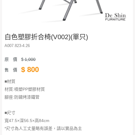
白色塑膠折合椅(V002)(單只)
A007.823-4.26
原 價
$
1,000
$
800
售 價
■材質
材質:噴塑PP塑膠材質
腳座:防鏽烤漆鐵管
​​​​​​​■尺寸
寬47.5×深56.5×高84cm
*尺寸為人工丈量略有誤差，請以實品為主