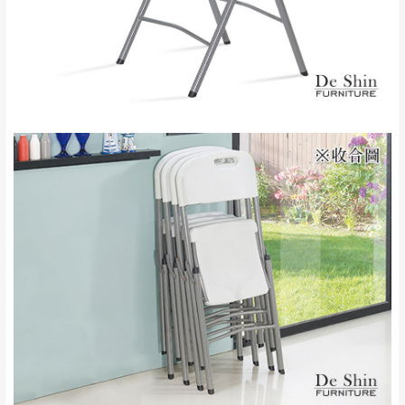
保有出貨的權利。
林、福隆、淡水山
保護物流人員的工作安全，賣家無提供吊掛
區、北投湖山路、
服務，若需以吊車或其他的吊掛方式吊運，
深坑山區
費用將由買方自行支付。
$ 9,000以上：免
因大型傢俱有組裝、配送的問題，並非一般
運費
快速到貨商品，無法指定特定時間送達，司
基隆
$ 9,000以下：
基隆山區
機當天到貨前皆會再與您通知，讓你不用整
NT$500元
天在家等貨，以節省您的寶貴時間。
＊A108產品另收運費
由於百貨公司配送較為不易，故暫無法配送
$ 9,000以上：免
至百貨公司內部。
卓蘭鎮、三灣、通
運費
霄山區、西湖、泰
苗栗
$ 9,000以下：
安鄉、大湖鄉、頭
發票寄送：
NT$500元
屋、獅潭鄉
若您選擇三聯式或索取兩聯式發票，發票將於商品
＊A108產品另收運費
完成出貨15個工作天另行寄出，另外約加上2~7個
工作天內送達，如遇國定假日將順延寄送。
配送天數：5~14天
到貨時間：指定送貨日當天以電話聯絡確認
退換貨說明：