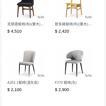
有商品一年保固之服務。
遇百貨周年慶期間，恕暫停百貨公司相關運送 》
無回收家具服務，若需回收家俱可聯絡當地請清潔隊
▪️
訂單成立
時請儘速於三日內完成付款，
交易恕不
回收,免付費清運專線：0800-085-717
殺價，商品均已最低價格售出
，且在特定時日會給
克榮德餐椅(布)(實木)(MI-713)
默多赫餐椅(布)(實木)(MI-469)
予折扣，請密切注意。
$ 4,510
$ 2,420
▪️
三
日內若未接獲您的匯款或轉帳通知，商品將不
予保留(訂單自動取消)。
▪️
無回收家具服務，若需回收家具可聯絡當地請清
潔隊回收,免付費清運專線：0800-085-717。
A351-1餐椅(淺灰皮)
F270 餐椅(灰)
$ 2,100
$ 2,900