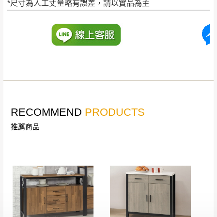
*尺寸為人工丈量略有誤差，請以實品為主
訂購前請確認商品尺寸，大型物件因為人工
丈量，難免會有些許誤差值(約正負0.5CM)
。
詳細尺寸以實品為主。
。
非因本公司問題而需退換貨，請於收到貨7日
其它注意事項
內通知客服人員(Line@ ID：
@dershin
)
，並
本司貨車運送如因路況不佳、天候惡劣、過於偏遠之
須保持商品全新狀態與完整包裝。鑑賞期間
山區內等，或收貨地點搬運過於困難等因素，導致無
若發生非本司因素致使之汙損破壞，恕無法
法順利配送，本公司除了盡最大努力完成配送外，視
辦理退換貨。
RECOMMEND
PRODUCTS
狀況保有出貨的權利。
台北市、新北市地區固定每周(三)、(日)兩天
保護物流人員的工作安全，賣家無提供吊掛服務，若
推薦商品
收送貨，敬請見諒！
需以吊車或其他的吊掛方式吊運，費用將由買方自行
本公司部份商品無維修服務，超過7日鑑賞
支付。
期，商品使用年限，因客人使用習慣、居家
因大型傢俱有組裝、配送的問題，並非一般快速到貨
環境不同。若屬人為因素導致商品損壞、零
商品，無法指定特定時間送達，司機當天到貨前皆會
件短缺，則維修、搬運費用，需由消費者自
再與您通知，讓您不用整天在家等貨，以免浪費你的
行吸收(另事先與消費者報價，消費者同意將
寶貴時間。
會進行維修)。
如遇自然災害、政府宣布之災害警報等不可抗力情