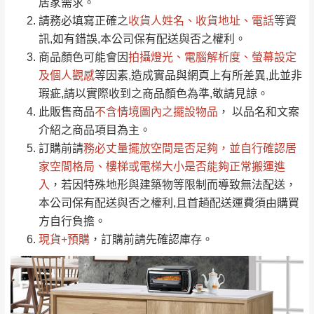
居家需求。
要購買商品，請於出發前來電或到「官方
請務必填寫正確之
收貨人姓名、收貨地址、電話
等資
全部
依評論高至低排列
偏遠地區
Line客服」來信確認商品是否有「現貨」與
運送地
區
運送費用
訊,如有錯誤,本公司保有配送與否之權利。
「金額」。
（請先線上詢問 LINE
依評論低至高排列
只顯示附上圖片
商品顏色可能會
因
拍攝燈光、電腦解析度、螢幕設定
→
@dershin
）
若商品價格或庫存有異常，商家有權取消訂
及個人觀感
等因素,造成實品與網頁上有所差異,此並非
只顯示附上評論
瑕疵,請以實際收到之商品顏色為準,敬請見諒。
單。
部分網路商品恕無法更改原設計或客製，敬請
桃園
復興鄉
此販售商品
不含情境圖內之擺設物品
， 以品名和文案
見諒！
介紹之商品項目為主。
接單後二日內(不含例假日)，我們客服會與您
峨眉鄉、五峰鄉、
訂購前請
務必丈量擺放空間是否足夠
，並自行確認居
電話聯絡或E-Mail通知確認訂單。
橫山、北埔鄉、尖
家空間格局、
樓梯或電梯大小是否能夠正常搬運進
（線上客
服 LINE →
@dershin
）
石鄉、寶山鄉山
入
，若因特殊地形與建築物等限制而導致無法配送，
新竹
下單前先詢問是否現貨
，若未詢問下單後無
區、新埔山區、芎
本公司保有配送與否之權利,且首趟配送運費須由購買
現貨我們客服會再來電或E-Mail與您聯絡
林山區、關西 玉山
方自行負擔。
免 運
（洽詢方式請搜尋 L
ine ID →
@dershin
）
里
現貨+預購
，訂購前請先確認庫存。
費
運送範圍：限定北至基隆，南至苗栗，偏遠
地區恕無法提供運送 (詳見運送規章)。
台北
無
雙溪、貢寮、烏