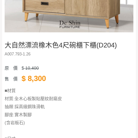
大自然漂流橡木色4尺碗櫃下櫃(D204)
A007.793-1.26
原 價
$
10,400
$
8,300
售 價
■材質
材質:全木心板製貼壓紋耐磨皮
抽屜:採高級鋼珠滑軌
腳座:實木製腳
(含岩板石)