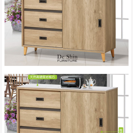
配送範圍：
來、平溪、九份、
苗栗至基隆；其它地區暫不開放，如因特殊
石門、林口 下福
＊A108產品另收運費
地型限制(山區、鄉、鎮、村)、樓梯太小、無
里、新店山區、三
新北
法搬運上樓等因素，導致無法配送，
本公司
峽山區、石碇、坪
保有出貨的權利。
林、福隆、淡水山
保護物流人員的工作安全，賣家無提供吊掛
區、北投湖山路、
服務，若需以吊車或其他的吊掛方式吊運，
深坑山區
費用將由買方自行支付。
$ 9,000以上：免
因大型傢俱有組裝、配送的問題，並非一般
運費
快速到貨商品，無法指定特定時間送達，司
基隆
$ 9,000以下：
基隆山區
機當天到貨前皆會再與您通知，讓你不用整
NT$500元
天在家等貨，以節省您的寶貴時間。
＊A108產品另收運費
由於百貨公司配送較為不易，故暫無法配送
$ 9,000以上：免
至百貨公司內部。
卓蘭鎮、三灣、通
運費
霄山區、西湖、泰
苗栗
$ 9,000以下：
安鄉、大湖鄉、頭
發票寄送：
NT$500元
屋、獅潭鄉
若您選擇三聯式或索取兩聯式發票，發票將於商品
＊A108產品另收運費