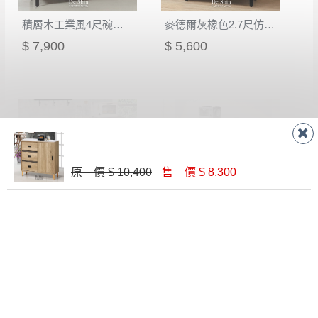
到貨7日內為鑑賞期(注意:鑑賞期非試用期)，
事，而危及運送人員輸送之安全，本司得視狀況延後
若非商品品質瑕疵問題於鑑賞期內退貨之情
積層木工業風4尺碗櫃下座(711)
麥德爾灰橡色2.7尺仿石面碗盤櫃下櫃(302)
或停止運送服務。
形，我們需酌收退貨運費。
$ 7,900
$ 5,600
百貨公司配送暫無法配合開店前、閉店後時段，並送
如欲放置營業場所及公開場合之商品則無享
至百貨公司卸貨區為限，恕無法送至指定樓面。
《 如
有商品一年保固之服務。
遇百貨周年慶期間，恕暫停百貨公司相關運送 》
無回收家具服務，若需回收家俱可聯絡當地請清潔隊
▪️
訂單成立
時請儘速於三日內完成付款，
交易恕不
回收,免付費清運專線：0800-085-717
殺價，商品均已最低價格售出
，且在特定時日會給
予折扣，請密切注意。
▪️
三
日內若未接獲您的匯款或轉帳通知，商品將不
原 價 $ 10,400
售 價 $ 8,300
予保留(訂單自動取消)。
積層木工業風5尺碗櫃下座(712)
麥德爾灰橡色5.3尺仿石面碗盤櫃下櫃(304)
▪️
無回收家具服務，若需回收家具可聯絡當地請清
$ 9,500
$ 9,800
潔隊回收,免付費清運專線：0800-085-717。