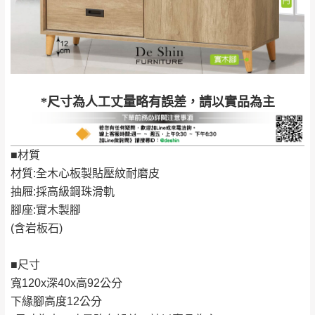
完成出貨15個工作天另行寄出，另外約加上2~7個
工作天內送達，如遇國定假日將順延寄送。
配送天數：5~14天
到貨時間：指定送貨日當天以電話聯絡確認
退換貨說明：
若收到不良品，請於到貨日起七日內通知本
｜周（一）配送部門固定公休無送貨｜
*尺寸為人工丈量略有誤差，請以實品為主
公司客服人員，我們將為您更換新品，運費
皆由本站負責，所有退回及換貨之商品必須
台北市、新北市地區固定每周(三)、(日)兩天收送貨
是全新狀態且完整包裝，床墊、床包、枕頭
■材質
類產品需為未拆封狀態(請保持商品、附件、
材質:全木心板製貼壓紋耐磨皮
包裝、廠商紙及所有附隨文件或資料之完整
暫無配送地區
：
彰化、南投、雲林、嘉義、台南、高
抽屜:採高級鋼珠滑軌
性)，若未依照上述方式處理，恕無法接受退
雄、屏東、宜蘭、 花蓮、台東、金門、馬祖、澎湖地區
腳座:實木製腳
貨。
（可於LINE線上詢問 →
@dershin
）
(含岩板石)
由於透過電腦螢幕選購商品，可能會因個人
電腦螢幕的設定色差或解析度等因素， 與實
■尺寸
際商品的顏色、質感稍有不同，如因此而需
加收說明
寬120x深40x高92公分
退換貨，
需自付來回運費及人資成本
，請您
下緣腳高度12公分
訂購前詳加確認。(包含商品尺寸是否合適)。