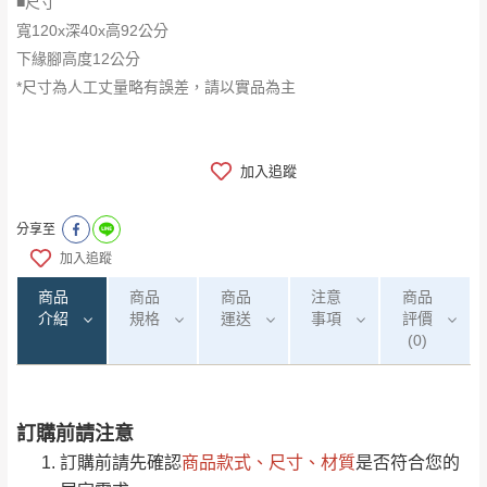
■尺寸
寬120x深40x高92公分
下緣腳高度12公分
*尺寸為人工丈量略有誤差，請以實品為主
加入追蹤
分享至
加入追蹤
商品
商品
商品
注意
商品
介紹
規格
運送
事項
評價
(0)
訂購前請注意
0
注意事項：
/5
運 費 說 明
(0)筆
訂購前請先確認
商品款式、尺寸、材質
是否符合您的
由於
品項繁多，網頁無法及時更新，如有需