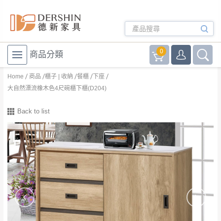
0
商品分類
Home
商品
櫃子 | 收納
餐櫃
下座
大自然漂流橡木色4尺碗櫃下櫃(D204)
Back to list