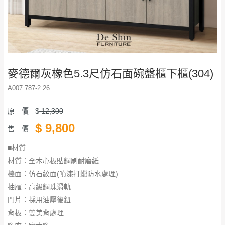
麥德爾灰橡色5.3尺仿石面碗盤櫃下櫃(304)
A007.787-2.26
原 價
$
12,300
$
9,800
售 價
■材質
材質：全木心板貼鋼刷耐磨紙
檯面：仿石紋面(噴漆打蠟防水處理)
抽屜：高級鋼珠滑軌
門片：採用油壓後鈕
背板：雙美背處理