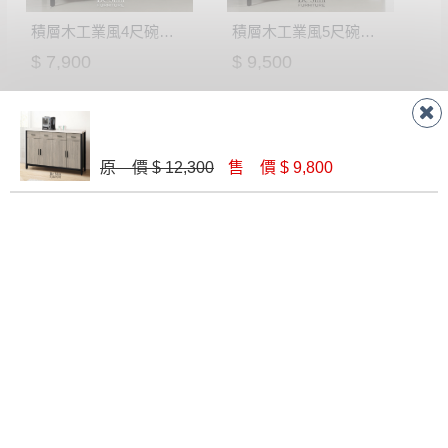
會進行維修)。
如遇自然災害、政府宣布之災害警報等不可抗力情
積層木工業風4尺碗櫃下座(711)
積層木工業風5尺碗櫃下座(712)
到貨7日內為鑑賞期(注意:鑑賞期非試用期)，
事，而危及運送人員輸送之安全，本司得視狀況延後
若非商品品質瑕疵問題於鑑賞期內退貨之情
$ 7,900
$ 9,500
或停止運送服務。
形，我們需酌收退貨運費。
百貨公司配送暫無法配合開店前、閉店後時段，並送
如欲放置營業場所及公開場合之商品則無享
至百貨公司卸貨區為限，恕無法送至指定樓面。
《 如
有商品一年保固之服務。
遇百貨周年慶期間，恕暫停百貨公司相關運送 》
原 價 $ 12,300
售 價 $ 9,800
無回收家具服務，若需回收家俱可聯絡當地請清潔隊
▪️
訂單成立
時請儘速於三日內完成付款，
交易恕不
回收,免付費清運專線：0800-085-717
殺價，商品均已最低價格售出
，且在特定時日會給
聯絡客服
予折扣，請密切注意。
▪️
三
日內若未接獲您的匯款或轉帳通知，商品將不
予保留(訂單自動取消)。
線 上
AM 9:30-PM 6:30
▪️
無回收家具服務，若需回收家具可聯絡當地請清
門 市
AM 9:30-PM 9:30
潔隊回收,免付費清運專線：0800-085-717。
門市據點
楊梅店
南崁店
桃園店
八德店
龜山店
新竹店