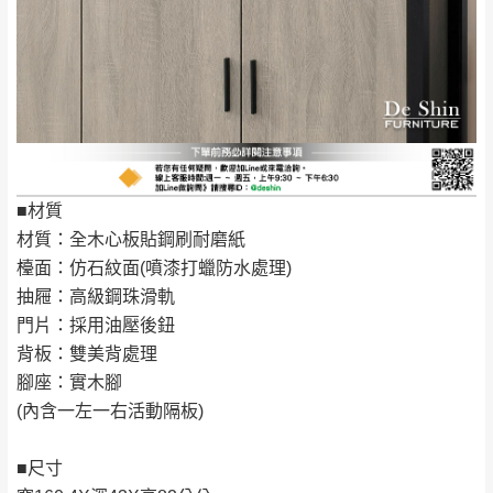
屋、獅潭鄉
若您選擇三聯式或索取兩聯式發票，發票將於商品
＊A108產品另收運費
完成出貨15個工作天另行寄出，另外約加上2~7個
工作天內送達，如遇國定假日將順延寄送。
配送天數：5~14天
到貨時間：指定送貨日當天以電話聯絡確認
退換貨說明：
若收到不良品，請於到貨日起七日內通知本
｜周（一）配送部門固定公休無送貨｜
公司客服人員，我們將為您更換新品，運費
■材質
皆由本站負責，所有退回及換貨之商品必須
台北市、新北市地區固定每周(三)、(日)兩天收送貨
材質：全木心板貼鋼刷耐磨紙
是全新狀態且完整包裝，床墊、床包、枕頭
檯面：仿石紋面(噴漆打蠟防水處理)
類產品需為未拆封狀態(請保持商品、附件、
抽屜：高級鋼珠滑軌
包裝、廠商紙及所有附隨文件或資料之完整
暫無配送地區
：
彰化、南投、雲林、嘉義、台南、高
門片：採用油壓後鈕
性)，若未依照上述方式處理，恕無法接受退
雄、屏東、宜蘭、 花蓮、台東、金門、馬祖、澎湖地區
背板：雙美背處理
貨。
（可於LINE線上詢問 →
@dershin
）
腳座：實木腳
由於透過電腦螢幕選購商品，可能會因個人
(內含一左一右活動隔板)
電腦螢幕的設定色差或解析度等因素， 與實
際商品的顏色、質感稍有不同，如因此而需
加收說明
■尺寸
退換貨，
需自付來回運費及人資成本
，請您