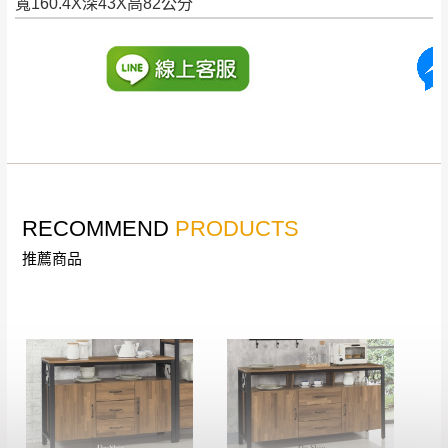
寬160.4X深43X高82公分
訂購前詳加確認。(包含商品尺寸是否合適)。
訂購前請確認商品尺寸，大型物件因為人工
丈量，難免會有些許誤差值(約正負0.5CM)
。
詳細尺寸以實品為主。
。
非因本公司問題而需退換貨，請於收到貨7日
其它注意事項
內通知客服人員(Line@ ID：
@dershin
)
，並
本司貨車運送如因路況不佳、天候惡劣、過於偏遠之
須保持商品全新狀態與完整包裝。鑑賞期間
山區內等，或收貨地點搬運過於困難等因素，導致無
若發生非本司因素致使之汙損破壞，恕無法
RECOMMEND
PRODUCTS
法順利配送，本公司除了盡最大努力完成配送外，視
辦理退換貨。
狀況保有出貨的權利。
推薦商品
台北市、新北市地區固定每周(三)、(日)兩天
保護物流人員的工作安全，賣家無提供吊掛服務，若
收送貨，敬請見諒！
需以吊車或其他的吊掛方式吊運，費用將由買方自行
本公司部份商品無維修服務，超過7日鑑賞
支付。
期，商品使用年限，因客人使用習慣、居家
因大型傢俱有組裝、配送的問題，並非一般快速到貨
環境不同。若屬人為因素導致商品損壞、零
商品，無法指定特定時間送達，司機當天到貨前皆會
件短缺，則維修、搬運費用，需由消費者自
再與您通知，讓您不用整天在家等貨，以免浪費你的
行吸收(另事先與消費者報價，消費者同意將
寶貴時間。