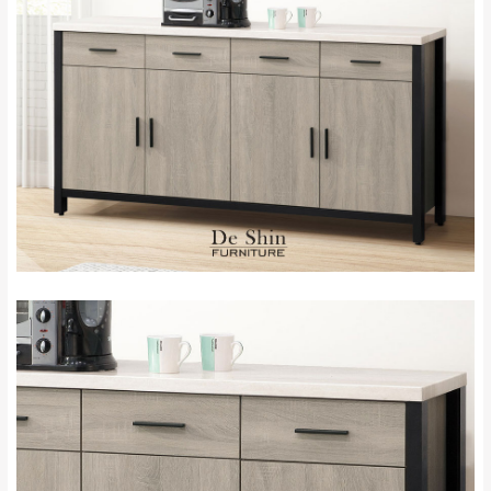
雙溪、貢寮、烏
配送範圍：
來、平溪、九份、
苗栗至基隆；其它地區暫不開放，如因特殊
石門、林口 下福
＊A108產品另收運費
地型限制(山區、鄉、鎮、村)、樓梯太小、無
里、新店山區、三
新北
法搬運上樓等因素，導致無法配送，
本公司
峽山區、石碇、坪
保有出貨的權利。
林、福隆、淡水山
保護物流人員的工作安全，賣家無提供吊掛
區、北投湖山路、
服務，若需以吊車或其他的吊掛方式吊運，
深坑山區
費用將由買方自行支付。
$ 9,000以上：免
因大型傢俱有組裝、配送的問題，並非一般
運費
快速到貨商品，無法指定特定時間送達，司
基隆
$ 9,000以下：
基隆山區
機當天到貨前皆會再與您通知，讓你不用整
NT$500元
天在家等貨，以節省您的寶貴時間。
＊A108產品另收運費
由於百貨公司配送較為不易，故暫無法配送
$ 9,000以上：免
至百貨公司內部。
卓蘭鎮、三灣、通
運費
霄山區、西湖、泰
苗栗
$ 9,000以下：
安鄉、大湖鄉、頭
發票寄送：
NT$500元