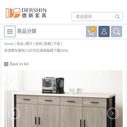
0
商品分類
Home
商品
櫃子 | 收納
餐櫃
下座
麥德爾灰橡色5.3尺仿石面碗盤櫃下櫃(304)
Back to list