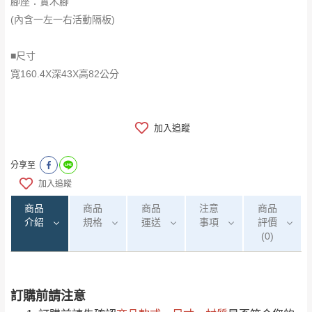
腳座：實木腳
(內含一左一右活動隔板)
■尺寸
寬160.4X深43X高82公分
加入追蹤
分享至
加入追蹤
商品
商品
商品
注意
商品
介紹
規格
運送
事項
評價
(0)
訂購前請注意
0
注意事項：
/5
(0)筆