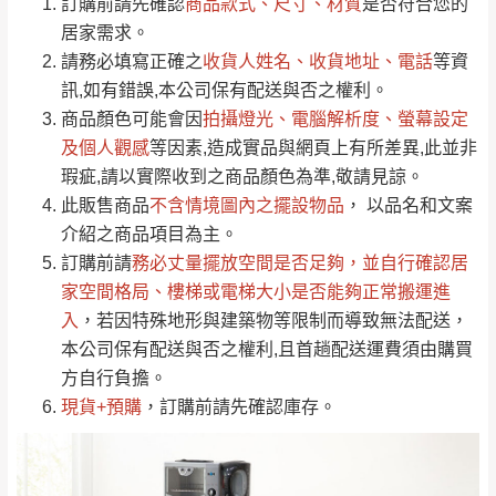
運 費 說 明
訂購前請先確認
商品款式、尺寸、材質
是否符合您的
由於
品項繁多，網頁無法及時更新，如有需
居家需求。
要購買商品，請於出發前來電或到「官方
請務必填寫正確之
收貨人姓名、收貨地址、電話
等資
全部
依評論高至低排列
偏遠地區
Line客服」來信確認商品是否有「現貨」與
運送地
區
運送費用
訊,如有錯誤,本公司保有配送與否之權利。
「金額」。
（請先線上詢問 LINE
依評論低至高排列
只顯示附上圖片
商品顏色可能會
因
拍攝燈光、電腦解析度、螢幕設定
→
@dershin
）
若商品價格或庫存有異常，商家有權取消訂
及個人觀感
等因素,造成實品與網頁上有所差異,此並非
只顯示附上評論
瑕疵,請以實際收到之商品顏色為準,敬請見諒。
單。
部分網路商品恕無法更改原設計或客製，敬請
桃園
復興鄉
此販售商品
不含情境圖內之擺設物品
， 以品名和文案
見諒！
介紹之商品項目為主。
接單後二日內(不含例假日)，我們客服會與您
峨眉鄉、五峰鄉、
訂購前請
務必丈量擺放空間是否足夠
，並自行確認居
電話聯絡或E-Mail通知確認訂單。
橫山、北埔鄉、尖
家空間格局、
樓梯或電梯大小是否能夠正常搬運進
（線上客
服 LINE →
@dershin
）
石鄉、寶山鄉山
入
，若因特殊地形與建築物等限制而導致無法配送，
新竹
下單前先詢問是否現貨
，若未詢問下單後無
區、新埔山區、芎
本公司保有配送與否之權利,且首趟配送運費須由購買
現貨我們客服會再來電或E-Mail與您聯絡
林山區、關西 玉山
方自行負擔。
免 運
（洽詢方式請搜尋 L
ine ID →
@dershin
）
里
現貨+預購
，訂購前請先確認庫存。
費
運送範圍：限定北至基隆，南至苗栗，偏遠
地區恕無法提供運送 (詳見運送規章)。
台北
無