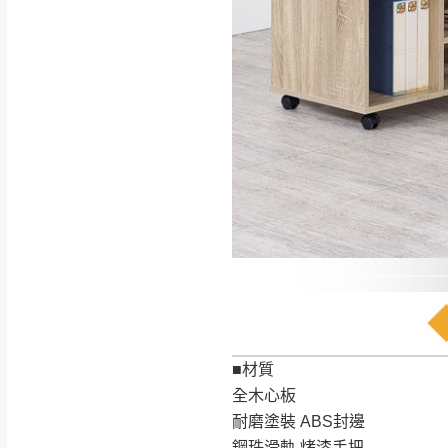
如遇自然災害、政府宣布
務。
百貨公司配送暫無法配合
期間，恕暫停百貨公司相
無回收家具服務，若需回收
■材質
全木心板
耐磨塗裝 ABS封邊
鋼珠滑軌 烤漆手把