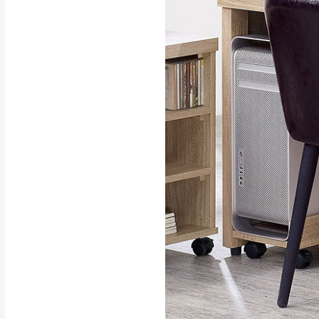
行支付。
新北
因大型傢俱有組
會再與您通知，
由於百貨公司配
基隆
發票寄送：
若您選擇三聯式或索取
送達，如遇國定假日將
苗栗
退換貨說明：
若收到不良品，
所有退回及換貨
品、附件、包裝
由於透過電腦螢
質感稍有不同，
是否合適)。