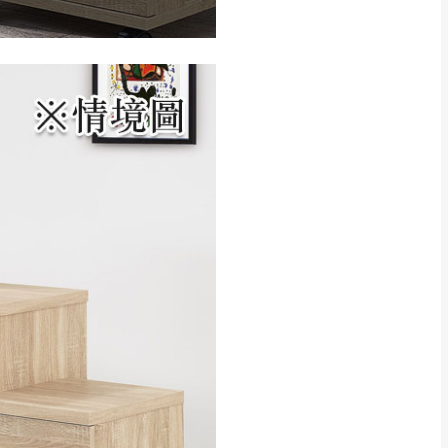
CM) 詳細尺寸以實品
in
)
，並須保持商品全新
、馬祖、澎湖地區
貨。
、居家環境不同。若屬人
先與消費者報價，消費
。
退貨之情形，我們需酌收
特定時日會給予折扣，
等因素，導致無法順利配送，
用將由買方自行支付。
17。
當天到貨前皆會再與您通知，