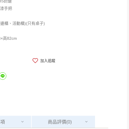
BS封邊
烤漆手把
邊櫃、活動櫃)(只有桌子)
×深58×高82cm
加入追蹤
事項
商品
評價(0)