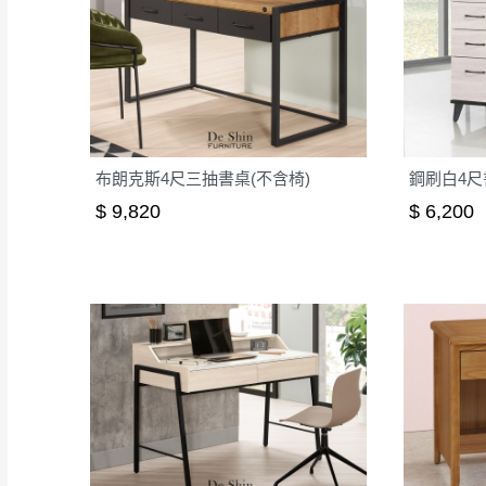
布朗克斯4尺三抽書桌(不含椅)
鋼刷白4尺書
$ 9,820
$ 6,200