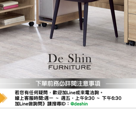
之災害警報等不可抗力情事，而危及運送人員輸送之安全，本司
開店前、閉店後時段，並送至百貨公司卸貨區為限，恕無法送至
關運送 》
家俱可聯絡當地請清潔隊回收,免付費清運專線：0800-085-71