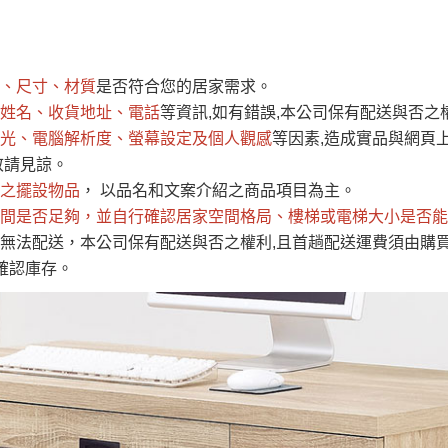
運 費 說 明
、尺寸、材質
是否符合您的居家需求。
網頁無法及時更新，如有需要購買商品，請於出發前來電或到「官方
姓名、收貨地址、電話
等資訊,如有錯誤,本公司保有配送與否之
全部
依評論高至低排列
依評論低至高排列
現貨」與 「金額」。
光、電腦解析度、螢幕設定及個人觀感
等因素,造成實品與網頁上
運送費用
異常，商家有權取消訂單。
部分網路商品恕無法更改原設計或
敬請見諒。
（請先
含例假日)，我們客服會與您電話聯絡或E-Mail通知確認訂單。
之擺設物品
， 以品名和文案介紹之商品項目為主。
間是否足夠
E →
@dershin
，並自行確認居家空間格局、
）
樓梯或電梯大小是否能
無法配送，本公司保有配送與否之權利,且首趟配送運費須由購
否現貨
，若未詢問下單後無現貨我們客服會再來電或E-Mail與您
確認庫存。
 L
ine ID →
@dershin
）
峨眉鄉、
至基隆，南至苗栗，偏遠地區恕無法提供運送 (詳見運送規章)
鄉、寶山
免 運 費
它地區暫不開放，如因特殊地型限制(山區、鄉、鎮、村)、樓梯
送，
本公司保有出貨的權利。
工作安全，賣家無提供吊掛服務，若需以吊車或其他的吊掛方式