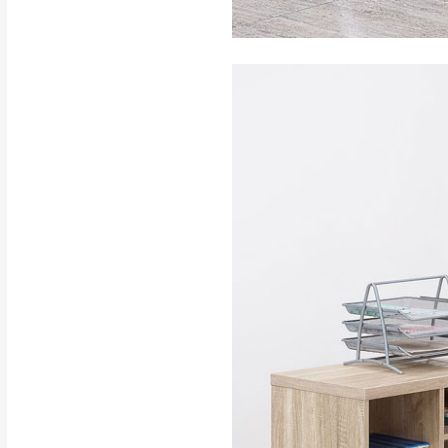
訂購前請確認商品
為主。
暫無配送地區
非因本公司問題而
：
彰化、南
（可於LINE線上詢問 →
狀態與完整包裝
@d
台北市、新北市地
本公司部份商品
加收說明
為因素導致商品
者同意將會進行維
到貨7日內為鑑
退貨運費。
如欲放置營業場
其它注意事項
▪️
訂單成立
時請儘速於
本司貨車運送如因路況不
請密切注意。
本公司除了盡最大努力完
▪️
三
日內若未接獲您的匯
保護物流人員的工作安全
▪️
無回收家具服務，若需回
因大型傢俱有組裝、配送
讓您不用整天在家等貨，