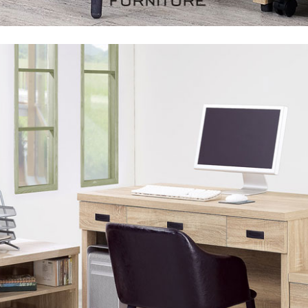
尺寸，大型物件因為人工丈量，難免會有些許誤差值(約正負0.5
需退換貨，請於收到貨7日內通知客服人員(Line@ ID：
@dersh
投、雲林、嘉義、台南、高雄、屏東、宜蘭、 花蓮、台東、金門
。鑑賞期間若發生非本司因素致使之汙損破壞，恕無法辦理退換
ershin
）
區固定每周(三)、(日)兩天收送貨，敬請見諒！
無維修服務，超過7日鑑賞期，商品使用年限，因客人使用習慣
損壞、零件短缺，則維修、搬運費用，需由消費者自行吸收(另事
修)。
賞期(注意:鑑賞期非試用期)，若非商品品質瑕疵問題於鑑賞期內
。
所及公開場合之商品則無享有商品一年保固之服務。
三日內完成付款，
交易恕不殺價，商品均已最低價格售出
，且在
佳、天候惡劣、過於偏遠之山區內等，或收貨地點搬運過於困難
成配送外，視狀況保有出貨的權利。
款或轉帳通知，商品將不予保留(訂單自動取消)。
，賣家無提供吊掛服務，若需以吊車或其他的吊掛方式吊運，費
收家具可聯絡當地請清潔隊回收,免付費清運專線：0800-085-7
的問題，並非一般快速到貨商品，無法指定特定時間送達，司機
以免浪費你的寶貴時間。