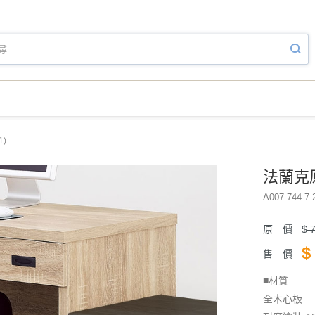
)
法蘭克原
A007.744-7.
原 價
$
7
$
售 價
■材質
全木心板