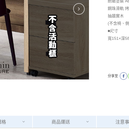
耐磨塗裝 A
鋼珠滑軌 
抽牆實木
(不含椅、側
■尺寸
​​​​​​​寬151
分享至
規格
商品
運送
注意