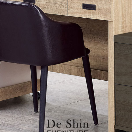
雙溪、
門、林口 
＊A108產品另收運費
裝、配送的問題，並非一般快速到貨商品，無法指定特定時間送
石碇、坪
讓你不用整天在家等貨，以節省您的寶貴時間。
送較為不易，故暫無法配送至百貨公司內部。
$ 9,000以上：免運費
$ 9,000以下：NT$500元
＊A108產品另收運費
兩聯式發票，發票將於商品完成出貨15個工作天另行寄出，另外約
$ 9,000以上：免運費
卓蘭鎮、
順延寄送。
$ 9,000以下：NT$500元
鄉
＊A108產品另收運費
請於到貨日起七日內通知本公司客服人員，我們將為您更換新品
配送天數：5~14天
之商品必須是全新狀態且完整包裝，床墊、床包、枕頭類產品需為
到貨時間：指定送貨日當天以電話聯絡確認
、廠商紙及所有附隨文件或資料之完整性)，若未依照上述方式處
幕選購商品，可能會因個人電腦螢幕的設定色差或解析度等因素，
｜周（一）配送部門固定公休無送貨｜
如因此而需退換貨，
需自付來回運費及人資成本
，請您訂購前詳
台北市、新北市地區固定每周(三)、(日)兩天收送貨