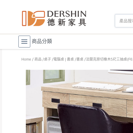
商品分類
Home
商品
桌子
電腦桌 | 書桌
書桌
法蘭克原切橡木5尺三抽桌(F61