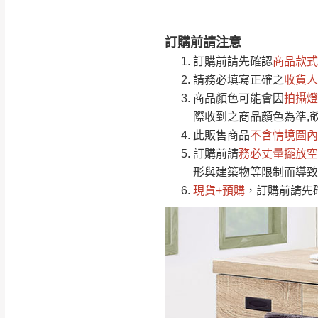
訂購前請注意
注意事項：
0
訂購前請先確認
商品款式
由於
品項繁多，
/5
請務必填寫正確之
收貨人
(0)筆
認商品是否有「
商品顏色可能會
因
拍攝燈
運送地
區
若商品價格或庫存有
際收到之商品顏色為準,
接單後二日內(不
此販售商品
不含情境圖內
訂購前請
（線上客
務必丈量擺放空
服 LIN
桃園
形與建築物等限制而導致
下單前先詢問是
現貨+預購
，訂購前請先
（洽詢方式請搜尋
運送範圍：限定北
新竹
配送範圍：
苗栗至基隆；其
台北
素，導致無法配
保護物流人員的