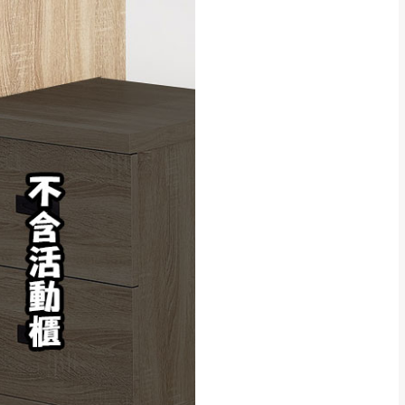
貢寮、烏來、平溪、九份、石
下福里、新店山區、三峽山區、
達，司機當天到貨前皆
林、福隆、淡水山區、北投湖山
路、深坑山區
基隆山區
加上2~7個工作天內
三灣、通霄山區、西湖、泰安
、大湖鄉、頭屋、獅潭鄉
，運費皆由本站負責，
未拆封狀態(請保持商
理，恕無法接受退貨。
 與實際商品的顏色、
加確認。(包含商品尺寸