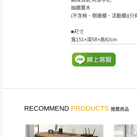
抽牆實木
(不含椅、側邊櫃、活動櫃)(只
■尺寸
寬151×深58×高82cm
RECOMMEND
PRODUCTS
推薦商品