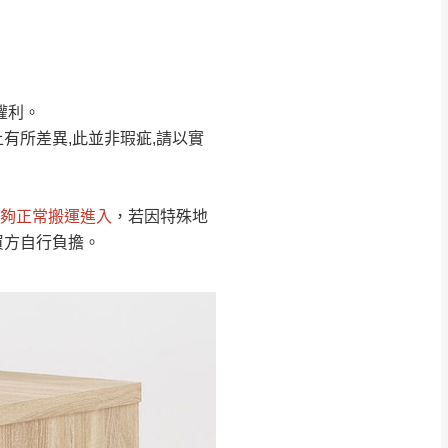
Line客服」來信確
權利。
只顯示附上圖片
只顯示附上評論
有所差異,此並非瑕疵,請以實
偏遠地區
客製，敬請見諒！
線上詢問 LINE →
@dershin
）
夠正常搬運進入
，若因特殊地
復興鄉
買方自行負擔。
聯絡
五峰鄉、橫山、北埔鄉、尖石
。
鄉山區、新埔山區、芎林山區、
關西 玉山里
太小、無法搬運上樓等因
無
吊運，費用將由買方自