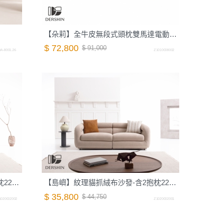
【朵莉】全牛皮無段式頭枕雙馬達電動沙發-198cm-摩卡棕｜德新家具
$ 72,800
$ 91,000
A-8001.26
Z1010008002
【島嶼】紋理貓抓絨布沙發-含2抱枕220cm-岩石灰｜德新家具
【島嶼】紋理貓抓絨布沙發-含2抱枕220cm-蜜茶棕｜德新家具
$ 35,800
$ 44,750
1020002002
Z1020002001