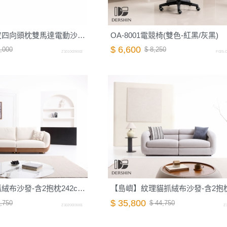
【墨爾】全牛皮四向頭枕雙馬達電動沙發-212cm-摩卡棕｜德新家具
OA-8001電競椅(雙色-紅黑/灰黑)
$ 6,600
,000
$ 8,250
Z1010009002
F025.O
【麥田】抗貓抓絨布沙發-含2抱枕242cm-棉花白｜德新家具
$ 35,800
,750
$ 44,750
Z1020003001
Z