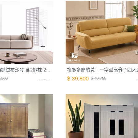
【山丘】紋理貓抓絨布沙發-含2抱枕-240cm-大麥白｜德新家具
拼多多簡約黃｜一字型高分子四人
$ 39,800
,500
$ 49,750
Z1020001001
S