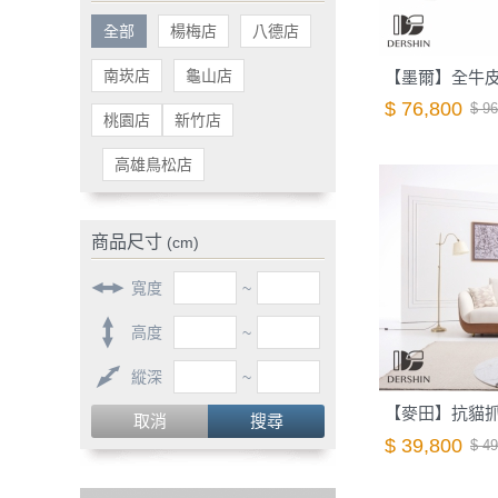
全部
楊梅店
八德店
南崁店
龜山店
$ 76,800
$ 96
桃園店
新竹店
高雄鳥松店
商品尺寸
(cm)
寬度
~
高度
~
縱深
~
取消
搜尋
$ 39,800
$ 49