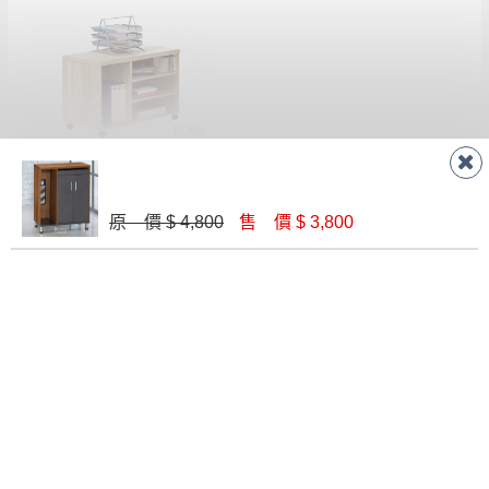
如欲放置營業場所及公開場合之商品則無享
至百貨公司卸貨區為限，恕無法送至指定樓面。
《 如
有商品一年保固之服務。
遇百貨周年慶期間，恕暫停百貨公司相關運送 》
無回收家具服務，若需回收家俱可聯絡當地請清潔隊
▪️
訂單成立
時請儘速於三日內完成付款，
交易恕不
回收,免付費清運專線：0800-085-717
殺價，商品均已最低價格售出
，且在特定時日會給
予折扣，請密切注意。
法蘭克原切橡木側邊櫃(F66)
▪️
三
日內若未接獲您的匯款或轉帳通知，商品將不
$ 2,900
予保留(訂單自動取消)。
原 價 $ 4,800
售 價 $ 3,800
▪️
無回收家具服務，若需回收家具可聯絡當地請清
潔隊回收,免付費清運專線：0800-085-717。
聯絡客服
線 上
AM 9:30-PM 6:30