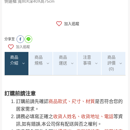
側邊櫃:寬80X深40X高75cm
加入追蹤
分享至
加入追蹤
商品
商品
商品
注意
商品
介紹
規格
運送
事項
評價
(0)
訂購前請注意
0
注意事項：
/5
運 費 說 明
(0)筆
訂購前請先確認
商品款式、尺寸、材質
是否符合您的
由於
品項繁多，網頁無法及時更新，如有需
居家需求。
要購買商品，請於出發前來電或到「官方
請務必填寫正確之
收貨人姓名、收貨地址、電話
等資
全部
依評論高至低排列
偏遠地區
Line客服」來信確認商品是否有「現貨」與
運送地
區
運送費用
訊,如有錯誤,本公司保有配送與否之權利。
「金額」。
（請先線上詢問 LINE