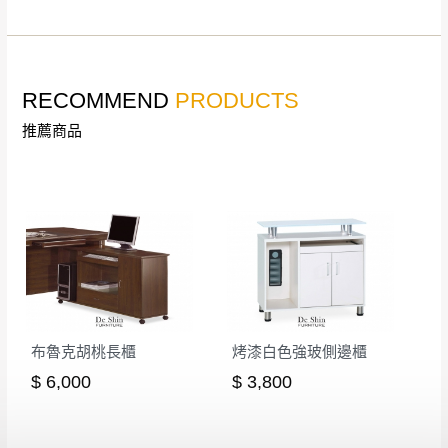
非因本公司問題而需退換貨，請於收到貨7日
其它注意事項
內通知客服人員(Line@ ID：
@dershin
)
，並
本司貨車運送如因路況不佳、天候惡劣、過於偏遠之
須保持商品全新狀態與完整包裝。鑑賞期間
RECOMMEND
PRODUCTS
山區內等，或收貨地點搬運過於困難等因素，導致無
若發生非本司因素致使之汙損破壞，恕無法
法順利配送，本公司除了盡最大努力完成配送外，視
推薦商品
辦理退換貨。
狀況保有出貨的權利。
台北市、新北市地區固定每周(三)、(日)兩天
保護物流人員的工作安全，賣家無提供吊掛服務，若
收送貨，敬請見諒！
需以吊車或其他的吊掛方式吊運，費用將由買方自行
本公司部份商品無維修服務，超過7日鑑賞
支付。
期，商品使用年限，因客人使用習慣、居家
因大型傢俱有組裝、配送的問題，並非一般快速到貨
環境不同。若屬人為因素導致商品損壞、零
商品，無法指定特定時間送達，司機當天到貨前皆會
件短缺，則維修、搬運費用，需由消費者自
再與您通知，讓您不用整天在家等貨，以免浪費你的
行吸收(另事先與消費者報價，消費者同意將
寶貴時間。
布魯克胡桃長櫃
烤漆白色強玻側邊櫃
會進行維修)。
如遇自然災害、政府宣布之災害警報等不可抗力情
到貨7日內為鑑賞期(注意:鑑賞期非試用期)，
$ 6,000
$ 3,800
事，而危及運送人員輸送之安全，本司得視狀況延後
若非商品品質瑕疵問題於鑑賞期內退貨之情
或停止運送服務。
形，我們需酌收退貨運費。
百貨公司配送暫無法配合開店前、閉店後時段，並送