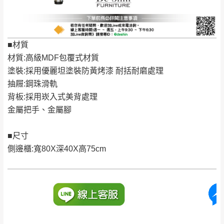
退換貨說明：
若收到不良品，請於到貨日起七日內通知本
｜周（一）配送部門固定公休無送貨｜
公司客服人員，我們將為您更換新品，運費
■材質
皆由本站負責，所有退回及換貨之商品必須
台北市、新北市地區固定每周(三)、(日)兩天收送貨
材質:高級MDF包覆式材質
是全新狀態且完整包裝，床墊、床包、枕頭
塗裝:採用優麗坦塗裝防黃烤漆 耐括耐磨處理
類產品需為未拆封狀態(請保持商品、附件、
抽屜:鋼珠滑軌
包裝、廠商紙及所有附隨文件或資料之完整
暫無配送地區
：
彰化、南投、雲林、嘉義、台南、高
背板:採用崁入式美背處理
性)，若未依照上述方式處理，恕無法接受退
雄、屏東、宜蘭、 花蓮、台東、金門、馬祖、澎湖地區
金屬把手、金屬腳
貨。
（可於LINE線上詢問 →
@dershin
）
由於透過電腦螢幕選購商品，可能會因個人
■尺寸
電腦螢幕的設定色差或解析度等因素， 與實
側邊櫃:寬80X深40X高75cm
際商品的顏色、質感稍有不同，如因此而需
加收說明
退換貨，
需自付來回運費及人資成本
，請您
訂購前詳加確認。(包含商品尺寸是否合適)。
訂購前請確認商品尺寸，大型物件因為人工
丈量，難免會有些許誤差值(約正負0.5CM)
。
詳細尺寸以實品為主。
。