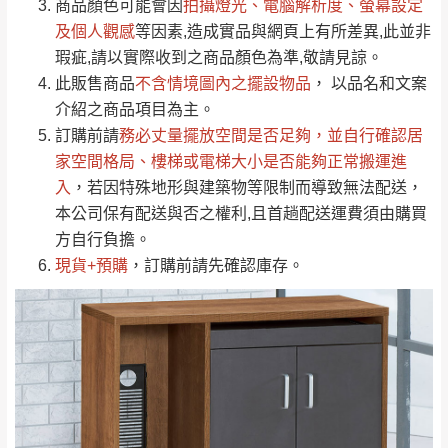
依評論低至高排列
只顯示附上圖片
商品顏色可能會
因
拍攝燈光、電腦解析度、螢幕設定
→
@dershin
）
若商品價格或庫存有異常，商家有權取消訂
及個人觀感
等因素,造成實品與網頁上有所差異,此並非
只顯示附上評論
瑕疵,請以實際收到之商品顏色為準,敬請見諒。
單。
部分網路商品恕無法更改原設計或客製，敬請
桃園
復興鄉
此販售商品
不含情境圖內之擺設物品
， 以品名和文案
見諒！
介紹之商品項目為主。
接單後二日內(不含例假日)，我們客服會與您
峨眉鄉、五峰鄉、
訂購前請
務必丈量擺放空間是否足夠
，並自行確認居
電話聯絡或E-Mail通知確認訂單。
橫山、北埔鄉、尖
家空間格局、
樓梯或電梯大小是否能夠正常搬運進
（線上客
服 LINE →
@dershin
）
石鄉、寶山鄉山
入
，若因特殊地形與建築物等限制而導致無法配送，
新竹
下單前先詢問是否現貨
，若未詢問下單後無
區、新埔山區、芎
本公司保有配送與否之權利,且首趟配送運費須由購買
現貨我們客服會再來電或E-Mail與您聯絡
林山區、關西 玉山
方自行負擔。
免 運
（洽詢方式請搜尋 L
ine ID →
@dershin
）
里
現貨+預購
，訂購前請先確認庫存。
費
運送範圍：限定北至基隆，南至苗栗，偏遠
地區恕無法提供運送 (詳見運送規章)。
台北
無
雙溪、貢寮、烏
配送範圍：
來、平溪、九份、
苗栗至基隆；其它地區暫不開放，如因特殊
石門、林口 下福
＊A108產品另收運費
地型限制(山區、鄉、鎮、村)、樓梯太小、無
里、新店山區、三