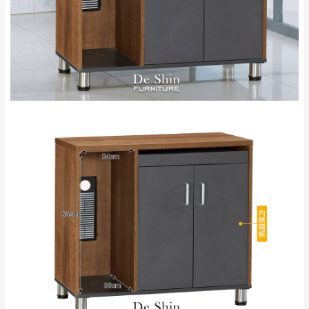
新北
法搬運上樓等因素，導致無法配送，
本公司
峽山區、石碇、坪
保有出貨的權利。
林、福隆、淡水山
保護物流人員的工作安全，賣家無提供吊掛
區、北投湖山路、
服務，若需以吊車或其他的吊掛方式吊運，
深坑山區
費用將由買方自行支付。
$ 9,000以上：免
因大型傢俱有組裝、配送的問題，並非一般
運費
快速到貨商品，無法指定特定時間送達，司
基隆
$ 9,000以下：
基隆山區
機當天到貨前皆會再與您通知，讓你不用整
NT$500元
天在家等貨，以節省您的寶貴時間。
＊A108產品另收運費
由於百貨公司配送較為不易，故暫無法配送
$ 9,000以上：免
至百貨公司內部。
卓蘭鎮、三灣、通
運費
霄山區、西湖、泰
苗栗
$ 9,000以下：
安鄉、大湖鄉、頭
發票寄送：
NT$500元
屋、獅潭鄉
若您選擇三聯式或索取兩聯式發票，發票將於商品
＊A108產品另收運費
完成出貨15個工作天另行寄出，另外約加上2~7個
工作天內送達，如遇國定假日將順延寄送。
配送天數：5~14天
到貨時間：指定送貨日當天以電話聯絡確認