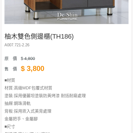
柚木雙色側邊櫃(TH186)
A007.721-2.26
原 價
$
4,800
$
3,800
售 價
■材質
材質:高級MDF包覆式材質
塗裝:採用優麗坦塗裝防黃烤漆 耐括耐磨處理
抽屜:鋼珠滑軌
背板:採用崁入式美背處理
金屬把手、金屬腳
​​​​​​​■尺寸