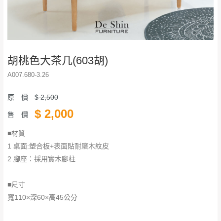
胡桃色大茶几(603胡)
A007.680-3.26
原 價
$
2,500
$
2,000
售 價
■材質
1 桌面:塑合板+表面貼耐磨木紋皮
2 腳座：採用實木腳柱
■尺寸
寬110×深60×高45公分