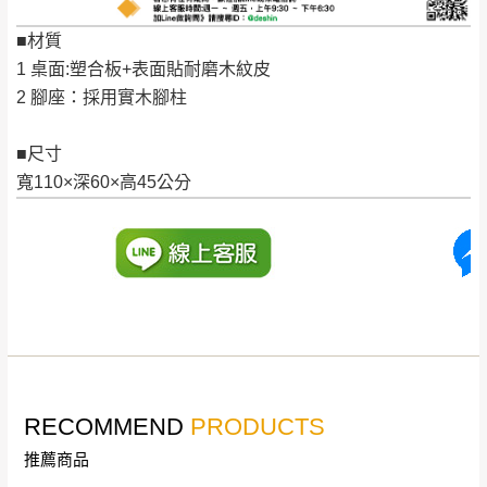
公司客服人員，我們將為您更換新品，運費
■材質
皆由本站負責，所有退回及換貨之商品必須
台北市、新北市地區固定每周(三)、(日)兩天收送貨
1 桌面:塑合板+表面貼耐磨木紋皮
是全新狀態且完整包裝，床墊、床包、枕頭
2 腳座：採用實木腳柱
類產品需為未拆封狀態(請保持商品、附件、
包裝、廠商紙及所有附隨文件或資料之完整
暫無配送地區
：
彰化、南投、雲林、嘉義、台南、高
■尺寸
性)，若未依照上述方式處理，恕無法接受退
雄、屏東、宜蘭、 花蓮、台東、金門、馬祖、澎湖地區
寬110×深60×高45公分
貨。
（可於LINE線上詢問 →
@dershin
）
由於透過電腦螢幕選購商品，可能會因個人
電腦螢幕的設定色差或解析度等因素， 與實
際商品的顏色、質感稍有不同，如因此而需
加收說明
退換貨，
需自付來回運費及人資成本
，請您
訂購前詳加確認。(包含商品尺寸是否合適)。
訂購前請確認商品尺寸，大型物件因為人工
丈量，難免會有些許誤差值(約正負0.5CM)
。
RECOMMEND
PRODUCTS
詳細尺寸以實品為主。
。
非因本公司問題而需退換貨，請於收到貨7日
推薦商品
其它注意事項
內通知客服人員(Line@ ID：
@dershin
)
，並