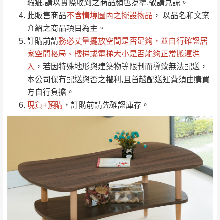
瑕疵,請以實際收到之商品顏色為準,敬請見諒。
單。
部分網路商品恕無法更改原設計或客製，敬請
桃園
復興鄉
此販售商品
不含情境圖內之擺設物品
， 以品名和文案
見諒！
介紹之商品項目為主。
接單後二日內(不含例假日)，我們客服會與您
峨眉鄉、五峰鄉、
訂購前請
務必丈量擺放空間是否足夠
，並自行確認居
電話聯絡或E-Mail通知確認訂單。
橫山、北埔鄉、尖
家空間格局、
樓梯或電梯大小是否能夠正常搬運進
（線上客
服 LINE →
@dershin
）
石鄉、寶山鄉山
入
，若因特殊地形與建築物等限制而導致無法配送，
新竹
下單前先詢問是否現貨
，若未詢問下單後無
區、新埔山區、芎
本公司保有配送與否之權利,且首趟配送運費須由購買
現貨我們客服會再來電或E-Mail與您聯絡
林山區、關西 玉山
方自行負擔。
免 運
（洽詢方式請搜尋 L
ine ID →
@dershin
）
里
現貨+預購
，訂購前請先確認庫存。
費
運送範圍：限定北至基隆，南至苗栗，偏遠
地區恕無法提供運送 (詳見運送規章)。
台北
無
雙溪、貢寮、烏
配送範圍：
來、平溪、九份、
苗栗至基隆；其它地區暫不開放，如因特殊
石門、林口 下福
＊A108產品另收運費
地型限制(山區、鄉、鎮、村)、樓梯太小、無
里、新店山區、三
新北
法搬運上樓等因素，導致無法配送，
本公司
峽山區、石碇、坪
保有出貨的權利。
林、福隆、淡水山