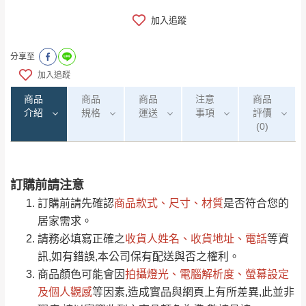
加入追蹤
分享至
加入追蹤
商品
商品
商品
注意
商品
介紹
規格
運送
事項
評價
(0)
訂購前請注意
0
注意事項：
/5
運 費 說 明
(0)筆
訂購前請先確認
商品款式、尺寸、材質
是否符合您的
由於
品項繁多，網頁無法及時更新，如有需
居家需求。
要購買商品，請於出發前來電或到「官方
請務必填寫正確之
收貨人姓名、收貨地址、電話
等資
全部
依評論高至低排列
偏遠地區
Line客服」來信確認商品是否有「現貨」與
運送地
區
運送費用
訊,如有錯誤,本公司保有配送與否之權利。
「金額」。
（請先線上詢問 LINE
依評論低至高排列
只顯示附上圖片
商品顏色可能會
因
拍攝燈光、電腦解析度、螢幕設定
→
@dershin
）
若商品價格或庫存有異常，商家有權取消訂
及個人觀感
等因素,造成實品與網頁上有所差異,此並非
只顯示附上評論