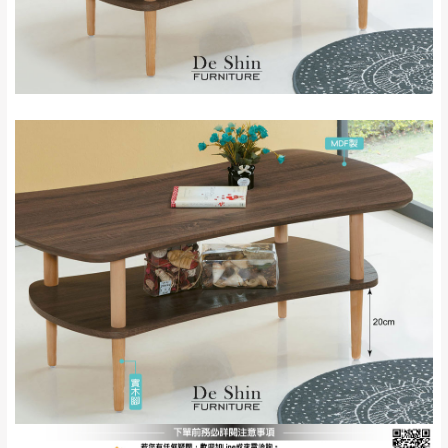
保護物流人員的工作安全，賣家無提供吊掛
區、北投湖山路、
服務，若需以吊車或其他的吊掛方式吊運，
深坑山區
費用將由買方自行支付。
$ 9,000以上：免
因大型傢俱有組裝、配送的問題，並非一般
運費
快速到貨商品，無法指定特定時間送達，司
基隆
$ 9,000以下：
基隆山區
機當天到貨前皆會再與您通知，讓你不用整
NT$500元
天在家等貨，以節省您的寶貴時間。
＊A108產品另收運費
由於百貨公司配送較為不易，故暫無法配送
$ 9,000以上：免
至百貨公司內部。
卓蘭鎮、三灣、通
運費
霄山區、西湖、泰
苗栗
$ 9,000以下：
安鄉、大湖鄉、頭
發票寄送：
NT$500元
屋、獅潭鄉
若您選擇三聯式或索取兩聯式發票，發票將於商品
＊A108產品另收運費
完成出貨15個工作天另行寄出，另外約加上2~7個
工作天內送達，如遇國定假日將順延寄送。
配送天數：5~14天
到貨時間：指定送貨日當天以電話聯絡確認
退換貨說明：
若收到不良品，請於到貨日起七日內通知本
｜周（一）配送部門固定公休無送貨｜