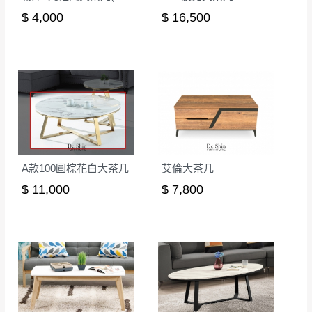
無回收家具服務，若需回收家俱可聯絡當地請清潔隊
$ 4,000
$ 16,500
▪️
訂單成立
時請儘速於三日內完成付款，
交易恕不
回收,免付費清運專線：0800-085-717
殺價，商品均已最低價格售出
，且在特定時日會給
予折扣，請密切注意。
▪️
三
日內若未接獲您的匯款或轉帳通知，商品將不
予保留(訂單自動取消)。
▪️
無回收家具服務，若需回收家具可聯絡當地請清
潔隊回收,免付費清運專線：0800-085-717。
A款100圓棕花白大茶几
艾倫大茶几
$ 11,000
$ 7,800