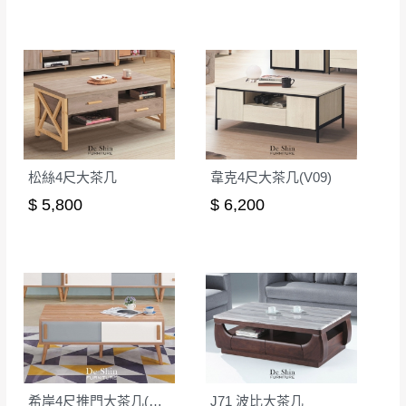
本司貨車運送如因路況不佳、天候惡劣、過於偏遠之
須保持商品全新狀態與完整包裝。鑑賞期間
山區內等，或收貨地點搬運過於困難等因素，導致無
若發生非本司因素致使之汙損破壞，恕無法
法順利配送，本公司除了盡最大努力完成配送外，視
辦理退換貨。
狀況保有出貨的權利。
台北市、新北市地區固定每周(三)、(日)兩天
保護物流人員的工作安全，賣家無提供吊掛服務，若
收送貨，敬請見諒！
需以吊車或其他的吊掛方式吊運，費用將由買方自行
本公司部份商品無維修服務，超過7日鑑賞
支付。
期，商品使用年限，因客人使用習慣、居家
松絲4尺大茶几
韋克4尺大茶几(V09)
因大型傢俱有組裝、配送的問題，並非一般快速到貨
環境不同。若屬人為因素導致商品損壞、零
$ 5,800
$ 6,200
商品，無法指定特定時間送達，司機當天到貨前皆會
件短缺，則維修、搬運費用，需由消費者自
再與您通知，讓您不用整天在家等貨，以免浪費你的
行吸收(另事先與消費者報價，消費者同意將
寶貴時間。
會進行維修)。
如遇自然災害、政府宣布之災害警報等不可抗力情
到貨7日內為鑑賞期(注意:鑑賞期非試用期)，
事，而危及運送人員輸送之安全，本司得視狀況延後
若非商品品質瑕疵問題於鑑賞期內退貨之情
或停止運送服務。
形，我們需酌收退貨運費。
百貨公司配送暫無法配合開店前、閉店後時段，並送
如欲放置營業場所及公開場合之商品則無享
至百貨公司卸貨區為限，恕無法送至指定樓面。
《 如
有商品一年保固之服務。
遇百貨周年慶期間，恕暫停百貨公司相關運送 》
希岸4尺推門大茶几(CL-2)
J71 波比大茶几