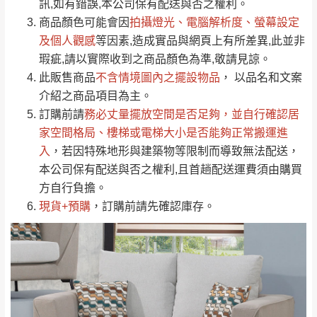
運送地
區
運送費用
訊,如有錯誤,本公司保有配送與否之權利。
「金額」。
（請先線上詢問 LINE
依評論低至高排列
只顯示附上圖片
商品顏色可能會
因
拍攝燈光、電腦解析度、螢幕設定
→
@dershin
）
若商品價格或庫存有異常，商家有權取消訂
及個人觀感
等因素,造成實品與網頁上有所差異,此並非
只顯示附上評論
瑕疵,請以實際收到之商品顏色為準,敬請見諒。
單。
部分網路商品恕無法更改原設計或客製，敬請
桃園
復興鄉
此販售商品
不含情境圖內之擺設物品
， 以品名和文案
見諒！
介紹之商品項目為主。
接單後二日內(不含例假日)，我們客服會與您
峨眉鄉、五峰鄉、
訂購前請
務必丈量擺放空間是否足夠
，並自行確認居
電話聯絡或E-Mail通知確認訂單。
橫山、北埔鄉、尖
家空間格局、
樓梯或電梯大小是否能夠正常搬運進
（線上客
服 LINE →
@dershin
）
石鄉、寶山鄉山
入
，若因特殊地形與建築物等限制而導致無法配送，
新竹
下單前先詢問是否現貨
，若未詢問下單後無
區、新埔山區、芎
本公司保有配送與否之權利,且首趟配送運費須由購買
現貨我們客服會再來電或E-Mail與您聯絡
林山區、關西 玉山
方自行負擔。
免 運
（洽詢方式請搜尋 L
ine ID →
@dershin
）
里
現貨+預購
，訂購前請先確認庫存。
費
運送範圍：限定北至基隆，南至苗栗，偏遠
地區恕無法提供運送 (詳見運送規章)。
台北
無
雙溪、貢寮、烏
配送範圍：
來、平溪、九份、
苗栗至基隆；其它地區暫不開放，如因特殊
石門、林口 下福