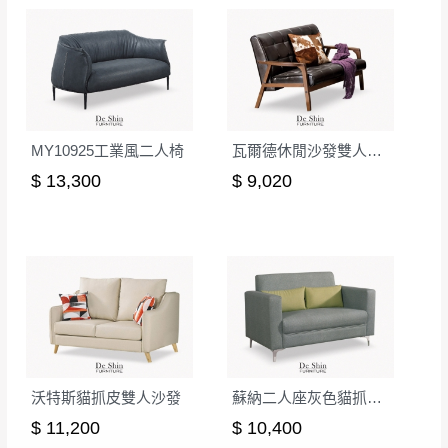
形，我們需酌收退貨運費。
百貨公司配送暫無法配合開店前、閉店後時段，並送
如欲放置營業場所及公開場合之商品則無享
至百貨公司卸貨區為限，恕無法送至指定樓面。
《 如
有商品一年保固之服務。
遇百貨周年慶期間，恕暫停百貨公司相關運送 》
無回收家具服務，若需回收家俱可聯絡當地請清潔隊
▪️
訂單成立
時請儘速於三日內完成付款，
交易恕不
回收,免付費清運專線：0800-085-717
殺價，商品均已最低價格售出
，且在特定時日會給
MY10925工業風二人椅
瓦爾德休閒沙發雙人椅(MI-986-2)
予折扣，請密切注意。
$ 13,300
$ 9,020
▪️
三
日內若未接獲您的匯款或轉帳通知，商品將不
予保留(訂單自動取消)。
▪️
無回收家具服務，若需回收家具可聯絡當地請清
潔隊回收,免付費清運專線：0800-085-717。
沃特斯貓抓皮雙人沙發
蘇納二人座灰色貓抓皮沙發
$ 11,200
$ 10,400