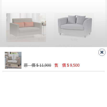
蘇納二人座棕色貓抓皮沙發
柯提斯雙人布沙發(J01)
$ 10,400
$ 7,600
原 價 $ 11,900
售 價 $ 9,500
511 雙人椅
808型布紋皮雙人沙發