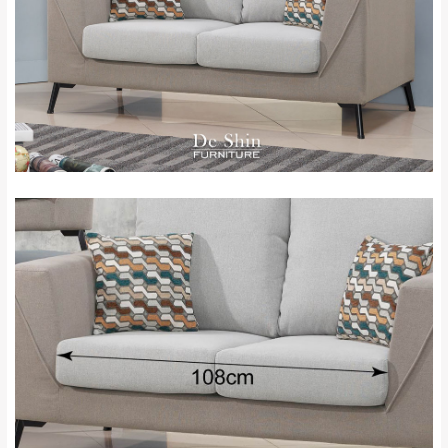
＊A108產品另收運費
地型限制(山區、鄉、鎮、村)、樓梯太小、無
里、新店山區、三
新北
法搬運上樓等因素，導致無法配送，
本公司
峽山區、石碇、坪
保有出貨的權利。
林、福隆、淡水山
保護物流人員的工作安全，賣家無提供吊掛
區、北投湖山路、
服務，若需以吊車或其他的吊掛方式吊運，
深坑山區
費用將由買方自行支付。
$ 9,000以上：免
因大型傢俱有組裝、配送的問題，並非一般
運費
快速到貨商品，無法指定特定時間送達，司
基隆
$ 9,000以下：
基隆山區
機當天到貨前皆會再與您通知，讓你不用整
NT$500元
天在家等貨，以節省您的寶貴時間。
＊A108產品另收運費
由於百貨公司配送較為不易，故暫無法配送
$ 9,000以上：免
至百貨公司內部。
卓蘭鎮、三灣、通
運費
霄山區、西湖、泰
苗栗
$ 9,000以下：
安鄉、大湖鄉、頭
發票寄送：
NT$500元
屋、獅潭鄉
若您選擇三聯式或索取兩聯式發票，發票將於商品
＊A108產品另收運費
完成出貨15個工作天另行寄出，另外約加上2~7個
工作天內送達，如遇國定假日將順延寄送。
配送天數：5~14天