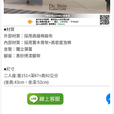
到貨時間：指定送貨日當天以電話聯絡確認
退換貨說明：
若收到不良品，請於到貨日起七日內通知本
｜周（一）配送部門固定公休無送貨｜
公司客服人員，我們將為您更換新品，運費
■材質
皆由本站負責，所有退回及換貨之商品必須
台北市、新北市地區固定每周(三)、(日)兩天收送貨
外部材質：採用高級棉麻布
是全新狀態且完整包裝，床墊、床包、枕頭
內部材質：採用實木骨架+高密度泡棉
類產品需為未拆封狀態(請保持商品、附件、
坐墊：獨立彈簧
包裝、廠商紙及所有附隨文件或資料之完整
暫無配送地區
：
彰化、南投、雲林、嘉義、台南、高
腳座：黑砂烤漆腳架
性)，若未依照上述方式處理，恕無法接受退
雄、屏東、宜蘭、 花蓮、台東、金門、馬祖、澎湖地區
貨。
（可於LINE線上詢問 →
@dershin
）
■尺寸
由於透過電腦螢幕選購商品，可能會因個人
二人座:寬151×深87×高92公分
電腦螢幕的設定色差或解析度等因素， 與實
(坐高:43cm，坐深:52cm)
際商品的顏色、質感稍有不同，如因此而需
加收說明
退換貨，
需自付來回運費及人資成本
，請您
訂購前詳加確認。(包含商品尺寸是否合適)。
訂購前請確認商品尺寸，大型物件因為人工
丈量，難免會有些許誤差值(約正負0.5CM)
。