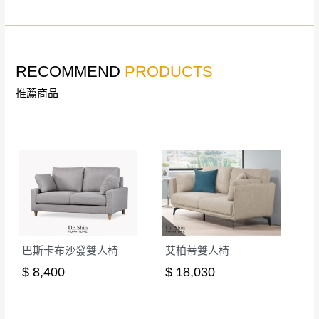
詳細尺寸以實品為主。
。
非因本公司問題而需退換貨，請於收到貨7日
其它注意事項
內通知客服人員(Line@ ID：
@dershin
)
，並
RECOMMEND
PRODUCTS
本司貨車運送如因路況不佳、天候惡劣、過於偏遠之
須保持商品全新狀態與完整包裝。鑑賞期間
山區內等，或收貨地點搬運過於困難等因素，導致無
推薦商品
若發生非本司因素致使之汙損破壞，恕無法
法順利配送，本公司除了盡最大努力完成配送外，視
辦理退換貨。
狀況保有出貨的權利。
台北市、新北市地區固定每周(三)、(日)兩天
保護物流人員的工作安全，賣家無提供吊掛服務，若
收送貨，敬請見諒！
需以吊車或其他的吊掛方式吊運，費用將由買方自行
本公司部份商品無維修服務，超過7日鑑賞
支付。
期，商品使用年限，因客人使用習慣、居家
因大型傢俱有組裝、配送的問題，並非一般快速到貨
環境不同。若屬人為因素導致商品損壞、零
商品，無法指定特定時間送達，司機當天到貨前皆會
件短缺，則維修、搬運費用，需由消費者自
再與您通知，讓您不用整天在家等貨，以免浪費你的
行吸收(另事先與消費者報價，消費者同意將
巴斯卡布沙發雙人椅
艾柏蒂雙人椅
寶貴時間。
會進行維修)。
$ 8,400
$ 18,030
如遇自然災害、政府宣布之災害警報等不可抗力情
到貨7日內為鑑賞期(注意:鑑賞期非試用期)，
事，而危及運送人員輸送之安全，本司得視狀況延後
若非商品品質瑕疵問題於鑑賞期內退貨之情
或停止運送服務。