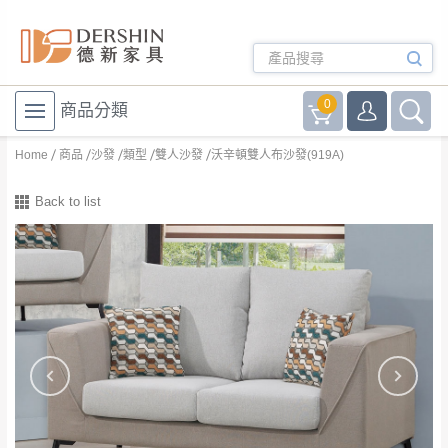
0
商品分類
Home
商品
沙發
類型
雙人沙發
沃辛頓雙人布沙發(919A)
Back to list