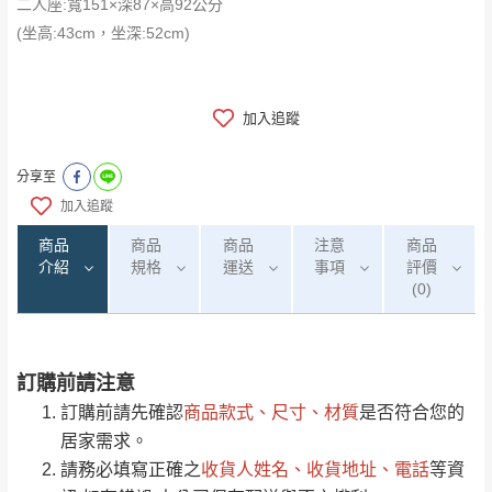
二人座:寬151×深87×高92公分
(坐高:43cm，坐深:52cm)
加入追蹤
分享至
加入追蹤
商品
商品
商品
注意
商品
介紹
規格
運送
事項
評價
(0)
訂購前請注意
0
注意事項：
/5
運 費 說 明
(0)筆
訂購前請先確認
商品款式、尺寸、材質
是否符合您的
由於
品項繁多，網頁無法及時更新，如有需
居家需求。
要購買商品，請於出發前來電或到「官方
請務必填寫正確之
收貨人姓名、收貨地址、電話
等資
全部
依評論高至低排列
偏遠地區
Line客服」來信確認商品是否有「現貨」與