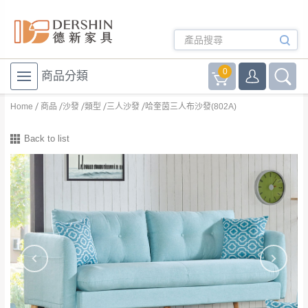
0
商品分類
Home
商品
沙發
類型
三人沙發
哈奎茵三人布沙發(802A)
Back to list