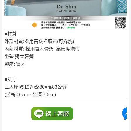
到貨時間：指定送貨日當天以電話聯絡確認
退換貨說明：
若收到不良品，請於到貨日起七日內通知本
｜周（一）配送部門固定公休無送貨｜
公司客服人員，我們將為您更換新品，運費
■材質
皆由本站負責，所有退回及換貨之商品必須
台北市、新北市地區固定每周(三)、(日)兩天收送貨
外部材質:採用高級棉麻布(可拆洗)
是全新狀態且完整包裝，床墊、床包、枕頭
內部材質: 採用實木骨架+高密度泡棉
類產品需為未拆封狀態(請保持商品、附件、
坐墊:獨立彈簧
包裝、廠商紙及所有附隨文件或資料之完整
暫無配送地區
：
彰化、南投、雲林、嘉義、台南、高
腳座: 實木
性)，若未依照上述方式處理，恕無法接受退
雄、屏東、宜蘭、 花蓮、台東、金門、馬祖、澎湖地區
貨。
（可於LINE線上詢問 →
@dershin
）
■尺寸
由於透過電腦螢幕選購商品，可能會因個人
三人座:寬197×深80×高83公分
電腦螢幕的設定色差或解析度等因素， 與實
(坐高:46cm，坐深:70cm)
際商品的顏色、質感稍有不同，如因此而需
加收說明
退換貨，
需自付來回運費及人資成本
，請您
訂購前詳加確認。(包含商品尺寸是否合適)。
訂購前請確認商品尺寸，大型物件因為人工
丈量，難免會有些許誤差值(約正負0.5CM)
。