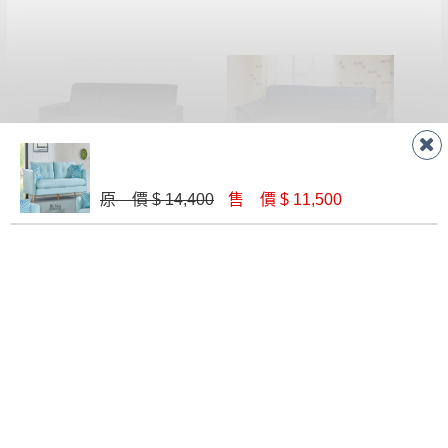
史努比貓抓皮三人沙發
柏克布紋皮沙發三人椅
原 價 $ 14,400
售 價 $ 11,500
$ 13,100
$ 10,200
阿洛菲三人貓抓皮沙發
喬治亞三人椅（不含茶几）