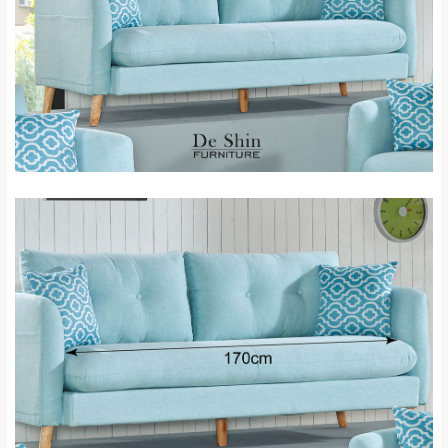
＊A108產品另收運費
地型限制(山區、鄉、鎮、村)、樓梯太小、無
里、新店山區、三
新北
法搬運上樓等因素，導致無法配送，
本公司
峽山區、石碇、坪
保有出貨的權利。
林、福隆、淡水山
保護物流人員的工作安全，賣家無提供吊掛
區、北投湖山路、
服務，若需以吊車或其他的吊掛方式吊運，
深坑山區
費用將由買方自行支付。
$ 9,000以上：免
因大型傢俱有組裝、配送的問題，並非一般
運費
快速到貨商品，無法指定特定時間送達，司
基隆
$ 9,000以下：
基隆山區
機當天到貨前皆會再與您通知，讓你不用整
NT$500元
天在家等貨，以節省您的寶貴時間。
＊A108產品另收運費
由於百貨公司配送較為不易，故暫無法配送
$ 9,000以上：免
至百貨公司內部。
卓蘭鎮、三灣、通
運費
霄山區、西湖、泰
苗栗
$ 9,000以下：
安鄉、大湖鄉、頭
發票寄送：
NT$500元
屋、獅潭鄉
若您選擇三聯式或索取兩聯式發票，發票將於商品
＊A108產品另收運費
完成出貨15個工作天另行寄出，另外約加上2~7個
工作天內送達，如遇國定假日將順延寄送。
配送天數：5~14天