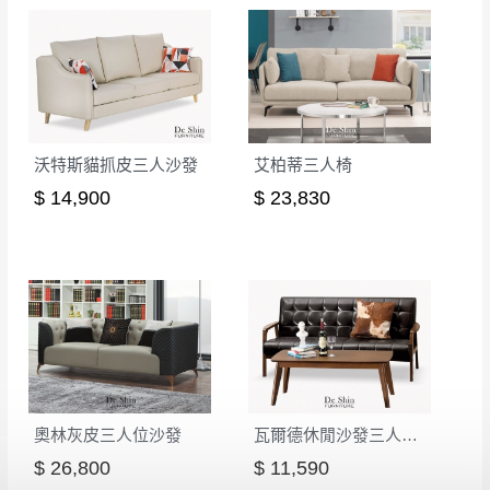
形，我們需酌收退貨運費。
百貨公司配送暫無法配合開店前、閉店後時段，並送
如欲放置營業場所及公開場合之商品則無享
至百貨公司卸貨區為限，恕無法送至指定樓面。
《 如
有商品一年保固之服務。
遇百貨周年慶期間，恕暫停百貨公司相關運送 》
無回收家具服務，若需回收家俱可聯絡當地請清潔隊
▪️
訂單成立
時請儘速於三日內完成付款，
交易恕不
回收,免付費清運專線：0800-085-717
殺價，商品均已最低價格售出
，且在特定時日會給
沃特斯貓抓皮三人沙發
艾柏蒂三人椅
予折扣，請密切注意。
$ 14,900
$ 23,830
▪️
三
日內若未接獲您的匯款或轉帳通知，商品將不
予保留(訂單自動取消)。
▪️
無回收家具服務，若需回收家具可聯絡當地請清
潔隊回收,免付費清運專線：0800-085-717。
奧林灰皮三人位沙發
瓦爾德休閒沙發三人椅（不含茶几）
$ 26,800
$ 11,590