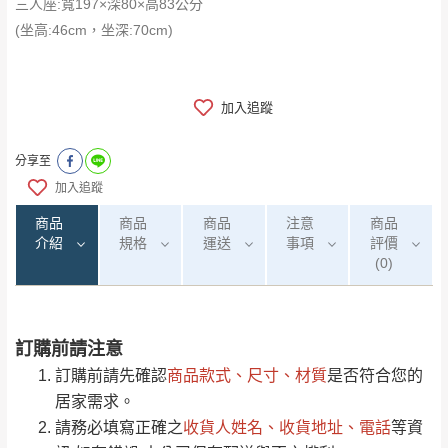
三人座:寬197×深80×高83公分
(坐高:46cm，坐深:70cm)
加入追蹤
分享至
加入追蹤
商品
商品
商品
注意
商品
介紹
規格
運送
事項
評價
(0)
訂購前請注意
0
注意事項：
/5
運 費 說 明
(0)筆
訂購前請先確認
商品款式、尺寸、材質
是否符合您的
由於
品項繁多，網頁無法及時更新，如有需
居家需求。
要購買商品，請於出發前來電或到「官方
請務必填寫正確之
收貨人姓名、收貨地址、電話
等資
全部
依評論高至低排列
偏遠地區
Line客服」來信確認商品是否有「現貨」與