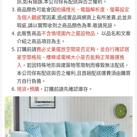
運送地
區
運送費用
訊,如有錯誤,本公司保有配送與否之權利。
「金額」。
（請先線上詢問 LINE
依評論低至高排列
只顯示附上圖片
商品顏色可能會
因
拍攝燈光、電腦解析度、螢幕設定
→
@dershin
）
若商品價格或庫存有異常，商家有權取消訂
及個人觀感
等因素,造成實品與網頁上有所差異,此並非
只顯示附上評論
瑕疵,請以實際收到之商品顏色為準,敬請見諒。
單。
部分網路商品恕無法更改原設計或客製，敬請
桃園
復興鄉
此販售商品
不含情境圖內之擺設物品
， 以品名和文案
見諒！
介紹之商品項目為主。
接單後二日內(不含例假日)，我們客服會與您
峨眉鄉、五峰鄉、
訂購前請
務必丈量擺放空間是否足夠
，並自行確認居
電話聯絡或E-Mail通知確認訂單。
橫山、北埔鄉、尖
家空間格局、
樓梯或電梯大小是否能夠正常搬運進
（線上客
服 LINE →
@dershin
）
石鄉、寶山鄉山
入
，若因特殊地形與建築物等限制而導致無法配送，
新竹
下單前先詢問是否現貨
，若未詢問下單後無
區、新埔山區、芎
本公司保有配送與否之權利,且首趟配送運費須由購買
現貨我們客服會再來電或E-Mail與您聯絡
林山區、關西 玉山
方自行負擔。
免 運
（洽詢方式請搜尋 L
ine ID →
@dershin
）
里
現貨+預購
，訂購前請先確認庫存。
費
運送範圍：限定北至基隆，南至苗栗，偏遠
地區恕無法提供運送 (詳見運送規章)。
台北
無
雙溪、貢寮、烏
配送範圍：
來、平溪、九份、
苗栗至基隆；其它地區暫不開放，如因特殊
石門、林口 下福