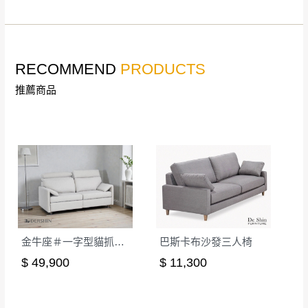
詳細尺寸以實品為主。
。
非因本公司問題而需退換貨，請於收到貨7日
其它注意事項
內通知客服人員(Line@ ID：
@dershin
)
，並
RECOMMEND
PRODUCTS
本司貨車運送如因路況不佳、天候惡劣、過於偏遠之
須保持商品全新狀態與完整包裝。鑑賞期間
山區內等，或收貨地點搬運過於困難等因素，導致無
推薦商品
若發生非本司因素致使之汙損破壞，恕無法
法順利配送，本公司除了盡最大努力完成配送外，視
辦理退換貨。
狀況保有出貨的權利。
台北市、新北市地區固定每周(三)、(日)兩天
保護物流人員的工作安全，賣家無提供吊掛服務，若
收送貨，敬請見諒！
需以吊車或其他的吊掛方式吊運，費用將由買方自行
本公司部份商品無維修服務，超過7日鑑賞
支付。
期，商品使用年限，因客人使用習慣、居家
因大型傢俱有組裝、配送的問題，並非一般快速到貨
環境不同。若屬人為因素導致商品損壞、零
商品，無法指定特定時間送達，司機當天到貨前皆會
件短缺，則維修、搬運費用，需由消費者自
再與您通知，讓您不用整天在家等貨，以免浪費你的
行吸收(另事先與消費者報價，消費者同意將
金牛座＃一字型貓抓布電動沙發
巴斯卡布沙發三人椅
寶貴時間。
會進行維修)。
$ 49,900
$ 11,300
如遇自然災害、政府宣布之災害警報等不可抗力情
到貨7日內為鑑賞期(注意:鑑賞期非試用期)，
事，而危及運送人員輸送之安全，本司得視狀況延後
若非商品品質瑕疵問題於鑑賞期內退貨之情
或停止運送服務。