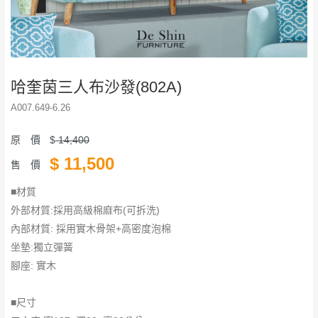
哈奎茵三人布沙發(802A)
A007.649-6.26
原 價
$
14,400
$
11,500
售 價
■材質
外部材質:採用高級棉麻布(可拆洗)
內部材質: 採用實木骨架+高密度泡棉
​​​​​​​坐墊:獨立彈簧
腳座: 實木
■尺寸