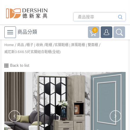
0
商品分類
Home
商品
櫃子 | 收納
鞋櫃
玄關鞋櫃 | 屏風鞋櫃 | 雙面櫃
威尼斯3.6X6.5尺玄關組合鞋櫃(全組)
Back to list