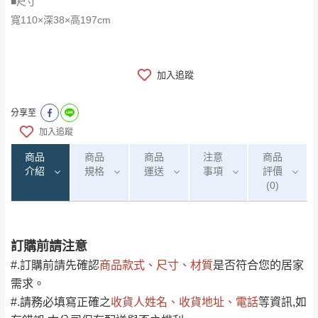
■尺寸
寬110×深38×高197cm
加入追蹤
分享至
加入追蹤
商品
商品
商品
注意
商品
介紹
規格
運送
事項
評價
(0)
訂購前請注意
0
注意事項：
/5
運 費 說 明
(0)筆
#.訂購前請先確認
商品款式、尺寸、材質
是否符合您的居家
由於
品項繁多，網頁無法及時更新，如有需
需求。
要購買商品，請於出發前來電或到「官方
#.請務必填寫正確之
收貨人姓名、收貨地址、電話
等資訊,如
全部
依評論高至低排列
偏遠地區
Line客服」來信確認商品是否有「現貨」與