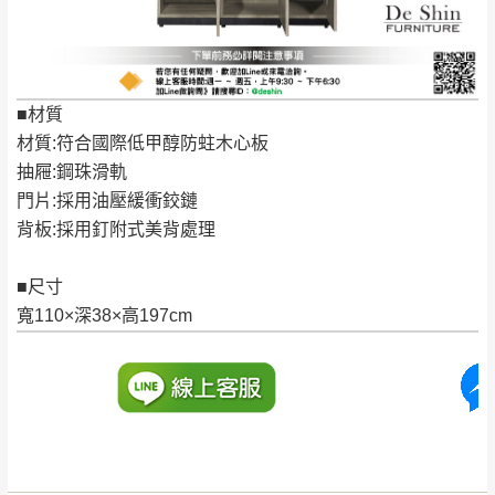
到貨時間：指定送貨日當天以電話聯絡確認
退換貨說明：
若收到不良品，請於到貨日起七日內通知本
｜周（一）配送部門固定公休無送貨｜
公司客服人員，我們將為您更換新品，運費
■材質
皆由本站負責，所有退回及換貨之商品必須
台北市、新北市地區固定每周(三)、(日)兩天收送貨
材質:符合國際低甲醇防蛀木心板
是全新狀態且完整包裝，床墊、床包、枕頭
抽屜:鋼珠滑軌
類產品需為未拆封狀態(請保持商品、附件、
門片:採用油壓緩衝鉸鏈
包裝、廠商紙及所有附隨文件或資料之完整
暫無配送地區
：
彰化、南投、雲林、嘉義、台南、高
背板:採用釘附式美背處理
性)，若未依照上述方式處理，恕無法接受退
雄、屏東、宜蘭、 花蓮、台東、金門、馬祖、澎湖地區
貨。
（可於LINE線上詢問 →
@dershin
）
■尺寸
由於透過電腦螢幕選購商品，可能會因個人
寬110×深38×高197cm
電腦螢幕的設定色差或解析度等因素， 與實
際商品的顏色、質感稍有不同，如因此而需
加收說明
退換貨，
需自付來回運費及人資成本
，請您
訂購前詳加確認。(包含商品尺寸是否合適)。
訂購前請確認商品尺寸，大型物件因為人工
丈量，難免會有些許誤差值(約正負0.5CM)
。