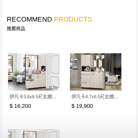
詳細尺寸以實品為主。
。
非因本公司問題而需退換貨，請於收到貨7日
RECOMMEND
PRODUCTS
其它注意事項
內通知客服人員(Line@ ID：
@dershin
)
，並
推薦商品
本司貨車運送如因路況不佳、天候惡劣、過於偏遠之
須保持商品全新狀態與完整包裝。鑑賞期間
山區內等，或收貨地點搬運過於困難等因素，導致無
若發生非本司因素致使之汙損破壞，恕無法
法順利配送，本公司除了盡最大努力完成配送外，視
辦理退換貨。
狀況保有出貨的權利。
台北市、新北市地區固定每周(三)、(日)兩天
保護物流人員的工作安全，賣家無提供吊掛服務，若
收送貨，敬請見諒！
需以吊車或其他的吊掛方式吊運，費用將由買方自行
本公司部份商品無維修服務，超過7日鑑賞
支付。
期，商品使用年限，因客人使用習慣、居家
因大型傢俱有組裝、配送的問題，並非一般快速到貨
環境不同。若屬人為因素導致商品損壞、零
商品，無法指定特定時間送達，司機當天到貨前皆會
伊凡卡3.6x6.5尺玄關組合鞋櫃(全組)
伊凡卡4.7x6.5尺玄關組合鞋櫃(全組)
件短缺，則維修、搬運費用，需由消費者自
再與您通知，讓您不用整天在家等貨，以免浪費你的
$ 16,200
$ 19,900
行吸收(另事先與消費者報價，消費者同意將
寶貴時間。
會進行維修)。
如遇自然災害、政府宣布之災害警報等不可抗力情
到貨7日內為鑑賞期(注意:鑑賞期非試用期)，
事，而危及運送人員輸送之安全，本司得視狀況延後
若非商品品質瑕疵問題於鑑賞期內退貨之情
或停止運送服務。