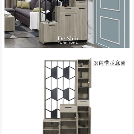
＊A108產品另收運費
地型限制(山區、鄉、鎮、村)、樓梯太小、無
里、新店山區、三
新北
法搬運上樓等因素，導致無法配送，
本公司
峽山區、石碇、坪
保有出貨的權利。
林、福隆、淡水山
保護物流人員的工作安全，賣家無提供吊掛
區、北投湖山路、
服務，若需以吊車或其他的吊掛方式吊運，
深坑山區
費用將由買方自行支付。
$ 9,000以上：免
因大型傢俱有組裝、配送的問題，並非一般
運費
快速到貨商品，無法指定特定時間送達，司
基隆
$ 9,000以下：
基隆山區
機當天到貨前皆會再與您通知，讓你不用整
NT$500元
天在家等貨，以節省您的寶貴時間。
＊A108產品另收運費
由於百貨公司配送較為不易，故暫無法配送
$ 9,000以上：免
至百貨公司內部。
卓蘭鎮、三灣、通
運費
霄山區、西湖、泰
苗栗
$ 9,000以下：
安鄉、大湖鄉、頭
發票寄送：
NT$500元
屋、獅潭鄉
若您選擇三聯式或索取兩聯式發票，發票將於商品
＊A108產品另收運費
完成出貨15個工作天另行寄出，另外約加上2~7個
工作天內送達，如遇國定假日將順延寄送。
配送天數：5~14天