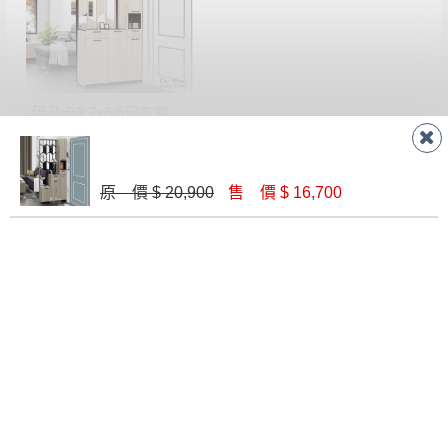
形，我們需酌收退貨運費。
百貨公司配送暫無法配合開店前、閉店後時段，並送
如欲放置營業場所及公開場合之商品則無享
至百貨公司卸貨區為限，恕無法送至指定樓面。
《 如
有商品一年保固之服務。
遇百貨周年慶期間，恕暫停百貨公司相關運送 》
無回收家具服務，若需回收家俱可聯絡當地請清潔隊
▪️
訂單成立
時請儘速於三日內完成付款，
交易恕不
伊凡卡3.7x6.5尺玄關組合鞋櫃(全組)
回收,免付費清運專線：0800-085-717
殺價，商品均已最低價格售出
，且在特定時日會給
$ 15,600
予折扣，請密切注意。
▪️
三
日內若未接獲您的匯款或轉帳通知，商品將不
原 價 $ 20,900
售 價 $ 16,700
予保留(訂單自動取消)。
▪️
無回收家具服務，若需回收家具可聯絡當地請清
潔隊回收,免付費清運專線：0800-085-717。
聯絡客服
線 上
AM 9:30-PM 6:30
門 市
AM 9:30-PM 9:30