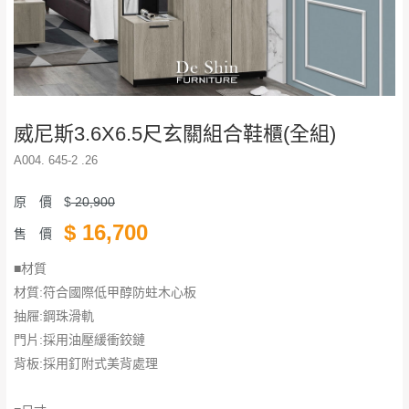
威尼斯3.6X6.5尺玄關組合鞋櫃(全組)
A004. 645-2 .26
原 價
$
20,900
$
16,700
售 價
■材質
材質:符合國際低甲醇防蛀木心板
抽屜:鋼珠滑軌
門片:採用油壓緩衝鉸鏈
背板:採用釘附式美背處理