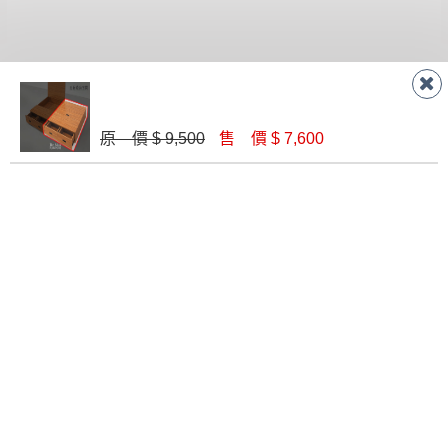
回收,免付費清運專線：0800-085-717
殺價，商品均已最低價格售出
，且在特定時日會給
予折扣，請密切注意。
▪️
三
日內若未接獲您的匯款或轉帳通知，商品將不
予保留(訂單自動取消)。
聯絡客服
原 價 $ 9,500
售 價 $ 7,600
▪️
無回收家具服務，若需回收家具可聯絡當地請清
潔隊回收,免付費清運專線：0800-085-717。
線 上
AM 9:30-PM 6:30
門 市
AM 9:30-PM 9:30
門市據點
楊梅店
南崁店
桃園店
八德店
龜山店
新竹店
高雄鳥松
店
關於我們