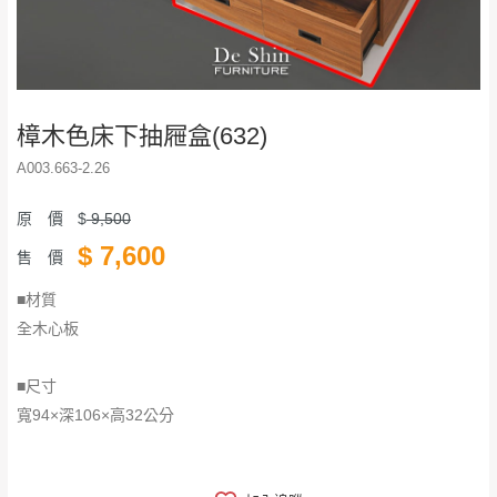
樟木色床下抽屜盒(632)
A003.663-2.26
原 價
$
9,500
$
7,600
售 價
■材質
全木心板
■尺寸
寬94×深106×高32公分