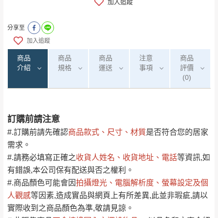
加入追蹤
分享至
加入追蹤
商品
商品
商品
注意
商品
介紹
規格
運送
事項
評價
(0)
訂購前請注意
0
注意事項：
/5
運 費 說 明
(0)筆
#.訂購前請先確認
商品款式、尺寸、材質
是否符合您的居家
由於
品項繁多，網頁無法及時更新，如有需
需求。
要購買商品，請於出發前來電或到「官方
#.請務必填寫正確之
收貨人姓名、收貨地址、電話
等資訊,如
全部
依評論高至低排列
偏遠地區
Line客服」來信確認商品是否有「現貨」與
運送地
區
運送費用
有錯誤,本公司保有配送與否之權利。
「金額」。
（請先線上詢問 LINE
依評論低至高排列
只顯示附上圖片
#.商品顏色可能會
因
拍攝燈光、電腦解析度、螢幕設定及個
→
@dershin
）
人觀感
若商品價格或庫存有異常，商家有權取消訂
等因素,造成實品與網頁上有所差異,此並非瑕疵,請以
只顯示附上評論
實際收到之商品顏色為準,敬請見諒。
單。
部分網路商品恕無法更改原設計或客製，敬請
桃園
復興鄉