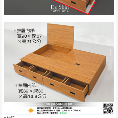
服務，若需以吊車或其他的吊掛方式吊運，
深坑山區
費用將由買方自行支付。
$ 9,000以上：免
因大型傢俱有組裝、配送的問題，並非一般
運費
快速到貨商品，無法指定特定時間送達，司
基隆
$ 9,000以下：
基隆山區
機當天到貨前皆會再與您通知，讓你不用整
NT$500元
天在家等貨，以節省您的寶貴時間。
＊A108產品另收運費
由於百貨公司配送較為不易，故暫無法配送
$ 9,000以上：免
至百貨公司內部。
卓蘭鎮、三灣、通
運費
霄山區、西湖、泰
苗栗
$ 9,000以下：
安鄉、大湖鄉、頭
發票寄送：
NT$500元
屋、獅潭鄉
若您選擇三聯式或索取兩聯式發票，發票將於商品
＊A108產品另收運費
完成出貨15個工作天另行寄出，另外約加上2~7個
工作天內送達，如遇國定假日將順延寄送。
配送天數：5~14天
到貨時間：指定送貨日當天以電話聯絡確認
退換貨說明：
若收到不良品，請於到貨日起七日內通知本
｜周（一）配送部門固定公休無送貨｜
公司客服人員，我們將為您更換新品，運費