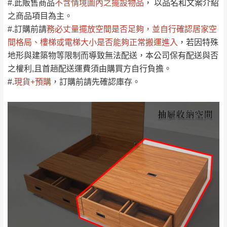
#.此販售商品
不含情境圖內之擺設物品
， 以品名和文案介紹
見諒！
之商品項目為主。
接單後二日內(不含例假日)，我們客服會與您
峨眉鄉、五峰鄉、
#.訂購前請
務必丈量擺放空間是否足夠
，並自行確認居家空
電話聯絡或E-Mail通知確認訂單。
橫山、北埔鄉、尖
間格局、
樓梯或電梯大小是否能夠正常搬運進入
，若因特殊
（線上客
服 LINE →
@dershin
）
石鄉、寶山鄉山
地形與建築物等限制而導致無法配送，本公司保有配送與否
新竹
下單前先詢問是否現貨
，若未詢問下單後無
區、新埔山區、芎
之權利,且首趟配送運費須由購買方自行負擔。
現貨我們客服會再來電或E-Mail與您聯絡
林山區、關西 玉山
#
.
現貨+預購
，訂購前請先確認庫存。
免 運
（洽詢方式請搜尋 L
ine ID →
@dershin
）
里
費
運送範圍：限定北至基隆，南至苗栗，偏遠
地區恕無法提供運送 (詳見運送規章)。
台北
無
雙溪、貢寮、烏
配送範圍：
來、平溪、九份、
苗栗至基隆；其它地區暫不開放，如因特殊
石門、林口 下福
＊A108產品另收運費
地型限制(山區、鄉、鎮、村)、樓梯太小、無
里、新店山區、三
新北
法搬運上樓等因素，導致無法配送，
本公司
峽山區、石碇、坪
保有出貨的權利。
林、福隆、淡水山
保護物流人員的工作安全，賣家無提供吊掛
區、北投湖山路、