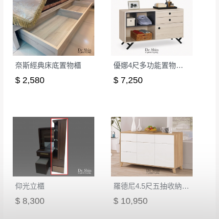
山區內等，或收貨地點搬運過於困難等因素，導致無
若發生非本司因素致使之汙損破壞，恕無法
法順利配送，本公司除了盡最大努力完成配送外，視
辦理退換貨。
狀況保有出貨的權利。
台北市、新北市地區固定每周(三)、(日)兩天
保護物流人員的工作安全，賣家無提供吊掛服務，若
收送貨，敬請見諒！
需以吊車或其他的吊掛方式吊運，費用將由買方自行
奈斯經典床底置物櫃
優娜4尺多功能置物櫃(U13)
本公司部份商品無維修服務，超過7日鑑賞
支付。
$ 2,580
$ 7,250
期，商品使用年限，因客人使用習慣、居家
因大型傢俱有組裝、配送的問題，並非一般快速到貨
環境不同。若屬人為因素導致商品損壞、零
商品，無法指定特定時間送達，司機當天到貨前皆會
件短缺，則維修、搬運費用，需由消費者自
再與您通知，讓您不用整天在家等貨，以免浪費你的
行吸收(另事先與消費者報價，消費者同意將
寶貴時間。
會進行維修)。
如遇自然災害、政府宣布之災害警報等不可抗力情
到貨7日內為鑑賞期(注意:鑑賞期非試用期)，
事，而危及運送人員輸送之安全，本司得視狀況延後
若非商品品質瑕疵問題於鑑賞期內退貨之情
或停止運送服務。
形，我們需酌收退貨運費。
百貨公司配送暫無法配合開店前、閉店後時段，並送
仰光立櫃
羅德尼4.5尺五抽收納櫃(8804)
如欲放置營業場所及公開場合之商品則無享
至百貨公司卸貨區為限，恕無法送至指定樓面。
《 如
有商品一年保固之服務。
$ 8,300
$ 10,950
遇百貨周年慶期間，恕暫停百貨公司相關運送 》
無回收家具服務，若需回收家俱可聯絡當地請清潔隊
▪️
訂單成立
時請儘速於三日內完成付款，
交易恕不