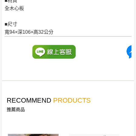
■材質
皆由本站負責，所有退回及換貨之商品必須
台北市、新北市地區固定每周(三)、(日)兩天收送貨
全木心板
是全新狀態且完整包裝，床墊、床包、枕頭
類產品需為未拆封狀態(請保持商品、附件、
■尺寸
包裝、廠商紙及所有附隨文件或資料之完整
暫無配送地區
：
彰化、南投、雲林、嘉義、台南、高
寬94×深106×高32公分
性)，若未依照上述方式處理，恕無法接受退
雄、屏東、宜蘭、 花蓮、台東、金門、馬祖、澎湖地區
貨。
（可於LINE線上詢問 →
@dershin
）
由於透過電腦螢幕選購商品，可能會因個人
電腦螢幕的設定色差或解析度等因素， 與實
際商品的顏色、質感稍有不同，如因此而需
加收說明
退換貨，
需自付來回運費及人資成本
，請您
訂購前詳加確認。(包含商品尺寸是否合適)。
訂購前請確認商品尺寸，大型物件因為人工
RECOMMEND
PRODUCTS
丈量，難免會有些許誤差值(約正負0.5CM)
。
推薦商品
詳細尺寸以實品為主。
。
非因本公司問題而需退換貨，請於收到貨7日
其它注意事項
內通知客服人員(Line@ ID：
@dershin
)
，並
本司貨車運送如因路況不佳、天候惡劣、過於偏遠之
須保持商品全新狀態與完整包裝。鑑賞期間