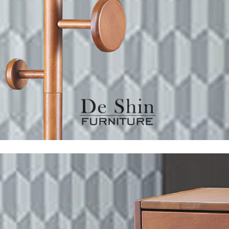
之災害警報等不可抗力情事，而危及運送人員輸送之安全，本司
開店前、閉店後時段，並送至百貨公司卸貨區為限，恕無法送至
關運送 》
家俱可聯絡當地請清潔隊回收,免付費清運專線：0800-085-71