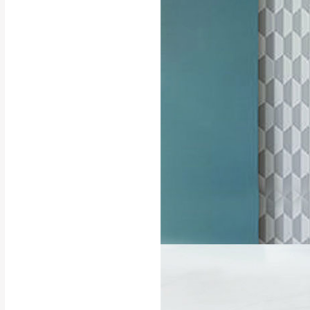
行支付。
新北
因大型傢俱有組
會再與您通知，
由於百貨公司配
基隆
發票寄送：
若您選擇三聯式或索取
送達，如遇國定假日將
苗栗
退換貨說明：
若收到不良品，
所有退回及換貨
品、附件、包裝
由於透過電腦螢
質感稍有不同，
是否合適)。