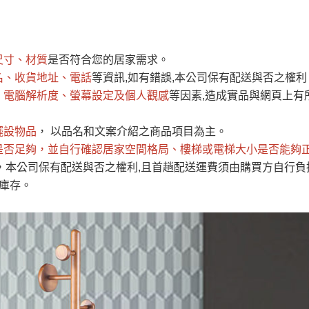
運 費 說 明
尺寸、材質
是否符合您的居家需求。
網頁無法及時更新，如有需要購買商品，請於出發前來電或到「官方
名、收貨地址、電話
等資訊,如有錯誤,本公司保有配送與否之權利
全部
依評論高至低排列
依評論低至高排列
現貨」與 「金額」。
、電腦解析度、螢幕設定及個人觀感
等因素,造成實品與網頁上有
運送費用
異常，商家有權取消訂單。
部分網路商品恕無法更改原設計或
（請先
含例假日)，我們客服會與您電話聯絡或E-Mail通知確認訂單。
擺設物品
， 以品名和文案介紹之商品項目為主。
是否足夠
E →
@dershin
，並自行確認居家空間格局、
）
樓梯或電梯大小是否能夠
，本公司保有配送與否之權利,且首趟配送運費須由購買方自行負
否現貨
，若未詢問下單後無現貨我們客服會再來電或E-Mail與您
庫存。
 L
ine ID →
@dershin
）
峨眉鄉、
至基隆，南至苗栗，偏遠地區恕無法提供運送 (詳見運送規章)
鄉、寶山
免 運 費
它地區暫不開放，如因特殊地型限制(山區、鄉、鎮、村)、樓梯
送，
本公司保有出貨的權利。
工作安全，賣家無提供吊掛服務，若需以吊車或其他的吊掛方式