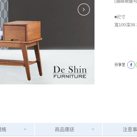
(抽屜兩邊可
■尺寸
寬100深38
分享至
規格
商品
運送
注意