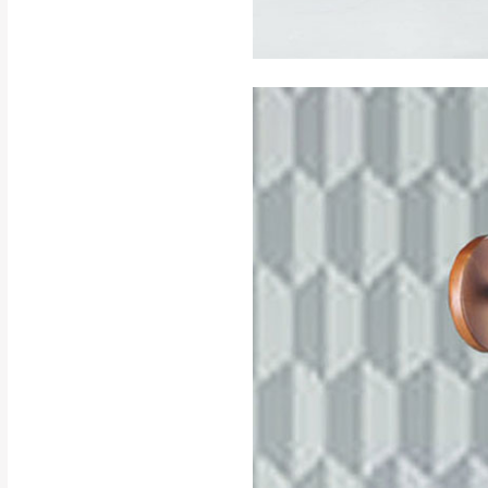
訂購前請確認商品
為主。
暫無配送地區
非因本公司問題而
：
彰化、南
（可於LINE線上詢問 →
狀態與完整包裝
@d
台北市、新北市地
本公司部份商品
加收說明
為因素導致商品
者同意將會進行維
到貨7日內為鑑
退貨運費。
如欲放置營業場
其它注意事項
▪️
訂單成立
時請儘速於
本司貨車運送如因路況不
請密切注意。
本公司除了盡最大努力完
▪️
三
日內若未接獲您的匯
保護物流人員的工作安全
▪️
無回收家具服務，若需回
因大型傢俱有組裝、配送
讓您不用整天在家等貨，