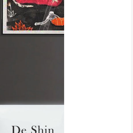
貢寮、烏來、平溪、九份、石
下福里、新店山區、三峽山區、
達，司機當天到貨前皆
林、福隆、淡水山區、北投湖山
路、深坑山區
基隆山區
加上2~7個工作天內
三灣、通霄山區、西湖、泰安
、大湖鄉、頭屋、獅潭鄉
，運費皆由本站負責，
未拆封狀態(請保持商
理，恕無法接受退貨。
 與實際商品的顏色、
加確認。(包含商品尺寸