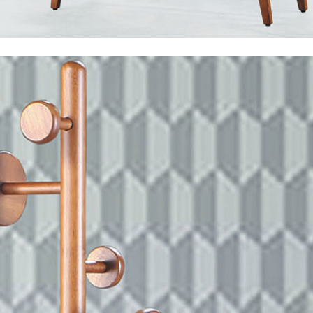
尺寸，大型物件因為人工丈量，難免會有些許誤差值(約正負0.5
需退換貨，請於收到貨7日內通知客服人員(Line@ ID：
@dersh
投、雲林、嘉義、台南、高雄、屏東、宜蘭、 花蓮、台東、金門
。鑑賞期間若發生非本司因素致使之汙損破壞，恕無法辦理退換
ershin
）
區固定每周(三)、(日)兩天收送貨，敬請見諒！
無維修服務，超過7日鑑賞期，商品使用年限，因客人使用習慣
損壞、零件短缺，則維修、搬運費用，需由消費者自行吸收(另事
修)。
賞期(注意:鑑賞期非試用期)，若非商品品質瑕疵問題於鑑賞期內
。
所及公開場合之商品則無享有商品一年保固之服務。
三日內完成付款，
交易恕不殺價，商品均已最低價格售出
，且在
佳、天候惡劣、過於偏遠之山區內等，或收貨地點搬運過於困難
成配送外，視狀況保有出貨的權利。
款或轉帳通知，商品將不予保留(訂單自動取消)。
，賣家無提供吊掛服務，若需以吊車或其他的吊掛方式吊運，費
收家具可聯絡當地請清潔隊回收,免付費清運專線：0800-085-7
的問題，並非一般快速到貨商品，無法指定特定時間送達，司機
以免浪費你的寶貴時間。