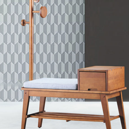
雙溪、
門、林口 
＊A108產品另收運費
裝、配送的問題，並非一般快速到貨商品，無法指定特定時間送
石碇、坪
讓你不用整天在家等貨，以節省您的寶貴時間。
送較為不易，故暫無法配送至百貨公司內部。
$ 9,000以上：免運費
$ 9,000以下：NT$500元
＊A108產品另收運費
兩聯式發票，發票將於商品完成出貨15個工作天另行寄出，另外約
$ 9,000以上：免運費
卓蘭鎮、
順延寄送。
$ 9,000以下：NT$500元
鄉
＊A108產品另收運費
請於到貨日起七日內通知本公司客服人員，我們將為您更換新品
配送天數：5~14天
之商品必須是全新狀態且完整包裝，床墊、床包、枕頭類產品需為
到貨時間：指定送貨日當天以電話聯絡確認
、廠商紙及所有附隨文件或資料之完整性)，若未依照上述方式處
幕選購商品，可能會因個人電腦螢幕的設定色差或解析度等因素，
｜周（一）配送部門固定公休無送貨｜
如因此而需退換貨，
需自付來回運費及人資成本
，請您訂購前詳
台北市、新北市地區固定每周(三)、(日)兩天收送貨