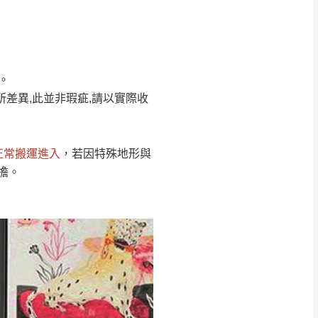
Line客服」來信確
。
只顯示附上圖片
只顯示附上評論
所差異,此並非瑕疵,請以實際收
偏遠地區
客製，敬請見諒！
線上詢問 LINE →
@dershin
）
正常搬運進入
，若因特殊地形與
復興鄉
擔。
聯絡
五峰鄉、橫山、北埔鄉、尖石
。
鄉山區、新埔山區、芎林山區、
關西 玉山里
太小、無法搬運上樓等因
無
吊運，費用將由買方自