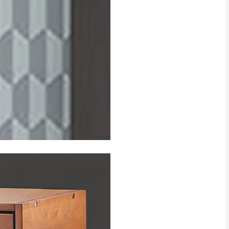
得視狀況延後或停止運送服
指定樓面。
《 如遇百貨周年慶
7