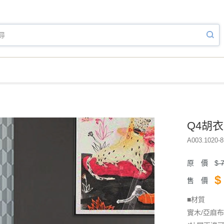
Q4胡
A003.1020-8
原 價
$
7
$
售 價
■材質
實木/亞麻布