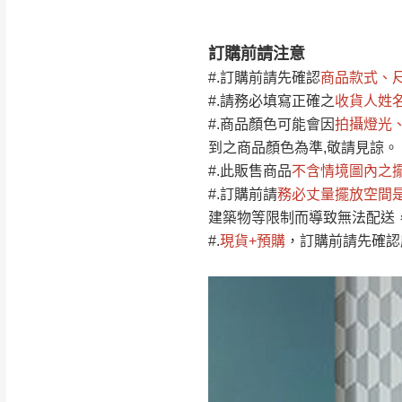
訂購前請注意
注意事項：
0
#.訂購前請先確認
商品款式、
由於
品項繁多，
/5
#.請務必填寫正確之
收貨人姓
(0)筆
認商品是否有「
#.商品顏色可能會
因
拍攝燈光
運送地
區
若商品價格或庫存有
到之商品顏色為準,敬請見諒。
接單後二日內(不
#.此販售商品
不含情境圖內之
#.訂購前請
務必丈量擺放空間
（線上客
服 LIN
桃園
建築物等限制而導致無法配送
下單前先詢問是
#
.
現貨+預購
，訂購前請先確認
（洽詢方式請搜尋
運送範圍：限定北
新竹
配送範圍：
苗栗至基隆；其
台北
素，導致無法配
保護物流人員的