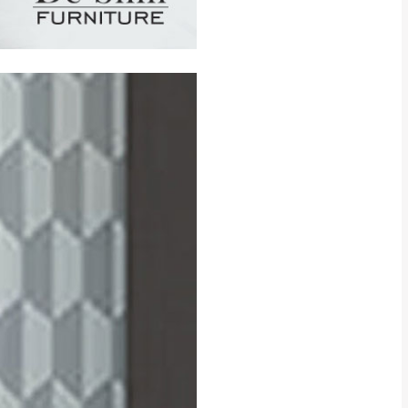
CM) 詳細尺寸以實品
in
)
，並須保持商品全新
、馬祖、澎湖地區
貨。
、居家環境不同。若屬人
先與消費者報價，消費
。
退貨之情形，我們需酌收
特定時日會給予折扣，
等因素，導致無法順利配送，
用將由買方自行支付。
17。
當天到貨前皆會再與您通知，