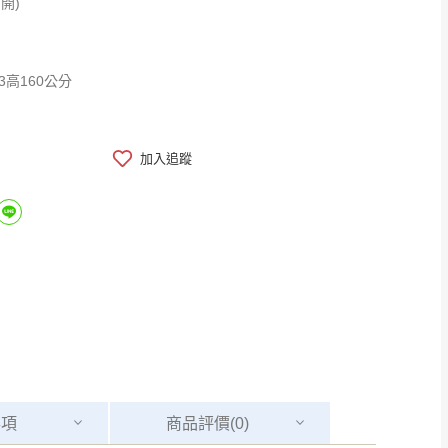
開)
.3高160公分
加入追蹤
事項
商品
評價(0)