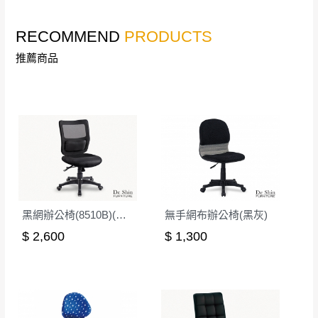
公司客服人員，我們將為您更換新品，運費
皆由本站負責，所有退回及換貨之商品必須
RECOMMEND
PRODUCTS
台北市、新北市地區固定每周(三)、(日)兩天收送貨
是全新狀態且完整包裝，床墊、床包、枕頭
推薦商品
類產品需為未拆封狀態(請保持商品、附件、
包裝、廠商紙及所有附隨文件或資料之完整
暫無配送地區
：
彰化、南投、雲林、嘉義、台南、高
性)，若未依照上述方式處理，恕無法接受退
雄、屏東、宜蘭、 花蓮、台東、金門、馬祖、澎湖地區
貨。
（可於LINE線上詢問 →
@dershin
）
由於透過電腦螢幕選購商品，可能會因個人
電腦螢幕的設定色差或解析度等因素， 與實
際商品的顏色、質感稍有不同，如因此而需
加收說明
退換貨，
需自付來回運費及人資成本
，請您
黑網辦公椅(8510B)(無扶)
無手網布辦公椅(黑灰)
訂購前詳加確認。(包含商品尺寸是否合適)。
$ 2,600
$ 1,300
訂購前請確認商品尺寸，大型物件因為人工
丈量，難免會有些許誤差值(約正負0.5CM)
。
詳細尺寸以實品為主。
。
非因本公司問題而需退換貨，請於收到貨7日
其它注意事項
內通知客服人員(Line@ ID：
@dershin
)
，並