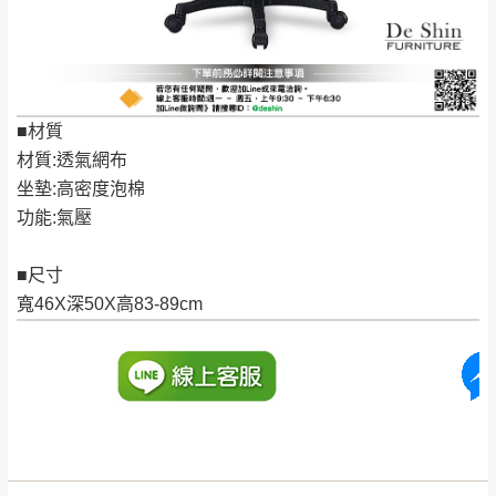
保護物流人員的工作安全，賣家無提供吊掛
區、北投湖山路、
服務，若需以吊車或其他的吊掛方式吊運，
深坑山區
費用將由買方自行支付。
$ 9,000以上：免
因大型傢俱有組裝、配送的問題，並非一般
運費
快速到貨商品，無法指定特定時間送達，司
■材質
基隆
$ 9,000以下：
基隆山區
機當天到貨前皆會再與您通知，讓你不用整
材質:透氣網布
NT$500元
天在家等貨，以節省您的寶貴時間。
坐墊:高密度泡棉
＊A108產品另收運費
由於百貨公司配送較為不易，故暫無法配送
功能:氣壓
$ 9,000以上：免
至百貨公司內部。
卓蘭鎮、三灣、通
運費
霄山區、西湖、泰
■尺寸
苗栗
$ 9,000以下：
安鄉、大湖鄉、頭
寬46X深50X高83-89cm
發票寄送：
NT$500元
屋、獅潭鄉
若您選擇三聯式或索取兩聯式發票，發票將於商品
＊A108產品另收運費
完成出貨15個工作天另行寄出，另外約加上2~7個
工作天內送達，如遇國定假日將順延寄送。
配送天數：5~14天
到貨時間：指定送貨日當天以電話聯絡確認
退換貨說明：
若收到不良品，請於到貨日起七日內通知本
｜周（一）配送部門固定公休無送貨｜