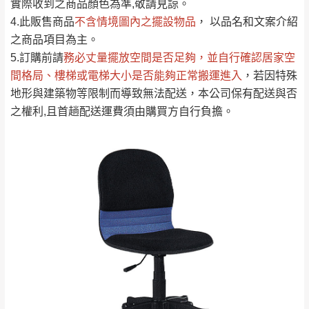
實際收到之商品顏色為準,敬請見諒。
單。
部分網路商品恕無法更改原設計或客製，敬請
桃園
復興鄉
4.此販售商品
不含情境圖內之擺設物品
， 以品名和文案介紹
見諒！
之商品項目為主。
接單後二日內(不含例假日)，我們客服會與您
峨眉鄉、五峰鄉、
5.訂購前請
務必丈量擺放空間是否足夠
，並自行確認居家空
電話聯絡或E-Mail通知確認訂單。
橫山、北埔鄉、尖
間格局、
樓梯或電梯大小是否能夠正常搬運進入
，若因特殊
（線上客
服 LINE →
@dershin
）
石鄉、寶山鄉山
地形與建築物等限制而導致無法配送，本公司保有配送與否
新竹
下單前先詢問是否現貨
，若未詢問下單後無
區、新埔山區、芎
之權利,且首趟配送運費須由購買方自行負擔。
現貨我們客服會再來電或E-Mail與您聯絡
林山區、關西 玉山
免 運
（洽詢方式請搜尋 L
ine ID →
@dershin
）
里
費
運送範圍：限定北至基隆，南至苗栗，偏遠
地區恕無法提供運送 (詳見運送規章)。
台北
無
雙溪、貢寮、烏
配送範圍：
來、平溪、九份、
苗栗至基隆；其它地區暫不開放，如因特殊
石門、林口 下福
＊A108產品另收運費
地型限制(山區、鄉、鎮、村)、樓梯太小、無
里、新店山區、三
新北
法搬運上樓等因素，導致無法配送，
本公司
峽山區、石碇、坪
保有出貨的權利。
林、福隆、淡水山