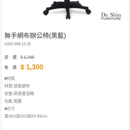
無手網布辦公椅(黑藍)
A003.999-14.26
原 價
$
1,700
$
1,300
售 價
■材質
材質:透氣網布
坐墊:高密度泡棉
功能:氣壓
■尺寸
寬46X深50X高83-89cm