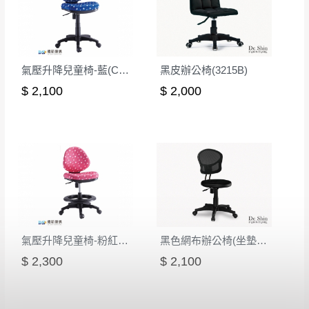
本司貨車運送如因路況不佳、天候惡劣、過於偏遠之
須保持商品全新狀態與完整包裝。鑑賞期間
山區內等，或收貨地點搬運過於困難等因素，導致無
若發生非本司因素致使之汙損破壞，恕無法
法順利配送，本公司除了盡最大努力完成配送外，視
辦理退換貨。
氣壓升降兒童椅-藍(CK-007)
黑皮辦公椅(3215B)
狀況保有出貨的權利。
台北市、新北市地區固定每周(三)、(日)兩天
保護物流人員的工作安全，賣家無提供吊掛服務，若
$ 2,100
$ 2,000
收送貨，敬請見諒！
需以吊車或其他的吊掛方式吊運，費用將由買方自行
本公司部份商品無維修服務，超過7日鑑賞
支付。
期，商品使用年限，因客人使用習慣、居家
因大型傢俱有組裝、配送的問題，並非一般快速到貨
環境不同。若屬人為因素導致商品損壞、零
商品，無法指定特定時間送達，司機當天到貨前皆會
件短缺，則維修、搬運費用，需由消費者自
再與您通知，讓您不用整天在家等貨，以免浪費你的
行吸收(另事先與消費者報價，消費者同意將
寶貴時間。
會進行維修)。
如遇自然災害、政府宣布之災害警報等不可抗力情
到貨7日內為鑑賞期(注意:鑑賞期非試用期)，
事，而危及運送人員輸送之安全，本司得視狀況延後
氣壓升降兒童椅-粉紅(腳踏圈)
黑色網布辦公椅(坐墊PU成型泡棉)
若非商品品質瑕疵問題於鑑賞期內退貨之情
或停止運送服務。
$ 2,300
$ 2,100
形，我們需酌收退貨運費。
百貨公司配送暫無法配合開店前、閉店後時段，並送
如欲放置營業場所及公開場合之商品則無享
至百貨公司卸貨區為限，恕無法送至指定樓面。
《 如
有商品一年保固之服務。
遇百貨周年慶期間，恕暫停百貨公司相關運送 》