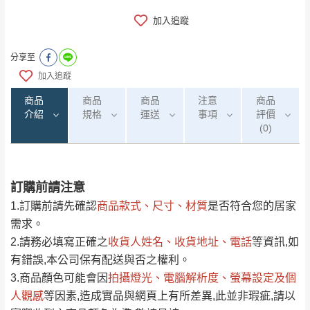
加入追蹤
分享至
加入追蹤
商品
商品
商品
注意
商品
介紹
規格
運送
事項
評價
(0)
訂購前請注意
0
注意事項：
/5
運 費 說 明
(0)筆
1.訂購前請先確認
商品款式、尺寸、材質
是否符合您的居家
由於
品項繁多，網頁無法及時更新，如有需
需求。
要購買商品，請於出發前來電或到「官方
2.請務必填寫正確之
收貨人姓名、收貨地址、電話
等資訊,如
全部
依評論高至低排列
偏遠地區
Line客服」來信確認商品是否有「現貨」與
運送地
區
運送費用
有錯誤,本公司保有配送與否之權利。
「金額」。
（請先線上詢問 LINE
依評論低至高排列
只顯示附上圖片
3.商品顏色可能會
因
拍攝燈光、電腦解析度、螢幕設定及個
→
@dershin
）
人觀感
若商品價格或庫存有異常，商家有權取消訂
等因素,造成實品與網頁上有所差異,此並非瑕疵,請以
只顯示附上評論