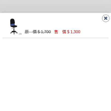
無回收家具服務，若需回收家俱可聯絡當地請清潔隊
▪️
訂單成立
時請儘速於三日內完成付款，
交易恕不
回收,免付費清運專線：0800-085-717
殺價，商品均已最低價格售出
，且在特定時日會給
予折扣，請密切注意。
聯絡客服
▪️
三
日內若未接獲您的匯款或轉帳通知，商品將不
原 價 $ 1,700
售 價 $ 1,300
予保留(訂單自動取消)。
▪️
無回收家具服務，若需回收家具可聯絡當地請清
線 上
AM 9:30-PM 6:30
潔隊回收,免付費清運專線：0800-085-717。
門 市
AM 9:30-PM 9:30
門市據點
楊梅店
南崁店
桃園店
八德店
龜山店
新竹店
高雄鳥松
店
關於我們
關於德新
線上型錄
忘記密碼