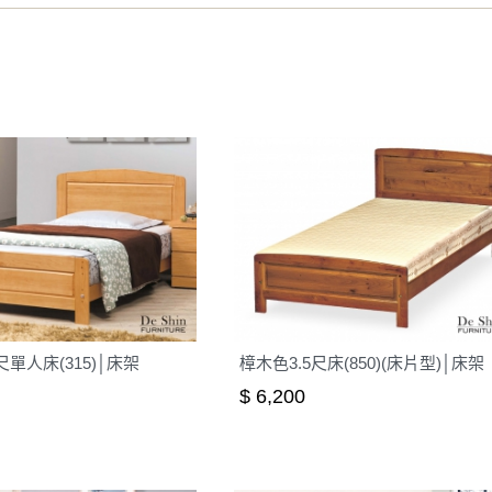
之災害警報等不可抗力情事，而危及運送人員輸送之安全，本司
開店前、閉店後時段，並送至百貨公司卸貨區為限，恕無法送至
關運送 》
家俱可聯絡當地請清潔隊回收,免付費清運專線：0800-085-71
尺單人床(315)│床架
樟木色3.5尺床(850)(床片型)│床架
$ 6,200