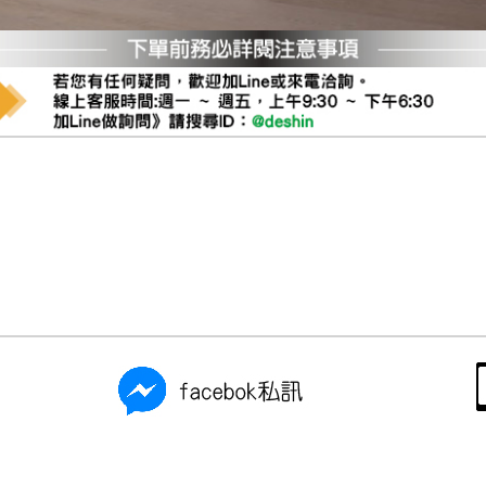
尺寸，大型物件因為人工丈量，難免會有些許誤差值(約正負0.5
需退換貨，請於收到貨7日內通知客服人員(Line@ ID：
@dersh
投、雲林、嘉義、台南、高雄、屏東、宜蘭、 花蓮、台東、金門
。鑑賞期間若發生非本司因素致使之汙損破壞，恕無法辦理退換
ershin
）
區固定每周(三)、(日)兩天收送貨，敬請見諒！
無維修服務，超過7日鑑賞期，商品使用年限，因客人使用習慣
損壞、零件短缺，則維修、搬運費用，需由消費者自行吸收(另事
修)。
賞期(注意:鑑賞期非試用期)，若非商品品質瑕疵問題於鑑賞期內
。
所及公開場合之商品則無享有商品一年保固之服務。
三日內完成付款，
交易恕不殺價，商品均已最低價格售出
，且在
佳、天候惡劣、過於偏遠之山區內等，或收貨地點搬運過於困難
成配送外，視狀況保有出貨的權利。
款或轉帳通知，商品將不予保留(訂單自動取消)。
，賣家無提供吊掛服務，若需以吊車或其他的吊掛方式吊運，費
收家具可聯絡當地請清潔隊回收,免付費清運專線：0800-085-7
的問題，並非一般快速到貨商品，無法指定特定時間送達，司機
以免浪費你的寶貴時間。