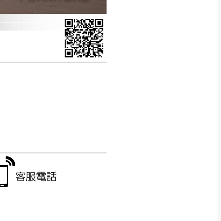
CM) 詳細尺寸以實品
in
)
，並須保持商品全新
、馬祖、澎湖地區
貨。
、居家環境不同。若屬人
先與消費者報價，消費
。
退貨之情形，我們需酌收
特定時日會給予折扣，
等因素，導致無法順利配送，
用將由買方自行支付。
17。
當天到貨前皆會再與您通知，