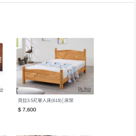
得視狀況延後或停止運送服
指定樓面。
《 如遇百貨周年慶
7
貝拉3.5尺單人床(618)│床架
$ 7,600