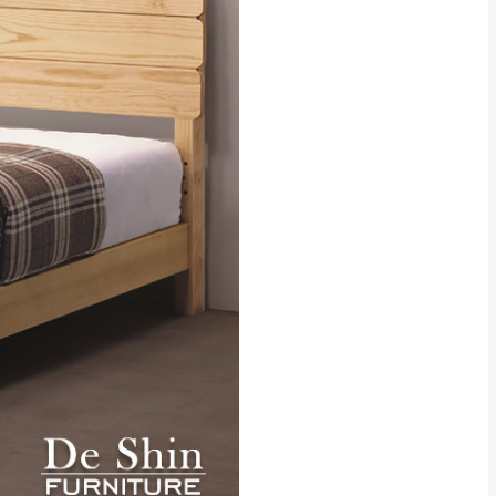
貢寮、烏來、平溪、九份、石
下福里、新店山區、三峽山區、
達，司機當天到貨前皆
林、福隆、淡水山區、北投湖山
路、深坑山區
基隆山區
加上2~7個工作天內
三灣、通霄山區、西湖、泰安
、大湖鄉、頭屋、獅潭鄉
，運費皆由本站負責，
未拆封狀態(請保持商
理，恕無法接受退貨。
 與實際商品的顏色、
加確認。(包含商品尺寸