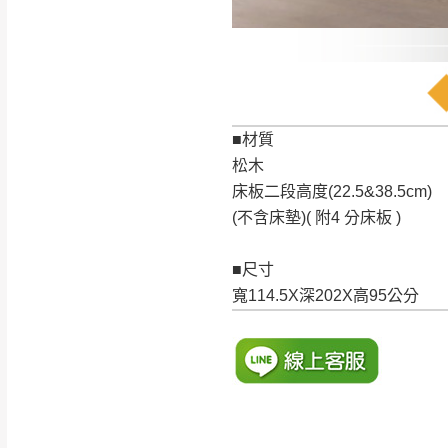
訂購前請確認商品
為主。
暫無配送地區
非因本公司問題而
：
彰化、南
（可於LINE線上詢問 →
狀態與完整包裝
@d
台北市、新北市地
■材質
本公司部份商品
松木
加收說明
為因素導致商品
床板二段高度(22.5&38.5cm)
者同意將會進行維
(不含床墊)( 附4 分床板 )
到貨7日內為鑑
退貨運費。
■尺寸
如欲放置營業場
寬114.5X深202X高95公分
其它注意事項
▪️
訂單成立
時請儘速於
本司貨車運送如因路況不
請密切注意。
本公司除了盡最大努力完
▪️
三
日內若未接獲您的匯
保護物流人員的工作安全
▪️
無回收家具服務，若需回
因大型傢俱有組裝、配送
讓您不用整天在家等貨，