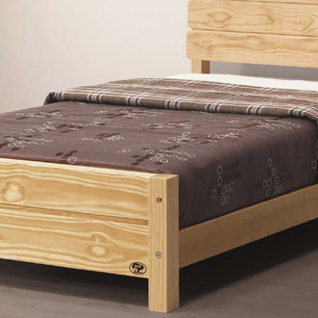
雙溪、
門、林口 
＊A108產品另收運費
裝、配送的問題，並非一般快速到貨商品，無法指定特定時間送
石碇、坪
讓你不用整天在家等貨，以節省您的寶貴時間。
送較為不易，故暫無法配送至百貨公司內部。
$ 9,000以上：免運費
$ 9,000以下：NT$500元
＊A108產品另收運費
兩聯式發票，發票將於商品完成出貨15個工作天另行寄出，另外約
$ 9,000以上：免運費
卓蘭鎮、
順延寄送。
$ 9,000以下：NT$500元
鄉
＊A108產品另收運費
請於到貨日起七日內通知本公司客服人員，我們將為您更換新品
配送天數：5~14天
之商品必須是全新狀態且完整包裝，床墊、床包、枕頭類產品需為
到貨時間：指定送貨日當天以電話聯絡確認
、廠商紙及所有附隨文件或資料之完整性)，若未依照上述方式處
幕選購商品，可能會因個人電腦螢幕的設定色差或解析度等因素，
｜周（一）配送部門固定公休無送貨｜
如因此而需退換貨，
需自付來回運費及人資成本
，請您訂購前詳
台北市、新北市地區固定每周(三)、(日)兩天收送貨