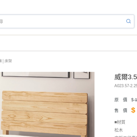
床│床架
威爾3.
A023.57-2.2
原 價
$
1
$
售 價
■材質
松木