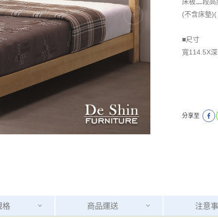
床板二段高度(
(不含床墊)(
■尺寸
寬114.5X
分享至
規格
商品
運送
注意