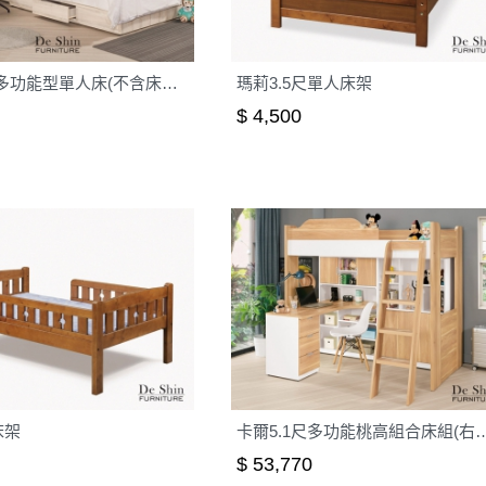
雪莉3.5尺多功能型單人床(不含床墊)│床架
瑪莉3.5尺單人床架
$ 4,500
床架
卡爾5.1尺多功能桃高組合床
$ 53,770