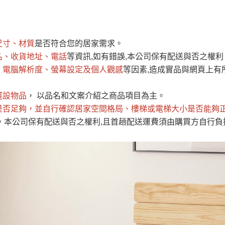
運 費 說 明
尺寸、材質
是否符合您的居家需求。
網頁無法及時更新，如有需要購買商品，請於出發前來電或到「官方
名、收貨地址、電話
等資訊,如有錯誤,本公司保有配送與否之權利
全部
依評論高至低排列
依評論低至高排列
現貨」與 「金額」。
、電腦解析度、螢幕設定及個人觀感
等因素,造成實品與網頁上有
運送費用
異常，商家有權取消訂單。
部分網路商品恕無法更改原設計或
（請先
含例假日)，我們客服會與您電話聯絡或E-Mail通知確認訂單。
擺設物品
， 以品名和文案介紹之商品項目為主。
是否足夠
E →
@dershin
，並自行確認居家空間格局、
）
樓梯或電梯大小是否能夠
，本公司保有配送與否之權利,且首趟配送運費須由購買方自行負
否現貨
，若未詢問下單後無現貨我們客服會再來電或E-Mail與您
 L
ine ID →
@dershin
）
峨眉鄉、
至基隆，南至苗栗，偏遠地區恕無法提供運送 (詳見運送規章)
鄉、寶山
免 運 費
它地區暫不開放，如因特殊地型限制(山區、鄉、鎮、村)、樓梯
送，
本公司保有出貨的權利。
工作安全，賣家無提供吊掛服務，若需以吊車或其他的吊掛方式