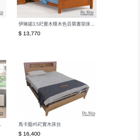
伊琳諾3.5尺實木樟木色百葉書架床│床架
$ 13,770
組(右向)│床架
馬卡龍#5尺實木床台
$ 16,400