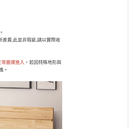
Line客服」來信確
。
只顯示附上圖片
只顯示附上評論
所差異,此並非瑕疵,請以實際收
偏遠地區
客製，敬請見諒！
線上詢問 LINE →
@dershin
）
正常搬運進入
，若因特殊地形與
復興鄉
擔。
聯絡
五峰鄉、橫山、北埔鄉、尖石
。
鄉山區、新埔山區、芎林山區、
關西 玉山里
太小、無法搬運上樓等因
無
吊運，費用將由買方自