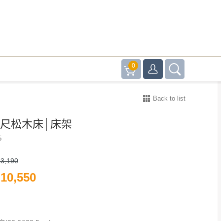
0
Back to list
5尺松木床│床架
5
3,190
10,550