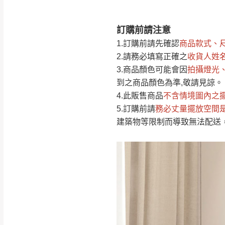
訂購前請注意
注意事項：
0
1.訂購前請先確認
商品款式、
由於
品項繁多，
/5
2.請務必填寫正確之
收貨人姓
(0)筆
認商品是否有「
3.商品顏色可能會
因
拍攝燈光
運送地
區
若商品價格或庫存有
到之商品顏色為準,敬請見諒。
接單後二日內(不
4.此販售商品
不含情境圖內之
5.訂購前請
務必丈量擺放空間
（線上客
服 LIN
桃園
建築物等限制而導致無法配送
下單前先詢問是
（洽詢方式請搜尋
運送範圍：限定北
新竹
配送範圍：
苗栗至基隆；其
台北
素，導致無法配
保護物流人員的