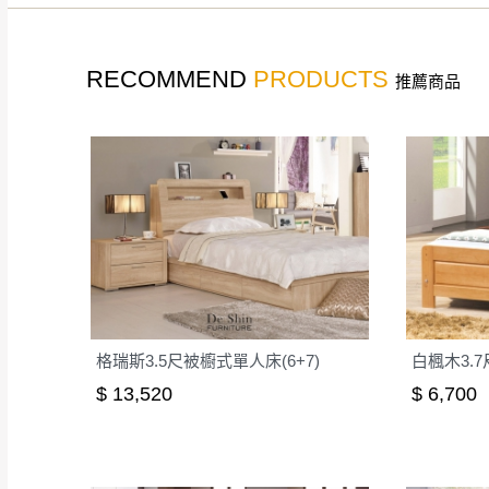
如遇自然災害、政府宣布
務。
百貨公司配送暫無法配合
RECOMMEND
PRODUCTS
推薦商品
期間，恕暫停百貨公司相
無回收家具服務，若需回收
格瑞斯3.5尺被櫥式單人床(6+7)
白楓木3.7
$ 13,520
$ 6,700