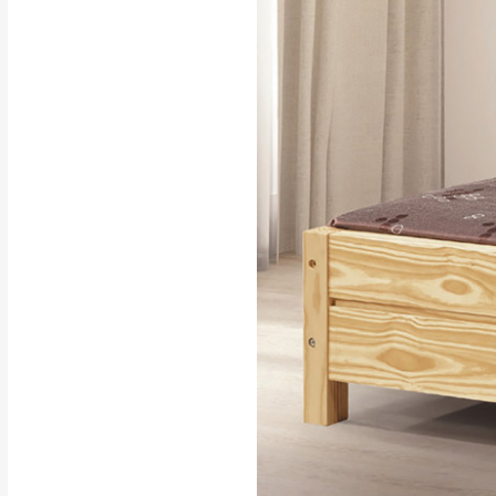
行支付。
新北
因大型傢俱有組
會再與您通知，
由於百貨公司配
基隆
發票寄送：
若您選擇三聯式或索取
送達，如遇國定假日將
苗栗
退換貨說明：
若收到不良品，
所有退回及換貨
品、附件、包裝
由於透過電腦螢
質感稍有不同，
是否合適)。