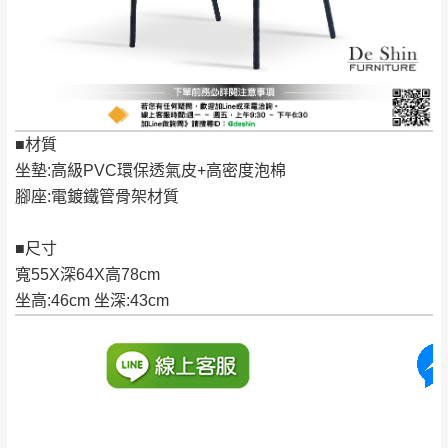
保有出貨的權利。
林、福隆、淡水山
保護物流人員的工作安全，賣家無提供吊掛
區、北投湖山路、
服務，若需以吊車或其他的吊掛方式吊運，
深坑山區
費用將由買方自行支付。
$ 9,000以上：免
因大型傢俱有組裝、配送的問題，並非一般
運費
快速到貨商品，無法指定特定時間送達，司
■材質
基隆
$ 9,000以下：
基隆山區
機當天到貨前皆會再與您通知，讓你不用整
坐墊:高級PVC環保透氣皮+高密度泡棉
NT$500元
天在家等貨，以節省您的寶貴時間。
腳座:電鍍鐵管骨架材質
＊A108產品另收運費
由於百貨公司配送較為不易，故暫無法配送
$ 9,000以上：免
至百貨公司內部。
卓蘭鎮、三灣、通
■尺寸
運費
霄山區、西湖、泰
寬55X深64X高78cm
苗栗
$ 9,000以下：
安鄉、大湖鄉、頭
坐高:46cm 坐深:43cm
發票寄送：
NT$500元
屋、獅潭鄉
若您選擇三聯式或索取兩聯式發票，發票將於商品
＊A108產品另收運費
完成出貨15個工作天另行寄出，另外約加上2~7個
工作天內送達，如遇國定假日將順延寄送。
配送天數：5~14天
到貨時間：指定送貨日當天以電話聯絡確認
退換貨說明：