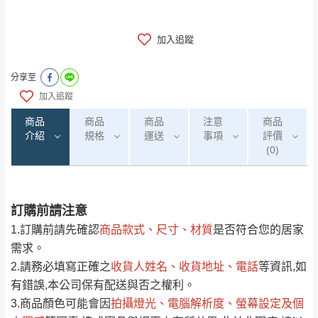
加入追蹤
分享至
加入追蹤
商品
商品
商品
注意
商品
介紹
規格
運送
事項
評價
(0)
訂購前請注意
0
注意事項：
/5
運 費 說 明
(0)筆
1.訂購前請先確認
商品款式、尺寸、材質
是否符合您的居家
由於
品項繁多，網頁無法及時更新，如有需
需求。
要購買商品，請於出發前來電或到「官方
2.請務必填寫正確之
收貨人姓名、收貨地址、電話
等資訊,如
全部
依評論高至低排列
偏遠地區
Line客服」來信確認商品是否有「現貨」與
運送地
區
運送費用
有錯誤,本公司保有配送與否之權利。
「金額」。
（請先線上詢問 LINE
依評論低至高排列
只顯示附上圖片
3.商品顏色可能會
因
拍攝燈光、電腦解析度、螢幕設定及個
→
@dershin
）