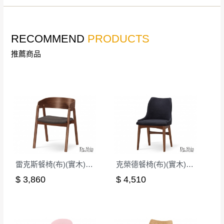
若收到不良品，請於到貨日起七日內通知本
｜周（一）配送部門固定公休無送貨｜
公司客服人員，我們將為您更換新品，運費
皆由本站負責，所有退回及換貨之商品必須
RECOMMEND
PRODUCTS
台北市、新北市地區固定每周(三)、(日)兩天收送貨
是全新狀態且完整包裝，床墊、床包、枕頭
推薦商品
類產品需為未拆封狀態(請保持商品、附件、
包裝、廠商紙及所有附隨文件或資料之完整
暫無配送地區
：
彰化、南投、雲林、嘉義、台南、高
性)，若未依照上述方式處理，恕無法接受退
雄、屏東、宜蘭、 花蓮、台東、金門、馬祖、澎湖地區
貨。
（可於LINE線上詢問 →
@dershin
）
由於透過電腦螢幕選購商品，可能會因個人
電腦螢幕的設定色差或解析度等因素， 與實
際商品的顏色、質感稍有不同，如因此而需
加收說明
退換貨，
需自付來回運費及人資成本
，請您
雷克斯餐椅(布)(實木)(MI-744-1)
克榮德餐椅(布)(實木)(MI-713)
訂購前詳加確認。(包含商品尺寸是否合適)。
$ 3,860
$ 4,510
訂購前請確認商品尺寸，大型物件因為人工
丈量，難免會有些許誤差值(約正負0.5CM)
。
詳細尺寸以實品為主。
。
非因本公司問題而需退換貨，請於收到貨7日