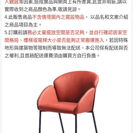
人觀感
若商品價格或庫存有異常，商家有權取消訂
等因素,造成實品與網頁上有所差異,此並非瑕疵,請以
只顯示附上評論
實際收到之商品顏色為準,敬請見諒。
單。
部分網路商品恕無法更改原設計或客製，敬請
桃園
復興鄉
4.此販售商品
不含情境圖內之擺設物品
， 以品名和文案介紹
見諒！
之商品項目為主。
接單後二日內(不含例假日)，我們客服會與您
峨眉鄉、五峰鄉、
5.訂購前請
務必丈量擺放空間是否足夠
，並自行確認居家空
電話聯絡或E-Mail通知確認訂單。
橫山、北埔鄉、尖
間格局、
樓梯或電梯大小是否能夠正常搬運進入
，若因特殊
（線上客
服 LINE →
@dershin
）
石鄉、寶山鄉山
地形與建築物等限制而導致無法配送，本公司保有配送與否
新竹
下單前先詢問是否現貨
，若未詢問下單後無
區、新埔山區、芎
之權利,且首趟配送運費須由購買方自行負擔。
現貨我們客服會再來電或E-Mail與您聯絡
林山區、關西 玉山
免 運
（洽詢方式請搜尋 L
ine ID →
@dershin
）
里
費
運送範圍：限定北至基隆，南至苗栗，偏遠
地區恕無法提供運送 (詳見運送規章)。
台北
無
雙溪、貢寮、烏
配送範圍：
來、平溪、九份、
苗栗至基隆；其它地區暫不開放，如因特殊
石門、林口 下福
＊A108產品另收運費
地型限制(山區、鄉、鎮、村)、樓梯太小、無
里、新店山區、三
新北
法搬運上樓等因素，導致無法配送，
本公司
峽山區、石碇、坪