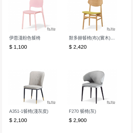
其它注意事項
內通知客服人員(Line@ ID：
@dershin
)
，並
本司貨車運送如因路況不佳、天候惡劣、過於偏遠之
須保持商品全新狀態與完整包裝。鑑賞期間
山區內等，或收貨地點搬運過於困難等因素，導致無
若發生非本司因素致使之汙損破壞，恕無法
法順利配送，本公司除了盡最大努力完成配送外，視
辦理退換貨。
伊恩淺粉色餐椅
默多赫餐椅(布)(實木)(MI-469)
狀況保有出貨的權利。
台北市、新北市地區固定每周(三)、(日)兩天
保護物流人員的工作安全，賣家無提供吊掛服務，若
$ 1,100
$ 2,420
收送貨，敬請見諒！
需以吊車或其他的吊掛方式吊運，費用將由買方自行
本公司部份商品無維修服務，超過7日鑑賞
支付。
期，商品使用年限，因客人使用習慣、居家
因大型傢俱有組裝、配送的問題，並非一般快速到貨
環境不同。若屬人為因素導致商品損壞、零
商品，無法指定特定時間送達，司機當天到貨前皆會
件短缺，則維修、搬運費用，需由消費者自
再與您通知，讓您不用整天在家等貨，以免浪費你的
行吸收(另事先與消費者報價，消費者同意將
寶貴時間。
會進行維修)。
如遇自然災害、政府宣布之災害警報等不可抗力情
到貨7日內為鑑賞期(注意:鑑賞期非試用期)，
事，而危及運送人員輸送之安全，本司得視狀況延後
A351-1餐椅(淺灰皮)
F270 餐椅(灰)
若非商品品質瑕疵問題於鑑賞期內退貨之情
或停止運送服務。
$ 2,100
$ 2,900
形，我們需酌收退貨運費。
百貨公司配送暫無法配合開店前、閉店後時段，並送
如欲放置營業場所及公開場合之商品則無享
至百貨公司卸貨區為限，恕無法送至指定樓面。
《 如