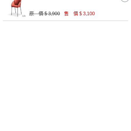
原 價 $ 3,900
售 價 $ 3,100
漢娜餐椅(皮)(五金腳)(A166)
溫蒂餐椅(布)(五金腳)(A7214)
$ 1,770
$ 2,420
奈德餐椅(板)(實木)(MI-992)
席拉餐椅(灰皮)(五金腳)(A7214)
$ 3,540
$ 2,420