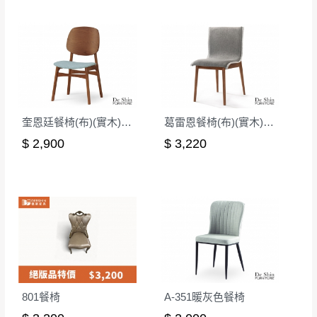
有商品一年保固之服務。
遇百貨周年慶期間，恕暫停百貨公司相關運送 》
無回收家具服務，若需回收家俱可聯絡當地請清潔隊
▪️
訂單成立
時請儘速於三日內完成付款，
交易恕不
回收,免付費清運專線：0800-085-717
殺價，商品均已最低價格售出
，且在特定時日會給
予折扣，請密切注意。
▪️
三
日內若未接獲您的匯款或轉帳通知，商品將不
予保留(訂單自動取消)。
奎恩廷餐椅(布)(實木)(MI-899)
葛雷恩餐椅(布)(實木)(MI-964)
▪️
無回收家具服務，若需回收家具可聯絡當地請清
$ 2,900
$ 3,220
潔隊回收,免付費清運專線：0800-085-717。
801餐椅
A-351暖灰色餐椅