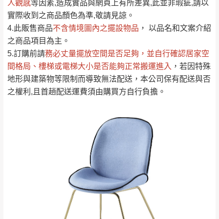
人觀感
若商品價格或庫存有異常，商家有權取消訂
等因素,造成實品與網頁上有所差異,此並非瑕疵,請以
只顯示附上評論
實際收到之商品顏色為準,敬請見諒。
單。
部分網路商品恕無法更改原設計或客製，敬請
桃園
復興鄉
4.此販售商品
不含情境圖內之擺設物品
， 以品名和文案介紹
見諒！
之商品項目為主。
接單後二日內(不含例假日)，我們客服會與您
峨眉鄉、五峰鄉、
5.訂購前請
務必丈量擺放空間是否足夠
，並自行確認居家空
電話聯絡或E-Mail通知確認訂單。
橫山、北埔鄉、尖
間格局、
樓梯或電梯大小是否能夠正常搬運進入
，若因特殊
（線上客
服 LINE →
@dershin
）
石鄉、寶山鄉山
地形與建築物等限制而導致無法配送，本公司保有配送與否
新竹
下單前先詢問是否現貨
，若未詢問下單後無
區、新埔山區、芎
之權利,且首趟配送運費須由購買方自行負擔。
現貨我們客服會再來電或E-Mail與您聯絡
林山區、關西 玉山
免 運
（洽詢方式請搜尋 L
ine ID →
@dershin
）
里
費
運送範圍：限定北至基隆，南至苗栗，偏遠
地區恕無法提供運送 (詳見運送規章)。
台北
無
雙溪、貢寮、烏
配送範圍：
來、平溪、九份、
苗栗至基隆；其它地區暫不開放，如因特殊
石門、林口 下福
＊A108產品另收運費
地型限制(山區、鄉、鎮、村)、樓梯太小、無
里、新店山區、三
新北
法搬運上樓等因素，導致無法配送，
本公司
峽山區、石碇、坪