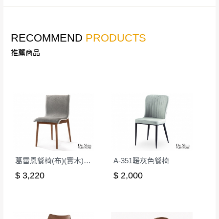
若收到不良品，請於到貨日起七日內通知本
｜周（一）配送部門固定公休無送貨｜
公司客服人員，我們將為您更換新品，運費
皆由本站負責，所有退回及換貨之商品必須
RECOMMEND
PRODUCTS
台北市、新北市地區固定每周(三)、(日)兩天收送貨
是全新狀態且完整包裝，床墊、床包、枕頭
推薦商品
類產品需為未拆封狀態(請保持商品、附件、
包裝、廠商紙及所有附隨文件或資料之完整
暫無配送地區
：
彰化、南投、雲林、嘉義、台南、高
性)，若未依照上述方式處理，恕無法接受退
雄、屏東、宜蘭、 花蓮、台東、金門、馬祖、澎湖地區
貨。
（可於LINE線上詢問 →
@dershin
）
由於透過電腦螢幕選購商品，可能會因個人
電腦螢幕的設定色差或解析度等因素， 與實
際商品的顏色、質感稍有不同，如因此而需
加收說明
退換貨，
需自付來回運費及人資成本
，請您
葛雷恩餐椅(布)(實木)(MI-964)
A-351暖灰色餐椅
訂購前詳加確認。(包含商品尺寸是否合適)。
$ 3,220
$ 2,000
訂購前請確認商品尺寸，大型物件因為人工
丈量，難免會有些許誤差值(約正負0.5CM)
。
詳細尺寸以實品為主。
。
非因本公司問題而需退換貨，請於收到貨7日