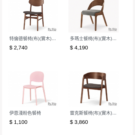
其它注意事項
內通知客服人員(Line@ ID：
@dershin
)
，並
本司貨車運送如因路況不佳、天候惡劣、過於偏遠之
須保持商品全新狀態與完整包裝。鑑賞期間
山區內等，或收貨地點搬運過於困難等因素，導致無
若發生非本司因素致使之汙損破壞，恕無法
法順利配送，本公司除了盡最大努力完成配送外，視
辦理退換貨。
特倫德餐椅(布)(實木)(MI-469)
多瑪士餐椅(布)(實木)(MI-836)
狀況保有出貨的權利。
台北市、新北市地區固定每周(三)、(日)兩天
保護物流人員的工作安全，賣家無提供吊掛服務，若
$ 2,740
$ 4,190
收送貨，敬請見諒！
需以吊車或其他的吊掛方式吊運，費用將由買方自行
本公司部份商品無維修服務，超過7日鑑賞
支付。
期，商品使用年限，因客人使用習慣、居家
因大型傢俱有組裝、配送的問題，並非一般快速到貨
環境不同。若屬人為因素導致商品損壞、零
商品，無法指定特定時間送達，司機當天到貨前皆會
件短缺，則維修、搬運費用，需由消費者自
再與您通知，讓您不用整天在家等貨，以免浪費你的
行吸收(另事先與消費者報價，消費者同意將
寶貴時間。
會進行維修)。
如遇自然災害、政府宣布之災害警報等不可抗力情
到貨7日內為鑑賞期(注意:鑑賞期非試用期)，
事，而危及運送人員輸送之安全，本司得視狀況延後
伊恩淺粉色餐椅
雷克斯餐椅(布)(實木)(MI-744-1)
若非商品品質瑕疵問題於鑑賞期內退貨之情
或停止運送服務。
$ 1,100
$ 3,860
形，我們需酌收退貨運費。
百貨公司配送暫無法配合開店前、閉店後時段，並送
如欲放置營業場所及公開場合之商品則無享
至百貨公司卸貨區為限，恕無法送至指定樓面。
《 如