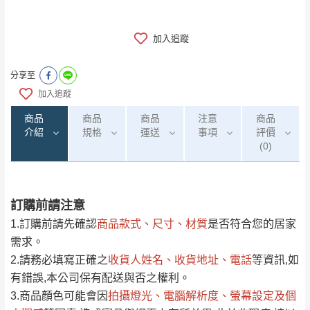
加入追蹤
分享至
加入追蹤
商品
商品
商品
注意
商品
介紹
規格
運送
事項
評價
(0)
訂購前請注意
0
注意事項：
/5
運 費 說 明
(0)筆
1.訂購前請先確認
商品款式、尺寸、材質
是否符合您的居家
由於
品項繁多，網頁無法及時更新，如有需
需求。
要購買商品，請於出發前來電或到「官方
2.請務必填寫正確之
收貨人姓名、收貨地址、電話
等資訊,如
全部
依評論高至低排列
偏遠地區
Line客服」來信確認商品是否有「現貨」與
運送地
區
運送費用
有錯誤,本公司保有配送與否之權利。
「金額」。
（請先線上詢問 LINE
依評論低至高排列
只顯示附上圖片
3.商品顏色可能會
因
拍攝燈光、電腦解析度、螢幕設定及個
→
@dershin
）