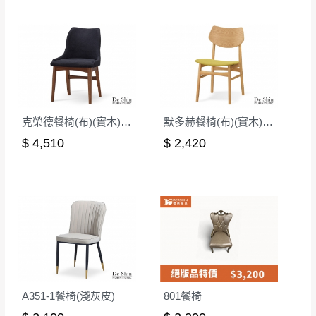
有商品一年保固之服務。
遇百貨周年慶期間，恕暫停百貨公司相關運送 》
無回收家具服務，若需回收家俱可聯絡當地請清潔隊
▪️
訂單成立
時請儘速於三日內完成付款，
交易恕不
回收,免付費清運專線：0800-085-717
殺價，商品均已最低價格售出
，且在特定時日會給
予折扣，請密切注意。
▪️
三
日內若未接獲您的匯款或轉帳通知，商品將不
予保留(訂單自動取消)。
克榮德餐椅(布)(實木)(MI-713)
默多赫餐椅(布)(實木)(MI-469)
▪️
無回收家具服務，若需回收家具可聯絡當地請清
$ 4,510
$ 2,420
潔隊回收,免付費清運專線：0800-085-717。
A351-1餐椅(淺灰皮)
801餐椅