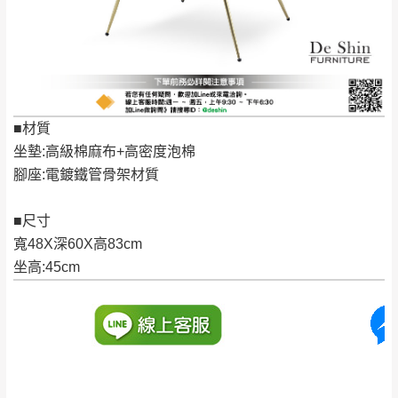
保有出貨的權利。
林、福隆、淡水山
保護物流人員的工作安全，賣家無提供吊掛
區、北投湖山路、
服務，若需以吊車或其他的吊掛方式吊運，
深坑山區
費用將由買方自行支付。
$ 9,000以上：免
因大型傢俱有組裝、配送的問題，並非一般
運費
快速到貨商品，無法指定特定時間送達，司
■材質
基隆
$ 9,000以下：
基隆山區
機當天到貨前皆會再與您通知，讓你不用整
坐墊:高級棉麻布+高密度泡棉
NT$500元
天在家等貨，以節省您的寶貴時間。
腳座:電鍍鐵管骨架材質
＊A108產品另收運費
由於百貨公司配送較為不易，故暫無法配送
$ 9,000以上：免
至百貨公司內部。
卓蘭鎮、三灣、通
■尺寸
運費
霄山區、西湖、泰
寬48X深60X高83cm
苗栗
$ 9,000以下：
安鄉、大湖鄉、頭
坐高:45cm
發票寄送：
NT$500元
屋、獅潭鄉
若您選擇三聯式或索取兩聯式發票，發票將於商品
＊A108產品另收運費
完成出貨15個工作天另行寄出，另外約加上2~7個
工作天內送達，如遇國定假日將順延寄送。
配送天數：5~14天
到貨時間：指定送貨日當天以電話聯絡確認
退換貨說明：