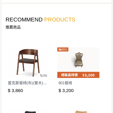
若收到不良品，請於到貨日起七日內通知本
｜周（一）配送部門固定公休無送貨｜
公司客服人員，我們將為您更換新品，運費
皆由本站負責，所有退回及換貨之商品必須
RECOMMEND
PRODUCTS
台北市、新北市地區固定每周(三)、(日)兩天收送貨
是全新狀態且完整包裝，床墊、床包、枕頭
推薦商品
類產品需為未拆封狀態(請保持商品、附件、
包裝、廠商紙及所有附隨文件或資料之完整
暫無配送地區
：
彰化、南投、雲林、嘉義、台南、高
性)，若未依照上述方式處理，恕無法接受退
雄、屏東、宜蘭、 花蓮、台東、金門、馬祖、澎湖地區
貨。
（可於LINE線上詢問 →
@dershin
）
由於透過電腦螢幕選購商品，可能會因個人
電腦螢幕的設定色差或解析度等因素， 與實
際商品的顏色、質感稍有不同，如因此而需
加收說明
退換貨，
需自付來回運費及人資成本
，請您
雷克斯餐椅(布)(實木)(MI-744-1)
801餐椅
訂購前詳加確認。(包含商品尺寸是否合適)。
$ 3,860
$ 3,200
訂購前請確認商品尺寸，大型物件因為人工
丈量，難免會有些許誤差值(約正負0.5CM)
。
詳細尺寸以實品為主。
。
非因本公司問題而需退換貨，請於收到貨7日