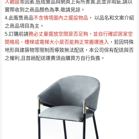
人觀感
若商品價格或庫存有異常，商家有權取消訂
等因素,造成實品與網頁上有所差異,此並非瑕疵,請以
只顯示附上評論
實際收到之商品顏色為準,敬請見諒。
單。
部分網路商品恕無法更改原設計或客製，敬請
桃園
復興鄉
4.此販售商品
不含情境圖內之擺設物品
， 以品名和文案介紹
見諒！
之商品項目為主。
接單後二日內(不含例假日)，我們客服會與您
峨眉鄉、五峰鄉、
5.訂購前請
務必丈量擺放空間是否足夠
，並自行確認居家空
電話聯絡或E-Mail通知確認訂單。
橫山、北埔鄉、尖
間格局、
樓梯或電梯大小是否能夠正常搬運進入
，若因特殊
（線上客
服 LINE →
@dershin
）
石鄉、寶山鄉山
地形與建築物等限制而導致無法配送，本公司保有配送與否
新竹
下單前先詢問是否現貨
，若未詢問下單後無
區、新埔山區、芎
之權利,且首趟配送運費須由購買方自行負擔。
現貨我們客服會再來電或E-Mail與您聯絡
林山區、關西 玉山
免 運
（洽詢方式請搜尋 L
ine ID →
@dershin
）
里
費
運送範圍：限定北至基隆，南至苗栗，偏遠
地區恕無法提供運送 (詳見運送規章)。
台北
無
雙溪、貢寮、烏
配送範圍：
來、平溪、九份、
苗栗至基隆；其它地區暫不開放，如因特殊
石門、林口 下福
＊A108產品另收運費
地型限制(山區、鄉、鎮、村)、樓梯太小、無
里、新店山區、三
新北
法搬運上樓等因素，導致無法配送，
本公司
峽山區、石碇、坪