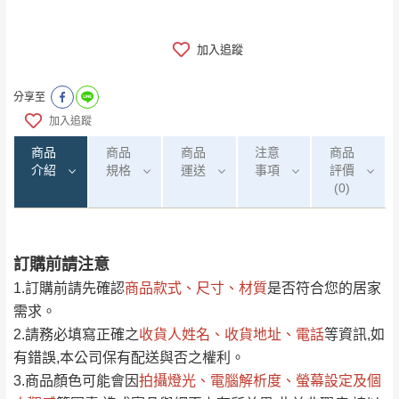
加入追蹤
分享至
加入追蹤
商品
商品
商品
注意
商品
介紹
規格
運送
事項
評價
(0)
訂購前請注意
0
注意事項：
/5
運 費 說 明
(0)筆
1.訂購前請先確認
商品款式、尺寸、材質
是否符合您的居家
由於
品項繁多，網頁無法及時更新，如有需
需求。
要購買商品，請於出發前來電或到「官方
2.請務必填寫正確之
收貨人姓名、收貨地址、電話
等資訊,如
全部
依評論高至低排列
偏遠地區
Line客服」來信確認商品是否有「現貨」與
運送地
區
運送費用
有錯誤,本公司保有配送與否之權利。
「金額」。
（請先線上詢問 LINE
依評論低至高排列
只顯示附上圖片
3.商品顏色可能會
因
拍攝燈光、電腦解析度、螢幕設定及個
→
@dershin
）