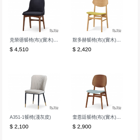
其它注意事項
內通知客服人員(Line@ ID：
@dershin
)
，並
本司貨車運送如因路況不佳、天候惡劣、過於偏遠之
須保持商品全新狀態與完整包裝。鑑賞期間
山區內等，或收貨地點搬運過於困難等因素，導致無
若發生非本司因素致使之汙損破壞，恕無法
法順利配送，本公司除了盡最大努力完成配送外，視
辦理退換貨。
克榮德餐椅(布)(實木)(MI-713)
默多赫餐椅(布)(實木)(MI-469)
狀況保有出貨的權利。
台北市、新北市地區固定每周(三)、(日)兩天
保護物流人員的工作安全，賣家無提供吊掛服務，若
$ 4,510
$ 2,420
收送貨，敬請見諒！
需以吊車或其他的吊掛方式吊運，費用將由買方自行
本公司部份商品無維修服務，超過7日鑑賞
支付。
期，商品使用年限，因客人使用習慣、居家
因大型傢俱有組裝、配送的問題，並非一般快速到貨
環境不同。若屬人為因素導致商品損壞、零
商品，無法指定特定時間送達，司機當天到貨前皆會
件短缺，則維修、搬運費用，需由消費者自
再與您通知，讓您不用整天在家等貨，以免浪費你的
行吸收(另事先與消費者報價，消費者同意將
寶貴時間。
會進行維修)。
如遇自然災害、政府宣布之災害警報等不可抗力情
到貨7日內為鑑賞期(注意:鑑賞期非試用期)，
事，而危及運送人員輸送之安全，本司得視狀況延後
A351-1餐椅(淺灰皮)
奎恩廷餐椅(布)(實木)(MI-899)
若非商品品質瑕疵問題於鑑賞期內退貨之情
或停止運送服務。
$ 2,100
$ 2,900
形，我們需酌收退貨運費。
百貨公司配送暫無法配合開店前、閉店後時段，並送
如欲放置營業場所及公開場合之商品則無享
至百貨公司卸貨區為限，恕無法送至指定樓面。
《 如