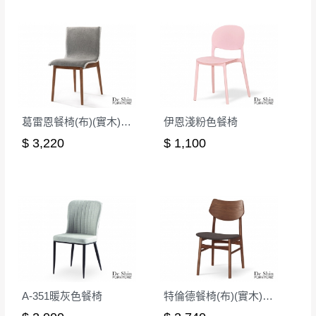
有商品一年保固之服務。
遇百貨周年慶期間，恕暫停百貨公司相關運送 》
無回收家具服務，若需回收家俱可聯絡當地請清潔隊
▪️
訂單成立
時請儘速於三日內完成付款，
交易恕不
回收,免付費清運專線：0800-085-717
殺價，商品均已最低價格售出
，且在特定時日會給
予折扣，請密切注意。
▪️
三
日內若未接獲您的匯款或轉帳通知，商品將不
予保留(訂單自動取消)。
葛雷恩餐椅(布)(實木)(MI-964)
伊恩淺粉色餐椅
▪️
無回收家具服務，若需回收家具可聯絡當地請清
$ 3,220
$ 1,100
潔隊回收,免付費清運專線：0800-085-717。
A-351暖灰色餐椅
特倫德餐椅(布)(實木)(MI-469)