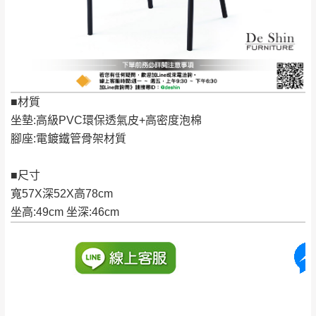
保有出貨的權利。
林、福隆、淡水山
保護物流人員的工作安全，賣家無提供吊掛
區、北投湖山路、
服務，若需以吊車或其他的吊掛方式吊運，
深坑山區
費用將由買方自行支付。
$ 9,000以上：免
因大型傢俱有組裝、配送的問題，並非一般
運費
快速到貨商品，無法指定特定時間送達，司
■材質
基隆
$ 9,000以下：
基隆山區
機當天到貨前皆會再與您通知，讓你不用整
坐墊:高級PVC環保透氣皮+高密度泡棉
NT$500元
天在家等貨，以節省您的寶貴時間。
腳座:電鍍鐵管骨架材質
＊A108產品另收運費
由於百貨公司配送較為不易，故暫無法配送
$ 9,000以上：免
至百貨公司內部。
卓蘭鎮、三灣、通
■尺寸
運費
霄山區、西湖、泰
寬57X深52X高78cm
苗栗
$ 9,000以下：
安鄉、大湖鄉、頭
坐高:49cm 坐深:46cm
發票寄送：
NT$500元
屋、獅潭鄉
若您選擇三聯式或索取兩聯式發票，發票將於商品
＊A108產品另收運費
完成出貨15個工作天另行寄出，另外約加上2~7個
工作天內送達，如遇國定假日將順延寄送。
配送天數：5~14天
到貨時間：指定送貨日當天以電話聯絡確認
退換貨說明：