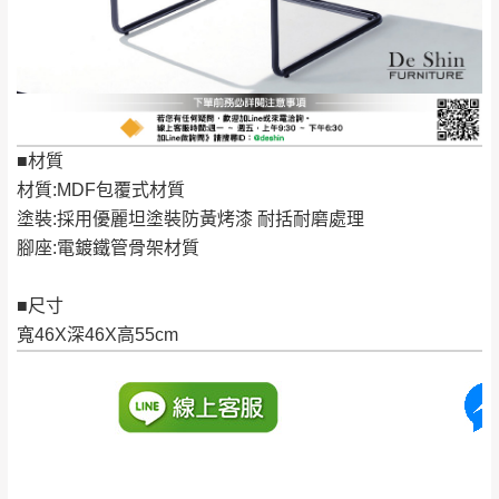
保有出貨的權利。
林、福隆、淡水山
保護物流人員的工作安全，賣家無提供吊掛
區、北投湖山路、
服務，若需以吊車或其他的吊掛方式吊運，
深坑山區
費用將由買方自行支付。
$ 9,000以上：免
因大型傢俱有組裝、配送的問題，並非一般
運費
快速到貨商品，無法指定特定時間送達，司
■材質
基隆
$ 9,000以下：
基隆山區
機當天到貨前皆會再與您通知，讓你不用整
材質:MDF包覆式材質
NT$500元
天在家等貨，以節省您的寶貴時間。
塗裝:採用優麗坦塗裝防黃烤漆 耐括耐磨處理
＊A108產品另收運費
由於百貨公司配送較為不易，故暫無法配送
腳座:電鍍鐵管骨架材質
$ 9,000以上：免
至百貨公司內部。
卓蘭鎮、三灣、通
運費
霄山區、西湖、泰
■尺寸
苗栗
$ 9,000以下：
安鄉、大湖鄉、頭
寬46X深46X高55cm
發票寄送：
NT$500元
屋、獅潭鄉
若您選擇三聯式或索取兩聯式發票，發票將於商品
＊A108產品另收運費
完成出貨15個工作天另行寄出，另外約加上2~7個
工作天內送達，如遇國定假日將順延寄送。
配送天數：5~14天
到貨時間：指定送貨日當天以電話聯絡確認
退換貨說明：