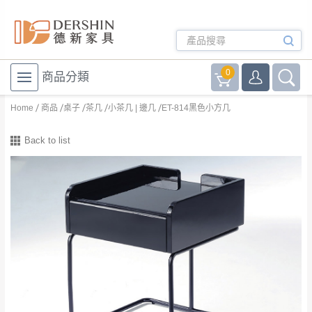
0
商品分類
Home
商品
桌子
茶几
小茶几 | 邊几
ET-814黑色小方几
Back to list