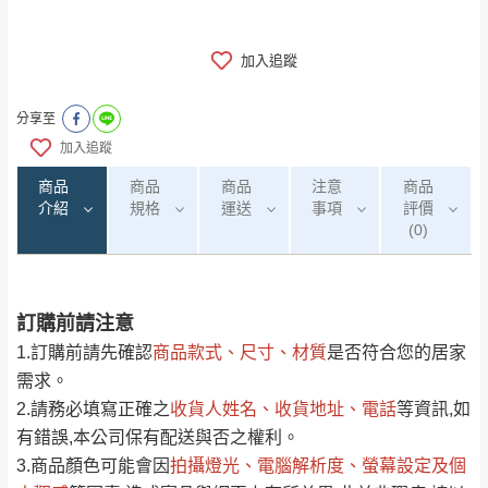
加入追蹤
分享至
加入追蹤
商品
商品
商品
注意
商品
介紹
規格
運送
事項
評價
(0)
訂購前請注意
0
注意事項：
/5
運 費 說 明
(0)筆
1.訂購前請先確認
商品款式、尺寸、材質
是否符合您的居家
由於
品項繁多，網頁無法及時更新，如有需
需求。
要購買商品，請於出發前來電或到「官方
2.請務必填寫正確之
收貨人姓名、收貨地址、電話
等資訊,如
全部
依評論高至低排列
偏遠地區
Line客服」來信確認商品是否有「現貨」與
運送地
區
運送費用
有錯誤,本公司保有配送與否之權利。
「金額」。
（請先線上詢問 LINE
依評論低至高排列
只顯示附上圖片
3.商品顏色可能會
因
拍攝燈光、電腦解析度、螢幕設定及個
→
@dershin
）