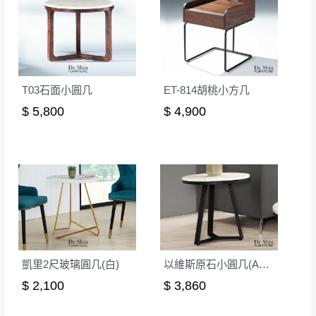
其它注意事項
內通知客服人員(Line@ ID：
@dershin
)
，並
本司貨車運送如因路況不佳、天候惡劣、過於偏遠之
須保持商品全新狀態與完整包裝。鑑賞期間
山區內等，或收貨地點搬運過於困難等因素，導致無
若發生非本司因素致使之汙損破壞，恕無法
法順利配送，本公司除了盡最大努力完成配送外，視
辦理退換貨。
T03石面小圓几
ET-814胡桃小方几
狀況保有出貨的權利。
台北市、新北市地區固定每周(三)、(日)兩天
保護物流人員的工作安全，賣家無提供吊掛服務，若
$ 5,800
$ 4,900
收送貨，敬請見諒！
需以吊車或其他的吊掛方式吊運，費用將由買方自行
本公司部份商品無維修服務，超過7日鑑賞
支付。
期，商品使用年限，因客人使用習慣、居家
因大型傢俱有組裝、配送的問題，並非一般快速到貨
環境不同。若屬人為因素導致商品損壞、零
商品，無法指定特定時間送達，司機當天到貨前皆會
件短缺，則維修、搬運費用，需由消費者自
再與您通知，讓您不用整天在家等貨，以免浪費你的
行吸收(另事先與消費者報價，消費者同意將
寶貴時間。
會進行維修)。
如遇自然災害、政府宣布之災害警報等不可抗力情
到貨7日內為鑑賞期(注意:鑑賞期非試用期)，
事，而危及運送人員輸送之安全，本司得視狀況延後
凱里2尺玻璃圓几(白)
以維斯原石小圓几(A717)
若非商品品質瑕疵問題於鑑賞期內退貨之情
或停止運送服務。
$ 2,100
$ 3,860
形，我們需酌收退貨運費。
百貨公司配送暫無法配合開店前、閉店後時段，並送
如欲放置營業場所及公開場合之商品則無享
至百貨公司卸貨區為限，恕無法送至指定樓面。
《 如