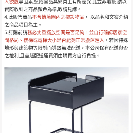
人觀感
若商品價格或庫存有異常，商家有權取消訂
等因素,造成實品與網頁上有所差異,此並非瑕疵,請以
只顯示附上評論
實際收到之商品顏色為準,敬請見諒。
單。
部分網路商品恕無法更改原設計或客製，敬請
桃園
復興鄉
4.此販售商品
不含情境圖內之擺設物品
， 以品名和文案介紹
見諒！
之商品項目為主。
接單後二日內(不含例假日)，我們客服會與您
峨眉鄉、五峰鄉、
5.訂購前請
務必丈量擺放空間是否足夠
，並自行確認居家空
電話聯絡或E-Mail通知確認訂單。
橫山、北埔鄉、尖
間格局、
樓梯或電梯大小是否能夠正常搬運進入
，若因特殊
（線上客
服 LINE →
@dershin
）
石鄉、寶山鄉山
地形與建築物等限制而導致無法配送，本公司保有配送與否
新竹
下單前先詢問是否現貨
，若未詢問下單後無
區、新埔山區、芎
之權利,且首趟配送運費須由購買方自行負擔。
現貨我們客服會再來電或E-Mail與您聯絡
林山區、關西 玉山
免 運
（洽詢方式請搜尋 L
ine ID →
@dershin
）
里
費
運送範圍：限定北至基隆，南至苗栗，偏遠
地區恕無法提供運送 (詳見運送規章)。
台北
無
雙溪、貢寮、烏
配送範圍：
來、平溪、九份、
苗栗至基隆；其它地區暫不開放，如因特殊
石門、林口 下福
＊A108產品另收運費
地型限制(山區、鄉、鎮、村)、樓梯太小、無
里、新店山區、三
新北
法搬運上樓等因素，導致無法配送，
本公司
峽山區、石碇、坪