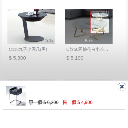
有商品一年保固之服務。
遇百貨周年慶期間，恕暫停百貨公司相關運送 》
無回收家具服務，若需回收家俱可聯絡當地請清潔隊
▪️
訂單成立
時請儘速於三日內完成付款，
交易恕不
回收,免付費清運專線：0800-085-717
殺價，商品均已最低價格售出
，且在特定時日會給
予折扣，請密切注意。
▪️
三
日內若未接獲您的匯款或轉帳通知，商品將不
予保留(訂單自動取消)。
C118丸子小圓几(黑)
C款50圓棕花白小茶几(黑腳)
▪️
無回收家具服務，若需回收家具可聯絡當地請清
$ 5,800
$ 5,100
潔隊回收,免付費清運專線：0800-085-717。
原 價 $ 6,200
售 價 $ 4,900
C款50圓小茶几
19-04石面小圓几