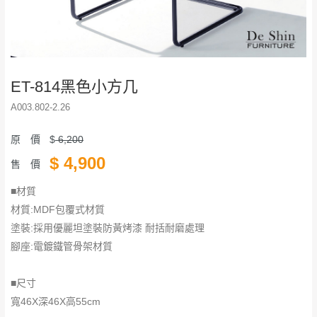
ET-814黑色小方几
A003.802-2.26
原 價
$
6,200
$
4,900
售 價
■材質
材質:MDF包覆式材質
塗裝:採用優麗坦塗裝防黃烤漆 耐括耐磨處理
腳座:電鍍鐵管骨架材質
■尺寸
寬46X深46X高55cm