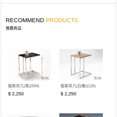
若收到不良品，請於到貨日起七日內通知本
｜周（一）配送部門固定公休無送貨｜
公司客服人員，我們將為您更換新品，運費
皆由本站負責，所有退回及換貨之商品必須
RECOMMEND
PRODUCTS
台北市、新北市地區固定每周(三)、(日)兩天收送貨
是全新狀態且完整包裝，床墊、床包、枕頭
推薦商品
類產品需為未拆封狀態(請保持商品、附件、
包裝、廠商紙及所有附隨文件或資料之完整
暫無配送地區
：
彰化、南投、雲林、嘉義、台南、高
性)，若未依照上述方式處理，恕無法接受退
雄、屏東、宜蘭、 花蓮、台東、金門、馬祖、澎湖地區
貨。
（可於LINE線上詢問 →
@dershin
）
由於透過電腦螢幕選購商品，可能會因個人
電腦螢幕的設定色差或解析度等因素， 與實
際商品的顏色、質感稍有不同，如因此而需
加收說明
退換貨，
需自付來回運費及人資成本
，請您
藍斯茶几(黑)(594)
藍斯茶几(白橡)(126)
訂購前詳加確認。(包含商品尺寸是否合適)。
$ 2,250
$ 2,250
訂購前請確認商品尺寸，大型物件因為人工
丈量，難免會有些許誤差值(約正負0.5CM)
。
詳細尺寸以實品為主。
。
非因本公司問題而需退換貨，請於收到貨7日