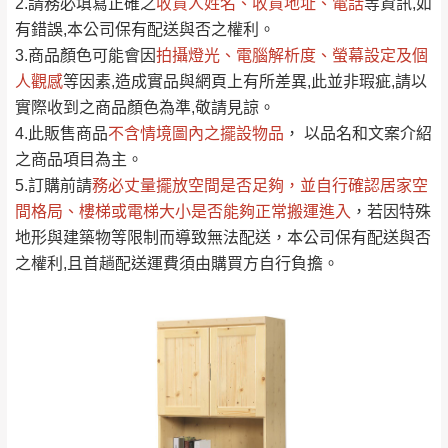
2.請務必填寫正確之
收貨人姓名、收貨地址、電話
等資訊,如
全部
依評論高至低排列
偏遠地區
Line客服」來信確認商品是否有「現貨」與
運送地
區
運送費用
有錯誤,本公司保有配送與否之權利。
「金額」。
（請先線上詢問 LINE
依評論低至高排列
只顯示附上圖片
3.商品顏色可能會
因
拍攝燈光、電腦解析度、螢幕設定及個
→
@dershin
）
人觀感
若商品價格或庫存有異常，商家有權取消訂
等因素,造成實品與網頁上有所差異,此並非瑕疵,請以
只顯示附上評論
實際收到之商品顏色為準,敬請見諒。
單。
部分網路商品恕無法更改原設計或客製，敬請
桃園
復興鄉
4.此販售商品
不含情境圖內之擺設物品
， 以品名和文案介紹
見諒！
之商品項目為主。
接單後二日內(不含例假日)，我們客服會與您
峨眉鄉、五峰鄉、
5.訂購前請
務必丈量擺放空間是否足夠
，並自行確認居家空
電話聯絡或E-Mail通知確認訂單。
橫山、北埔鄉、尖
間格局、
樓梯或電梯大小是否能夠正常搬運進入
，若因特殊
（線上客
服 LINE →
@dershin
）
石鄉、寶山鄉山
地形與建築物等限制而導致無法配送，本公司保有配送與否
新竹
下單前先詢問是否現貨
，若未詢問下單後無
區、新埔山區、芎
之權利,且首趟配送運費須由購買方自行負擔。
現貨我們客服會再來電或E-Mail與您聯絡
林山區、關西 玉山
免 運
（洽詢方式請搜尋 L
ine ID →
@dershin
）
里
費
運送範圍：限定北至基隆，南至苗栗，偏遠
地區恕無法提供運送 (詳見運送規章)。
台北
無
雙溪、貢寮、烏
配送範圍：
來、平溪、九份、