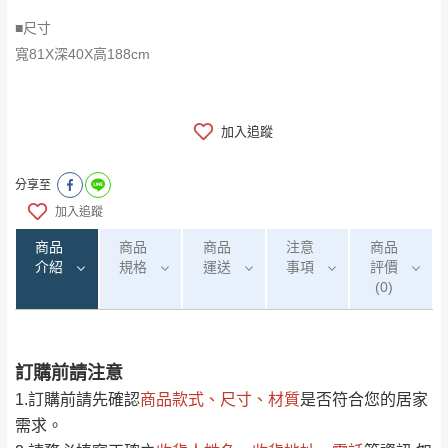
■尺寸
寬81X深40X高188cm
加入追蹤
分享至
加入追蹤
商品
商品
商品
注意
商品
介紹
規格
運送
事項
評價
(0)
訂購前請注意
0
注意事項：
/5
運 費 說 明
(0)筆
1.訂購前請先確認
商品款式、尺寸、材質
是否符合您的居家
由於
品項繁多，網頁無法及時更新，如有需
需求。
要購買商品，請於出發前來電或到「官方