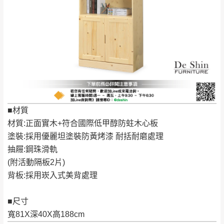
苗栗至基隆；其它地區暫不開放，如因特殊
石門、林口 下福
＊A108產品另收運費
地型限制(山區、鄉、鎮、村)、樓梯太小、無
里、新店山區、三
新北
法搬運上樓等因素，導致無法配送，
本公司
峽山區、石碇、坪
保有出貨的權利。
林、福隆、淡水山
保護物流人員的工作安全，賣家無提供吊掛
區、北投湖山路、
服務，若需以吊車或其他的吊掛方式吊運，
深坑山區
費用將由買方自行支付。
$ 9,000以上：免
因大型傢俱有組裝、配送的問題，並非一般
運費
快速到貨商品，無法指定特定時間送達，司
■材質
基隆
$ 9,000以下：
基隆山區
機當天到貨前皆會再與您通知，讓你不用整
材質:正面實木+符合國際低甲醇防蛀木心板
NT$500元
天在家等貨，以節省您的寶貴時間。
塗裝:採用優麗坦塗裝防黃烤漆 耐括耐磨處理
＊A108產品另收運費
由於百貨公司配送較為不易，故暫無法配送
抽屜:鋼珠滑軌
$ 9,000以上：免
至百貨公司內部。
卓蘭鎮、三灣、通
(附活動隔板2片)
運費
霄山區、西湖、泰
背板:採用崁入式美背處理
苗栗
$ 9,000以下：
安鄉、大湖鄉、頭
發票寄送：
NT$500元
屋、獅潭鄉
■尺寸
若您選擇三聯式或索取兩聯式發票，發票將於商品
＊A108產品另收運費
寬81X深40X高188cm
完成出貨15個工作天另行寄出，另外約加上2~7個