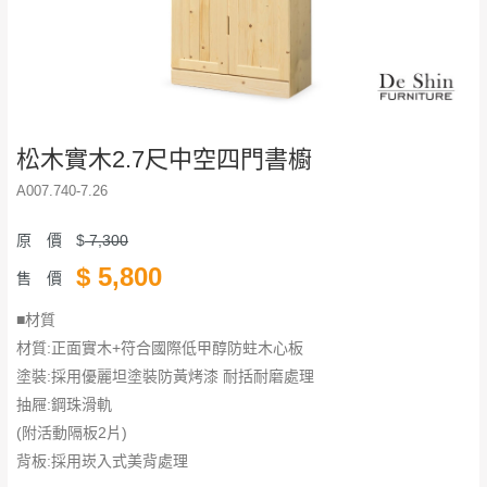
松木實木2.7尺中空四門書櫥
A007.740-7.26
原 價
$
7,300
$
5,800
售 價
■材質
材質:正面實木+符合國際低甲醇防蛀木心板
塗裝:採用優麗坦塗裝防黃烤漆 耐括耐磨處理
抽屜:鋼珠滑軌
(附活動隔板2片)
背板:採用崁入式美背處理