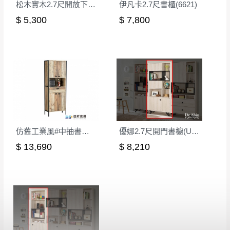
松木實木2.7尺開放下門書櫥
伊凡卡2.7尺書櫃(6621)
丈量，難免會有些許誤差值(約正負0.5CM)
。
$ 5,300
$ 7,800
詳細尺寸以實品為主。
。
非因本公司問題而需退換貨，請於收到貨7日
其它注意事項
內通知客服人員(Line@ ID：
@dershin
)
，並
本司貨車運送如因路況不佳、天候惡劣、過於偏遠之
須保持商品全新狀態與完整包裝。鑑賞期間
山區內等，或收貨地點搬運過於困難等因素，導致無
若發生非本司因素致使之汙損破壞，恕無法
法順利配送，本公司除了盡最大努力完成配送外，視
辦理退換貨。
狀況保有出貨的權利。
台北市、新北市地區固定每周(三)、(日)兩天
保護物流人員的工作安全，賣家無提供吊掛服務，若
收送貨，敬請見諒！
仿舊工業風#中抽書櫃65*194
優娜2.7尺開門書櫥(U17)
需以吊車或其他的吊掛方式吊運，費用將由買方自行
本公司部份商品無維修服務，超過7日鑑賞
支付。
$ 13,690
$ 8,210
期，商品使用年限，因客人使用習慣、居家
因大型傢俱有組裝、配送的問題，並非一般快速到貨
環境不同。若屬人為因素導致商品損壞、零
商品，無法指定特定時間送達，司機當天到貨前皆會
件短缺，則維修、搬運費用，需由消費者自
再與您通知，讓您不用整天在家等貨，以免浪費你的
行吸收(另事先與消費者報價，消費者同意將
寶貴時間。
會進行維修)。
如遇自然災害、政府宣布之災害警報等不可抗力情
到貨7日內為鑑賞期(注意:鑑賞期非試用期)，
事，而危及運送人員輸送之安全，本司得視狀況延後