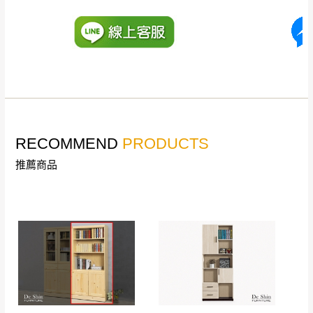
工作天內送達，如遇國定假日將順延寄送。
配送天數：5~14天
到貨時間：指定送貨日當天以電話聯絡確認
退換貨說明：
若收到不良品，請於到貨日起七日內通知本
｜周（一）配送部門固定公休無送貨｜
公司客服人員，我們將為您更換新品，運費
皆由本站負責，所有退回及換貨之商品必須
台北市、新北市地區固定每周(三)、(日)兩天收送貨
是全新狀態且完整包裝，床墊、床包、枕頭
類產品需為未拆封狀態(請保持商品、附件、
RECOMMEND
PRODUCTS
包裝、廠商紙及所有附隨文件或資料之完整
暫無配送地區
：
彰化、南投、雲林、嘉義、台南、高
推薦商品
性)，若未依照上述方式處理，恕無法接受退
雄、屏東、宜蘭、 花蓮、台東、金門、馬祖、澎湖地區
貨。
（可於LINE線上詢問 →
@dershin
）
由於透過電腦螢幕選購商品，可能會因個人
電腦螢幕的設定色差或解析度等因素， 與實
際商品的顏色、質感稍有不同，如因此而需
加收說明
退換貨，
需自付來回運費及人資成本
，請您
訂購前詳加確認。(包含商品尺寸是否合適)。
訂購前請確認商品尺寸，大型物件因為人工