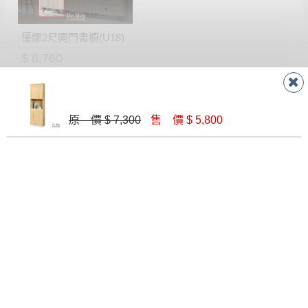
若非商品品質瑕疵問題於鑑賞期內退貨之情
或停止運送服務。
形，我們需酌收退貨運費。
百貨公司配送暫無法配合開店前、閉店後時段，並送
優娜2尺開門書櫥(U18)
如欲放置營業場所及公開場合之商品則無享
至百貨公司卸貨區為限，恕無法送至指定樓面。
《 如
$ 6,760
有商品一年保固之服務。
遇百貨周年慶期間，恕暫停百貨公司相關運送 》
無回收家具服務，若需回收家俱可聯絡當地請清潔隊
▪️
訂單成立
時請儘速於三日內完成付款，
交易恕不
回收,免付費清運專線：0800-085-717
殺價，商品均已最低價格售出
，且在特定時日會給
原 價 $ 7,300
售 價 $ 5,800
予折扣，請密切注意。
▪️
三
日內若未接獲您的匯款或轉帳通知，商品將不
予保留(訂單自動取消)。
聯絡客服
▪️
無回收家具服務，若需回收家具可聯絡當地請清
潔隊回收,免付費清運專線：0800-085-717。
線 上
AM 9:30-PM 6:30
門 市
AM 9:30-PM 9:30
門市據點
楊梅店
南崁店
桃園店