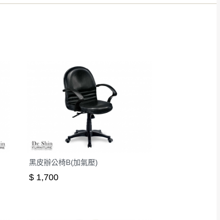
得視狀況延後或停止運送服
指定樓面。
《 如遇百貨周年慶
7
黑皮辦公椅B(加氣壓)
$ 1,700