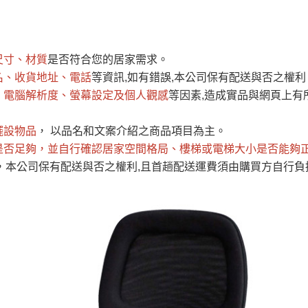
運 費 說 明
尺寸、材質
是否符合您的居家需求。
網頁無法及時更新，如有需要購買商品，請於出發前來電或到「官方
名、收貨地址、電話
等資訊,如有錯誤,本公司保有配送與否之權利
全部
依評論高至低排列
依評論低至高排列
現貨」與 「金額」。
、電腦解析度、螢幕設定及個人觀感
等因素,造成實品與網頁上有
運送費用
異常，商家有權取消訂單。
部分網路商品恕無法更改原設計或
（請先
含例假日)，我們客服會與您電話聯絡或E-Mail通知確認訂單。
擺設物品
， 以品名和文案介紹之商品項目為主。
是否足夠
E →
@dershin
，並自行確認居家空間格局、
）
樓梯或電梯大小是否能夠
，本公司保有配送與否之權利,且首趟配送運費須由購買方自行負
否現貨
，若未詢問下單後無現貨我們客服會再來電或E-Mail與您
 L
ine ID →
@dershin
）
峨眉鄉、
至基隆，南至苗栗，偏遠地區恕無法提供運送 (詳見運送規章)
鄉、寶山
免 運 費
它地區暫不開放，如因特殊地型限制(山區、鄉、鎮、村)、樓梯
送，
本公司保有出貨的權利。
工作安全，賣家無提供吊掛服務，若需以吊車或其他的吊掛方式