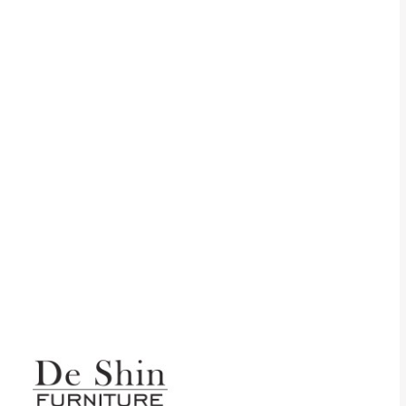
貢寮、烏來、平溪、九份、石
下福里、新店山區、三峽山區、
達，司機當天到貨前皆
林、福隆、淡水山區、北投湖山
路、深坑山區
基隆山區
加上2~7個工作天內
三灣、通霄山區、西湖、泰安
、大湖鄉、頭屋、獅潭鄉
，運費皆由本站負責，
未拆封狀態(請保持商
理，恕無法接受退貨。
 與實際商品的顏色、
加確認。(包含商品尺寸