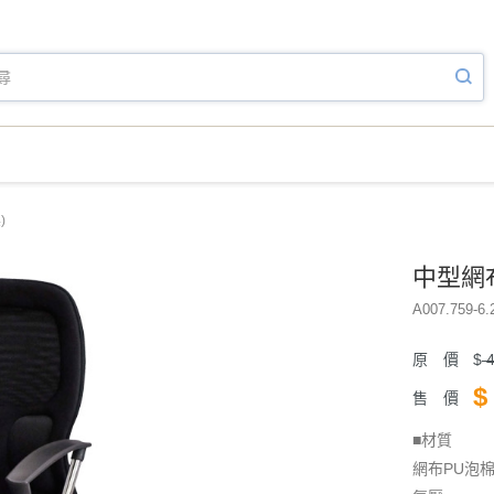
)
中型網布
A007.759-6.
原 價
$
4
$
售 價
■材質
網布PU泡