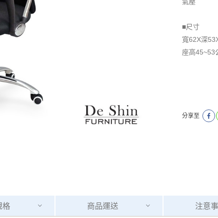
氣壓
■尺寸
寬62X深53
座高45~5
分享至
規格
商品
運送
注意