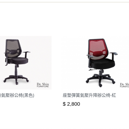
之災害警報等不可抗力情事，而危及運送人員輸送之安全，本司
開店前、閉店後時段，並送至百貨公司卸貨區為限，恕無法送至
關運送 》
家俱可聯絡當地請清潔隊回收,免付費清運專線：0800-085-71
氣壓辦公椅(黑色)
座墊彈簧氣壓升降辦公椅-紅
$ 2,800