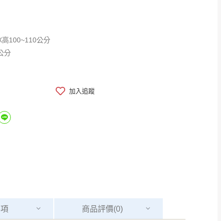
X高100~110公分
3公分
加入追蹤
事項
商品
評價(0)