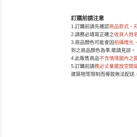
訂購前請注意
注意事項：
0
1.訂購前請先確認
商品款式、
由於
品項繁多，
/5
2.請務必填寫正確之
收貨人姓
(0)筆
認商品是否有「
3.商品顏色可能會
因
拍攝燈光
運送地
區
若商品價格或庫存有
到之商品顏色為準,敬請見諒。
接單後二日內(不
4.此販售商品
不含情境圖內之
5.訂購前請
務必丈量擺放空間
（線上客
服 LIN
桃園
建築物等限制而導致無法配送
下單前先詢問是
（洽詢方式請搜尋
運送範圍：限定北
新竹
配送範圍：
苗栗至基隆；其
台北
素，導致無法配
保護物流人員的