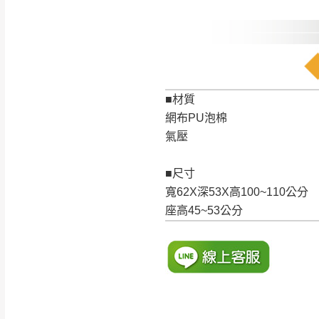
訂購前請確認商品
為主。
暫無配送地區
非因本公司問題而
：
彰化、南
（可於LINE線上詢問 →
狀態與完整包裝
@d
台北市、新北市地
■材質
本公司部份商品
網布PU泡棉
加收說明
為因素導致商品
氣壓
者同意將會進行維
到貨7日內為鑑
■尺寸
退貨運費。
寬62X深53X高100~110公分
如欲放置營業場
座高45~53公分
其它注意事項
▪️
訂單成立
時請儘速於
本司貨車運送如因路況不
請密切注意。
本公司除了盡最大努力完
▪️
三
日內若未接獲您的匯
保護物流人員的工作安全
▪️
無回收家具服務，若需回
因大型傢俱有組裝、配送
讓您不用整天在家等貨，