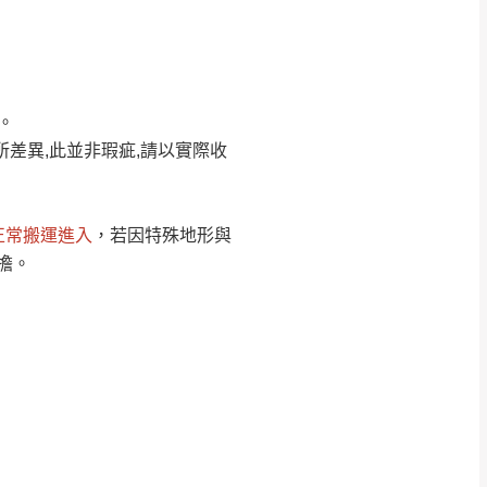
Line客服」來信確
。
只顯示附上圖片
只顯示附上評論
所差異,此並非瑕疵,請以實際收
偏遠地區
客製，敬請見諒！
線上詢問 LINE →
@dershin
）
正常搬運進入
，若因特殊地形與
復興鄉
擔。
聯絡
五峰鄉、橫山、北埔鄉、尖石
。
鄉山區、新埔山區、芎林山區、
關西 玉山里
太小、無法搬運上樓等因
無
吊運，費用將由買方自