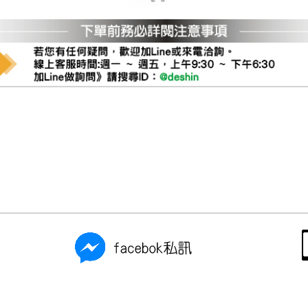
尺寸，大型物件因為人工丈量，難免會有些許誤差值(約正負0.5
需退換貨，請於收到貨7日內通知客服人員(Line@ ID：
@dersh
投、雲林、嘉義、台南、高雄、屏東、宜蘭、 花蓮、台東、金門
。鑑賞期間若發生非本司因素致使之汙損破壞，恕無法辦理退換
ershin
）
區固定每周(三)、(日)兩天收送貨，敬請見諒！
無維修服務，超過7日鑑賞期，商品使用年限，因客人使用習慣
損壞、零件短缺，則維修、搬運費用，需由消費者自行吸收(另事
修)。
賞期(注意:鑑賞期非試用期)，若非商品品質瑕疵問題於鑑賞期內
。
所及公開場合之商品則無享有商品一年保固之服務。
三日內完成付款，
交易恕不殺價，商品均已最低價格售出
，且在
佳、天候惡劣、過於偏遠之山區內等，或收貨地點搬運過於困難
成配送外，視狀況保有出貨的權利。
款或轉帳通知，商品將不予保留(訂單自動取消)。
，賣家無提供吊掛服務，若需以吊車或其他的吊掛方式吊運，費
收家具可聯絡當地請清潔隊回收,免付費清運專線：0800-085-7
的問題，並非一般快速到貨商品，無法指定特定時間送達，司機
以免浪費你的寶貴時間。