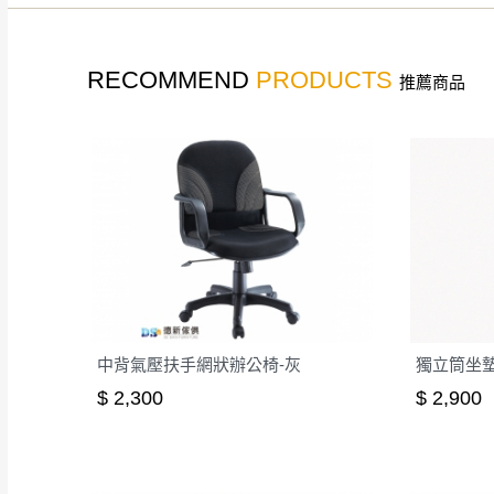
如遇自然災害、政府宣布
務。
百貨公司配送暫無法配合
RECOMMEND
PRODUCTS
推薦商品
期間，恕暫停百貨公司相
無回收家具服務，若需回收
中背氣壓扶手網狀辦公椅-灰
獨立筒坐墊
$ 2,300
$ 2,900