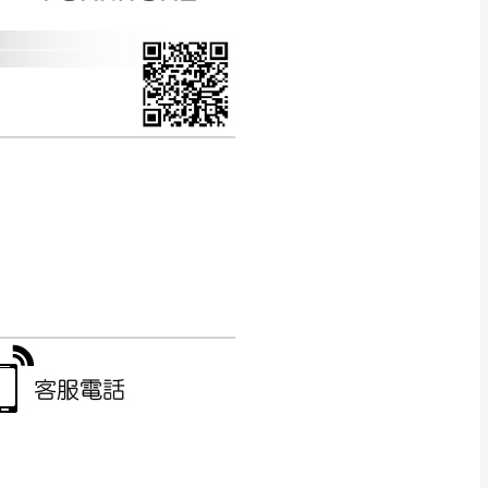
CM) 詳細尺寸以實品
in
)
，並須保持商品全新
、馬祖、澎湖地區
貨。
、居家環境不同。若屬人
先與消費者報價，消費
。
退貨之情形，我們需酌收
特定時日會給予折扣，
等因素，導致無法順利配送，
用將由買方自行支付。
17。
當天到貨前皆會再與您通知，