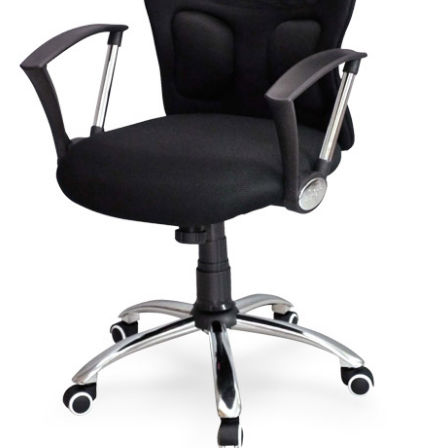
雙溪、
門、林口 
＊A108產品另收運費
裝、配送的問題，並非一般快速到貨商品，無法指定特定時間送
石碇、坪
讓你不用整天在家等貨，以節省您的寶貴時間。
送較為不易，故暫無法配送至百貨公司內部。
$ 9,000以上：免運費
$ 9,000以下：NT$500元
＊A108產品另收運費
兩聯式發票，發票將於商品完成出貨15個工作天另行寄出，另外約
$ 9,000以上：免運費
卓蘭鎮、
順延寄送。
$ 9,000以下：NT$500元
鄉
＊A108產品另收運費
請於到貨日起七日內通知本公司客服人員，我們將為您更換新品
配送天數：5~14天
之商品必須是全新狀態且完整包裝，床墊、床包、枕頭類產品需為
到貨時間：指定送貨日當天以電話聯絡確認
、廠商紙及所有附隨文件或資料之完整性)，若未依照上述方式處
幕選購商品，可能會因個人電腦螢幕的設定色差或解析度等因素，
｜周（一）配送部門固定公休無送貨｜
如因此而需退換貨，
需自付來回運費及人資成本
，請您訂購前詳
台北市、新北市地區固定每周(三)、(日)兩天收送貨