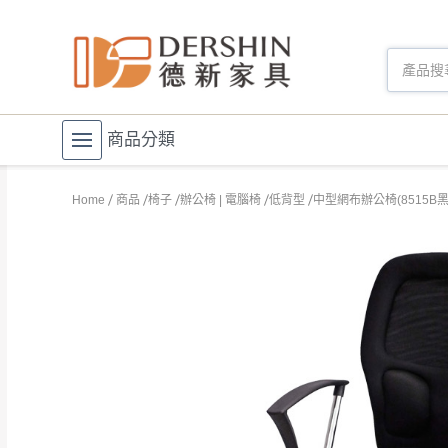
商品分類
Home
商品
椅子
辦公椅 | 電腦椅
低背型
中型網布辦公椅(8515B黑