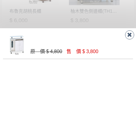
有商品一年保固之服務。
遇百貨周年慶期間，恕暫停百貨公司相關運送 》
布魯克胡桃長櫃
柚木雙色側邊櫃(TH186)
無回收家具服務，若需回收家俱可聯絡當地請清潔隊
▪️
訂單成立
時請儘速於三日內完成付款，
交易恕不
$ 6,000
$ 3,800
回收,免付費清運專線：0800-085-717
殺價，商品均已最低價格售出
，且在特定時日會給
予折扣，請密切注意。
▪️
三
日內若未接獲您的匯款或轉帳通知，商品將不
予保留(訂單自動取消)。
原 價 $ 4,800
售 價 $ 3,800
▪️
無回收家具服務，若需回收家具可聯絡當地請清
潔隊回收,免付費清運專線：0800-085-717。
聯絡客服
線 上
AM 9:30-PM 6:30
門 市
AM 9:30-PM 9:30
門市據點
楊梅店
南崁店
桃園店