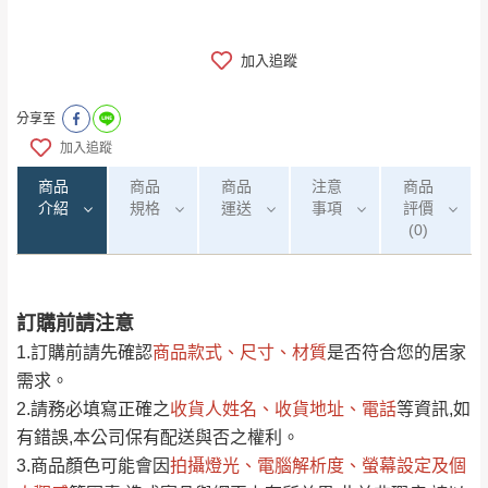
加入追蹤
分享至
加入追蹤
商品
商品
商品
注意
商品
介紹
規格
運送
事項
評價
(0)
訂購前請注意
0
注意事項：
/5
運 費 說 明
(0)筆
1.訂購前請先確認
商品款式、尺寸、材質
是否符合您的居家
由於
品項繁多，網頁無法及時更新，如有需
需求。
要購買商品，請於出發前來電或到「官方
2.請務必填寫正確之
收貨人姓名、收貨地址、電話
等資訊,如
全部
依評論高至低排列
偏遠地區
Line客服」來信確認商品是否有「現貨」與
運送地
區
運送費用
有錯誤,本公司保有配送與否之權利。
「金額」。
（請先線上詢問 LINE
依評論低至高排列
只顯示附上圖片
3.商品顏色可能會
因
拍攝燈光、電腦解析度、螢幕設定及個
→
@dershin
）