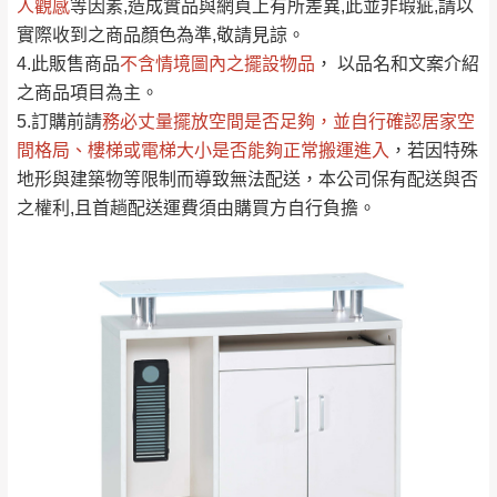
人觀感
若商品價格或庫存有異常，商家有權取消訂
等因素,造成實品與網頁上有所差異,此並非瑕疵,請以
只顯示附上評論
實際收到之商品顏色為準,敬請見諒。
單。
部分網路商品恕無法更改原設計或客製，敬請
桃園
復興鄉
4.此販售商品
不含情境圖內之擺設物品
， 以品名和文案介紹
見諒！
之商品項目為主。
接單後二日內(不含例假日)，我們客服會與您
峨眉鄉、五峰鄉、
5.訂購前請
務必丈量擺放空間是否足夠
，並自行確認居家空
電話聯絡或E-Mail通知確認訂單。
橫山、北埔鄉、尖
間格局、
樓梯或電梯大小是否能夠正常搬運進入
，若因特殊
（線上客
服 LINE →
@dershin
）
石鄉、寶山鄉山
地形與建築物等限制而導致無法配送，本公司保有配送與否
新竹
下單前先詢問是否現貨
，若未詢問下單後無
區、新埔山區、芎
之權利,且首趟配送運費須由購買方自行負擔。
現貨我們客服會再來電或E-Mail與您聯絡
林山區、關西 玉山
免 運
（洽詢方式請搜尋 L
ine ID →
@dershin
）
里
費
運送範圍：限定北至基隆，南至苗栗，偏遠
地區恕無法提供運送 (詳見運送規章)。
台北
無
雙溪、貢寮、烏
配送範圍：
來、平溪、九份、
苗栗至基隆；其它地區暫不開放，如因特殊
石門、林口 下福
＊A108產品另收運費
地型限制(山區、鄉、鎮、村)、樓梯太小、無
里、新店山區、三
新北
法搬運上樓等因素，導致無法配送，
本公司
峽山區、石碇、坪