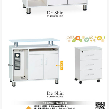
保有出貨的權利。
林、福隆、淡水山
保護物流人員的工作安全，賣家無提供吊掛
區、北投湖山路、
服務，若需以吊車或其他的吊掛方式吊運，
深坑山區
費用將由買方自行支付。
$ 9,000以上：免
因大型傢俱有組裝、配送的問題，並非一般
運費
快速到貨商品，無法指定特定時間送達，司
基隆
$ 9,000以下：
基隆山區
機當天到貨前皆會再與您通知，讓你不用整
NT$500元
天在家等貨，以節省您的寶貴時間。
＊A108產品另收運費
由於百貨公司配送較為不易，故暫無法配送
$ 9,000以上：免
至百貨公司內部。
卓蘭鎮、三灣、通
運費
霄山區、西湖、泰
苗栗
$ 9,000以下：
安鄉、大湖鄉、頭
發票寄送：
NT$500元
屋、獅潭鄉
若您選擇三聯式或索取兩聯式發票，發票將於商品
＊A108產品另收運費
完成出貨15個工作天另行寄出，另外約加上2~7個
工作天內送達，如遇國定假日將順延寄送。
配送天數：5~14天
到貨時間：指定送貨日當天以電話聯絡確認
退換貨說明：