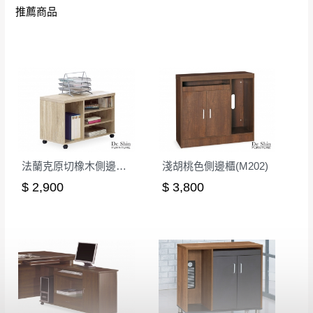
推薦商品
其它注意事項
內通知客服人員(Line@ ID：
@dershin
)
，並
本司貨車運送如因路況不佳、天候惡劣、過於偏遠之
須保持商品全新狀態與完整包裝。鑑賞期間
山區內等，或收貨地點搬運過於困難等因素，導致無
若發生非本司因素致使之汙損破壞，恕無法
法順利配送，本公司除了盡最大努力完成配送外，視
辦理退換貨。
狀況保有出貨的權利。
台北市、新北市地區固定每周(三)、(日)兩天
保護物流人員的工作安全，賣家無提供吊掛服務，若
收送貨，敬請見諒！
需以吊車或其他的吊掛方式吊運，費用將由買方自行
本公司部份商品無維修服務，超過7日鑑賞
支付。
期，商品使用年限，因客人使用習慣、居家
因大型傢俱有組裝、配送的問題，並非一般快速到貨
法蘭克原切橡木側邊櫃(F66)
淺胡桃色側邊櫃(M202)
環境不同。若屬人為因素導致商品損壞、零
商品，無法指定特定時間送達，司機當天到貨前皆會
$ 2,900
$ 3,800
件短缺，則維修、搬運費用，需由消費者自
再與您通知，讓您不用整天在家等貨，以免浪費你的
行吸收(另事先與消費者報價，消費者同意將
寶貴時間。
會進行維修)。
如遇自然災害、政府宣布之災害警報等不可抗力情
到貨7日內為鑑賞期(注意:鑑賞期非試用期)，
事，而危及運送人員輸送之安全，本司得視狀況延後
若非商品品質瑕疵問題於鑑賞期內退貨之情
或停止運送服務。
形，我們需酌收退貨運費。
百貨公司配送暫無法配合開店前、閉店後時段，並送
如欲放置營業場所及公開場合之商品則無享
至百貨公司卸貨區為限，恕無法送至指定樓面。
《 如