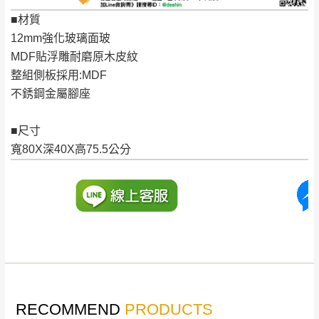
若收到不良品，請於到貨日起七日內通知本
｜周（一）配送部門固定公休無送貨｜
■材質
公司客服人員，我們將為您更換新品，運費
12mm強化玻璃面玻
皆由本站負責，所有退回及換貨之商品必須
台北市、新北市地區固定每周(三)、(日)兩天收送貨
MDF貼浮雕耐磨原木皮紋
是全新狀態且完整包裝，床墊、床包、枕頭
整組側板採用:MDF
類產品需為未拆封狀態(請保持商品、附件、
不銹鋼金屬腳座
包裝、廠商紙及所有附隨文件或資料之完整
暫無配送地區
：
彰化、南投、雲林、嘉義、台南、高
性)，若未依照上述方式處理，恕無法接受退
雄、屏東、宜蘭、 花蓮、台東、金門、馬祖、澎湖地區
■尺寸
貨。
（可於LINE線上詢問 →
@dershin
）
寬80X深40X高75.5公分
由於透過電腦螢幕選購商品，可能會因個人
電腦螢幕的設定色差或解析度等因素， 與實
際商品的顏色、質感稍有不同，如因此而需
加收說明
退換貨，
需自付來回運費及人資成本
，請您
訂購前詳加確認。(包含商品尺寸是否合適)。
訂購前請確認商品尺寸，大型物件因為人工
丈量，難免會有些許誤差值(約正負0.5CM)
。
詳細尺寸以實品為主。
。
RECOMMEND
PRODUCTS
非因本公司問題而需退換貨，請於收到貨7日