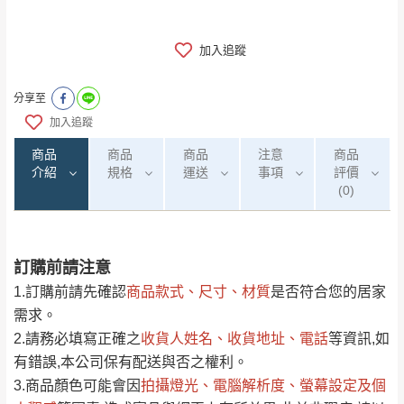
加入追蹤
分享至
加入追蹤
商品
商品
商品
注意
商品
介紹
規格
運送
事項
評價
(0)
訂購前請注意
0
注意事項：
/5
運 費 說 明
(0)筆
1.訂購前請先確認
商品款式、尺寸、材質
是否符合您的居家
由於
品項繁多，網頁無法及時更新，如有需
需求。
要購買商品，請於出發前來電或到「官方
2.請務必填寫正確之
收貨人姓名、收貨地址、電話
等資訊,如
全部
依評論高至低排列
偏遠地區
Line客服」來信確認商品是否有「現貨」與
運送地
區
運送費用
有錯誤,本公司保有配送與否之權利。
「金額」。
（請先線上詢問 LINE
依評論低至高排列
只顯示附上圖片
3.商品顏色可能會
因
拍攝燈光、電腦解析度、螢幕設定及個
→
@dershin
）