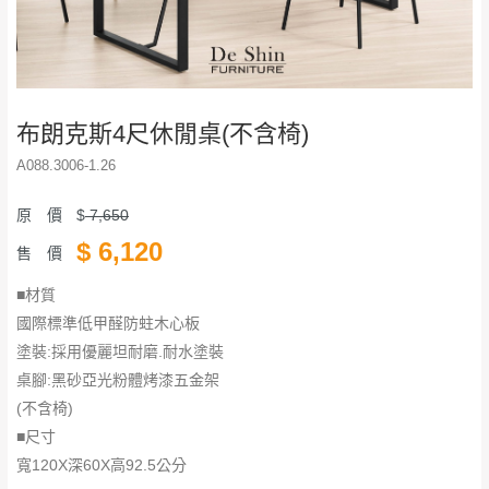
布朗克斯4尺休閒桌(不含椅)
A088.3006-1.26
原 價
$
7,650
$
6,120
售 價
■材質
國際標準低甲醛防蛀木心板
塗裝:採用優麗坦耐磨.耐水塗裝
桌腳:黑砂亞光粉體烤漆五金架
(不含椅)
■尺寸
寬120X深60X高92.5公分