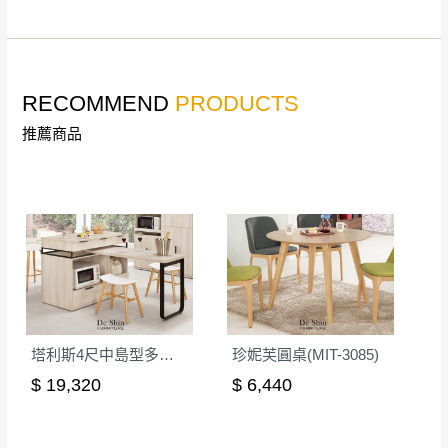
若收到不良品，請於到貨日起七日內通知本
｜周（一）配送部門固定公休無送貨｜
公司客服人員，我們將為您更換新品，運費
皆由本站負責，所有退回及換貨之商品必須
台北市、新北市地區固定每周(三)、(日)兩天收送貨
是全新狀態且完整包裝，床墊、床包、枕頭
RECOMMEND
PRODUCTS
類產品需為未拆封狀態(請保持商品、附件、
推薦商品
包裝、廠商紙及所有附隨文件或資料之完整
暫無配送地區
：
彰化、南投、雲林、嘉義、台南、高
性)，若未依照上述方式處理，恕無法接受退
雄、屏東、宜蘭、 花蓮、台東、金門、馬祖、澎湖地區
貨。
（可於LINE線上詢問 →
@dershin
）
由於透過電腦螢幕選購商品，可能會因個人
電腦螢幕的設定色差或解析度等因素， 與實
際商品的顏色、質感稍有不同，如因此而需
加收說明
退換貨，
需自付來回運費及人資成本
，請您
訂購前詳加確認。(包含商品尺寸是否合適)。
塔利斯4尺中島型多功能餐桌櫃(3+4)
珍妮芙圓桌(MIT-3085)
訂購前請確認商品尺寸，大型物件因為人工
$ 19,320
$ 6,440
丈量，難免會有些許誤差值(約正負0.5CM)
。
詳細尺寸以實品為主。
。
非因本公司問題而需退換貨，請於收到貨7日