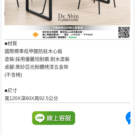
保有出貨的權利。
林、福隆、淡水山
保護物流人員的工作安全，賣家無提供吊掛
區、北投湖山路、
服務，若需以吊車或其他的吊掛方式吊運，
深坑山區
費用將由買方自行支付。
$ 9,000以上：免
因大型傢俱有組裝、配送的問題，並非一般
運費
快速到貨商品，無法指定特定時間送達，司
■材質
基隆
$ 9,000以下：
基隆山區
機當天到貨前皆會再與您通知，讓你不用整
國際標準低甲醛防蛀木心板
NT$500元
天在家等貨，以節省您的寶貴時間。
塗裝:採用優麗坦耐磨.耐水塗裝
＊A108產品另收運費
由於百貨公司配送較為不易，故暫無法配送
桌腳:黑砂亞光粉體烤漆五金架
$ 9,000以上：免
至百貨公司內部。
卓蘭鎮、三灣、通
(不含椅)
運費
霄山區、西湖、泰
苗栗
$ 9,000以下：
安鄉、大湖鄉、頭
■尺寸
發票寄送：
NT$500元
屋、獅潭鄉
寬120X深60X高92.5公分
若您選擇三聯式或索取兩聯式發票，發票將於商品
＊A108產品另收運費
完成出貨15個工作天另行寄出，另外約加上2~7個
工作天內送達，如遇國定假日將順延寄送。
配送天數：5~14天
到貨時間：指定送貨日當天以電話聯絡確認
退換貨說明：