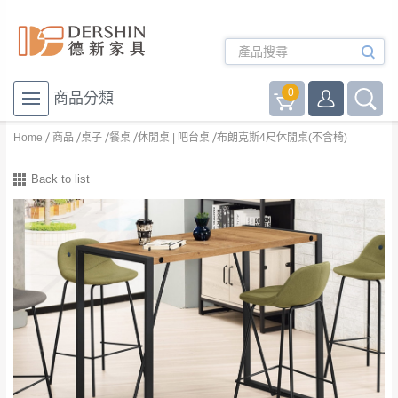
0
商品分類
Home
商品
桌子
餐桌
休閒桌 | 吧台桌
布朗克斯4尺休閒桌(不含椅)
Back to list