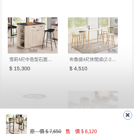
有商品一年保固之服務。
遇百貨周年慶期間，恕暫停百貨公司相關運送 》
無回收家具服務，若需回收家俱可聯絡當地請清潔隊
▪️
訂單成立
時請儘速於三日內完成付款，
交易恕不
回收,免付費清運專線：0800-085-717
殺價，商品均已最低價格售出
，且在特定時日會給
予折扣，請密切注意。
▪️
三
日內若未接獲您的匯款或轉帳通知，商品將不
予保留(訂單自動取消)。
▪️
無回收家具服務，若需回收家具可聯絡當地請清
雪莉4尺中島型石面吧台桌(S36)
布魯諾4尺休閒桌(Z-225)
潔隊回收,免付費清運專線：0800-085-717。
$ 15,300
$ 4,510
原 價 $ 7,650
售 價 $ 6,120
K005白色休閒桌
雷爾夫圓桌(MIT-3085)