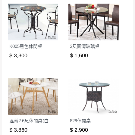
其它注意事項
內通知客服人員(Line@ ID：
@dershin
)
，並
本司貨車運送如因路況不佳、天候惡劣、過於偏遠之
須保持商品全新狀態與完整包裝。鑑賞期間
山區內等，或收貨地點搬運過於困難等因素，導致無
若發生非本司因素致使之汙損破壞，恕無法
法順利配送，本公司除了盡最大努力完成配送外，視
辦理退換貨。
狀況保有出貨的權利。
台北市、新北市地區固定每周(三)、(日)兩天
K005黑色休閒桌
3尺圓清玻璃桌
保護物流人員的工作安全，賣家無提供吊掛服務，若
收送貨，敬請見諒！
需以吊車或其他的吊掛方式吊運，費用將由買方自行
$ 3,300
$ 1,600
本公司部份商品無維修服務，超過7日鑑賞
支付。
期，商品使用年限，因客人使用習慣、居家
因大型傢俱有組裝、配送的問題，並非一般快速到貨
環境不同。若屬人為因素導致商品損壞、零
商品，無法指定特定時間送達，司機當天到貨前皆會
件短缺，則維修、搬運費用，需由消費者自
再與您通知，讓您不用整天在家等貨，以免浪費你的
行吸收(另事先與消費者報價，消費者同意將
寶貴時間。
會進行維修)。
如遇自然災害、政府宣布之災害警報等不可抗力情
到貨7日內為鑑賞期(注意:鑑賞期非試用期)，
事，而危及運送人員輸送之安全，本司得視狀況延後
若非商品品質瑕疵問題於鑑賞期內退貨之情
或停止運送服務。
溫蒂2.6尺休閒桌(白色)(不含椅)(Z-229)
829休閒桌
形，我們需酌收退貨運費。
百貨公司配送暫無法配合開店前、閉店後時段，並送
$ 3,860
$ 2,900
如欲放置營業場所及公開場合之商品則無享
至百貨公司卸貨區為限，恕無法送至指定樓面。
《 如