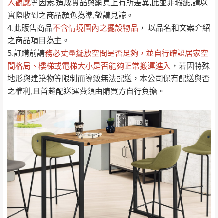
人觀感
若商品價格或庫存有異常，商家有權取消訂
等因素,造成實品與網頁上有所差異,此並非瑕疵,請以
只顯示附上評論
實際收到之商品顏色為準,敬請見諒。
單。
部分網路商品恕無法更改原設計或客製，敬請
桃園
復興鄉
4.此販售商品
不含情境圖內之擺設物品
， 以品名和文案介紹
見諒！
之商品項目為主。
接單後二日內(不含例假日)，我們客服會與您
峨眉鄉、五峰鄉、
5.訂購前請
務必丈量擺放空間是否足夠
，並自行確認居家空
電話聯絡或E-Mail通知確認訂單。
橫山、北埔鄉、尖
間格局、
樓梯或電梯大小是否能夠正常搬運進入
，若因特殊
（線上客
服 LINE →
@dershin
）
石鄉、寶山鄉山
地形與建築物等限制而導致無法配送，本公司保有配送與否
新竹
下單前先詢問是否現貨
，若未詢問下單後無
區、新埔山區、芎
之權利,且首趟配送運費須由購買方自行負擔。
現貨我們客服會再來電或E-Mail與您聯絡
林山區、關西 玉山
免 運
（洽詢方式請搜尋 L
ine ID →
@dershin
）
里
費
運送範圍：限定北至基隆，南至苗栗，偏遠
地區恕無法提供運送 (詳見運送規章)。
台北
無
雙溪、貢寮、烏
配送範圍：
來、平溪、九份、
苗栗至基隆；其它地區暫不開放，如因特殊
石門、林口 下福
＊A108產品另收運費
地型限制(山區、鄉、鎮、村)、樓梯太小、無
里、新店山區、三
新北
法搬運上樓等因素，導致無法配送，
本公司
峽山區、石碇、坪