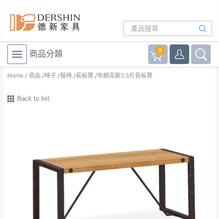
0
商品分類
Home
商品
椅子
餐椅
長板凳
布朗克斯3.3尺長板凳
Back to list