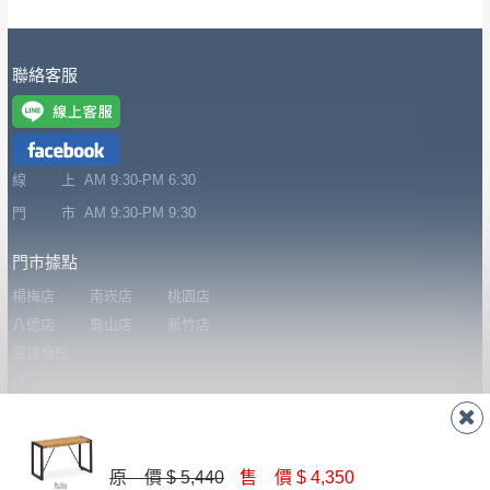
其它注意事項
內通知客服人員(Line@ ID：
@dershin
)
，並
本司貨車運送如因路況不佳、天候惡劣、過於偏遠之
須保持商品全新狀態與完整包裝。鑑賞期間
聯絡客服
山區內等，或收貨地點搬運過於困難等因素，導致無
若發生非本司因素致使之汙損破壞，恕無法
法順利配送，本公司除了盡最大努力完成配送外，視
辦理退換貨。
狀況保有出貨的權利。
台北市、新北市地區固定每周(三)、(日)兩天
保護物流人員的工作安全，賣家無提供吊掛服務，若
收送貨，敬請見諒！
線 上
AM 9:30-PM 6:30
需以吊車或其他的吊掛方式吊運，費用將由買方自行
本公司部份商品無維修服務，超過7日鑑賞
門 市
AM 9:30-PM 9:30
支付。
期，商品使用年限，因客人使用習慣、居家
因大型傢俱有組裝、配送的問題，並非一般快速到貨
門市據點
環境不同。若屬人為因素導致商品損壞、零
商品，無法指定特定時間送達，司機當天到貨前皆會
件短缺，則維修、搬運費用，需由消費者自
楊梅店
南崁店
桃園店
再與您通知，讓您不用整天在家等貨，以免浪費你的
八德店
龜山店
新竹店
行吸收(另事先與消費者報價，消費者同意將
寶貴時間。
高雄鳥松
會進行維修)。
如遇自然災害、政府宣布之災害警報等不可抗力情
店
到貨7日內為鑑賞期(注意:鑑賞期非試用期)，
事，而危及運送人員輸送之安全，本司得視狀況延後
若非商品品質瑕疵問題於鑑賞期內退貨之情
或停止運送服務。
關於我們
形，我們需酌收退貨運費。
百貨公司配送暫無法配合開店前、閉店後時段，並送
關於德新
線上型錄
忘記密碼
如欲放置營業場所及公開場合之商品則無享
原 價 $ 5,440
售 價 $ 4,350
至百貨公司卸貨區為限，恕無法送至指定樓面。
《 如
購物說明
會員登入
家具知識