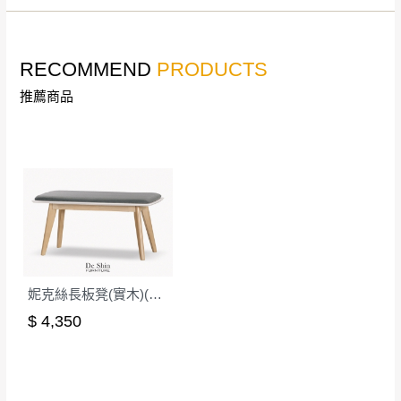
若收到不良品，請於到貨日起七日內通知本
｜周（一）配送部門固定公休無送貨｜
公司客服人員，我們將為您更換新品，運費
皆由本站負責，所有退回及換貨之商品必須
RECOMMEND
PRODUCTS
台北市、新北市地區固定每周(三)、(日)兩天收送貨
是全新狀態且完整包裝，床墊、床包、枕頭
推薦商品
類產品需為未拆封狀態(請保持商品、附件、
包裝、廠商紙及所有附隨文件或資料之完整
暫無配送地區
：
彰化、南投、雲林、嘉義、台南、高
性)，若未依照上述方式處理，恕無法接受退
雄、屏東、宜蘭、 花蓮、台東、金門、馬祖、澎湖地區
貨。
（可於LINE線上詢問 →
@dershin
）
由於透過電腦螢幕選購商品，可能會因個人
電腦螢幕的設定色差或解析度等因素， 與實
際商品的顏色、質感稍有不同，如因此而需
加收說明
退換貨，
需自付來回運費及人資成本
，請您
妮克絲長板凳(實木)(洗白色)(MI-438)
訂購前詳加確認。(包含商品尺寸是否合適)。
$ 4,350
訂購前請確認商品尺寸，大型物件因為人工
丈量，難免會有些許誤差值(約正負0.5CM)
。
詳細尺寸以實品為主。
。
非因本公司問題而需退換貨，請於收到貨7日