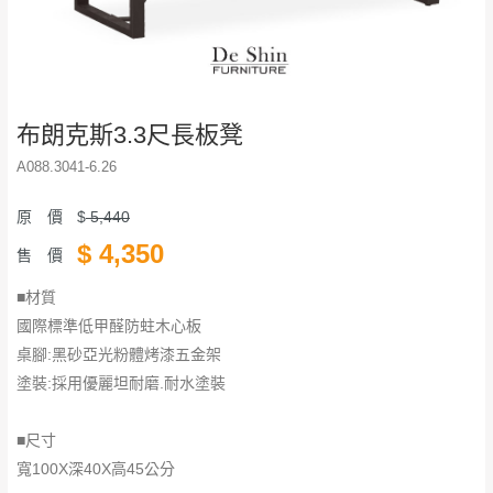
布朗克斯3.3尺長板凳
A088.3041-6.26
原 價
$
5,440
$
4,350
售 價
■材質
國際標準低甲醛防蛀木心板
桌腳:黑砂亞光粉體烤漆五金架
塗裝:採用優麗坦耐磨.耐水塗裝
■尺寸
寬100X深40X高45公分