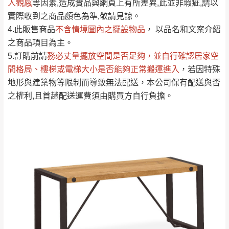
人觀感
若商品價格或庫存有異常，商家有權取消訂
等因素,造成實品與網頁上有所差異,此並非瑕疵,請以
只顯示附上評論
實際收到之商品顏色為準,敬請見諒。
單。
部分網路商品恕無法更改原設計或客製，敬請
桃園
復興鄉
4.此販售商品
不含情境圖內之擺設物品
， 以品名和文案介紹
見諒！
之商品項目為主。
接單後二日內(不含例假日)，我們客服會與您
峨眉鄉、五峰鄉、
5.訂購前請
務必丈量擺放空間是否足夠
，並自行確認居家空
電話聯絡或E-Mail通知確認訂單。
橫山、北埔鄉、尖
間格局、
樓梯或電梯大小是否能夠正常搬運進入
，若因特殊
（線上客
服 LINE →
@dershin
）
石鄉、寶山鄉山
地形與建築物等限制而導致無法配送，本公司保有配送與否
新竹
下單前先詢問是否現貨
，若未詢問下單後無
區、新埔山區、芎
之權利,且首趟配送運費須由購買方自行負擔。
現貨我們客服會再來電或E-Mail與您聯絡
林山區、關西 玉山
免 運
（洽詢方式請搜尋 L
ine ID →
@dershin
）
里
費
運送範圍：限定北至基隆，南至苗栗，偏遠
地區恕無法提供運送 (詳見運送規章)。
台北
無
雙溪、貢寮、烏
配送範圍：
來、平溪、九份、
苗栗至基隆；其它地區暫不開放，如因特殊
石門、林口 下福
＊A108產品另收運費
地型限制(山區、鄉、鎮、村)、樓梯太小、無
里、新店山區、三
新北
法搬運上樓等因素，導致無法配送，
本公司
峽山區、石碇、坪