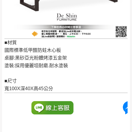
保有出貨的權利。
林、福隆、淡水山
保護物流人員的工作安全，賣家無提供吊掛
區、北投湖山路、
服務，若需以吊車或其他的吊掛方式吊運，
深坑山區
費用將由買方自行支付。
$ 9,000以上：免
因大型傢俱有組裝、配送的問題，並非一般
運費
快速到貨商品，無法指定特定時間送達，司
■材質
基隆
$ 9,000以下：
基隆山區
機當天到貨前皆會再與您通知，讓你不用整
國際標準低甲醛防蛀木心板
NT$500元
天在家等貨，以節省您的寶貴時間。
桌腳:黑砂亞光粉體烤漆五金架
＊A108產品另收運費
由於百貨公司配送較為不易，故暫無法配送
塗裝:採用優麗坦耐磨.耐水塗裝
$ 9,000以上：免
至百貨公司內部。
卓蘭鎮、三灣、通
運費
霄山區、西湖、泰
■尺寸
苗栗
$ 9,000以下：
安鄉、大湖鄉、頭
寬100X深40X高45公分
發票寄送：
NT$500元
屋、獅潭鄉
若您選擇三聯式或索取兩聯式發票，發票將於商品
＊A108產品另收運費
完成出貨15個工作天另行寄出，另外約加上2~7個
工作天內送達，如遇國定假日將順延寄送。
配送天數：5~14天
到貨時間：指定送貨日當天以電話聯絡確認
退換貨說明：