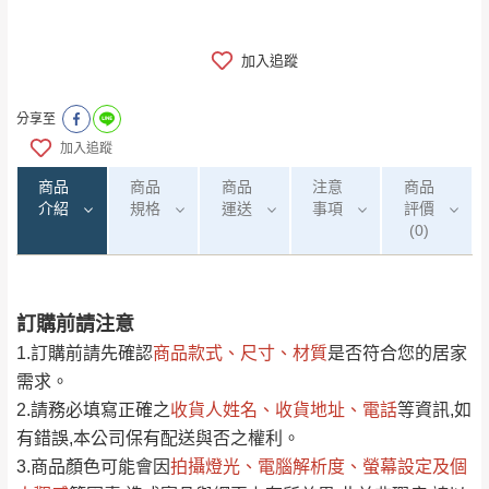
加入追蹤
分享至
加入追蹤
商品
商品
商品
注意
商品
介紹
規格
運送
事項
評價
(0)
訂購前請注意
0
注意事項：
/5
運 費 說 明
(0)筆
1.訂購前請先確認
商品款式、尺寸、材質
是否符合您的居家
由於
品項繁多，網頁無法及時更新，如有需
需求。
要購買商品，請於出發前來電或到「官方
2.請務必填寫正確之
收貨人姓名、收貨地址、電話
等資訊,如
全部
依評論高至低排列
偏遠地區
Line客服」來信確認商品是否有「現貨」與
運送地
區
運送費用
有錯誤,本公司保有配送與否之權利。
「金額」。
（請先線上詢問 LINE
依評論低至高排列
只顯示附上圖片
3.商品顏色可能會
因
拍攝燈光、電腦解析度、螢幕設定及個
→
@dershin
）