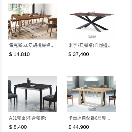
其它注意事項
內通知客服人員(Line@ ID：
@dershin
)
，並
本司貨車運送如因路況不佳、天候惡劣、過於偏遠之
須保持商品全新狀態與完整包裝。鑑賞期間
山區內等，或收貨地點搬運過於困難等因素，導致無
若發生非本司因素致使之汙損破壞，恕無法
法順利配送，本公司除了盡最大努力完成配送外，視
辦理退換貨。
狀況保有出貨的權利。
台北市、新北市地區固定每周(三)、(日)兩天
雷克斯6.6尺胡桃餐桌(不含椅)(MIT-5157)
米字7尺餐桌(自然邊胡桃)
保護物流人員的工作安全，賣家無提供吊掛服務，若
收送貨，敬請見諒！
需以吊車或其他的吊掛方式吊運，費用將由買方自行
$ 14,810
$ 37,400
本公司部份商品無維修服務，超過7日鑑賞
支付。
期，商品使用年限，因客人使用習慣、居家
因大型傢俱有組裝、配送的問題，並非一般快速到貨
環境不同。若屬人為因素導致商品損壞、零
商品，無法指定特定時間送達，司機當天到貨前皆會
件短缺，則維修、搬運費用，需由消費者自
再與您通知，讓您不用整天在家等貨，以免浪費你的
行吸收(另事先與消費者報價，消費者同意將
寶貴時間。
會進行維修)。
如遇自然災害、政府宣布之災害警報等不可抗力情
到貨7日內為鑑賞期(注意:鑑賞期非試用期)，
事，而危及運送人員輸送之安全，本司得視狀況延後
若非商品品質瑕疵問題於鑑賞期內退貨之情
或停止運送服務。
A31餐桌(不含餐椅)
卡藍達自然邊6尺餐桌(本色)
形，我們需酌收退貨運費。
百貨公司配送暫無法配合開店前、閉店後時段，並送
$ 8,400
$ 44,900
如欲放置營業場所及公開場合之商品則無享
至百貨公司卸貨區為限，恕無法送至指定樓面。
《 如