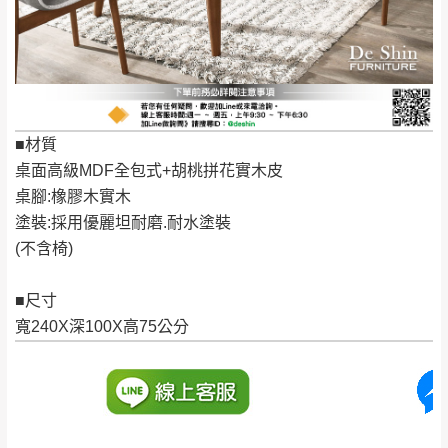
保有出貨的權利。
林、福隆、淡水山
保護物流人員的工作安全，賣家無提供吊掛
區、北投湖山路、
服務，若需以吊車或其他的吊掛方式吊運，
深坑山區
費用將由買方自行支付。
$ 9,000以上：免
因大型傢俱有組裝、配送的問題，並非一般
運費
快速到貨商品，無法指定特定時間送達，司
■材質
基隆
$ 9,000以下：
基隆山區
機當天到貨前皆會再與您通知，讓你不用整
桌面高級MDF全包式+胡桃拼花實木皮
NT$500元
天在家等貨，以節省您的寶貴時間。
桌腳:橡膠木實木
＊A108產品另收運費
由於百貨公司配送較為不易，故暫無法配送
塗裝:採用優麗坦耐磨.耐水塗裝
$ 9,000以上：免
至百貨公司內部。
卓蘭鎮、三灣、通
(不含椅)
運費
霄山區、西湖、泰
苗栗
$ 9,000以下：
安鄉、大湖鄉、頭
■尺寸
發票寄送：
NT$500元
屋、獅潭鄉
寬240X深100X高75公分
若您選擇三聯式或索取兩聯式發票，發票將於商品
＊A108產品另收運費
完成出貨15個工作天另行寄出，另外約加上2~7個
工作天內送達，如遇國定假日將順延寄送。
配送天數：5~14天
到貨時間：指定送貨日當天以電話聯絡確認
退換貨說明：