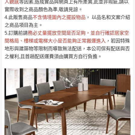
人觀感
若商品價格或庫存有異常，商家有權取消訂
等因素,造成實品與網頁上有所差異,此並非瑕疵,請以
只顯示附上評論
實際收到之商品顏色為準,敬請見諒。
單。
部分網路商品恕無法更改原設計或客製，敬請
桃園
復興鄉
4.此販售商品
不含情境圖內之擺設物品
， 以品名和文案介紹
見諒！
之商品項目為主。
接單後二日內(不含例假日)，我們客服會與您
峨眉鄉、五峰鄉、
5.訂購前請
務必丈量擺放空間是否足夠
，並自行確認居家空
電話聯絡或E-Mail通知確認訂單。
橫山、北埔鄉、尖
間格局、
樓梯或電梯大小是否能夠正常搬運進入
，若因特殊
（線上客
服 LINE →
@dershin
）
石鄉、寶山鄉山
地形與建築物等限制而導致無法配送，本公司保有配送與否
新竹
下單前先詢問是否現貨
，若未詢問下單後無
區、新埔山區、芎
之權利,且首趟配送運費須由購買方自行負擔。
現貨我們客服會再來電或E-Mail與您聯絡
林山區、關西 玉山
免 運
（洽詢方式請搜尋 L
ine ID →
@dershin
）
里
費
運送範圍：限定北至基隆，南至苗栗，偏遠
地區恕無法提供運送 (詳見運送規章)。
台北
無
雙溪、貢寮、烏
配送範圍：
來、平溪、九份、
苗栗至基隆；其它地區暫不開放，如因特殊
石門、林口 下福
＊A108產品另收運費
地型限制(山區、鄉、鎮、村)、樓梯太小、無
里、新店山區、三
新北
法搬運上樓等因素，導致無法配送，
本公司
峽山區、石碇、坪