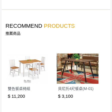
若收到不良品，請於到貨日起七日內通知本
｜周（一）配送部門固定公休無送貨｜
公司客服人員，我們將為您更換新品，運費
皆由本站負責，所有退回及換貨之商品必須
台北市、新北市地區固定每周(三)、(日)兩天收送貨
是全新狀態且完整包裝，床墊、床包、枕頭
RECOMMEND
PRODUCTS
類產品需為未拆封狀態(請保持商品、附件、
推薦商品
包裝、廠商紙及所有附隨文件或資料之完整
暫無配送地區
：
彰化、南投、雲林、嘉義、台南、高
性)，若未依照上述方式處理，恕無法接受退
雄、屏東、宜蘭、 花蓮、台東、金門、馬祖、澎湖地區
貨。
（可於LINE線上詢問 →
@dershin
）
由於透過電腦螢幕選購商品，可能會因個人
電腦螢幕的設定色差或解析度等因素， 與實
際商品的顏色、質感稍有不同，如因此而需
加收說明
退換貨，
需自付來回運費及人資成本
，請您
訂購前詳加確認。(包含商品尺寸是否合適)。
雙色餐桌椅組
貝尼托4尺餐桌(M-01)
訂購前請確認商品尺寸，大型物件因為人工
$ 11,200
$ 3,100
丈量，難免會有些許誤差值(約正負0.5CM)
。
詳細尺寸以實品為主。
。
非因本公司問題而需退換貨，請於收到貨7日