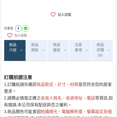
加入追蹤
分享至
加入追蹤
商品
商品
商品
注意
商品
介紹
規格
運送
事項
評價
(0)
訂購前請注意
0
注意事項：
/5
運 費 說 明
(0)筆
1.訂購前請先確認
商品款式、尺寸、材質
是否符合您的居家
由於
品項繁多，網頁無法及時更新，如有需
需求。
要購買商品，請於出發前來電或到「官方
2.請務必填寫正確之
收貨人姓名、收貨地址、電話
等資訊,如
全部
依評論高至低排列
偏遠地區
Line客服」來信確認商品是否有「現貨」與
運送地
區
運送費用
有錯誤,本公司保有配送與否之權利。
「金額」。
（請先線上詢問 LINE
依評論低至高排列
只顯示附上圖片
3.商品顏色可能會
因
拍攝燈光、電腦解析度、螢幕設定及個
→
@dershin
）