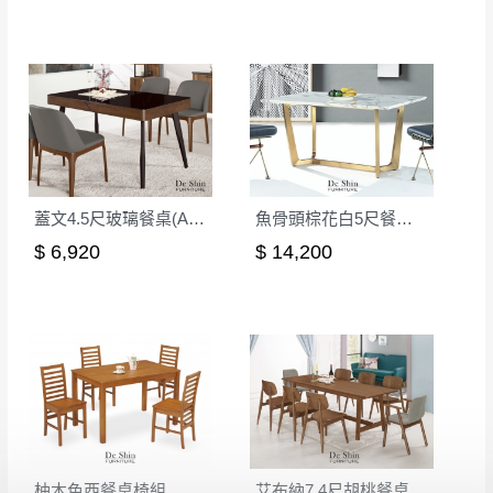
有商品一年保固之服務。
遇百貨周年慶期間，恕暫停百貨公司相關運送 》
無回收家具服務，若需回收家俱可聯絡當地請清潔隊
▪️
訂單成立
時請儘速於三日內完成付款，
交易恕不
回收,免付費清運專線：0800-085-717
殺價，商品均已最低價格售出
，且在特定時日會給
予折扣，請密切注意。
▪️
三
日內若未接獲您的匯款或轉帳通知，商品將不
予保留(訂單自動取消)。
▪️
無回收家具服務，若需回收家具可聯絡當地請清
蓋文4.5尺玻璃餐桌(A79)
魚骨頭棕花白5尺餐桌(金腳)
潔隊回收,免付費清運專線：0800-085-717。
$ 6,920
$ 14,200
柚木色西餐桌椅組
艾布納7.4尺胡桃餐桌(MIT-3096)