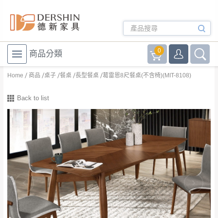
0
商品分類
Home
商品
桌子
餐桌
長型餐桌
葛雷恩8尺餐桌(不含椅)(MIT-8108)
Back to list