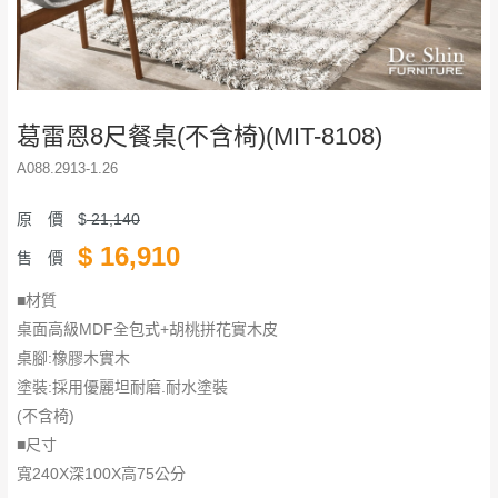
葛雷恩8尺餐桌(不含椅)(MIT-8108)
A088.2913-1.26
原 價
$
21,140
$
16,910
售 價
■材質
桌面高級MDF全包式+胡桃拼花實木皮
桌腳:橡膠木實木
塗裝:採用優麗坦耐磨.耐水塗裝
(不含椅)
■尺寸
寬240X深100X高75公分