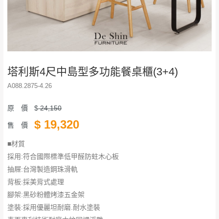
塔利斯4尺中島型多功能餐桌櫃(3+4)
A088.2875-4.26
原 價
$
24,150
$
19,320
售 價
■材質
採用:符合國際標準低甲醛防蛀木心板
抽屜:台灣製造鋼珠滑軌
背板:採美背式處理
腳架:黑砂粉體烤漆五金架
塗裝:採用優麗坦耐磨.耐水塗裝