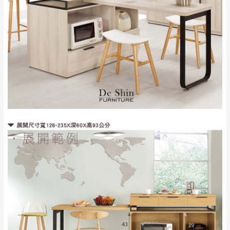
雙溪、貢寮、烏
配送範圍：
來、平溪、九份、
苗栗至基隆；其它地區暫不開放，如因特殊
石門、林口 下福
＊A108產品另收運費
地型限制(山區、鄉、鎮、村)、樓梯太小、無
里、新店山區、三
新北
法搬運上樓等因素，導致無法配送，
本公司
峽山區、石碇、坪
保有出貨的權利。
林、福隆、淡水山
保護物流人員的工作安全，賣家無提供吊掛
區、北投湖山路、
服務，若需以吊車或其他的吊掛方式吊運，
深坑山區
費用將由買方自行支付。
$ 9,000以上：免
因大型傢俱有組裝、配送的問題，並非一般
運費
快速到貨商品，無法指定特定時間送達，司
基隆
$ 9,000以下：
基隆山區
機當天到貨前皆會再與您通知，讓你不用整
NT$500元
天在家等貨，以節省您的寶貴時間。
＊A108產品另收運費
由於百貨公司配送較為不易，故暫無法配送
$ 9,000以上：免
至百貨公司內部。
卓蘭鎮、三灣、通
運費
霄山區、西湖、泰
苗栗
$ 9,000以下：
安鄉、大湖鄉、頭
發票寄送：
NT$500元