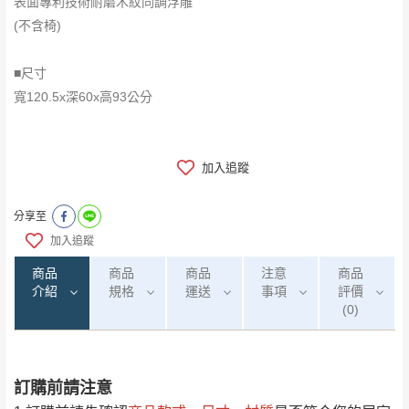
表面專利技術耐磨木紋同調浮雕
(不含椅)
■尺寸
寬120.5x深60x高93公分
加入追蹤
分享至
加入追蹤
商品
商品
商品
注意
商品
介紹
規格
運送
事項
評價
(0)
訂購前請注意
0
注意事項：
/5
(0)筆