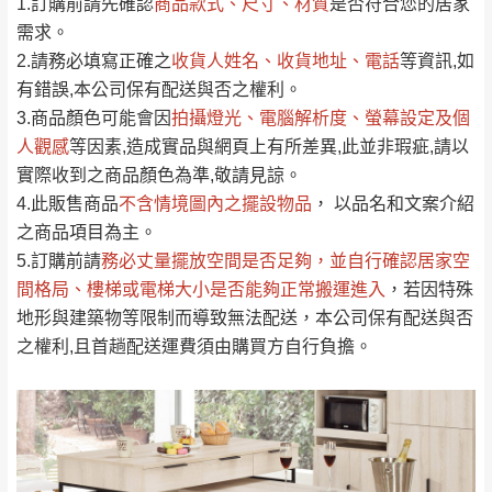
運 費 說 明
1.訂購前請先確認
商品款式、尺寸、材質
是否符合您的居家
由於
品項繁多，網頁無法及時更新，如有需
需求。
要購買商品，請於出發前來電或到「官方
2.請務必填寫正確之
收貨人姓名、收貨地址、電話
等資訊,如
全部
依評論高至低排列
偏遠地區
Line客服」來信確認商品是否有「現貨」與
運送地
區
運送費用
有錯誤,本公司保有配送與否之權利。
「金額」。
（請先線上詢問 LINE
依評論低至高排列
只顯示附上圖片
3.商品顏色可能會
因
拍攝燈光、電腦解析度、螢幕設定及個
→
@dershin
）
人觀感
若商品價格或庫存有異常，商家有權取消訂
等因素,造成實品與網頁上有所差異,此並非瑕疵,請以
只顯示附上評論
實際收到之商品顏色為準,敬請見諒。
單。
部分網路商品恕無法更改原設計或客製，敬請
桃園
復興鄉
4.此販售商品
不含情境圖內之擺設物品
， 以品名和文案介紹
見諒！
之商品項目為主。
接單後二日內(不含例假日)，我們客服會與您
峨眉鄉、五峰鄉、
5.訂購前請
務必丈量擺放空間是否足夠
，並自行確認居家空
電話聯絡或E-Mail通知確認訂單。
橫山、北埔鄉、尖
間格局、
樓梯或電梯大小是否能夠正常搬運進入
，若因特殊
（線上客
服 LINE →
@dershin
）
石鄉、寶山鄉山
地形與建築物等限制而導致無法配送，本公司保有配送與否
新竹
下單前先詢問是否現貨
，若未詢問下單後無
區、新埔山區、芎
之權利,且首趟配送運費須由購買方自行負擔。
現貨我們客服會再來電或E-Mail與您聯絡
林山區、關西 玉山
免 運
（洽詢方式請搜尋 L
ine ID →
@dershin
）
里
費
運送範圍：限定北至基隆，南至苗栗，偏遠
地區恕無法提供運送 (詳見運送規章)。
台北
無