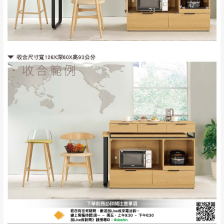
屋、獅潭鄉
若您選擇三聯式或索取兩聯式發票，發票將於商品
＊A108產品另收運費
完成出貨15個工作天另行寄出，另外約加上2~7個
工作天內送達，如遇國定假日將順延寄送。
配送天數：5~14天
到貨時間：指定送貨日當天以電話聯絡確認
退換貨說明：
若收到不良品，請於到貨日起七日內通知本
｜周（一）配送部門固定公休無送貨｜
公司客服人員，我們將為您更換新品，運費
皆由本站負責，所有退回及換貨之商品必須
台北市、新北市地區固定每周(三)、(日)兩天收送貨
是全新狀態且完整包裝，床墊、床包、枕頭
類產品需為未拆封狀態(請保持商品、附件、
包裝、廠商紙及所有附隨文件或資料之完整
暫無配送地區
：
彰化、南投、雲林、嘉義、台南、高
性)，若未依照上述方式處理，恕無法接受退
雄、屏東、宜蘭、 花蓮、台東、金門、馬祖、澎湖地區
貨。
（可於LINE線上詢問 →
@dershin
）
由於透過電腦螢幕選購商品，可能會因個人
電腦螢幕的設定色差或解析度等因素， 與實
際商品的顏色、質感稍有不同，如因此而需
加收說明
退換貨，
需自付來回運費及人資成本
，請您