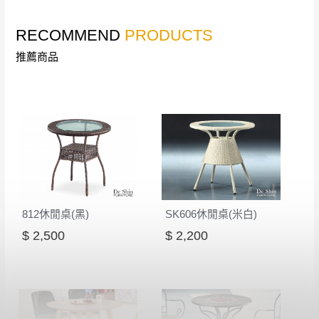
會進行維修)。
如遇自然災害、政府宣布之災害警報等不可抗力情
到貨7日內為鑑賞期(注意:鑑賞期非試用期)，
事，而危及運送人員輸送之安全，本司得視狀況延後
RECOMMEND
PRODUCTS
若非商品品質瑕疵問題於鑑賞期內退貨之情
或停止運送服務。
推薦商品
形，我們需酌收退貨運費。
百貨公司配送暫無法配合開店前、閉店後時段，並送
如欲放置營業場所及公開場合之商品則無享
至百貨公司卸貨區為限，恕無法送至指定樓面。
《 如
有商品一年保固之服務。
遇百貨周年慶期間，恕暫停百貨公司相關運送 》
無回收家具服務，若需回收家俱可聯絡當地請清潔隊
▪️
訂單成立
時請儘速於三日內完成付款，
交易恕不
回收,免付費清運專線：0800-085-717
殺價，商品均已最低價格售出
，且在特定時日會給
予折扣，請密切注意。
▪️
三
日內若未接獲您的匯款或轉帳通知，商品將不
予保留(訂單自動取消)。
812休閒桌(黑)
SK606休閒桌(米白)
▪️
無回收家具服務，若需回收家具可聯絡當地請清
$ 2,500
$ 2,200
潔隊回收,免付費清運專線：0800-085-717。