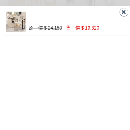
原 價 $ 24,150
售 價 $ 19,320
珍妮芙圓桌(MIT-3085)
K005黑色休閒桌
$ 6,440
$ 3,300
3尺圓清玻璃桌
829休閒桌
$ 1,600
$ 2,900