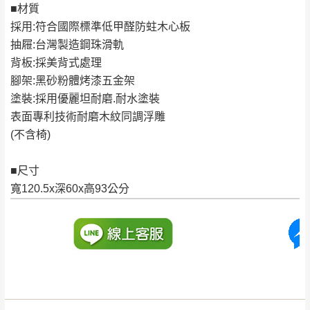
■材質
訂購前詳加確認。(包含商品尺寸是否合適)。
採用:符合國際標準低甲醛防蛀木心板
訂購前請確認商品尺寸，大型物件因為人工
抽屜:台灣製造鋼珠滑軌
丈量，難免會有些許誤差值(約正負0.5CM)
。
背板:採美背式處理
詳細尺寸以實品為主。
。
腳架:黑砂粉體烤漆五金架
非因本公司問題而需退換貨，請於收到貨7日
塗裝:採用優麗坦耐磨.耐水塗裝
其它注意事項
內通知客服人員(Line@ ID：
@dershin
)
，並
表面專利技術耐磨木紋同調浮雕
本司貨車運送如因路況不佳、天候惡劣、過於偏遠之
須保持商品全新狀態與完整包裝。鑑賞期間
(不含椅)
山區內等，或收貨地點搬運過於困難等因素，導致無
若發生非本司因素致使之汙損破壞，恕無法
法順利配送，本公司除了盡最大努力完成配送外，視
辦理退換貨。
■尺寸
狀況保有出貨的權利。
台北市、新北市地區固定每周(三)、(日)兩天
寬120.5x深60x高93公分
保護物流人員的工作安全，賣家無提供吊掛服務，若
收送貨，敬請見諒！
需以吊車或其他的吊掛方式吊運，費用將由買方自行
本公司部份商品無維修服務，超過7日鑑賞
支付。
期，商品使用年限，因客人使用習慣、居家
因大型傢俱有組裝、配送的問題，並非一般快速到貨
環境不同。若屬人為因素導致商品損壞、零
商品，無法指定特定時間送達，司機當天到貨前皆會
件短缺，則維修、搬運費用，需由消費者自
再與您通知，讓您不用整天在家等貨，以免浪費你的
行吸收(另事先與消費者報價，消費者同意將
寶貴時間。